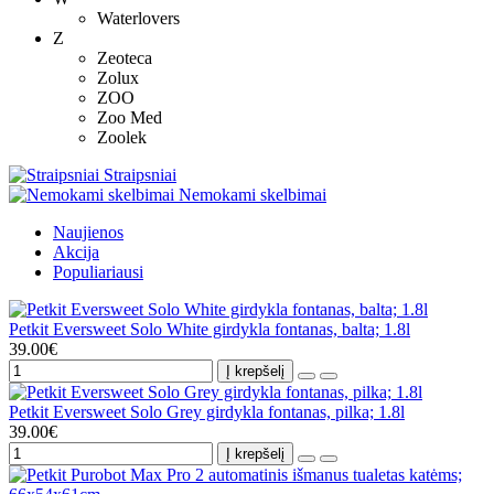
Waterlovers
Z
Zeoteca
Zolux
ZOO
Zoo Med
Zoolek
Straipsniai
Nemokami skelbimai
Naujienos
Akcija
Populiariausi
Petkit Eversweet Solo White girdykla fontanas, balta; 1.8l
39.00€
Į krepšelį
Petkit Eversweet Solo Grey girdykla fontanas, pilka; 1.8l
39.00€
Į krepšelį