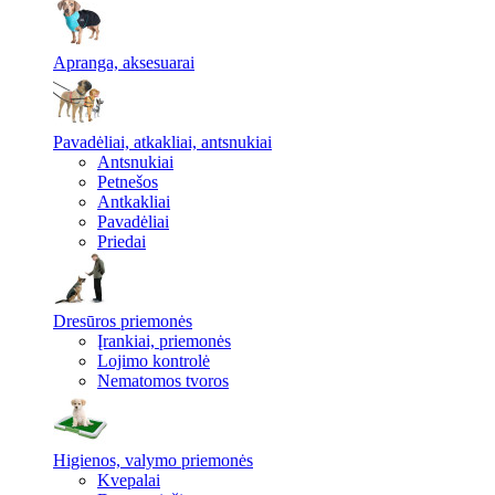
Apranga, aksesuarai
Pavadėliai, atkakliai, antsnukiai
Antsnukiai
Petnešos
Antkakliai
Pavadėliai
Priedai
Dresūros priemonės
Įrankiai, priemonės
Lojimo kontrolė
Nematomos tvoros
Higienos, valymo priemonės
Kvepalai