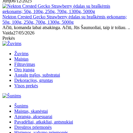
Jurij
06/12/2025
Nekton Crested Gecko Strawberry ėdalas su braškėmis gekonams;
50g, 100g, 250g, 700g, 1300g, 5000g
Ačiū, komanda labai atsakinga. Ačiū, Jūs Šaunuoliai, taip ir toliau. ..
Vaida
27/05/2026
Prekės
Žuvims
Maistas
Filtravimas
Oro įranga
Augalų trąšos, substratai
Dekoracijos, gruntas
Visos prekės
Šunims
Maistas, skanėstai
Apranga, aksesuarai
Pavadėliai, atkakliai, antsnukiai
Dresūros priemonės
Higienos, valymo priemonės