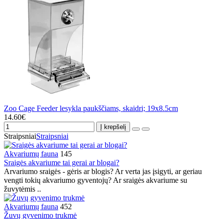
Zoo Cage Feeder lesykla paukščiams, skaidri; 19x8.5cm
14.60€
Į krepšelį
Straipsniai
Straipsniai
Akvariumų fauna
145
Sraigės akvariume tai gerai ar blogai?
Arvariumo sraigės - gėris ar blogis? Ar verta jas įsigyti, ar geriau
vengti tokių akvariumo gyventojų? Ar sraigės akvariume su
žuvytėmis ..
Akvariumų fauna
452
Žuvų gyvenimo trukmė