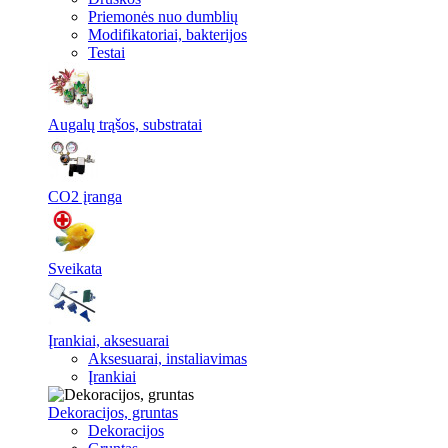
Priemonės nuo dumblių
Modifikatoriai, bakterijos
Testai
Augalų trąšos, substratai
CO2 įranga
Sveikata
Įrankiai, aksesuarai
Aksesuarai, instaliavimas
Įrankiai
Dekoracijos, gruntas
Dekoracijos