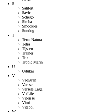
S
Salifert
Savic
Schego
Simba
Smookies
Sundog
T
Terra Natura
Tetra
Tijssen
Trainer
Trixie
Tropic Marin
U
Udukai
V
Vadigran
Varese
Versele Laga
VetLife
Vibrisse
Vimi
Vitapol
W