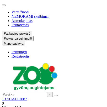
Verta žinoti
NEMOKAMI skelbimai
Apmokėjimas
Pristatymas
Patikusios prekės
0
Prekės palyginimui
0
Mano paskyra
Prisijungti
Registruotis
×
+370 641 02087
0