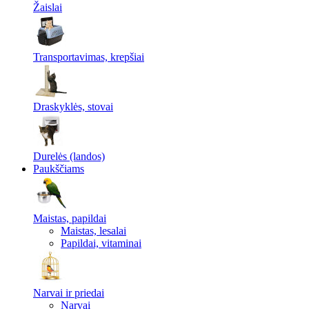
Žaislai
Transportavimas, krepšiai
Draskyklės, stovai
Durelės (landos)
Paukščiams
Maistas, papildai
Maistas, lesalai
Papildai, vitaminai
Narvai ir priedai
Narvai