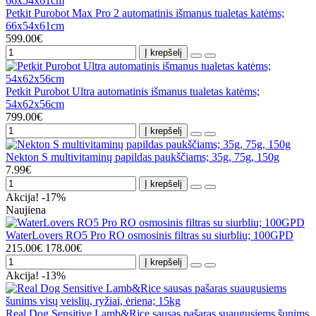
Petkit Purobot Max Pro 2 automatinis išmanus tualetas katėms;
66x54x61cm
599.00€
Į krepšelį
Petkit Purobot Ultra automatinis išmanus tualetas katėms;
54x62x56cm
799.00€
Į krepšelį
Nekton S multivitaminų papildas paukščiams; 35g, 75g, 150g
7.99€
Į krepšelį
Akcija! -17%
Naujiena
WaterLovers RO5 Pro RO osmosinis filtras su siurbliu; 100GPD
215.00€
178.00€
Į krepšelį
Akcija! -13%
Real Dog Sensitive Lamb&Rice sausas pašaras suaugusiems šunims