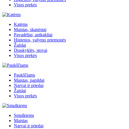
Visos prekės
Katėms
Maistas, skanėstai
Pavadėliai, antkakliai
Higienos, valymo priemonės
Žaislai
Draskyklės, stovai
Visos prekės
Paukščiams
Maistas, papildai
Narvai ir priedai
Žaislai
Visos prekės
Smulkiems
Maistas
Narvai ir priedai