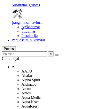
Substratai, gruntas
Įranga, instaliavimas
Apšvietimas
Šildymas
Instaliacija
Papuošalai, suvenyrai
Prekės
×
Gamintojai
A
AATU
Abakus
Alpha Spirit
Alphazoo
Amtra
Antos
Aqua Medic
Aqua Nova
Aquaforest