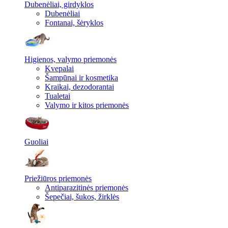
Dubenėliai, girdyklos
Dubenėliai
Fontanai, šėryklos
Higienos, valymo priemonės
Kvepalai
Šampūnai ir kosmetika
Kraikai, dezodorantai
Tualetai
Valymo ir kitos priemonės
Guoliai
Priežiūros priemonės
Antiparazitinės priemonės
Šepečiai, šukos, žirklės