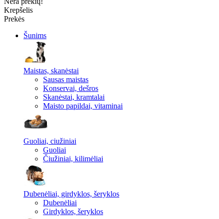
Nėra prekių!
Krepšelis
Prekės
Šunims
Maistas, skanėstai
Sausas maistas
Konservai, dešros
Skanėstai, kramtalai
Maisto papildai, vitaminai
Guoliai, ciužiniai
Guoliai
Čiužiniai, kilimėliai
Dubenėliai, girdyklos, šeryklos
Dubenėliai
Girdyklos, šeryklos