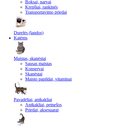
Boksai, narvai
Krepšiai, rankinės
Transportavimo priedai
Durelės (landos)
Katėms
Maistas, skanėstai
Sausas maistas
Konservai
Skanėstai
Maisto papildai, vitaminai
Pavadėliai, antkakliai
Antkakliai, petnešos
Priedai, aksesuarai