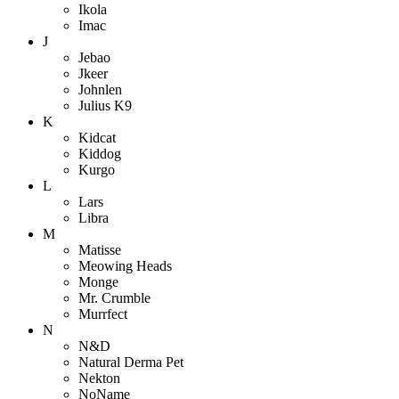
Ikola
Imac
J
Jebao
Jkeer
Johnlen
Julius K9
K
Kidcat
Kiddog
Kurgo
L
Lars
Libra
M
Matisse
Meowing Heads
Monge
Mr. Crumble
Murrfect
N
N&D
Natural Derma Pet
Nekton
NoName