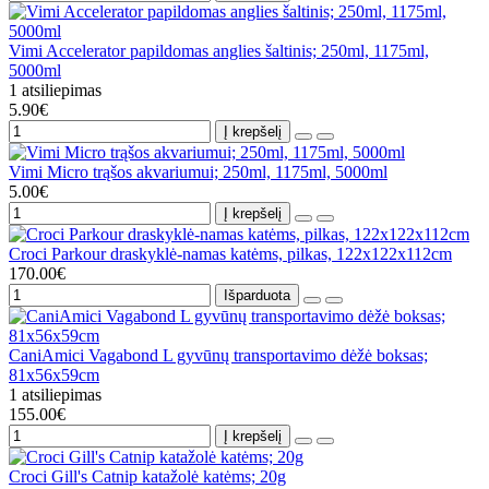
Vimi Accelerator papildomas anglies šaltinis; 250ml, 1175ml,
5000ml
1 atsiliepimas
5.90€
Į krepšelį
Vimi Micro trąšos akvariumui; 250ml, 1175ml, 5000ml
5.00€
Į krepšelį
Croci Parkour draskyklė-namas katėms, pilkas, 122x122x112cm
170.00€
Išparduota
CaniAmici Vagabond L gyvūnų transportavimo dėžė boksas;
81x56x59cm
1 atsiliepimas
155.00€
Į krepšelį
Croci Gill's Catnip katažolė katėms; 20g