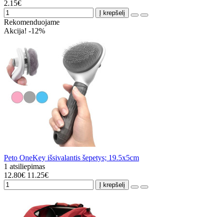
2.15€
Į krepšelį
Rekomenduojame
Akcija! -12%
Peto OneKey išsivalantis šepetys; 19.5x5cm
1 atsiliepimas
12.80€
11.25€
Į krepšelį