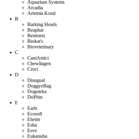
Aquarium Systems
Arcadia
Artemia Koral
B
Barking Heads
Beaphar
Bentonix
Biokat's
Bioveterinary
C
CaniAmici
Chewllagen
Croci
D
Disugual
DoggyeBag
Dogoteka
DoPhin
E
Earls
Ecosoft
Eheim
Esha
Esve
Eukanuba