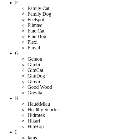
F
Family Cat
Family Dog
Feelspot
Filmtec
Fine Cat
Fine Dog
Flexi
Fluval
G
Gemon
Gimbi
GimCat
GimDog
Glovii
Good Wood
Grevita
H
Hau&Miau
Healthy Snacks
Hidrotek
Hikari
HipHop
I
Iams