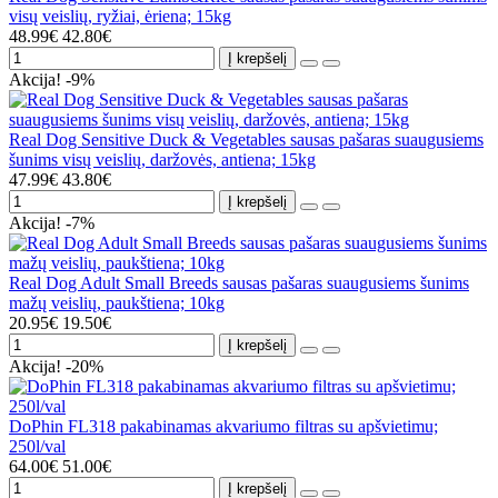
visų veislių, ryžiai, ėriena; 15kg
48.99€
42.80€
Į krepšelį
Akcija! -9%
Real Dog Sensitive Duck & Vegetables sausas pašaras suaugusiems
šunims visų veislių, daržovės, antiena; 15kg
47.99€
43.80€
Į krepšelį
Akcija! -7%
Real Dog Adult Small Breeds sausas pašaras suaugusiems šunims
mažų veislių, paukštiena; 10kg
20.95€
19.50€
Į krepšelį
Akcija! -20%
DoPhin FL318 pakabinamas akvariumo filtras su apšvietimu;
250l/val
64.00€
51.00€
Į krepšelį