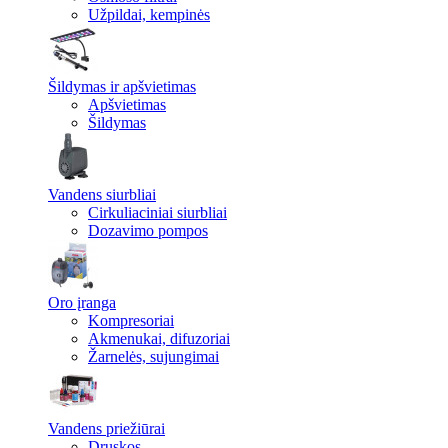
Užpildai, kempinės
Šildymas ir apšvietimas
Apšvietimas
Šildymas
Vandens siurbliai
Cirkuliaciniai siurbliai
Dozavimo pompos
Oro įranga
Kompresoriai
Akmenukai, difuzoriai
Žarnelės, sujungimai
Vandens priežiūrai
Druskos