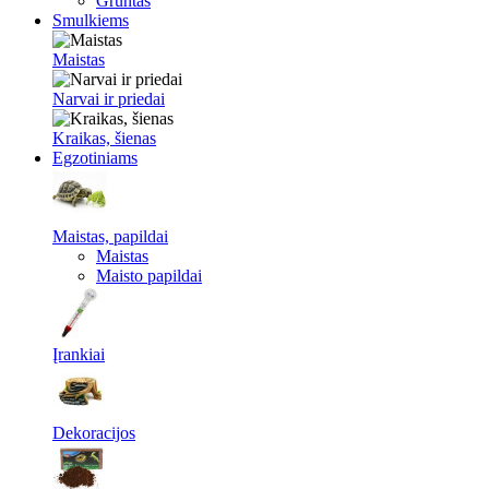
Gruntas
Smulkiems
Maistas
Narvai ir priedai
Kraikas, šienas
Egzotiniams
Maistas, papildai
Maistas
Maisto papildai
Įrankiai
Dekoracijos