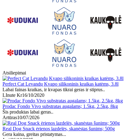
Atsiliepimai
Perfect Cat Levandų Kvapo silikoninis kraikas katėms, 3.8l
Labai fainas kraikas, ir kvapas tikrai geras ir stiprus..
LInute Kr
16/10/2020
Prodac Fondo Vivo substratas augalams; 1.5kg, 2.5kg, 8kg
Šis produktas labai geras..
Artūras
10/07/2026
Real Dog Snack ėrienos lazdelės, skanėstas šunims; 500g
Gera kaina, greitas pristatymas...