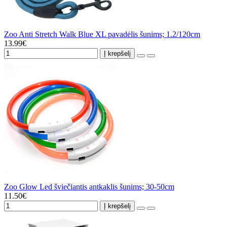
Zoo Anti Stretch Walk Blue XL pavadėlis šunims; 1.2/120cm
13.99€
Į krepšelį
Zoo Glow Led šviečiantis antkaklis šunims; 30-50cm
11.50€
Į krepšelį