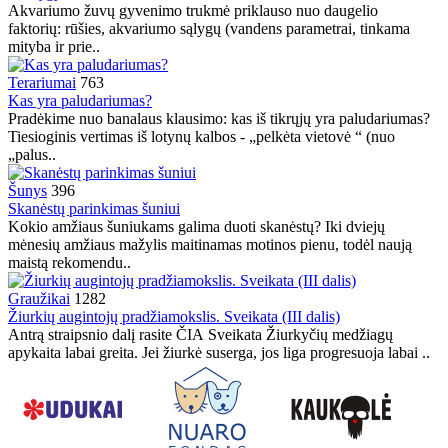
Akvariumo žuvų gyvenimo trukmė priklauso nuo daugelio
faktorių: rūšies, akvariumo sąlygų (vandens parametrai, tinkama
mityba ir prie..
Terariumai
763
Kas yra paludariumas?
Pradėkime nuo banalaus klausimo: kas iš tikrųjų yra paludariumas?
Tiesioginis vertimas iš lotynų kalbos - „pelkėta vietovė “ (nuo
„palus..
Šunys
396
Skanėstų parinkimas šuniui
Kokio amžiaus šuniukams galima duoti skanėstų? Iki dviejų
mėnesių amžiaus mažylis maitinamas motinos pienu, todėl naują
maistą rekomendu..
Graužikai
1282
Žiurkių augintojų pradžiamokslis. Sveikata (III dalis)
Antrą straipsnio dalį rasite ČIA Sveikata Žiurkyčių medžiagų
apykaita labai greita. Jei žiurkė suserga, jos liga progresuoja labai ..