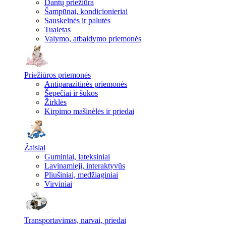
Dantų priežiūra
Šampūnai, kondicionieriai
Sauskelnės ir palutės
Tualetas
Valymo, atbaidymo priemonės
Priežiūros priemonės
Antiparazitinės priemonės
Šepečiai ir šukos
Žirklės
Kirpimo mašinėlės ir priedai
Žaislai
Guminiai, lateksiniai
Lavinamieji, interaktyvūs
Pliušiniai, medžiaginiai
Virviniai
Transportavimas, narvai, priedai