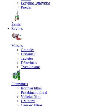
Lesyklos, girdyklos
Priedai
Žaislai
Žuvims
Maistas
Granulės
Dribsniai
Tabletės
Džiovintas
Tvenkiniams
Filtravimas
Išoriniai filtrai
Pakabinami filtrai
Vidiniai filtrai
UV filtrai
Osmoso filtrai