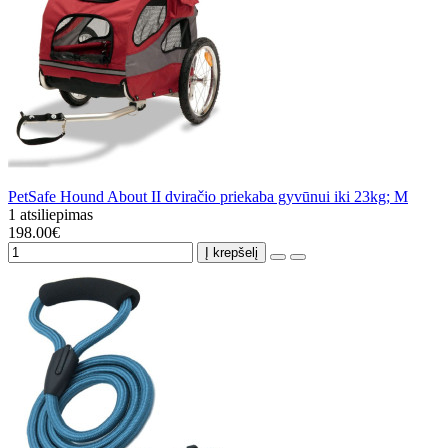
PetSafe Hound About II dviračio priekaba gyvūnui iki 23kg; M
1 atsiliepimas
198.00€
Į krepšelį