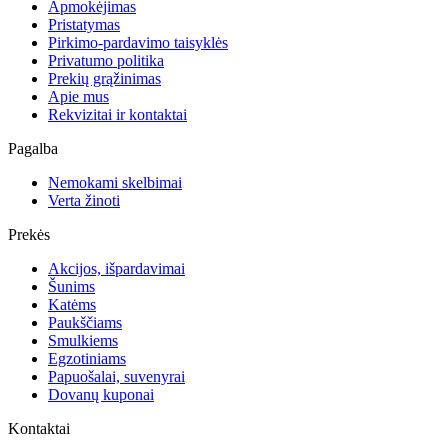
Apmokėjimas
Pristatymas
Pirkimo-pardavimo taisyklės
Privatumo politika
Prekių grąžinimas
Apie mus
Rekvizitai ir kontaktai
Pagalba
Nemokami skelbimai
Verta žinoti
Prekės
Akcijos, išpardavimai
Šunims
Katėms
Paukščiams
Smulkiems
Egzotiniams
Papuošalai, suvenyrai
Dovanų kuponai
Kontaktai