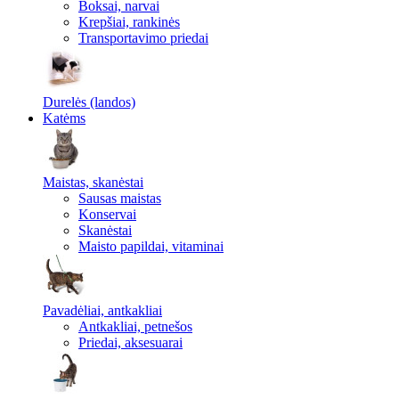
Boksai, narvai
Krepšiai, rankinės
Transportavimo priedai
Durelės (landos)
Katėms
Maistas, skanėstai
Sausas maistas
Konservai
Skanėstai
Maisto papildai, vitaminai
Pavadėliai, antkakliai
Antkakliai, petnešos
Priedai, aksesuarai