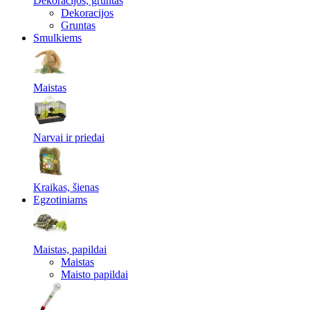
Dekoracijos, gruntas
Dekoracijos
Gruntas
Smulkiems
Maistas
Narvai ir priedai
Kraikas, šienas
Egzotiniams
Maistas, papildai
Maistas
Maisto papildai