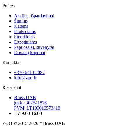
Prekės
Akcijos, išpardavimai
Šunims
Katėms
Paukščiams
Smulkiems
Egzotiniams
Papuošalai, suvenyrai
Dovanų kuponai
Kontaktai
+370 641 02087
info@zoo.lt
Rekvizitai
Bruss UAB
įm.k.: 307541876
PVM: LT100019573418
I-V 9:00-16:00
ZOO © 2015-2026 * Bruss UAB