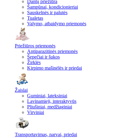
Dantų priežiūra
Šampūnai, kondicionieriai
Sauskelnės ir palutės
Tualetas
Valymo, atbaidymo priemonės
Priežiūros priemonės
Antiparazitinės priemonės
Šepečiai ir šukos
Žirklės
Kirpimo mašinėlės ir priedai
Žaislai
Guminiai, lateksiniai
Lavinamieji, interaktyvūs
Pliušiniai, medžiaginiai
Virviniai
Transportavimas, narvai, priedai