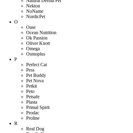
Natural Derma Pet
Nekton
NoName
NordicPet
O
Oase
Ocean Nutrition
Ok Passion
Oliver Knott
Omega
Osmoplus
P
Perfect Cat
Pess
Pet Buddy
Pet Nova
Petkit
Peto
Petsafe
Plasta
Primal Spirit
Prodac
Proline
R
Real Dog