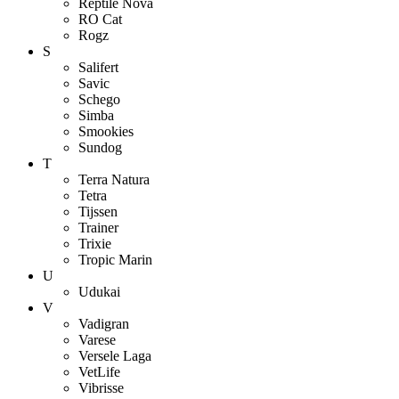
Reptile Nova
RO Cat
Rogz
S
Salifert
Savic
Schego
Simba
Smookies
Sundog
T
Terra Natura
Tetra
Tijssen
Trainer
Trixie
Tropic Marin
U
Udukai
V
Vadigran
Varese
Versele Laga
VetLife
Vibrisse