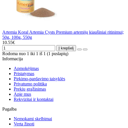
Artemia Koral Artemia Cysts Premium artemijų kiaušiniai ritinimui;
50g, 100g, 550g
10.55€
Į krepšelį
Rodoma nuo 1 iki 1 iš 1 (1 puslapių)
Informacija
Apmokėjimas
Pristatymas
Pirkimo-pardavimo taisyklės
Privatumo politika
Prekių grąžinimas
Apie mus
Rekvizitai ir kontaktai
Pagalba
Nemokami skelbimai
Verta žinoti