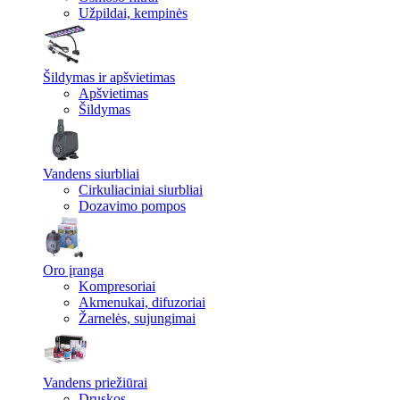
Užpildai, kempinės
Šildymas ir apšvietimas
Apšvietimas
Šildymas
Vandens siurbliai
Cirkuliaciniai siurbliai
Dozavimo pompos
Oro įranga
Kompresoriai
Akmenukai, difuzoriai
Žarnelės, sujungimai
Vandens priežiūrai
Druskos