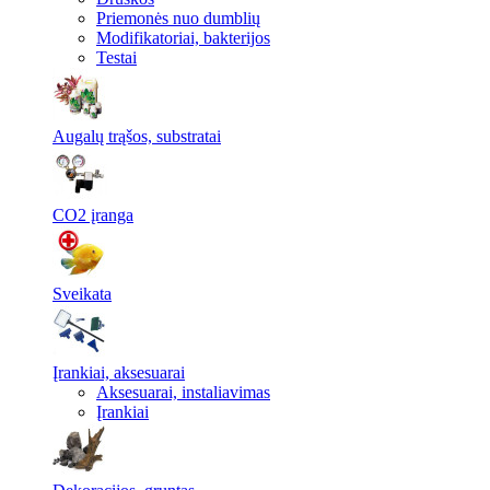
Priemonės nuo dumblių
Modifikatoriai, bakterijos
Testai
Augalų trąšos, substratai
CO2 įranga
Sveikata
Įrankiai, aksesuarai
Aksesuarai, instaliavimas
Įrankiai