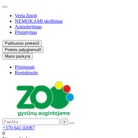
Verta žinoti
NEMOKAMI skelbimai
Apmokėjimas
Pristatymas
Patikusios prekės
0
Prekės palyginimui
0
Mano paskyra
Prisijungti
Registruotis
×
+370 641 02087
0