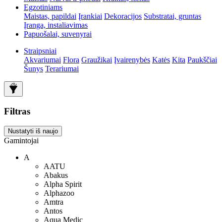
Egzotiniams
Maistas, papildai
Įrankiai
Dekoracijos
Substratai, gruntas
Įranga, instaliavimas
Papuošalai, suvenyrai
Straipsniai
Akvariumai
Flora
Graužikai
Įvairenybės
Katės
Kita
Paukščiai
Šunys
Terariumai
Filtras
Nustatyti iš naujo
Gamintojai
A
AATU
Abakus
Alpha Spirit
Alphazoo
Amtra
Antos
Aqua Medic