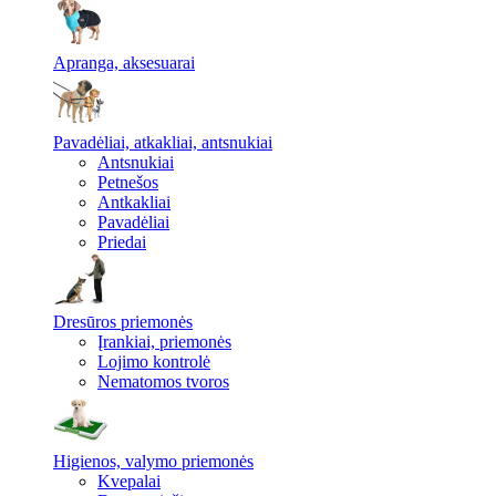
Apranga, aksesuarai
Pavadėliai, atkakliai, antsnukiai
Antsnukiai
Petnešos
Antkakliai
Pavadėliai
Priedai
Dresūros priemonės
Įrankiai, priemonės
Lojimo kontrolė
Nematomos tvoros
Higienos, valymo priemonės
Kvepalai