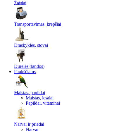
Žaislai
Transportavimas, krepšiai
Draskyklės, stovai
Durelės (landos)
Paukščiams
Maistas, papildai
Maistas, lesalai
Papildai, vitaminai
Narvai ir priedai
Narvai