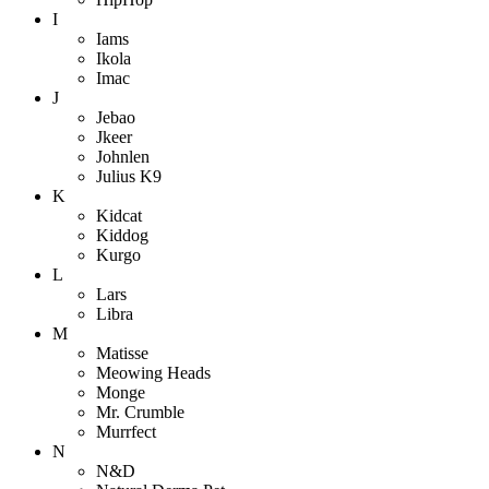
I
Iams
Ikola
Imac
J
Jebao
Jkeer
Johnlen
Julius K9
K
Kidcat
Kiddog
Kurgo
L
Lars
Libra
M
Matisse
Meowing Heads
Monge
Mr. Crumble
Murrfect
N
N&D