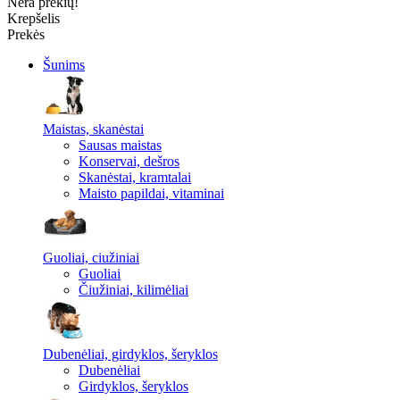
Nėra prekių!
Krepšelis
Prekės
Šunims
Maistas, skanėstai
Sausas maistas
Konservai, dešros
Skanėstai, kramtalai
Maisto papildai, vitaminai
Guoliai, ciužiniai
Guoliai
Čiužiniai, kilimėliai
Dubenėliai, girdyklos, šeryklos
Dubenėliai
Girdyklos, šeryklos