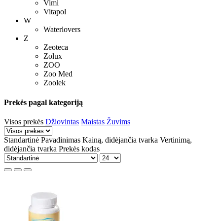
Vimi
Vitapol
W
Waterlovers
Z
Zeoteca
Zolux
ZOO
Zoo Med
Zoolek
Prekės pagal kategoriją
Visos prekės
Džiovintas
Maistas
Žuvims
Standartinė
Pavadinimas
Kainą, didėjančia tvarka
Vertinimą,
didėjančia tvarka
Prekės kodas