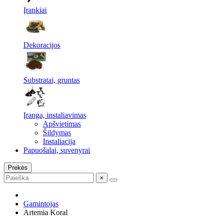
Įrankiai
Dekoracijos
Substratai, gruntas
Įranga, instaliavimas
Apšvietimas
Šildymas
Instaliacija
Papuošalai, suvenyrai
Prekės
×
Gamintojas
Artemia Koral