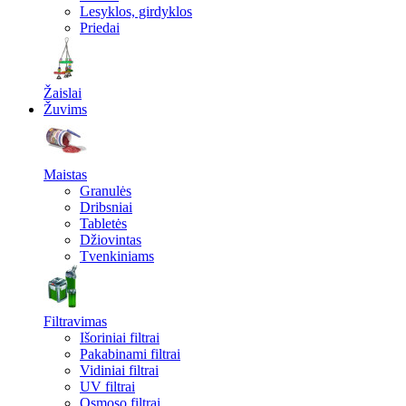
Lesyklos, girdyklos
Priedai
Žaislai
Žuvims
Maistas
Granulės
Dribsniai
Tabletės
Džiovintas
Tvenkiniams
Filtravimas
Išoriniai filtrai
Pakabinami filtrai
Vidiniai filtrai
UV filtrai
Osmoso filtrai