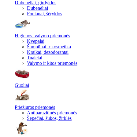
Dubenėliai, girdyklos
Dubenėliai
Fontanai, šėryklos
Higienos, valymo priemonės
Kvepalai
Šampūnai ir kosmetika
Kraikai, dezodorantai
Tualetai
Valymo ir kitos priemonės
Guoliai
Priežiūros priemonės
Antiparazitinės priemonės
Šepečiai, šukos, žirklės