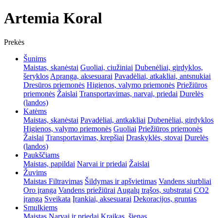
Artemia Koral
Prekės
Šunims
Maistas, skanėstai
Guoliai, ciužiniai
Dubenėliai, girdyklos,
šeryklos
Apranga, aksesuarai
Pavadėliai, atkakliai, antsnukiai
Dresūros priemonės
Higienos, valymo priemonės
Priežiūros
priemonės
Žaislai
Transportavimas, narvai, priedai
Durelės
(landos)
Katėms
Maistas, skanėstai
Pavadėliai, antkakliai
Dubenėliai, girdyklos
Higienos, valymo priemonės
Guoliai
Priežiūros priemonės
Žaislai
Transportavimas, krepšiai
Draskyklės, stovai
Durelės
(landos)
Paukščiams
Maistas, papildai
Narvai ir priedai
Žaislai
Žuvims
Maistas
Filtravimas
Šildymas ir apšvietimas
Vandens siurbliai
Oro įranga
Vandens priežiūrai
Augalų trąšos, substratai
CO2
įranga
Sveikata
Įrankiai, aksesuarai
Dekoracijos, gruntas
Smulkiems
Maistas
Narvai ir priedai
Kraikas, šienas