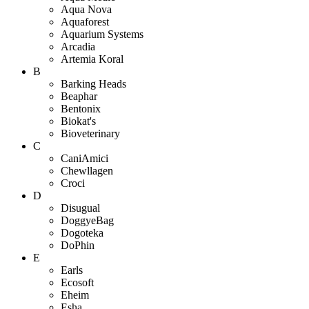
Aqua Nova
Aquaforest
Aquarium Systems
Arcadia
Artemia Koral
B
Barking Heads
Beaphar
Bentonix
Biokat's
Bioveterinary
C
CaniAmici
Chewllagen
Croci
D
Disugual
DoggyeBag
Dogoteka
DoPhin
E
Earls
Ecosoft
Eheim
Esha