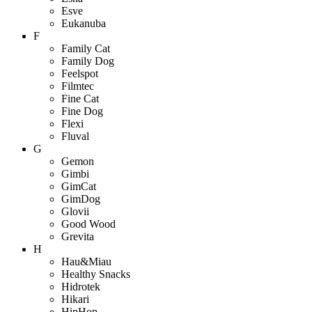
Esve
Eukanuba
F
Family Cat
Family Dog
Feelspot
Filmtec
Fine Cat
Fine Dog
Flexi
Fluval
G
Gemon
Gimbi
GimCat
GimDog
Glovii
Good Wood
Grevita
H
Hau&Miau
Healthy Snacks
Hidrotek
Hikari
HipHop