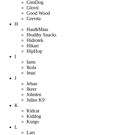
GimDog
Glovii
Good Wood
Grevita
H
Hau&Miau
Healthy Snacks
Hidrotek
Hikari
HipHop
I
Iams
Ikola
Imac
J
Jebao
Jkeer
Johnlen
Julius K9
K
Kidcat
Kiddog
Kurgo
L
Lars