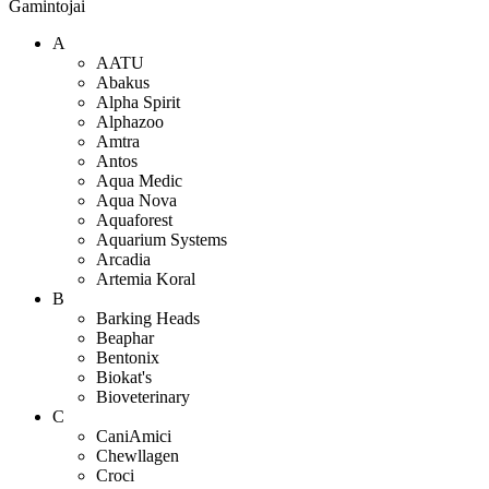
Gamintojai
A
AATU
Abakus
Alpha Spirit
Alphazoo
Amtra
Antos
Aqua Medic
Aqua Nova
Aquaforest
Aquarium Systems
Arcadia
Artemia Koral
B
Barking Heads
Beaphar
Bentonix
Biokat's
Bioveterinary
C
CaniAmici
Chewllagen
Croci