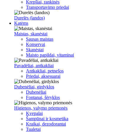
Krepšiai, rankinės
Transportavimo priedai
Durelės (landos)
Katėms
Maistas, skanėstai
Sausas maistas
Konservai
Skanėstai
Maisto papildai, vitaminai
Pavadėliai, antkakliai
Antkakliai, petnešos
Priedai, aksesuarai
Dubenėliai, girdyklos
Dubenėliai
Fontanai, šėryklos
Higienos, valymo priemonės
Kvepalai
Šampūnai ir kosmetika
Kraikai, dezodorantai
Tualetai