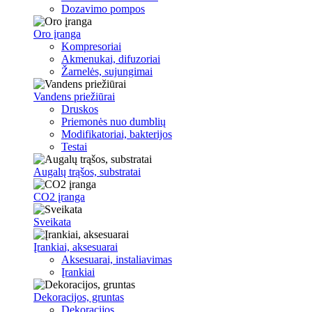
Dozavimo pompos
Oro įranga
Kompresoriai
Akmenukai, difuzoriai
Žarnelės, sujungimai
Vandens priežiūrai
Druskos
Priemonės nuo dumblių
Modifikatoriai, bakterijos
Testai
Augalų trąšos, substratai
CO2 įranga
Sveikata
Įrankiai, aksesuarai
Aksesuarai, instaliavimas
Įrankiai
Dekoracijos, gruntas
Dekoracijos