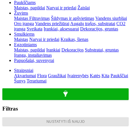
Paukščiams
Maistas, papildai
Narvai ir priedai
Žaislai
Žuvims
Maistas
Filtravimas
Šildymas ir apšvietimas
Vandens siurbliai
Oro įranga
Vandens priežiūrai
Augalų trąšos, substratai
CO2
įranga
Sveikata
Įrankiai, aksesuarai
Dekoracijos, gruntas
Smulkiems
Maistas
Narvai ir priedai
Kraikas, šienas
Egzotiniams
Maistas, papildai
Įrankiai
Dekoracijos
Substratai, gruntas
Įranga, instaliavimas
Papuošalai, suvenyrai
Straipsniai
Akvariumai
Flora
Graužikai
Įvairenybės
Katės
Kita
Paukščiai
Šunys
Terariumai
Filtras
NUSTATYTI IŠ NAUJO