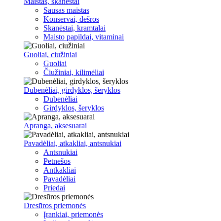
Maistas, skanėstai
Sausas maistas
Konservai, dešros
Skanėstai, kramtalai
Maisto papildai, vitaminai
Guoliai, ciužiniai
Guoliai
Čiužiniai, kilimėliai
Dubenėliai, girdyklos, šeryklos
Dubenėliai
Girdyklos, šeryklos
Apranga, aksesuarai
Pavadėliai, atkakliai, antsnukiai
Antsnukiai
Petnešos
Antkakliai
Pavadėliai
Priedai
Dresūros priemonės
Įrankiai, priemonės