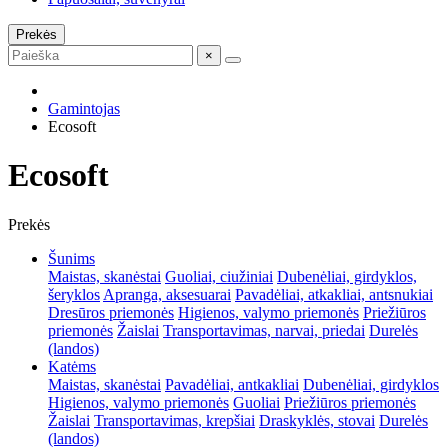
Prekės
×
Gamintojas
Ecosoft
Ecosoft
Prekės
Šunims
Maistas, skanėstai
Guoliai, ciužiniai
Dubenėliai, girdyklos,
šeryklos
Apranga, aksesuarai
Pavadėliai, atkakliai, antsnukiai
Dresūros priemonės
Higienos, valymo priemonės
Priežiūros
priemonės
Žaislai
Transportavimas, narvai, priedai
Durelės
(landos)
Katėms
Maistas, skanėstai
Pavadėliai, antkakliai
Dubenėliai, girdyklos
Higienos, valymo priemonės
Guoliai
Priežiūros priemonės
Žaislai
Transportavimas, krepšiai
Draskyklės, stovai
Durelės
(landos)