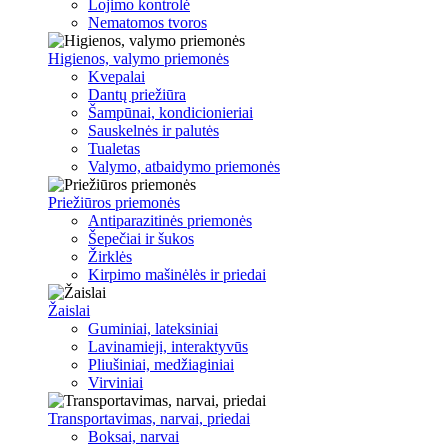
Lojimo kontrolė
Nematomos tvoros
Higienos, valymo priemonės
Kvepalai
Dantų priežiūra
Šampūnai, kondicionieriai
Sauskelnės ir palutės
Tualetas
Valymo, atbaidymo priemonės
Priežiūros priemonės
Antiparazitinės priemonės
Šepečiai ir šukos
Žirklės
Kirpimo mašinėlės ir priedai
Žaislai
Guminiai, lateksiniai
Lavinamieji, interaktyvūs
Pliušiniai, medžiaginiai
Virviniai
Transportavimas, narvai, priedai
Boksai, narvai