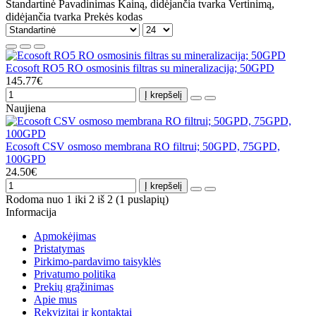
Standartinė
Pavadinimas
Kainą, didėjančia tvarka
Vertinimą,
didėjančia tvarka
Prekės kodas
Ecosoft RO5 RO osmosinis filtras su mineralizacija; 50GPD
145.77€
Į krepšelį
Naujiena
Ecosoft CSV osmoso membrana RO filtrui; 50GPD, 75GPD,
100GPD
24.50€
Į krepšelį
Rodoma nuo 1 iki 2 iš 2 (1 puslapių)
Informacija
Apmokėjimas
Pristatymas
Pirkimo-pardavimo taisyklės
Privatumo politika
Prekių grąžinimas
Apie mus
Rekvizitai ir kontaktai