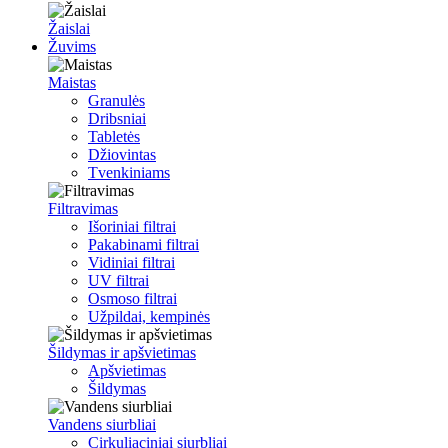
Žaislai
Žuvims
Maistas
Granulės
Dribsniai
Tabletės
Džiovintas
Tvenkiniams
Filtravimas
Išoriniai filtrai
Pakabinami filtrai
Vidiniai filtrai
UV filtrai
Osmoso filtrai
Užpildai, kempinės
Šildymas ir apšvietimas
Apšvietimas
Šildymas
Vandens siurbliai
Cirkuliaciniai siurbliai