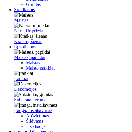
Gruntas
Smulkiems
Maistas
Narvai ir priedai
Kraikas, šienas
Egzotiniams
Maistas, papildai
Maistas
Maisto papildai
Įrankiai
Dekoracijos
Substratai, gruntas
Įranga, instaliavimas
Apšvietimas
Šildymas
Instaliacija
Papuošalai, suvenyrai