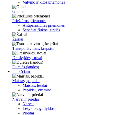
Valymo ir kitos priemonės
Guoliai
Priežiūros priemonės
Antiparazitinės priemonės
Šepečiai, šukos, žirklės
Žaislai
Transportavimas, krepšiai
Draskyklės, stovai
Durelės (landos)
Paukščiams
Maistas, papildai
Maistas, lesalai
Papildai, vitaminai
Narvai ir priedai
Narvai
Lesyklos, girdyklos
Priedai