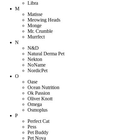
Libra
M
Matisse
Meowing Heads
Monge
Mr. Crumble
Murrfect
N
N&D
Natural Derma Pet
Nekton
NoName
NordicPet
O
Oase
Ocean Nutrition
Ok Passion
Oliver Knott
Omega
Osmoplus
P
Perfect Cat
Pess
Pet Buddy
Pet Nova