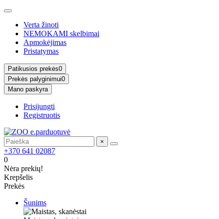
Verta žinoti
NEMOKAMI skelbimai
Apmokėjimas
Pristatymas
Patikusios prekės
0
Prekės palyginimui
0
Mano paskyra
Prisijungti
Registruotis
×
+370 641 02087
0
Nėra prekių!
Krepšelis
Prekės
Šunims