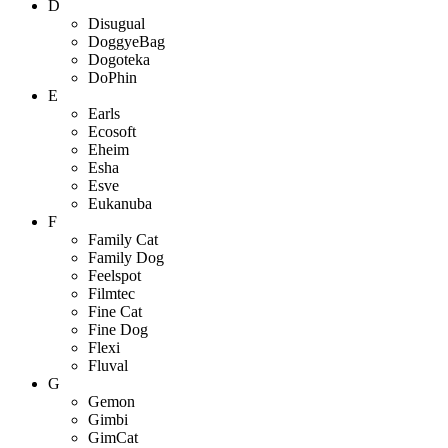
D
Disugual
DoggyeBag
Dogoteka
DoPhin
E
Earls
Ecosoft
Eheim
Esha
Esve
Eukanuba
F
Family Cat
Family Dog
Feelspot
Filmtec
Fine Cat
Fine Dog
Flexi
Fluval
G
Gemon
Gimbi
GimCat