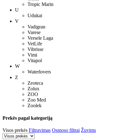
Tropic Marin
U
Udukai
V
Vadigran
Varese
Versele Laga
VetLife
Vibrisse
Vimi
Vitapol
W
Waterlovers
Z
Zeoteca
Zolux
ZOO
Zoo Med
Zoolek
Prekės pagal kategoriją
Visos prekės
Filtravimas
Osmoso filtrai
Žuvims