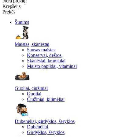
Nėra prekių!
Krepšelis
Prekės
Šunims
Maistas, skanėstai
Sausas maistas
Konservai, dešros
Skanėstai, kramtalai
Maisto papildai, vitaminai
Guoliai, ciužiniai
Guoliai
Čiužiniai, kilimėliai
Dubenėliai, girdyklos, šeryklos
Dubenėliai
Girdyklos, šeryklos