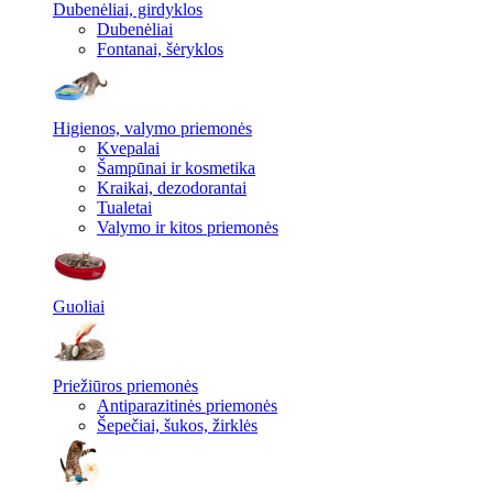
Dubenėliai, girdyklos
Dubenėliai
Fontanai, šėryklos
Higienos, valymo priemonės
Kvepalai
Šampūnai ir kosmetika
Kraikai, dezodorantai
Tualetai
Valymo ir kitos priemonės
Guoliai
Priežiūros priemonės
Antiparazitinės priemonės
Šepečiai, šukos, žirklės