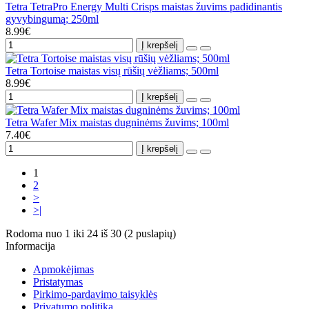
Tetra TetraPro Energy Multi Crisps maistas žuvims padidinantis
gyvybingumą; 250ml
8.99€
Į krepšelį
Tetra Tortoise maistas visų rūšių vėžliams; 500ml
8.99€
Į krepšelį
Tetra Wafer Mix maistas dugninėms žuvims; 100ml
7.40€
Į krepšelį
1
2
>
>|
Rodoma nuo 1 iki 24 iš 30 (2 puslapių)
Informacija
Apmokėjimas
Pristatymas
Pirkimo-pardavimo taisyklės
Privatumo politika