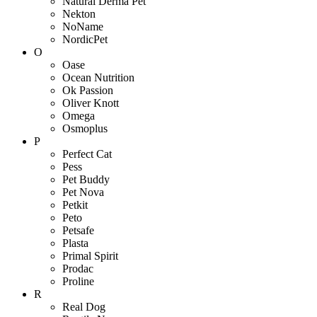
Natural Derma Pet
Nekton
NoName
NordicPet
O
Oase
Ocean Nutrition
Ok Passion
Oliver Knott
Omega
Osmoplus
P
Perfect Cat
Pess
Pet Buddy
Pet Nova
Petkit
Peto
Petsafe
Plasta
Primal Spirit
Prodac
Proline
R
Real Dog