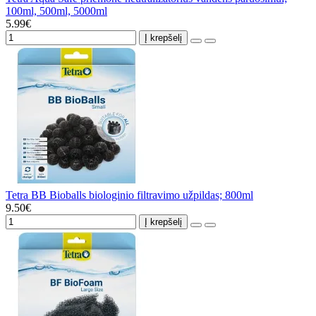
100ml, 500ml, 5000ml
5.99€
Į krepšelį
Tetra BB Bioballs biologinio filtravimo užpildas; 800ml
9.50€
Į krepšelį