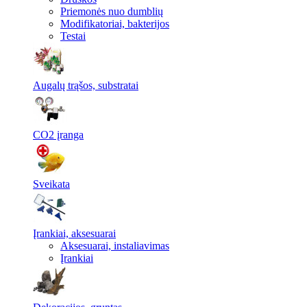
Priemonės nuo dumblių
Modifikatoriai, bakterijos
Testai
Augalų trąšos, substratai
CO2 įranga
Sveikata
Įrankiai, aksesuarai
Aksesuarai, instaliavimas
Įrankiai