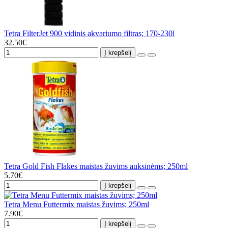
Tetra FilterJet 900 vidinis akvariumo filtras; 170-230l
32.50€
Į krepšelį
Tetra Gold Fish Flakes maistas žuvims auksinėms; 250ml
5.70€
Į krepšelį
Tetra Menu Futtermix maistas žuvims; 250ml
7.90€
Į krepšelį