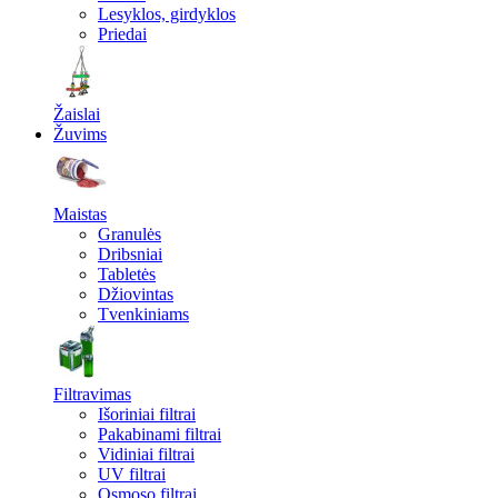
Lesyklos, girdyklos
Priedai
Žaislai
Žuvims
Maistas
Granulės
Dribsniai
Tabletės
Džiovintas
Tvenkiniams
Filtravimas
Išoriniai filtrai
Pakabinami filtrai
Vidiniai filtrai
UV filtrai
Osmoso filtrai