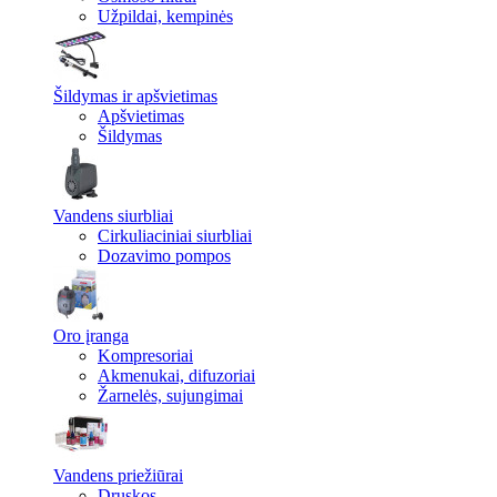
Užpildai, kempinės
Šildymas ir apšvietimas
Apšvietimas
Šildymas
Vandens siurbliai
Cirkuliaciniai siurbliai
Dozavimo pompos
Oro įranga
Kompresoriai
Akmenukai, difuzoriai
Žarnelės, sujungimai
Vandens priežiūrai
Druskos