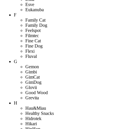
Esve
Eukanuba
F
Family Cat
Family Dog
Feelspot
Filmtec
Fine Cat
Fine Dog
Flexi
Fluval
G
Gemon
Gimbi
GimCat
GimDog
Glovii
Good Wood
Grevita
H
Hau&Miau
Healthy Snacks
Hidrotek
Hikari
HipHop