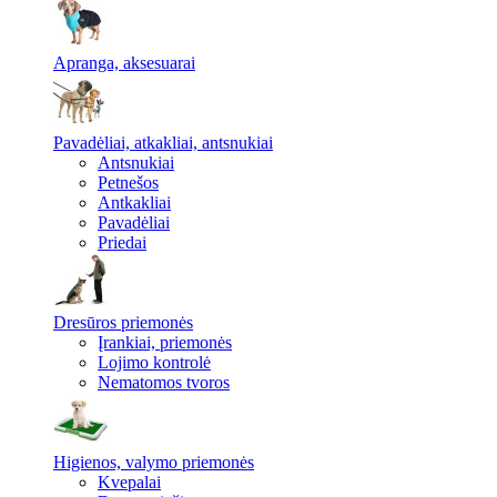
Apranga, aksesuarai
Pavadėliai, atkakliai, antsnukiai
Antsnukiai
Petnešos
Antkakliai
Pavadėliai
Priedai
Dresūros priemonės
Įrankiai, priemonės
Lojimo kontrolė
Nematomos tvoros
Higienos, valymo priemonės
Kvepalai