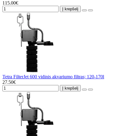
115.00€
Į krepšelį
Tetra FilterJet 600 vidinis akvariumo filtras; 120-170l
27.50€
Į krepšelį