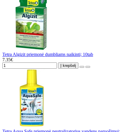
Tetra Algizit priemonė dumbliams naikinti; 10tab
7.35€
Į krepšelį
Tetra Aqua Safe priemonė neutralizatorius vandens paruošimui;