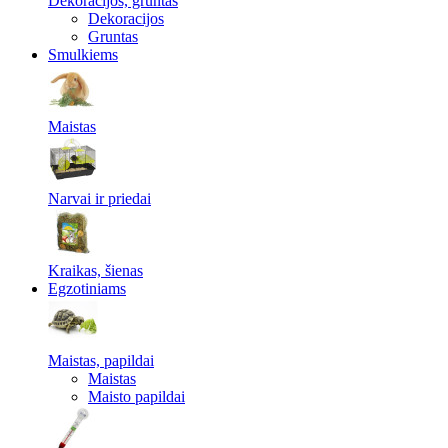
Dekoracijos, gruntas
Dekoracijos
Gruntas
Smulkiems
Maistas
Narvai ir priedai
Kraikas, šienas
Egzotiniams
Maistas, papildai
Maistas
Maisto papildai