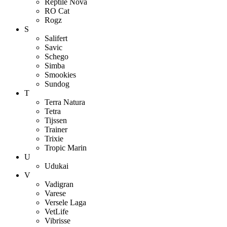
Reptile Nova
RO Cat
Rogz
S
Salifert
Savic
Schego
Simba
Smookies
Sundog
T
Terra Natura
Tetra
Tijssen
Trainer
Trixie
Tropic Marin
U
Udukai
V
Vadigran
Varese
Versele Laga
VetLife
Vibrisse