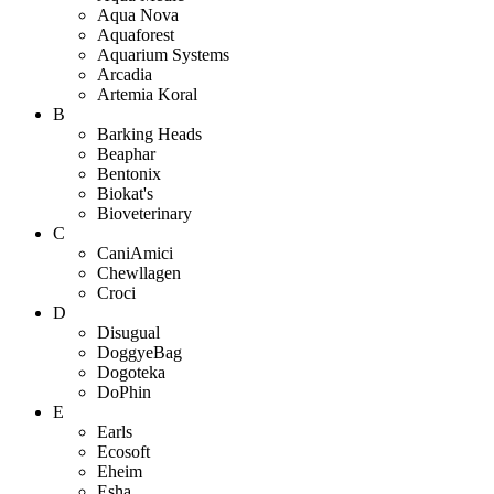
Aqua Nova
Aquaforest
Aquarium Systems
Arcadia
Artemia Koral
B
Barking Heads
Beaphar
Bentonix
Biokat's
Bioveterinary
C
CaniAmici
Chewllagen
Croci
D
Disugual
DoggyeBag
Dogoteka
DoPhin
E
Earls
Ecosoft
Eheim
Esha