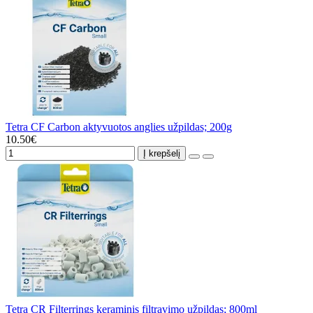
Tetra CF Carbon aktyvuotos anglies užpildas; 200g
10.50€
Į krepšelį
Tetra CR Filterrings keraminis filtravimo užpildas; 800ml