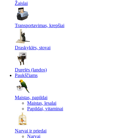
Žaislai
Transportavimas, krepšiai
Draskyklės, stovai
Durelės (landos)
Paukščiams
Maistas, papildai
Maistas, lesalai
Papildai, vitaminai
Narvai ir priedai
Narvai