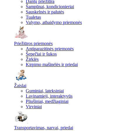
Dantų priežiūra
Šampūnai, kondicionieriai
Sauskelnės ir palutės
Tualetas
Valymo, atbaidymo priemonės
Priežiūros priemonės
Antiparazitinės priemonės
Šepečiai ir šukos
Žirklės
Kirpimo mašinėlės ir priedai
Žaislai
Guminiai, lateksiniai
Lavinamieji, interaktyvūs
Pliušiniai, medžiaginiai
Virviniai
Transportavimas, narvai, priedai