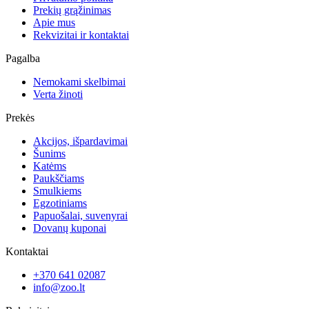
Prekių grąžinimas
Apie mus
Rekvizitai ir kontaktai
Pagalba
Nemokami skelbimai
Verta žinoti
Prekės
Akcijos, išpardavimai
Šunims
Katėms
Paukščiams
Smulkiems
Egzotiniams
Papuošalai, suvenyrai
Dovanų kuponai
Kontaktai
+370 641 02087
info@zoo.lt