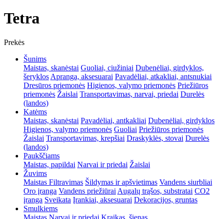
Tetra
Prekės
Šunims
Maistas, skanėstai
Guoliai, ciužiniai
Dubenėliai, girdyklos,
šeryklos
Apranga, aksesuarai
Pavadėliai, atkakliai, antsnukiai
Dresūros priemonės
Higienos, valymo priemonės
Priežiūros
priemonės
Žaislai
Transportavimas, narvai, priedai
Durelės
(landos)
Katėms
Maistas, skanėstai
Pavadėliai, antkakliai
Dubenėliai, girdyklos
Higienos, valymo priemonės
Guoliai
Priežiūros priemonės
Žaislai
Transportavimas, krepšiai
Draskyklės, stovai
Durelės
(landos)
Paukščiams
Maistas, papildai
Narvai ir priedai
Žaislai
Žuvims
Maistas
Filtravimas
Šildymas ir apšvietimas
Vandens siurbliai
Oro įranga
Vandens priežiūrai
Augalų trąšos, substratai
CO2
įranga
Sveikata
Įrankiai, aksesuarai
Dekoracijos, gruntas
Smulkiems
Maistas
Narvai ir priedai
Kraikas, šienas