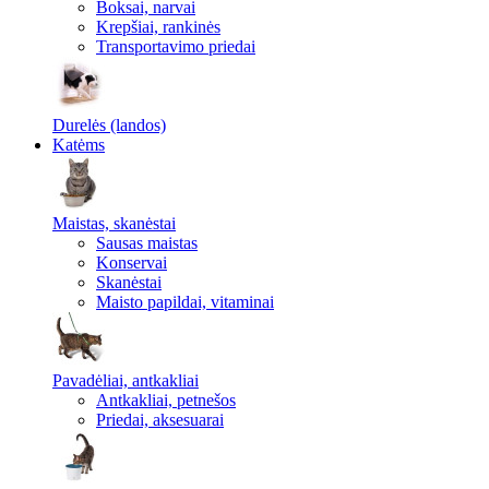
Boksai, narvai
Krepšiai, rankinės
Transportavimo priedai
Durelės (landos)
Katėms
Maistas, skanėstai
Sausas maistas
Konservai
Skanėstai
Maisto papildai, vitaminai
Pavadėliai, antkakliai
Antkakliai, petnešos
Priedai, aksesuarai