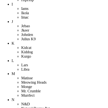
I
Iams
Ikola
Imac
J
Jebao
Jkeer
Johnlen
Julius K9
K
Kidcat
Kiddog
Kurgo
L
Lars
Libra
M
Matisse
Meowing Heads
Monge
Mr. Crumble
Murrfect
N
N&D