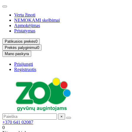
Verta žinoti
NEMOKAMI skelbimai
Apmokėjimas
Pristatymas
Patikusios prekės
0
Prekės palyginimui
0
Mano paskyra
Prisijungti
Registruotis
×
+370 641 02087
0