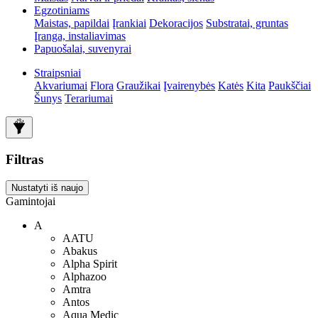
Egzotiniams
Maistas, papildai
Įrankiai
Dekoracijos
Substratai, gruntas
Įranga, instaliavimas
Papuošalai, suvenyrai
Straipsniai
Akvariumai
Flora
Graužikai
Įvairenybės
Katės
Kita
Paukščiai
Šunys
Terariumai
Filtras
Nustatyti iš naujo
Gamintojai
A
AATU
Abakus
Alpha Spirit
Alphazoo
Amtra
Antos
Aqua Medic