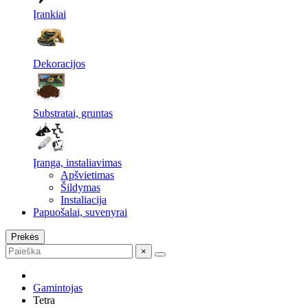
Įrankiai
Dekoracijos
Substratai, gruntas
Įranga, instaliavimas
Apšvietimas
Šildymas
Instaliacija
Papuošalai, suvenyrai
Prekės
×
Gamintojas
Tetra