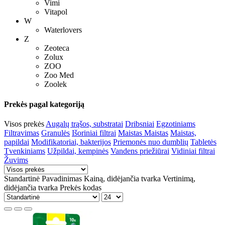
Vimi
Vitapol
W
Waterlovers
Z
Zeoteca
Zolux
ZOO
Zoo Med
Zoolek
Prekės pagal kategoriją
Visos prekės
Augalų trąšos, substratai
Dribsniai
Egzotiniams
Filtravimas
Granulės
Išoriniai filtrai
Maistas
Maistas
Maistas,
papildai
Modifikatoriai, bakterijos
Priemonės nuo dumblių
Tabletės
Tvenkiniams
Užpildai, kempinės
Vandens priežiūrai
Vidiniai filtrai
Žuvims
Standartinė
Pavadinimas
Kainą, didėjančia tvarka
Vertinimą,
didėjančia tvarka
Prekės kodas