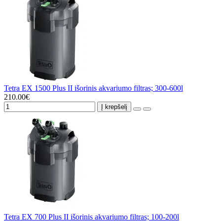
Tetra EX 1500 Plus II išorinis akvariumo filtras; 300-600l
210.00€
Į krepšelį
Tetra EX 700 Plus II išorinis akvariumo filtras; 100-200l