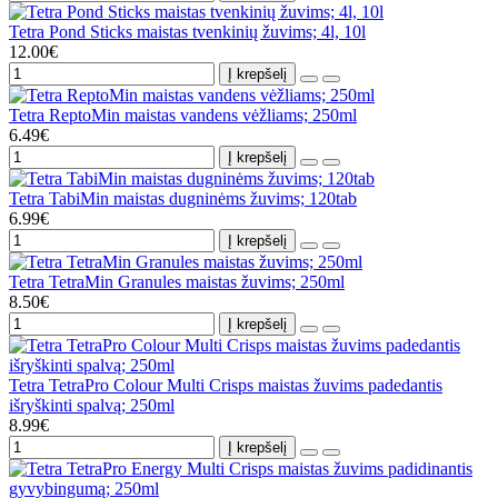
Tetra Pond Sticks maistas tvenkinių žuvims; 4l, 10l
12.00€
Į krepšelį
Tetra ReptoMin maistas vandens vėžliams; 250ml
6.49€
Į krepšelį
Tetra TabiMin maistas dugninėms žuvims; 120tab
6.99€
Į krepšelį
Tetra TetraMin Granules maistas žuvims; 250ml
8.50€
Į krepšelį
Tetra TetraPro Colour Multi Crisps maistas žuvims padedantis
išryškinti spalvą; 250ml
8.99€
Į krepšelį