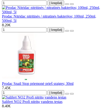
Į krepšelį
Prodac Nitridac nitritinės / nitratinės bakterijos; 100ml, 250ml,
500ml, 5l
8.20€
Į krepšelį
Prodac Snail Stop priemonė prieš sraiges; 30ml
7.45€
Į krepšelį
Salifert NO2 Profi nitritų vandens testas
8.40€