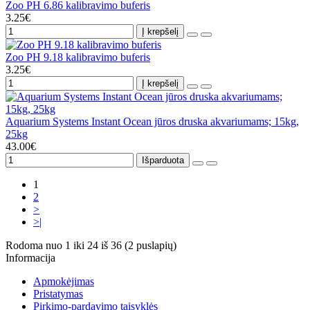
Zoo PH 6.86 kalibravimo buferis
3.25€
Į krepšelį
Zoo PH 9.18 kalibravimo buferis
3.25€
Į krepšelį
Aquarium Systems Instant Ocean jūros druska akvariumams; 15kg,
25kg
43.00€
Išparduota
1
2
>
>|
Rodoma nuo 1 iki 24 iš 36 (2 puslapių)
Informacija
Apmokėjimas
Pristatymas
Pirkimo-pardavimo taisyklės