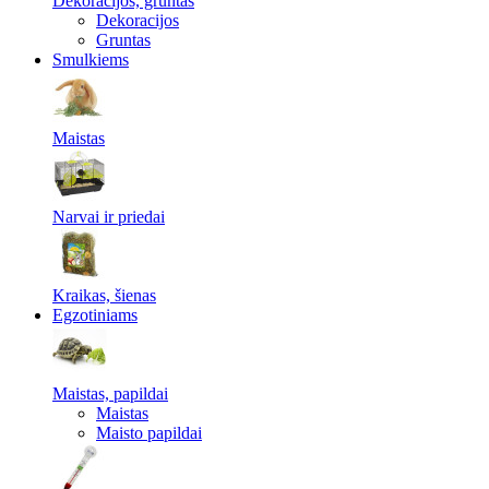
Dekoracijos, gruntas
Dekoracijos
Gruntas
Smulkiems
Maistas
Narvai ir priedai
Kraikas, šienas
Egzotiniams
Maistas, papildai
Maistas
Maisto papildai