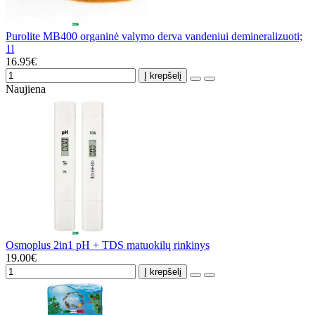
Purolite MB400 organinė valymo derva vandeniui demineralizuoti;
1l
16.95€
Į krepšelį
Naujiena
Osmoplus 2in1 pH + TDS matuokilų rinkinys
19.00€
Į krepšelį