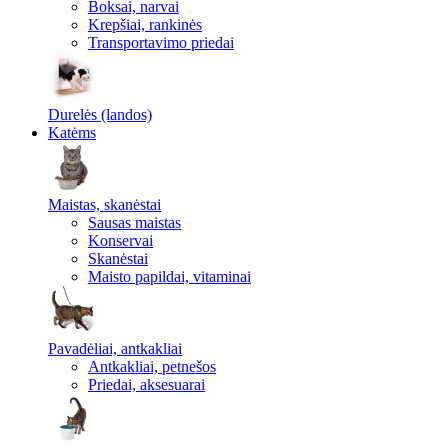
Boksai, narvai
Krepšiai, rankinės
Transportavimo priedai
Durelės (landos)
Katėms
Maistas, skanėstai
Sausas maistas
Konservai
Skanėstai
Maisto papildai, vitaminai
Pavadėliai, antkakliai
Antkakliai, petnešos
Priedai, aksesuarai