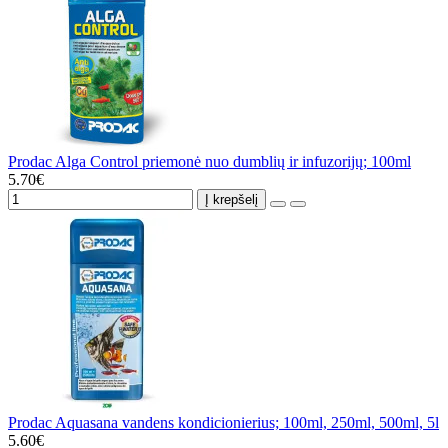
Prodac Alga Control priemonė nuo dumblių ir infuzorijų; 100ml
5.70€
Į krepšelį
Prodac Aquasana vandens kondicionierius; 100ml, 250ml, 500ml, 5l
5.60€