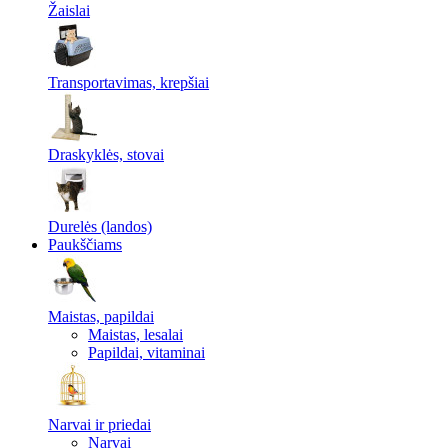
Žaislai
Transportavimas, krepšiai
Draskyklės, stovai
Durelės (landos)
Paukščiams
Maistas, papildai
Maistas, lesalai
Papildai, vitaminai
Narvai ir priedai
Narvai