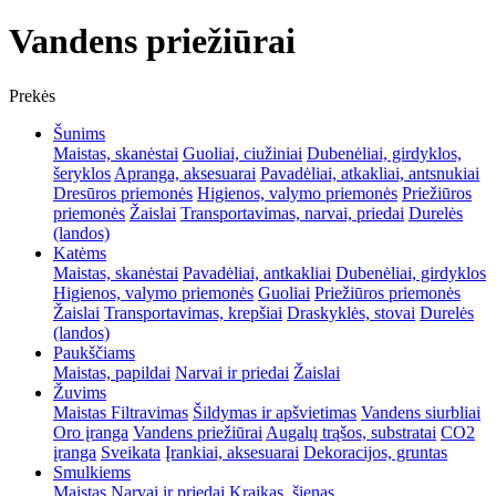
Vandens priežiūrai
Prekės
Šunims
Maistas, skanėstai
Guoliai, ciužiniai
Dubenėliai, girdyklos,
šeryklos
Apranga, aksesuarai
Pavadėliai, atkakliai, antsnukiai
Dresūros priemonės
Higienos, valymo priemonės
Priežiūros
priemonės
Žaislai
Transportavimas, narvai, priedai
Durelės
(landos)
Katėms
Maistas, skanėstai
Pavadėliai, antkakliai
Dubenėliai, girdyklos
Higienos, valymo priemonės
Guoliai
Priežiūros priemonės
Žaislai
Transportavimas, krepšiai
Draskyklės, stovai
Durelės
(landos)
Paukščiams
Maistas, papildai
Narvai ir priedai
Žaislai
Žuvims
Maistas
Filtravimas
Šildymas ir apšvietimas
Vandens siurbliai
Oro įranga
Vandens priežiūrai
Augalų trąšos, substratai
CO2
įranga
Sveikata
Įrankiai, aksesuarai
Dekoracijos, gruntas
Smulkiems
Maistas
Narvai ir priedai
Kraikas, šienas