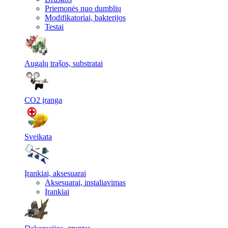
Priemonės nuo dumblių
Modifikatoriai, bakterijos
Testai
Augalų trąšos, substratai
CO2 įranga
Sveikata
Įrankiai, aksesuarai
Aksesuarai, instaliavimas
Įrankiai