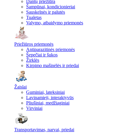
Dantų priežiūra
Šampūnai, kondicionieriai
Sauskelnės ir palutės
Tualetas
Valymo, atbaidymo priemonės
Priežiūros priemonės
Antiparazitinės priemonės
Šepečiai ir šukos
Žirklės
Kirpimo mašinėlės ir priedai
Žaislai
Guminiai, lateksiniai
Lavinamieji, interaktyvūs
Pliušiniai, medžiaginiai
Virviniai
Transportavimas, narvai, priedai