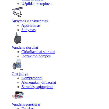
Užpildai, kempinės
Šildymas ir apšvietimas
Apšvietimas
Šildymas
Vandens siurbliai
Cirkuliaciniai siurbliai
Dozavimo pompos
Oro įranga
Kompresoriai
Akmenukai, difuzoriai
Žarnelės, sujungimai
Vandens priežiūrai
Druskos