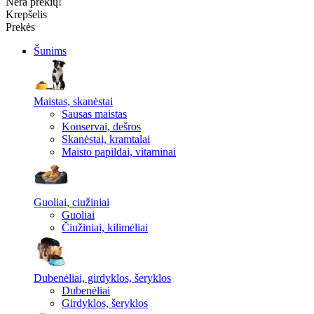
Nėra prekių!
Krepšelis
Prekės
Šunims
Maistas, skanėstai
Sausas maistas
Konservai, dešros
Skanėstai, kramtalai
Maisto papildai, vitaminai
Guoliai, ciužiniai
Guoliai
Čiužiniai, kilimėliai
Dubenėliai, girdyklos, šeryklos
Dubenėliai
Girdyklos, šeryklos