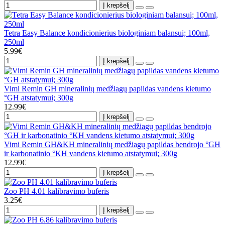
Į krepšelį
Tetra Easy Balance kondicionierius biologiniam balansui; 100ml,
250ml
5.99€
Į krepšelį
Vimi Remin GH mineralinių medžiagų papildas vandens kietumo
°GH atstatymui; 300g
12.99€
Į krepšelį
Vimi Remin GH&KH mineralinių medžiagų papildas bendrojo °GH
ir karbonatinio °KH vandens kietumo atstatymui; 300g
12.99€
Į krepšelį
Zoo PH 4.01 kalibravimo buferis
3.25€
Į krepšelį