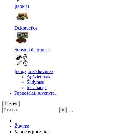
Įrankiai
Dekoracijos
Substratai, gruntas
Įranga, instaliavimas
Apšvietimas
Šildymas
Instaliacija
Papuošalai, suvenyrai
Prekės
×
Žuvims
Vandens priežiūrai