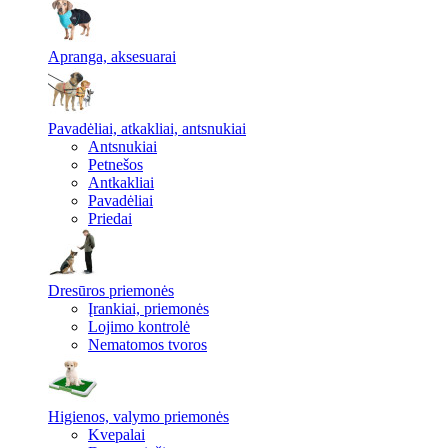
Apranga, aksesuarai
Pavadėliai, atkakliai, antsnukiai
Antsnukiai
Petnešos
Antkakliai
Pavadėliai
Priedai
Dresūros priemonės
Įrankiai, priemonės
Lojimo kontrolė
Nematomos tvoros
Higienos, valymo priemonės
Kvepalai