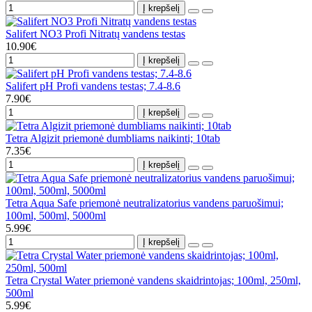
Į krepšelį
Salifert NO3 Profi Nitratų vandens testas
10.90€
Į krepšelį
Salifert pH Profi vandens testas; 7.4-8.6
7.90€
Į krepšelį
Tetra Algizit priemonė dumbliams naikinti; 10tab
7.35€
Į krepšelį
Tetra Aqua Safe priemonė neutralizatorius vandens paruošimui;
100ml, 500ml, 5000ml
5.99€
Į krepšelį
Tetra Crystal Water priemonė vandens skaidrintojas; 100ml, 250ml,
500ml
5.99€