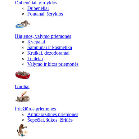
Dubenėliai, girdyklos
Dubenėliai
Fontanai, šėryklos
Higienos, valymo priemonės
Kvepalai
Šampūnai ir kosmetika
Kraikai, dezodorantai
Tualetai
Valymo ir kitos priemonės
Guoliai
Priežiūros priemonės
Antiparazitinės priemonės
Šepečiai, šukos, žirklės