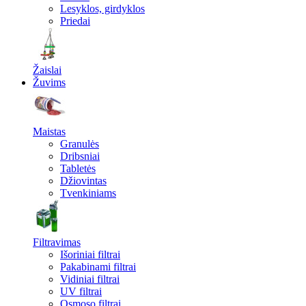
Lesyklos, girdyklos
Priedai
Žaislai
Žuvims
Maistas
Granulės
Dribsniai
Tabletės
Džiovintas
Tvenkiniams
Filtravimas
Išoriniai filtrai
Pakabinami filtrai
Vidiniai filtrai
UV filtrai
Osmoso filtrai