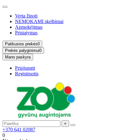
Verta žinoti
NEMOKAMI skelbimai
Apmokėjimas
Pristatymas
Patikusios prekės
0
Prekės palyginimui
0
Mano paskyra
Prisijungti
Registruotis
×
+370 641 02087
0