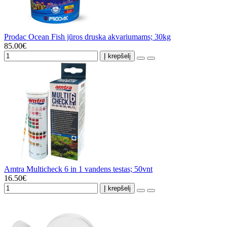
Prodac Ocean Fish jūros druska akvariumams; 30kg
85.00€
Į krepšelį
Amtra Multicheck 6 in 1 vandens testas; 50vnt
16.50€
Į krepšelį