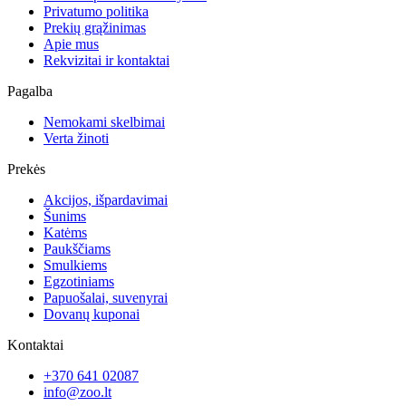
Privatumo politika
Prekių grąžinimas
Apie mus
Rekvizitai ir kontaktai
Pagalba
Nemokami skelbimai
Verta žinoti
Prekės
Akcijos, išpardavimai
Šunims
Katėms
Paukščiams
Smulkiems
Egzotiniams
Papuošalai, suvenyrai
Dovanų kuponai
Kontaktai
+370 641 02087
info@zoo.lt