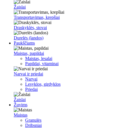
Žaislai
Transportavimas, krepšiai
Draskyklės, stovai
Durelės (landos)
Paukščiams
Maistas, papildai
Maistas, lesalai
Papildai, vitaminai
Narvai ir priedai
Narvai
Lesyklos, girdyklos
Priedai
Žaislai
Žuvims
Maistas
Granulės
Dribsniai