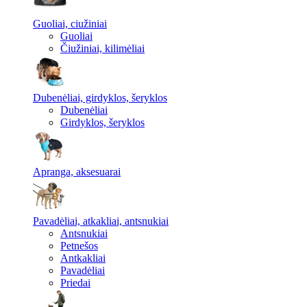
Guoliai, ciužiniai
Guoliai
Čiužiniai, kilimėliai
Dubenėliai, girdyklos, šeryklos
Dubenėliai
Girdyklos, šeryklos
Apranga, aksesuarai
Pavadėliai, atkakliai, antsnukiai
Antsnukiai
Petnešos
Antkakliai
Pavadėliai
Priedai