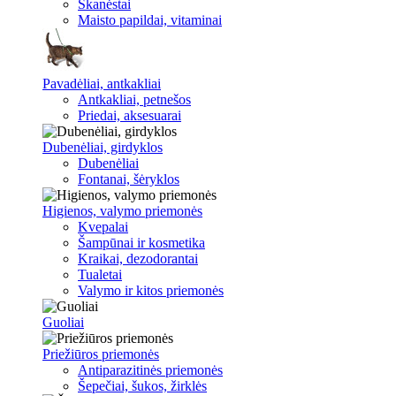
Skanėstai
Maisto papildai, vitaminai
Pavadėliai, antkakliai
Antkakliai, petnešos
Priedai, aksesuarai
Dubenėliai, girdyklos
Dubenėliai
Fontanai, šėryklos
Higienos, valymo priemonės
Kvepalai
Šampūnai ir kosmetika
Kraikai, dezodorantai
Tualetai
Valymo ir kitos priemonės
Guoliai
Priežiūros priemonės
Antiparazitinės priemonės
Šepečiai, šukos, žirklės