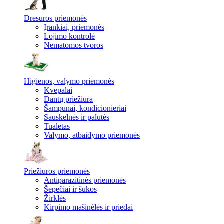
Dresūros priemonės
Įrankiai, priemonės
Lojimo kontrolė
Nematomos tvoros
Higienos, valymo priemonės
Kvepalai
Dantų priežiūra
Šampūnai, kondicionieriai
Sauskelnės ir palutės
Tualetas
Valymo, atbaidymo priemonės
Priežiūros priemonės
Antiparazitinės priemonės
Šepečiai ir šukos
Žirklės
Kirpimo mašinėlės ir priedai