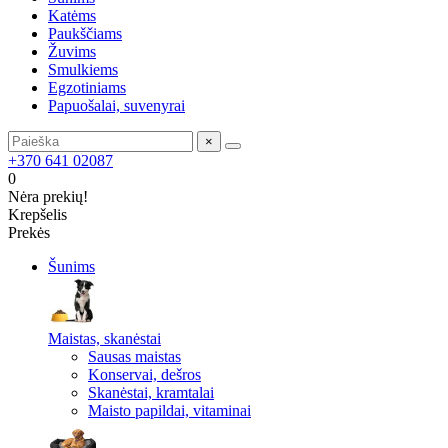
Katėms
Paukščiams
Žuvims
Smulkiems
Egzotiniams
Papuošalai, suvenyrai
×
+370 641 02087
0
Nėra prekių!
Krepšelis
Prekės
Šunims
Maistas, skanėstai
Sausas maistas
Konservai, dešros
Skanėstai, kramtalai
Maisto papildai, vitaminai