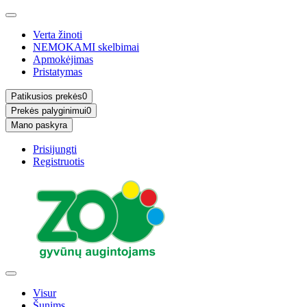
Verta žinoti
NEMOKAMI skelbimai
Apmokėjimas
Pristatymas
Patikusios prekės
0
Prekės palyginimui
0
Mano paskyra
Prisijungti
Registruotis
Visur
Šunims