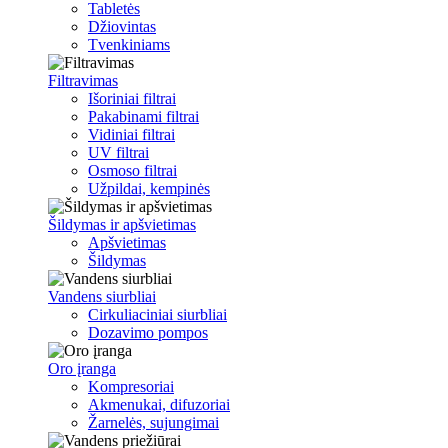
Tabletės
Džiovintas
Tvenkiniams
Filtravimas
Išoriniai filtrai
Pakabinami filtrai
Vidiniai filtrai
UV filtrai
Osmoso filtrai
Užpildai, kempinės
Šildymas ir apšvietimas
Apšvietimas
Šildymas
Vandens siurbliai
Cirkuliaciniai siurbliai
Dozavimo pompos
Oro įranga
Kompresoriai
Akmenukai, difuzoriai
Žarnelės, sujungimai