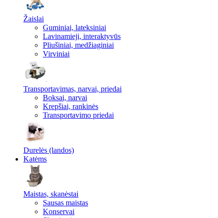
Žaislai
Guminiai, lateksiniai
Lavinamieji, interaktyvūs
Pliušiniai, medžiaginiai
Virviniai
Transportavimas, narvai, priedai
Boksai, narvai
Krepšiai, rankinės
Transportavimo priedai
Durelės (landos)
Katėms
Maistas, skanėstai
Sausas maistas
Konservai