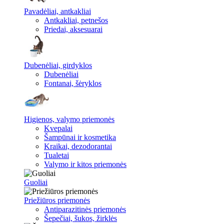
Pavadėliai, antkakliai
Antkakliai, petnešos
Priedai, aksesuarai
Dubenėliai, girdyklos
Dubenėliai
Fontanai, šėryklos
Higienos, valymo priemonės
Kvepalai
Šampūnai ir kosmetika
Kraikai, dezodorantai
Tualetai
Valymo ir kitos priemonės
Guoliai
Priežiūros priemonės
Antiparazitinės priemonės
Šepečiai, šukos, žirklės