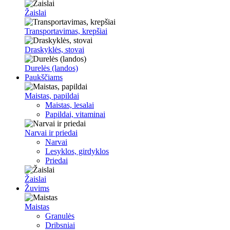
Žaislai
Transportavimas, krepšiai
Draskyklės, stovai
Durelės (landos)
Paukščiams
Maistas, papildai
Maistas, lesalai
Papildai, vitaminai
Narvai ir priedai
Narvai
Lesyklos, girdyklos
Priedai
Žaislai
Žuvims
Maistas
Granulės
Dribsniai