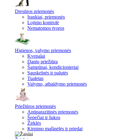
Dresūros priemonės
Įrankiai, priemonės
Lojimo kontrolė
Nematomos tvoros
Higienos, valymo priemonės
Kvepalai
Dantų priežiūra
Šampūnai, kondicionieriai
Sauskelnės ir palutės
Tualetas
Valymo, atbaidymo priemonės
Priežiūros priemonės
Antiparazitinės priemonės
Šepečiai ir šukos
Žirklės
Kirpimo mašinėlės ir priedai