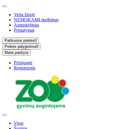
Verta žinoti
NEMOKAMI skelbimai
Apmokėjimas
Pristatymas
Patikusios prekės
0
Prekės palyginimui
0
Mano paskyra
Prisijungti
Registruotis
Visur
Šunims