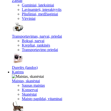
Žaislai
Guminiai, lateksiniai
Lavinamieji, interaktyvūs
Pliušiniai, medžiaginiai
Virviniai
Transportavimas, narvai, priedai
Boksai, narvai
Krepšiai, rankinės
Transportavimo priedai
Durelės (landos)
Katėms
Maistas, skanėstai
Sausas maistas
Konservai
Skanėstai
Maisto papildai, vitaminai