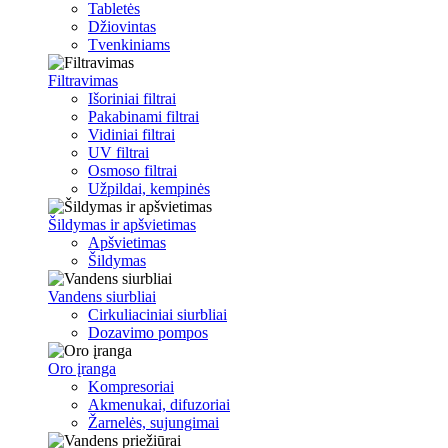
Tabletės
Džiovintas
Tvenkiniams
Filtravimas
Išoriniai filtrai
Pakabinami filtrai
Vidiniai filtrai
UV filtrai
Osmoso filtrai
Užpildai, kempinės
Šildymas ir apšvietimas
Apšvietimas
Šildymas
Vandens siurbliai
Cirkuliaciniai siurbliai
Dozavimo pompos
Oro įranga
Kompresoriai
Akmenukai, difuzoriai
Žarnelės, sujungimai