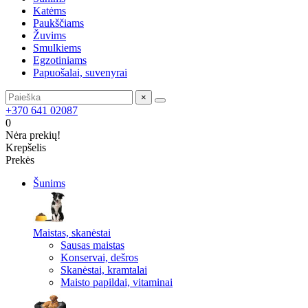
Katėms
Paukščiams
Žuvims
Smulkiems
Egzotiniams
Papuošalai, suvenyrai
×
+370 641 02087
0
Nėra prekių!
Krepšelis
Prekės
Šunims
Maistas, skanėstai
Sausas maistas
Konservai, dešros
Skanėstai, kramtalai
Maisto papildai, vitaminai