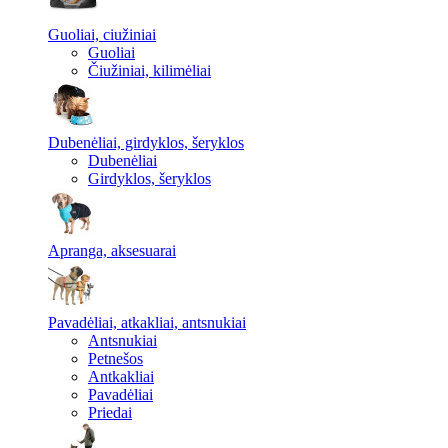
Guoliai, ciužiniai
Guoliai
Čiužiniai, kilimėliai
Dubenėliai, girdyklos, šeryklos
Dubenėliai
Girdyklos, šeryklos
Apranga, aksesuarai
Pavadėliai, atkakliai, antsnukiai
Antsnukiai
Petnešos
Antkakliai
Pavadėliai
Priedai