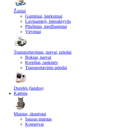
Žaislai
Guminiai, lateksiniai
Lavinamieji, interaktyvūs
Pliušiniai, medžiaginiai
Virviniai
Transportavimas, narvai, priedai
Boksai, narvai
Krepšiai, rankinės
Transportavimo priedai
Durelės (landos)
Katėms
Maistas, skanėstai
Sausas maistas
Konservai