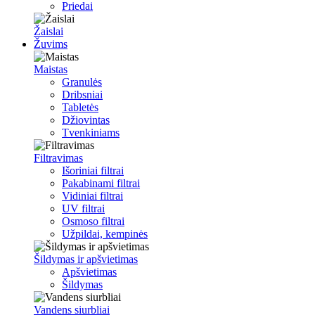
Priedai
Žaislai
Žuvims
Maistas
Granulės
Dribsniai
Tabletės
Džiovintas
Tvenkiniams
Filtravimas
Išoriniai filtrai
Pakabinami filtrai
Vidiniai filtrai
UV filtrai
Osmoso filtrai
Užpildai, kempinės
Šildymas ir apšvietimas
Apšvietimas
Šildymas
Vandens siurbliai