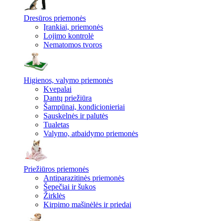
Dresūros priemonės
Įrankiai, priemonės
Lojimo kontrolė
Nematomos tvoros
Higienos, valymo priemonės
Kvepalai
Dantų priežiūra
Šampūnai, kondicionieriai
Sauskelnės ir palutės
Tualetas
Valymo, atbaidymo priemonės
Priežiūros priemonės
Antiparazitinės priemonės
Šepečiai ir šukos
Žirklės
Kirpimo mašinėlės ir priedai