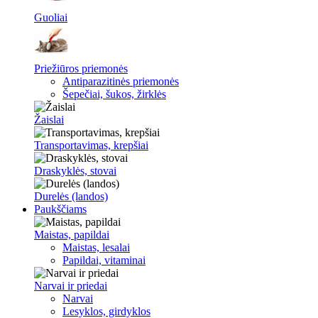
Guoliai
Priežiūros priemonės
Antiparazitinės priemonės
Šepečiai, šukos, žirklės
Žaislai
Transportavimas, krepšiai
Draskyklės, stovai
Durelės (landos)
Paukščiams
Maistas, papildai
Maistas, lesalai
Papildai, vitaminai
Narvai ir priedai
Narvai
Lesyklos, girdyklos