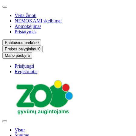
Verta žinoti
NEMOKAMI skelbimai
Apmokėjimas
Pristatymas
Patikusios prekės
0
Prekės palyginimui
0
Mano paskyra
Prisijungti
Registruotis
Visur
Šunims