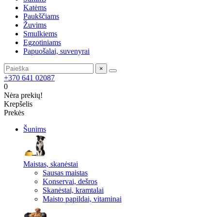
Katėms
Paukščiams
Žuvims
Smulkiems
Egzotiniams
Papuošalai, suvenyrai
×
+370 641 02087
0
Nėra prekių!
Krepšelis
Prekės
Šunims
Maistas, skanėstai
Sausas maistas
Konservai, dešros
Skanėstai, kramtalai
Maisto papildai, vitaminai