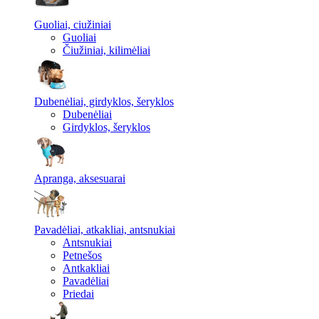
Guoliai, ciužiniai
Guoliai
Čiužiniai, kilimėliai
Dubenėliai, girdyklos, šeryklos
Dubenėliai
Girdyklos, šeryklos
Apranga, aksesuarai
Pavadėliai, atkakliai, antsnukiai
Antsnukiai
Petnešos
Antkakliai
Pavadėliai
Priedai