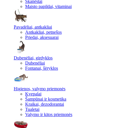
Skanėstai
Maisto papildai, vitaminai
Pavadėliai, antkakliai
Antkakliai, petnešos
Priedai, aksesuarai
Dubenėliai, girdyklos
Dubenėliai
Fontanai, šėryklos
Higienos, valymo priemonės
Kvepalai
Šampūnai ir kosmetika
Kraikai, dezodorantai
Tualetai
Valymo ir kitos priemonės