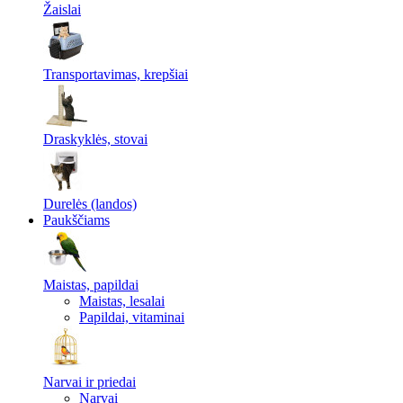
Žaislai
Transportavimas, krepšiai
Draskyklės, stovai
Durelės (landos)
Paukščiams
Maistas, papildai
Maistas, lesalai
Papildai, vitaminai
Narvai ir priedai
Narvai