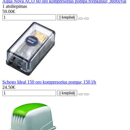
Aqua Nova ACO 60 oro kompresorius pompa tvenkiniui; 3600l/val
1 atsiliepimas
59.00€
Į krepšelį
Schego Ideal 150 oro kompresorius pompa; 150 l/h
24.50€
Į krepšelį