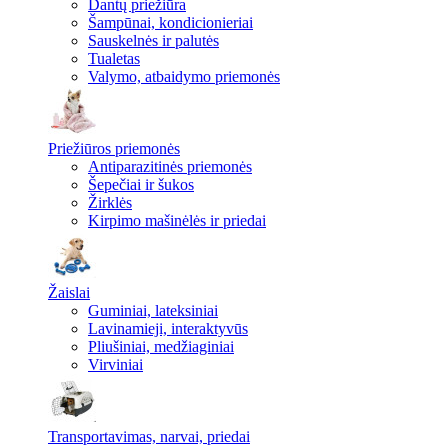
Dantų priežiūra
Šampūnai, kondicionieriai
Sauskelnės ir palutės
Tualetas
Valymo, atbaidymo priemonės
Priežiūros priemonės
Antiparazitinės priemonės
Šepečiai ir šukos
Žirklės
Kirpimo mašinėlės ir priedai
Žaislai
Guminiai, lateksiniai
Lavinamieji, interaktyvūs
Pliušiniai, medžiaginiai
Virviniai
Transportavimas, narvai, priedai