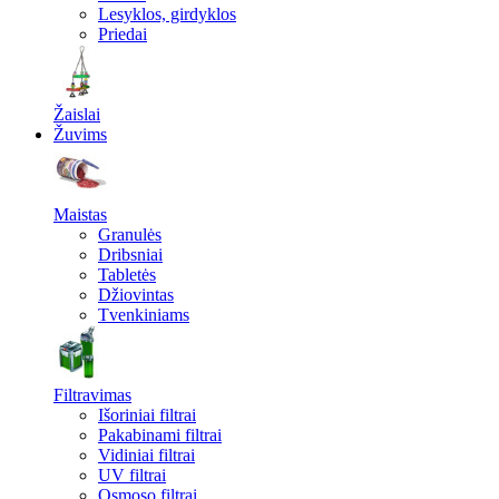
Lesyklos, girdyklos
Priedai
Žaislai
Žuvims
Maistas
Granulės
Dribsniai
Tabletės
Džiovintas
Tvenkiniams
Filtravimas
Išoriniai filtrai
Pakabinami filtrai
Vidiniai filtrai
UV filtrai
Osmoso filtrai