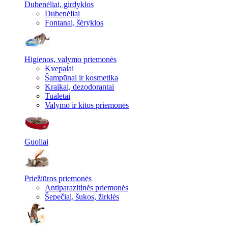
Dubenėliai, girdyklos
Dubenėliai
Fontanai, šėryklos
Higienos, valymo priemonės
Kvepalai
Šampūnai ir kosmetika
Kraikai, dezodorantai
Tualetai
Valymo ir kitos priemonės
Guoliai
Priežiūros priemonės
Antiparazitinės priemonės
Šepečiai, šukos, žirklės