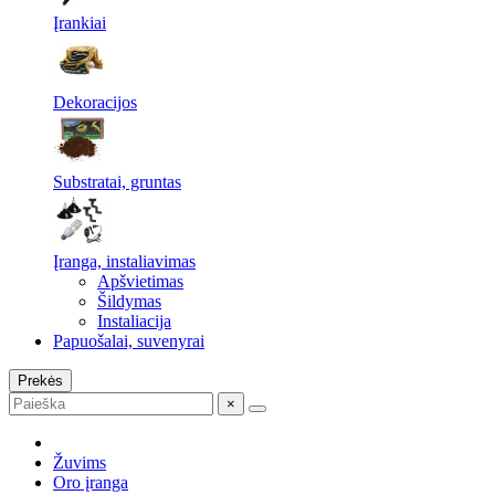
Įrankiai
Dekoracijos
Substratai, gruntas
Įranga, instaliavimas
Apšvietimas
Šildymas
Instaliacija
Papuošalai, suvenyrai
Prekės
×
Žuvims
Oro įranga