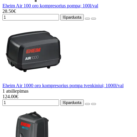
Eheim Air 100 oro kompresorius pompa; 100l/val
28.50€
Išparduota
Eheim Air 1000 oro kompresorius pompa tvenkiniui; 1000l/val
1 atsiliepimas
124.00€
Išparduota