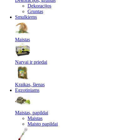
Dekoracijos, gruntas
Dekoracijos
Gruntas
Smulkiems
Maistas
Narvai ir priedai
Kraikas, šienas
Egzotiniams
Maistas, papildai
Maistas
Maisto papildai