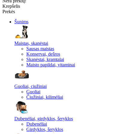
Nėra prekių!
Krepšelis
Prekės
Šunims
Maistas, skanėstai
Sausas maistas
Konservai, dešros
Skanėstai, kramtalai
Maisto papildai, vitaminai
Guoliai, ciužiniai
Guoliai
Čiužiniai, kilimėliai
Dubenėliai, girdyklos, šeryklos
Dubenėliai
Girdyklos, šeryklos