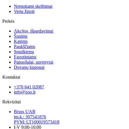
Nemokami skelbimai
Verta žinoti
Prekės
Akcijos, išpardavimai
Šunims
Katėms
Paukščiams
Smulkiems
Egzotiniams
Papuošalai, suvenyrai
Dovanų kuponai
Kontaktai
+370 641 02087
info@zoo.lt
Rekvizitai
Bruss UAB
įm.k.: 307541876
PVM: LT100019573418
I-V 9:00-16:00