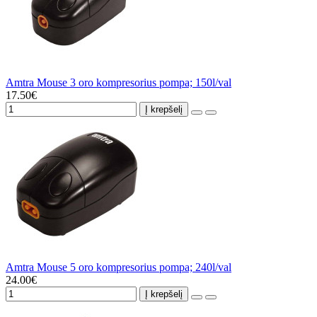
Amtra Mouse 3 oro kompresorius pompa; 150l/val
17.50€
Į krepšelį
Amtra Mouse 5 oro kompresorius pompa; 240l/val
24.00€
Į krepšelį