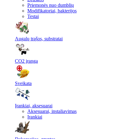
Priemonės nuo dumblių
Modifikatoriai, bakterijos
Testai
Augalų trąšos, substratai
CO2 įranga
Sveikata
Įrankiai, aksesuarai
Aksesuarai, instaliavimas
Įrankiai