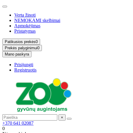
Verta žinoti
NEMOKAMI skelbimai
Apmokėjimas
Pristatymas
Patikusios prekės
0
Prekės palyginimui
0
Mano paskyra
Prisijungti
Registruotis
×
+370 641 02087
0