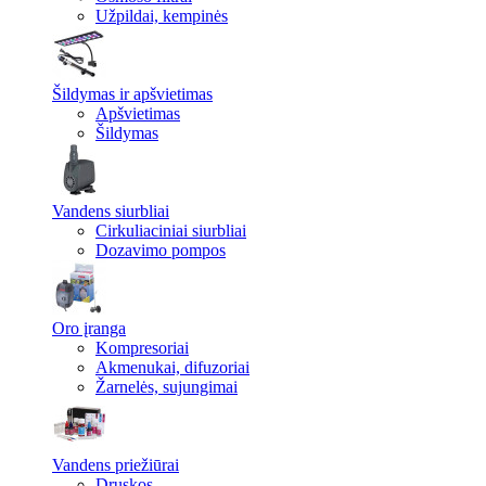
Užpildai, kempinės
Šildymas ir apšvietimas
Apšvietimas
Šildymas
Vandens siurbliai
Cirkuliaciniai siurbliai
Dozavimo pompos
Oro įranga
Kompresoriai
Akmenukai, difuzoriai
Žarnelės, sujungimai
Vandens priežiūrai
Druskos