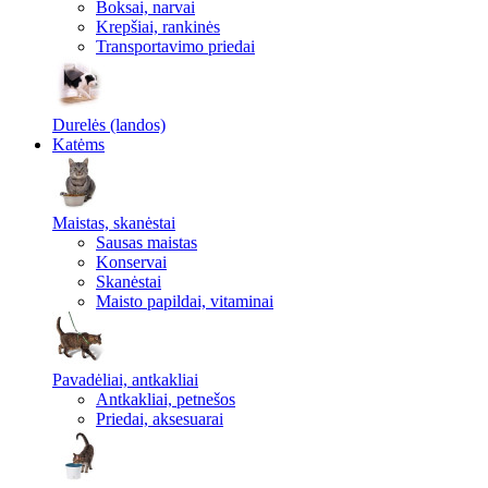
Boksai, narvai
Krepšiai, rankinės
Transportavimo priedai
Durelės (landos)
Katėms
Maistas, skanėstai
Sausas maistas
Konservai
Skanėstai
Maisto papildai, vitaminai
Pavadėliai, antkakliai
Antkakliai, petnešos
Priedai, aksesuarai