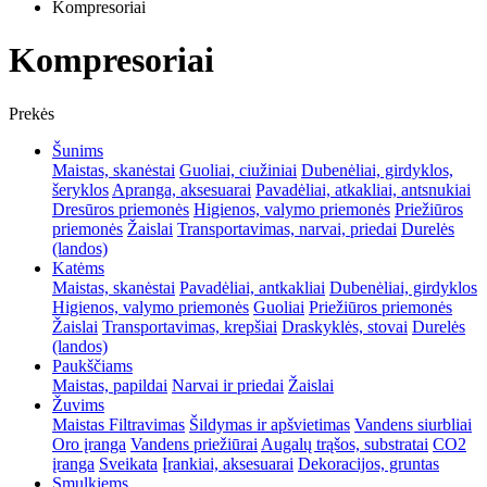
Kompresoriai
Kompresoriai
Prekės
Šunims
Maistas, skanėstai
Guoliai, ciužiniai
Dubenėliai, girdyklos,
šeryklos
Apranga, aksesuarai
Pavadėliai, atkakliai, antsnukiai
Dresūros priemonės
Higienos, valymo priemonės
Priežiūros
priemonės
Žaislai
Transportavimas, narvai, priedai
Durelės
(landos)
Katėms
Maistas, skanėstai
Pavadėliai, antkakliai
Dubenėliai, girdyklos
Higienos, valymo priemonės
Guoliai
Priežiūros priemonės
Žaislai
Transportavimas, krepšiai
Draskyklės, stovai
Durelės
(landos)
Paukščiams
Maistas, papildai
Narvai ir priedai
Žaislai
Žuvims
Maistas
Filtravimas
Šildymas ir apšvietimas
Vandens siurbliai
Oro įranga
Vandens priežiūrai
Augalų trąšos, substratai
CO2
įranga
Sveikata
Įrankiai, aksesuarai
Dekoracijos, gruntas
Smulkiems