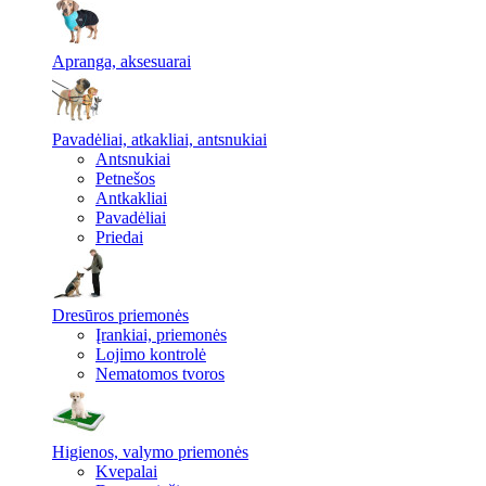
Apranga, aksesuarai
Pavadėliai, atkakliai, antsnukiai
Antsnukiai
Petnešos
Antkakliai
Pavadėliai
Priedai
Dresūros priemonės
Įrankiai, priemonės
Lojimo kontrolė
Nematomos tvoros
Higienos, valymo priemonės
Kvepalai