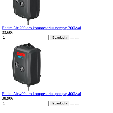
Eheim Air 200 oro kompresorius pompa; 200l/val
33.60€
Išparduota
Eheim Air 400 oro kompresorius pompa; 400l/val
38.90€
Išparduota