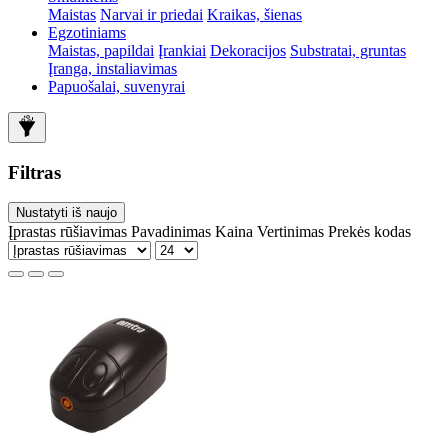
Maistas
Narvai ir priedai
Kraikas, šienas
Egzotiniams
Maistas, papildai
Įrankiai
Dekoracijos
Substratai, gruntas
Įranga, instaliavimas
Papuošalai, suvenyrai
Filtras
Nustatyti iš naujo
Įprastas rūšiavimas
Pavadinimas
Kaina
Vertinimas
Prekės kodas