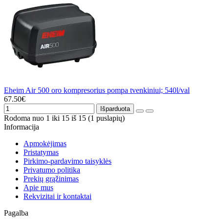
Eheim Air 500 oro kompresorius pompa tvenkiniui; 540l/val
67.50€
Išparduota
Rodoma nuo 1 iki 15 iš 15 (1 puslapių)
Informacija
Apmokėjimas
Pristatymas
Pirkimo-pardavimo taisyklės
Privatumo politika
Prekių grąžinimas
Apie mus
Rekvizitai ir kontaktai
Pagalba