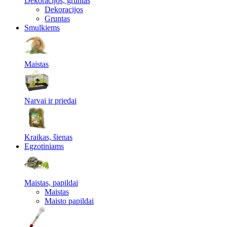
Dekoracijos, gruntas
Dekoracijos
Gruntas
Smulkiems
Maistas
Narvai ir priedai
Kraikas, šienas
Egzotiniams
Maistas, papildai
Maistas
Maisto papildai