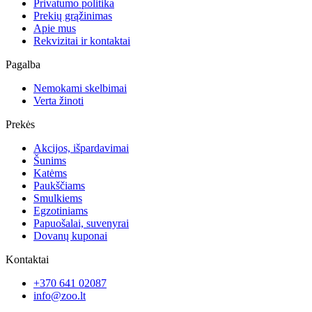
Privatumo politika
Prekių grąžinimas
Apie mus
Rekvizitai ir kontaktai
Pagalba
Nemokami skelbimai
Verta žinoti
Prekės
Akcijos, išpardavimai
Šunims
Katėms
Paukščiams
Smulkiems
Egzotiniams
Papuošalai, suvenyrai
Dovanų kuponai
Kontaktai
+370 641 02087
info@zoo.lt