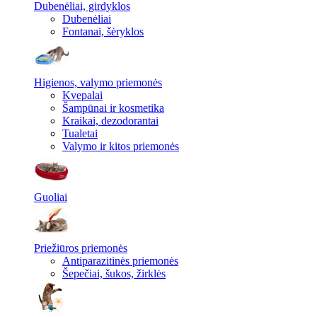
Dubenėliai, girdyklos
Dubenėliai
Fontanai, šėryklos
Higienos, valymo priemonės
Kvepalai
Šampūnai ir kosmetika
Kraikai, dezodorantai
Tualetai
Valymo ir kitos priemonės
Guoliai
Priežiūros priemonės
Antiparazitinės priemonės
Šepečiai, šukos, žirklės