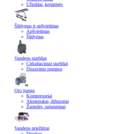
Užpildai, kempinės
Šildymas ir apšvietimas
Apšvietimas
Šildymas
Vandens siurbliai
Cirkuliaciniai siurbliai
Dozavimo pompos
Oro įranga
Kompresoriai
Akmenukai, difuzoriai
Žarnelės, sujungimai
Vandens priežiūrai
Druskos