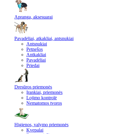
Apranga, aksesuarai
Pavadėliai, atkakliai, antsnukiai
Antsnukiai
Petnešos
Antkakliai
Pavadėliai
Priedai
Dresūros priemonės
Įrankiai, priemonės
Lojimo kontrolė
Nematomos tvoros
Higienos, valymo priemonės
Kvepalai