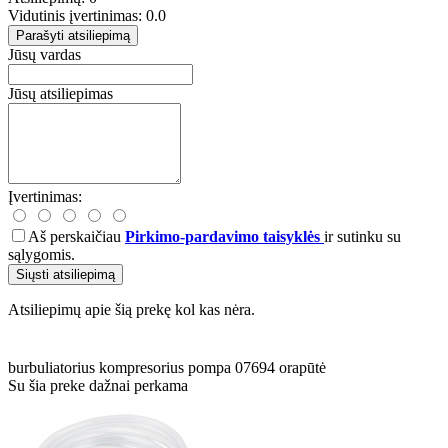
Vidutinis įvertinimas: 0.0
Parašyti atsiliepimą
Jūsų vardas
Jūsų atsiliepimas
Įvertinimas:
Aš perskaičiau
Pirkimo-pardavimo taisyklės
ir sutinku su
sąlygomis.
Siųsti atsiliepimą
Atsiliepimų apie šią prekę kol kas nėra.
burbuliatorius
kompresorius
pompa
07694
orapūtė
Su šia preke dažnai perkama