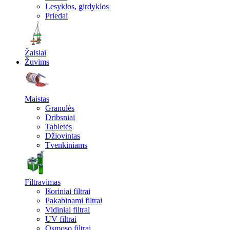
Lesyklos, girdyklos
Priedai
Žaislai
Žuvims
Maistas
Granulės
Dribsniai
Tabletės
Džiovintas
Tvenkiniams
Filtravimas
Išoriniai filtrai
Pakabinami filtrai
Vidiniai filtrai
UV filtrai
Osmoso filtrai