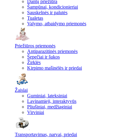
Dantų priežiūra
Šampūnai, kondicionieriai
Sauskelnės ir palutės
Tualetas
Valymo, atbaidymo priemonės
Priežiūros priemonės
Antiparazitinės priemonės
Šepečiai ir šukos
Žirklės
Kirpimo mašinėlės ir priedai
Žaislai
Guminiai, lateksiniai
Lavinamieji, interaktyvūs
Pliušiniai, medžiaginiai
Virviniai
Transportavimas, narvai, priedai