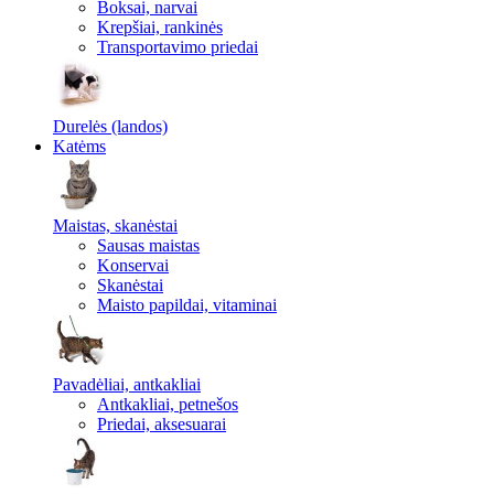
Boksai, narvai
Krepšiai, rankinės
Transportavimo priedai
Durelės (landos)
Katėms
Maistas, skanėstai
Sausas maistas
Konservai
Skanėstai
Maisto papildai, vitaminai
Pavadėliai, antkakliai
Antkakliai, petnešos
Priedai, aksesuarai