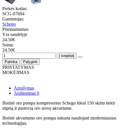
Prekės kodas:
SCG-07694
Gamintojas:
Schego
Prieinamumas:
Yra sandėlyje
24.50€
Suma:
24.50€
Į krepšelį
Patinka
Palyginti
PRISTATYMAS
MOKĖJIMAS
Aprašymas
Atsiliepimai
0
Išorinė oro pompa kompresorius Schego Ideal 150 skirta tiekti
stiprią ir pastovią oro srovę akvariume.
Išorinė akvariumo oro pompa sukurta naudojant moderniausias
technologijas.