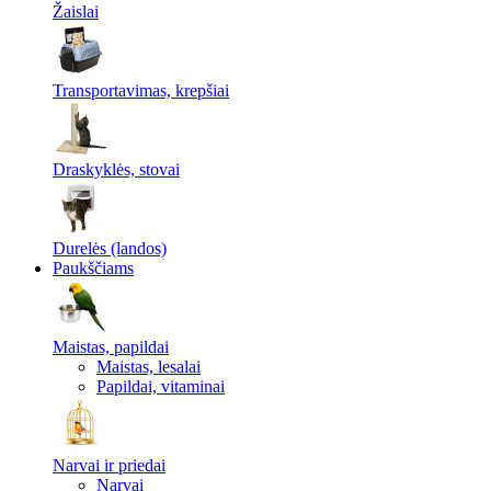
Žaislai
Transportavimas, krepšiai
Draskyklės, stovai
Durelės (landos)
Paukščiams
Maistas, papildai
Maistas, lesalai
Papildai, vitaminai
Narvai ir priedai
Narvai