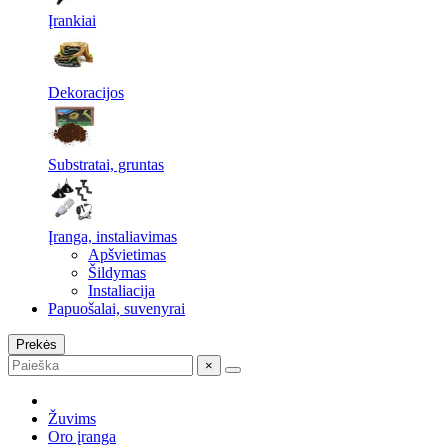
Įrankiai
Dekoracijos
Substratai, gruntas
Įranga, instaliavimas
Apšvietimas
Šildymas
Instaliacija
Papuošalai, suvenyrai
Prekės
×
Žuvims
Oro įranga