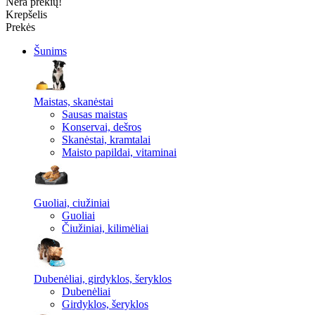
Nėra prekių!
Krepšelis
Prekės
Šunims
Maistas, skanėstai
Sausas maistas
Konservai, dešros
Skanėstai, kramtalai
Maisto papildai, vitaminai
Guoliai, ciužiniai
Guoliai
Čiužiniai, kilimėliai
Dubenėliai, girdyklos, šeryklos
Dubenėliai
Girdyklos, šeryklos