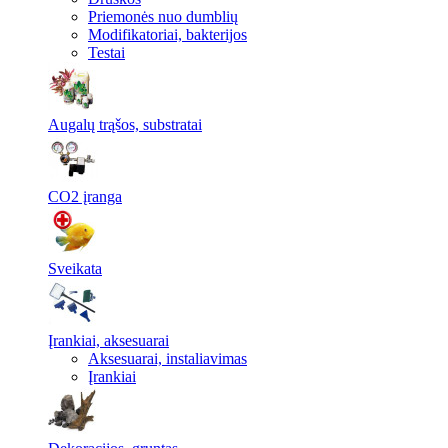
Priemonės nuo dumblių
Modifikatoriai, bakterijos
Testai
Augalų trąšos, substratai
CO2 įranga
Sveikata
Įrankiai, aksesuarai
Aksesuarai, instaliavimas
Įrankiai