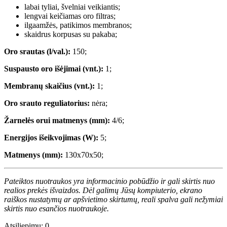
labai tyliai, švelniai veikiantis;
lengvai keičiamas oro filtras;
ilgaamžės, patikimos membranos;
skaidrus korpusas su pakaba;
Oro srautas (l/val.):
150;
Suspausto oro išėjimai (vnt.):
1;
Membranų skaičius (vnt.):
1;
Oro srauto reguliatorius:
nėra;
Žarnelės orui matmenys (mm):
4/6;
Energijos išeikvojimas (W):
5;
Matmenys (mm):
130x70x50;
Pateiktos nuotraukos yra informacinio pobūdžio ir gali skirtis nuo
realios prekės išvaizdos. Dėl galimų Jūsų kompiuterio, ekrano
raiškos nustatymų ar apšvietimo skirtumų, reali spalva gali nežymiai
skirtis nuo esančios nuotraukoje.
Atsiliepimų: 0