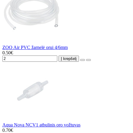
ZOO Air PVC žarnelė orui 4/6mm
0.50€
Į krepšelį
Aqua Nova NCV1 atbulinis oro vožtuvas
0.70€