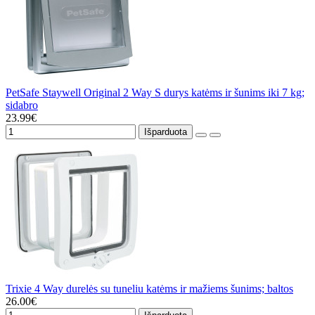
PetSafe Staywell Original 2 Way S durys katėms ir šunims iki 7 kg;
sidabro
23.99€
Išparduota
Trixie 4 Way durelės su tuneliu katėms ir mažiems šunims; baltos
26.00€