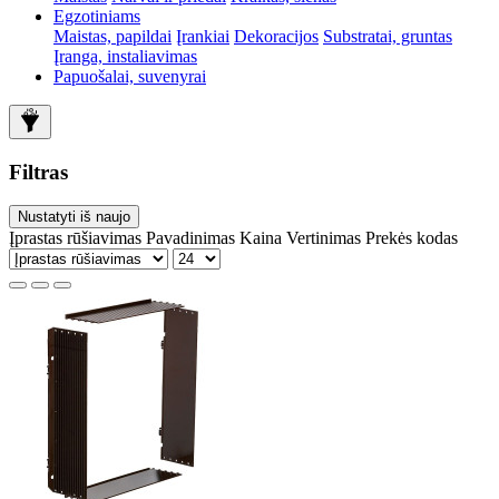
Egzotiniams
Maistas, papildai
Įrankiai
Dekoracijos
Substratai, gruntas
Įranga, instaliavimas
Papuošalai, suvenyrai
Filtras
Nustatyti iš naujo
Įprastas rūšiavimas
Pavadinimas
Kaina
Vertinimas
Prekės kodas