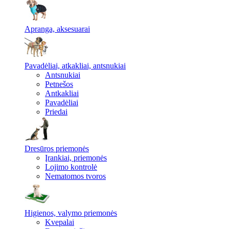
Apranga, aksesuarai
Pavadėliai, atkakliai, antsnukiai
Antsnukiai
Petnešos
Antkakliai
Pavadėliai
Priedai
Dresūros priemonės
Įrankiai, priemonės
Lojimo kontrolė
Nematomos tvoros
Higienos, valymo priemonės
Kvepalai