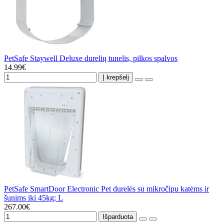
PetSafe Staywell Deluxe durelių tunelis, pilkos spalvos
14.99€
Į krepšelį
PetSafe SmartDoor Electronic Pet durelės su mikročipu katėms ir
šunims iki 45kg; L
267.00€
Išparduota