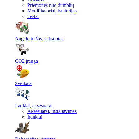
Priemonės nuo dumblių
Modifikatoriai, bakterijos
Testai
Augalų trąšos, substratai
CO2 įranga
Sveikata
Įrankiai, aksesuarai
Aksesuarai, instaliavimas
Įrankiai