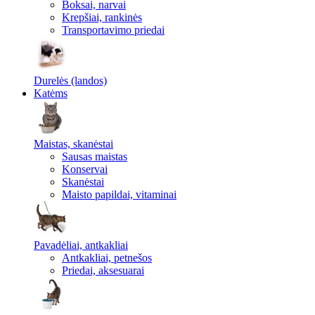
Boksai, narvai
Krepšiai, rankinės
Transportavimo priedai
Durelės (landos)
Katėms
Maistas, skanėstai
Sausas maistas
Konservai
Skanėstai
Maisto papildai, vitaminai
Pavadėliai, antkakliai
Antkakliai, petnešos
Priedai, aksesuarai