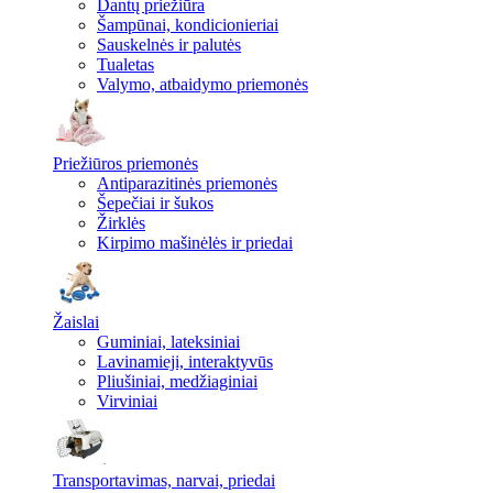
Dantų priežiūra
Šampūnai, kondicionieriai
Sauskelnės ir palutės
Tualetas
Valymo, atbaidymo priemonės
Priežiūros priemonės
Antiparazitinės priemonės
Šepečiai ir šukos
Žirklės
Kirpimo mašinėlės ir priedai
Žaislai
Guminiai, lateksiniai
Lavinamieji, interaktyvūs
Pliušiniai, medžiaginiai
Virviniai
Transportavimas, narvai, priedai