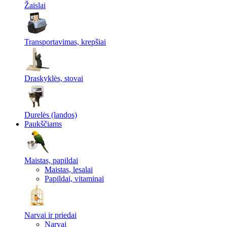
Žaislai
Transportavimas, krepšiai
Draskyklės, stovai
Durelės (landos)
Paukščiams
Maistas, papildai
Maistas, lesalai
Papildai, vitaminai
Narvai ir priedai
Narvai