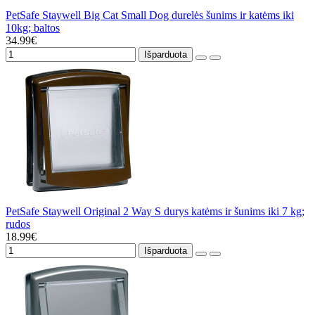
PetSafe Staywell Big Cat Small Dog durelės šunims ir katėms iki
10kg; baltos
34.99€
Išparduota
PetSafe Staywell Original 2 Way S durys katėms ir šunims iki 7 kg;
rudos
18.99€
Išparduota