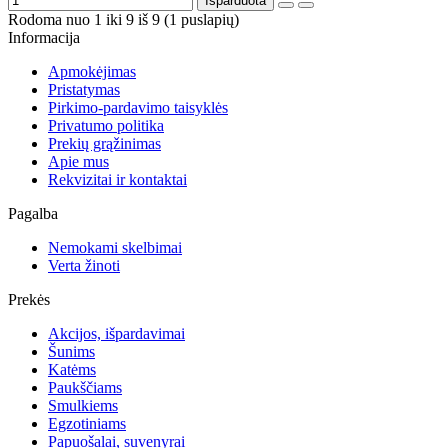
Išparduota
Rodoma nuo 1 iki 9 iš 9 (1 puslapių)
Informacija
Apmokėjimas
Pristatymas
Pirkimo-pardavimo taisyklės
Privatumo politika
Prekių grąžinimas
Apie mus
Rekvizitai ir kontaktai
Pagalba
Nemokami skelbimai
Verta žinoti
Prekės
Akcijos, išpardavimai
Šunims
Katėms
Paukščiams
Smulkiems
Egzotiniams
Papuošalai, suvenyrai