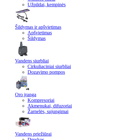
Užpildai, kempinės
Šildymas ir apšvietimas
Apšvietimas
Šildymas
Vandens siurbliai
Cirkuliaciniai siurbliai
Dozavimo pompos
Oro įranga
Kompresoriai
Akmenukai, difuzoriai
Žarnelės, sujungimai
Vandens priežiūrai
Druskos