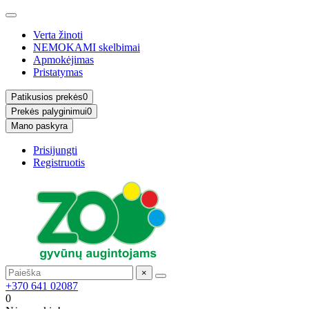
Verta žinoti
NEMOKAMI skelbimai
Apmokėjimas
Pristatymas
Patikusios prekės
0
Prekės palyginimui
0
Mano paskyra
Prisijungti
Registruotis
×
+370 641 02087
0