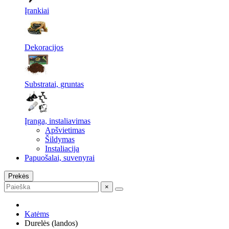
Įrankiai
Dekoracijos
Substratai, gruntas
Įranga, instaliavimas
Apšvietimas
Šildymas
Instaliacija
Papuošalai, suvenyrai
Prekės
×
Katėms
Durelės (landos)