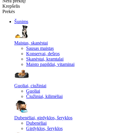
Nėra prekių!
Krepšelis
Prekės
Šunims
Maistas, skanėstai
Sausas maistas
Konservai, dešros
Skanėstai, kramtalai
Maisto papildai, vitaminai
Guoliai, ciužiniai
Guoliai
Čiužiniai, kilimėliai
Dubenėliai, girdyklos, šeryklos
Dubenėliai
Girdyklos, šeryklos