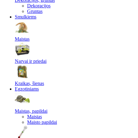
Dekoracijos, gruntas
Dekoracijos
Gruntas
Smulkiems
Maistas
Narvai ir priedai
Kraikas, šienas
Egzotiniams
Maistas, papildai
Maistas
Maisto papildai