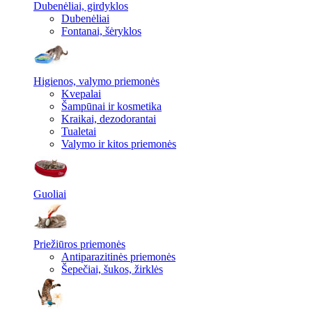
Dubenėliai, girdyklos
Dubenėliai
Fontanai, šėryklos
Higienos, valymo priemonės
Kvepalai
Šampūnai ir kosmetika
Kraikai, dezodorantai
Tualetai
Valymo ir kitos priemonės
Guoliai
Priežiūros priemonės
Antiparazitinės priemonės
Šepečiai, šukos, žirklės