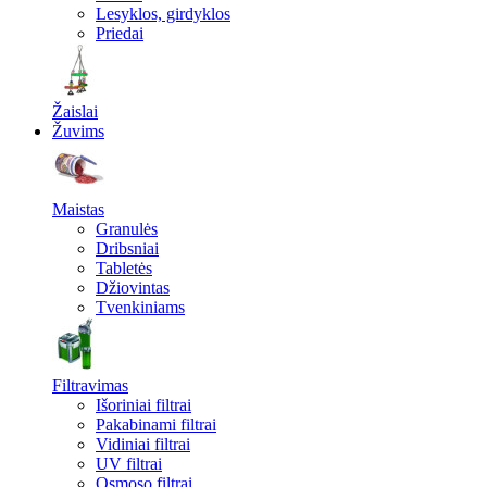
Lesyklos, girdyklos
Priedai
Žaislai
Žuvims
Maistas
Granulės
Dribsniai
Tabletės
Džiovintas
Tvenkiniams
Filtravimas
Išoriniai filtrai
Pakabinami filtrai
Vidiniai filtrai
UV filtrai
Osmoso filtrai