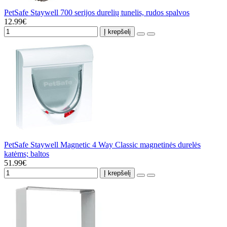
PetSafe Staywell 700 serijos durelių tunelis, rudos spalvos
12.99€
Į krepšelį
PetSafe Staywell Magnetic 4 Way Classic magnetinės durelės
katėms; baltos
51.99€
Į krepšelį