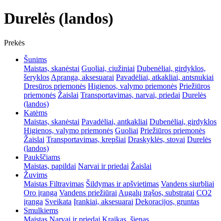
Durelės (landos)
Prekės
Šunims
Maistas, skanėstai
Guoliai, ciužiniai
Dubenėliai, girdyklos,
šeryklos
Apranga, aksesuarai
Pavadėliai, atkakliai, antsnukiai
Dresūros priemonės
Higienos, valymo priemonės
Priežiūros
priemonės
Žaislai
Transportavimas, narvai, priedai
Durelės
(landos)
Katėms
Maistas, skanėstai
Pavadėliai, antkakliai
Dubenėliai, girdyklos
Higienos, valymo priemonės
Guoliai
Priežiūros priemonės
Žaislai
Transportavimas, krepšiai
Draskyklės, stovai
Durelės
(landos)
Paukščiams
Maistas, papildai
Narvai ir priedai
Žaislai
Žuvims
Maistas
Filtravimas
Šildymas ir apšvietimas
Vandens siurbliai
Oro įranga
Vandens priežiūrai
Augalų trąšos, substratai
CO2
įranga
Sveikata
Įrankiai, aksesuarai
Dekoracijos, gruntas
Smulkiems
Maistas
Narvai ir priedai
Kraikas, šienas