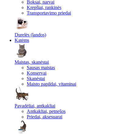
Boksai, narvai
Krepšiai, rankinės
Transportavimo priedai
Durelės (landos)
Katėms
Maistas, skanėstai
Sausas maistas
Konservai
Skanėstai
Maisto papildai, vitaminai
Pavadėliai, antkakliai
Antkakliai, petnešos
Priedai, aksesuarai