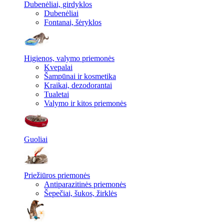
Dubenėliai, girdyklos
Dubenėliai
Fontanai, šėryklos
Higienos, valymo priemonės
Kvepalai
Šampūnai ir kosmetika
Kraikai, dezodorantai
Tualetai
Valymo ir kitos priemonės
Guoliai
Priežiūros priemonės
Antiparazitinės priemonės
Šepečiai, šukos, žirklės