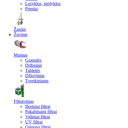
Lesyklos, girdyklos
Priedai
Žaislai
Žuvims
Maistas
Granulės
Dribsniai
Tabletės
Džiovintas
Tvenkiniams
Filtravimas
Išoriniai filtrai
Pakabinami filtrai
Vidiniai filtrai
UV filtrai
Osmoso filtrai