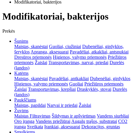
Modifikatoriai, bakterijos
Modifikatoriai, bakterijos
Prekės
Šunims
Maistas, skanėstai
Guoliai, ciužiniai
Dubenėliai, girdyklos,
šeryklos
Apranga, aksesuarai
Pavadėliai, atkakliai, antsnukiai
Dresūros priemonės
Higienos, valymo priemonės
Priežiūros
priemonės
Žaislai
Transportavimas, narvai, priedai
Durelės
(landos)
Katėms
Maistas, skanėstai
Pavadėliai, antkakliai
Dubenėliai, girdyklos
Higienos, valymo priemonės
Guoliai
Priežiūros priemonės
Žaislai
Transportavimas, krepšiai
Draskyklės, stovai
Durelės
(landos)
Paukščiams
Maistas, papildai
Narvai ir priedai
Žaislai
Žuvims
Maistas
Filtravimas
Šildymas ir apšvietimas
Vandens siurbliai
Oro įranga
Vandens priežiūrai
Augalų trąšos, substratai
CO2
įranga
Sveikata
Įrankiai, aksesuarai
Dekoracijos, gruntas
Smulkiems