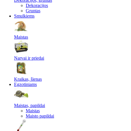
Dekoracijos, gruntas
Dekoracijos
Gruntas
Smulkiems
Maistas
Narvai ir priedai
Kraikas, šienas
Egzotiniams
Maistas, papildai
Maistas
Maisto papildai