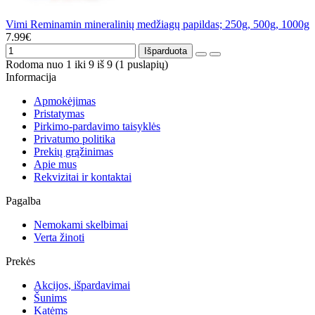
Vimi Reminamin mineralinių medžiagų papildas; 250g, 500g, 1000g
7.99€
Išparduota
Rodoma nuo 1 iki 9 iš 9 (1 puslapių)
Informacija
Apmokėjimas
Pristatymas
Pirkimo-pardavimo taisyklės
Privatumo politika
Prekių grąžinimas
Apie mus
Rekvizitai ir kontaktai
Pagalba
Nemokami skelbimai
Verta žinoti
Prekės
Akcijos, išpardavimai
Šunims
Katėms