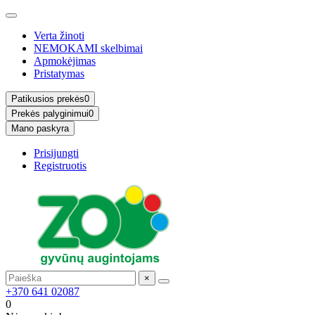
Verta žinoti
NEMOKAMI skelbimai
Apmokėjimas
Pristatymas
Patikusios prekės
0
Prekės palyginimui
0
Mano paskyra
Prisijungti
Registruotis
×
+370 641 02087
0