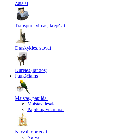
Žaislai
Transportavimas, krepšiai
Draskyklės, stovai
Durelės (landos)
Paukščiams
Maistas, papildai
Maistas, lesalai
Papildai, vitaminai
Narvai ir priedai
Narvai