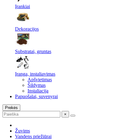
Įrankiai
Dekoracijos
Substratai, gruntas
Įranga, instaliavimas
Apšvietimas
Šildymas
Instaliacija
Papuošalai, suvenyrai
Prekės
×
Žuvims
Vandens priežiūrai