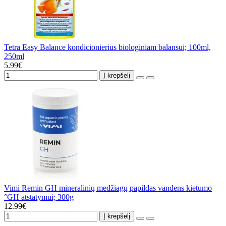
Tetra Easy Balance kondicionierius biologiniam balansui; 100ml,
250ml
5.99€
Į krepšelį
Vimi Remin GH mineralinių medžiagų papildas vandens kietumo
°GH atstatymui; 300g
12.99€
Į krepšelį