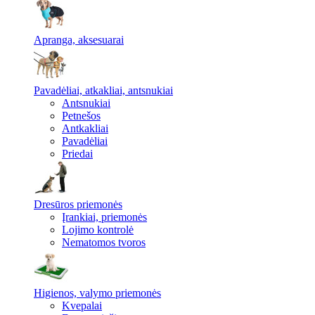
Apranga, aksesuarai
Pavadėliai, atkakliai, antsnukiai
Antsnukiai
Petnešos
Antkakliai
Pavadėliai
Priedai
Dresūros priemonės
Įrankiai, priemonės
Lojimo kontrolė
Nematomos tvoros
Higienos, valymo priemonės
Kvepalai