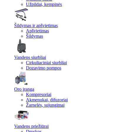
Užpildai, kempinės
Šildymas ir apšvietimas
Apšvietimas
Šildymas
Vandens siurbliai
Cirkuliaciniai siurbliai
Dozavimo pompos
Oro įranga
Kompresoriai
Akmenukai, difuzoriai
Žarnelės, sujungimai
Vandens priežiūrai
Druskos