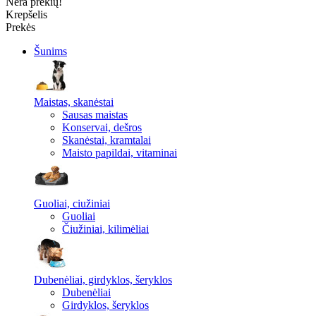
Nėra prekių!
Krepšelis
Prekės
Šunims
Maistas, skanėstai
Sausas maistas
Konservai, dešros
Skanėstai, kramtalai
Maisto papildai, vitaminai
Guoliai, ciužiniai
Guoliai
Čiužiniai, kilimėliai
Dubenėliai, girdyklos, šeryklos
Dubenėliai
Girdyklos, šeryklos