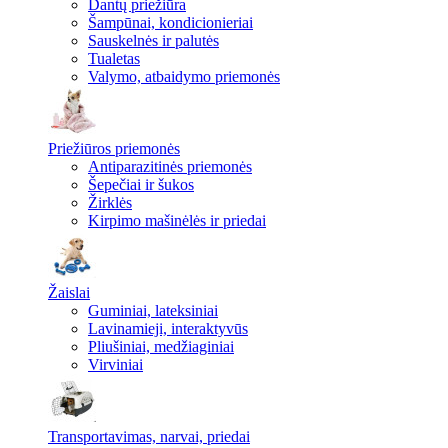
Dantų priežiūra
Šampūnai, kondicionieriai
Sauskelnės ir palutės
Tualetas
Valymo, atbaidymo priemonės
Priežiūros priemonės
Antiparazitinės priemonės
Šepečiai ir šukos
Žirklės
Kirpimo mašinėlės ir priedai
Žaislai
Guminiai, lateksiniai
Lavinamieji, interaktyvūs
Pliušiniai, medžiaginiai
Virviniai
Transportavimas, narvai, priedai