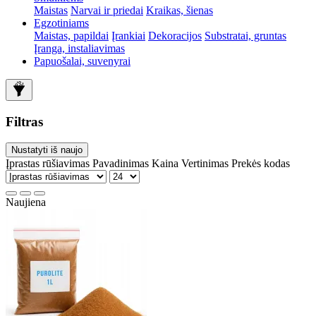
Maistas
Narvai ir priedai
Kraikas, šienas
Egzotiniams
Maistas, papildai
Įrankiai
Dekoracijos
Substratai, gruntas
Įranga, instaliavimas
Papuošalai, suvenyrai
Filtras
Nustatyti iš naujo
Įprastas rūšiavimas
Pavadinimas
Kaina
Vertinimas
Prekės kodas
Naujiena