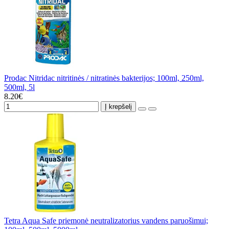
Prodac Nitridac nitritinės / nitratinės bakterijos; 100ml, 250ml,
500ml, 5l
8.20€
Į krepšelį
Tetra Aqua Safe priemonė neutralizatorius vandens paruošimui;