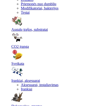
Priemonės nuo dumblių
Modifikatoriai, bakterijos
Testai
Augalų trąšos, substratai
CO2 įranga
Sveikata
Įrankiai, aksesuarai
Aksesuarai, instaliavimas
Įrankiai