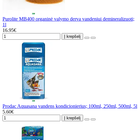
Purolite MB400 organinė valymo derva vandeniui demineralizuoti;
1l
16.95€
Į krepšelį
Prodac Aquasana vandens kondicionierius; 100ml, 250ml, 500ml, 5l
5.60€
Į krepšelį