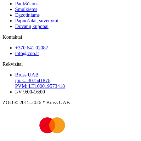
Paukščiams
Smulkiems
Egzotiniams
Papuošalai, suvenyrai
Dovanų kuponai
Kontaktai
+370 641 02087
info@zoo.lt
Rekvizitai
Bruss UAB
įm.k.: 307541876
PVM: LT100019573418
I-V 9:00-16:00
ZOO © 2015-2026 * Bruss UAB