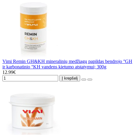
Vimi Remin GH&KH mineralinių medžiagų papildas bendrojo °GH
ir karbonatinio °KH vandens kietumo atstatymui; 300g
12.99€
Į krepšelį