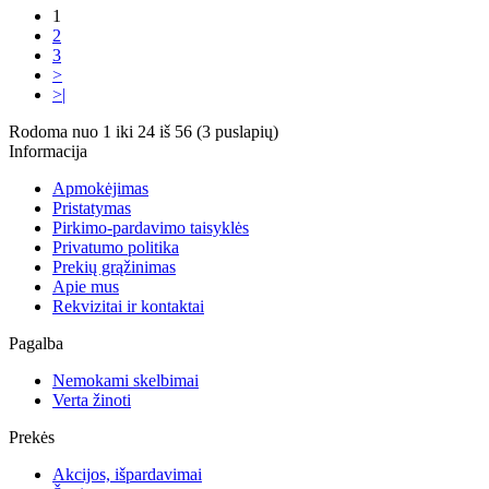
1
2
3
>
>|
Rodoma nuo 1 iki 24 iš 56 (3 puslapių)
Informacija
Apmokėjimas
Pristatymas
Pirkimo-pardavimo taisyklės
Privatumo politika
Prekių grąžinimas
Apie mus
Rekvizitai ir kontaktai
Pagalba
Nemokami skelbimai
Verta žinoti
Prekės
Akcijos, išpardavimai