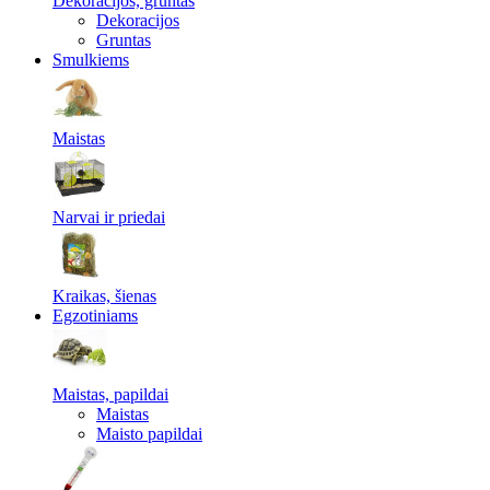
Dekoracijos, gruntas
Dekoracijos
Gruntas
Smulkiems
Maistas
Narvai ir priedai
Kraikas, šienas
Egzotiniams
Maistas, papildai
Maistas
Maisto papildai