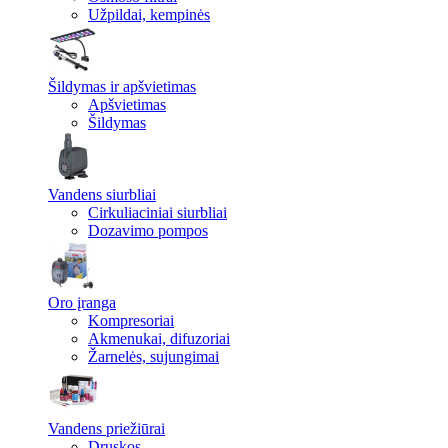
Užpildai, kempinės
Šildymas ir apšvietimas
Apšvietimas
Šildymas
Vandens siurbliai
Cirkuliaciniai siurbliai
Dozavimo pompos
Oro įranga
Kompresoriai
Akmenukai, difuzoriai
Žarnelės, sujungimai
Vandens priežiūrai
Druskos