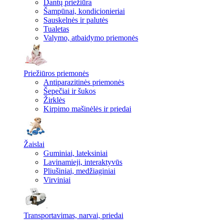
Dantų priežiūra
Šampūnai, kondicionieriai
Sauskelnės ir palutės
Tualetas
Valymo, atbaidymo priemonės
Priežiūros priemonės
Antiparazitinės priemonės
Šepečiai ir šukos
Žirklės
Kirpimo mašinėlės ir priedai
Žaislai
Guminiai, lateksiniai
Lavinamieji, interaktyvūs
Pliušiniai, medžiaginiai
Virviniai
Transportavimas, narvai, priedai