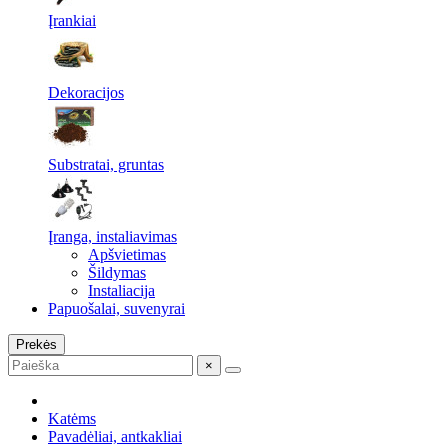
Įrankiai
Dekoracijos
Substratai, gruntas
Įranga, instaliavimas
Apšvietimas
Šildymas
Instaliacija
Papuošalai, suvenyrai
Prekės
×
Katėms
Pavadėliai, antkakliai