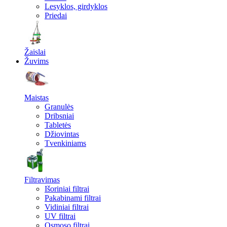
Lesyklos, girdyklos
Priedai
Žaislai
Žuvims
Maistas
Granulės
Dribsniai
Tabletės
Džiovintas
Tvenkiniams
Filtravimas
Išoriniai filtrai
Pakabinami filtrai
Vidiniai filtrai
UV filtrai
Osmoso filtrai