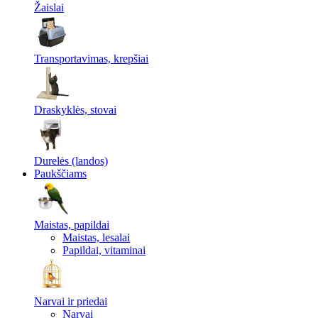
Žaislai
Transportavimas, krepšiai
Draskyklės, stovai
Durelės (landos)
Paukščiams
Maistas, papildai
Maistas, lesalai
Papildai, vitaminai
Narvai ir priedai
Narvai