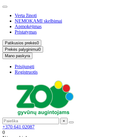
Verta žinoti
NEMOKAMI skelbimai
Apmokėjimas
Pristatymas
Patikusios prekės
0
Prekės palyginimui
0
Mano paskyra
Prisijungti
Registruotis
×
+370 641 02087
0