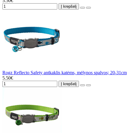
5.50€
Į krepšelį
Rogz Reflecto Safety antkaklis katėms, mėlynos spalvos; 20-31cm
5.50€
Į krepšelį