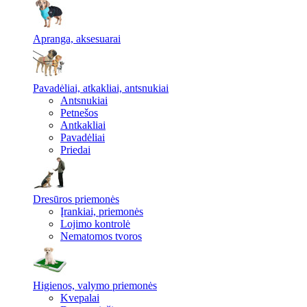
Apranga, aksesuarai
Pavadėliai, atkakliai, antsnukiai
Antsnukiai
Petnešos
Antkakliai
Pavadėliai
Priedai
Dresūros priemonės
Įrankiai, priemonės
Lojimo kontrolė
Nematomos tvoros
Higienos, valymo priemonės
Kvepalai