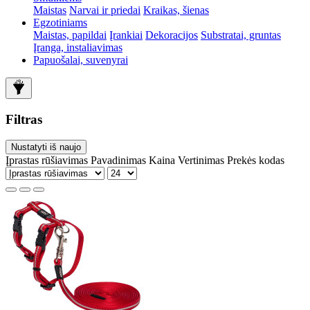
Maistas
Narvai ir priedai
Kraikas, šienas
Egzotiniams
Maistas, papildai
Įrankiai
Dekoracijos
Substratai, gruntas
Įranga, instaliavimas
Papuošalai, suvenyrai
Filtras
Nustatyti iš naujo
Įprastas rūšiavimas
Pavadinimas
Kaina
Vertinimas
Prekės kodas