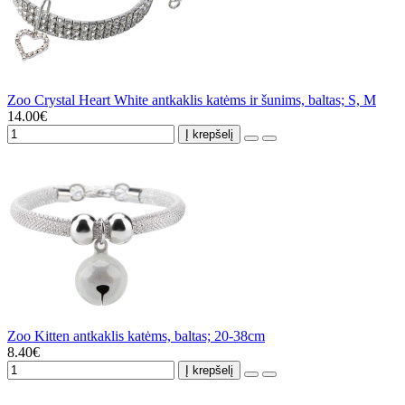
Zoo Crystal Heart White antkaklis katėms ir šunims, baltas; S, M
14.00€
Į krepšelį
Zoo Kitten antkaklis katėms, baltas; 20-38cm
8.40€
Į krepšelį