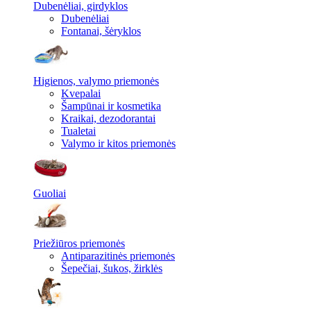
Dubenėliai, girdyklos
Dubenėliai
Fontanai, šėryklos
Higienos, valymo priemonės
Kvepalai
Šampūnai ir kosmetika
Kraikai, dezodorantai
Tualetai
Valymo ir kitos priemonės
Guoliai
Priežiūros priemonės
Antiparazitinės priemonės
Šepečiai, šukos, žirklės