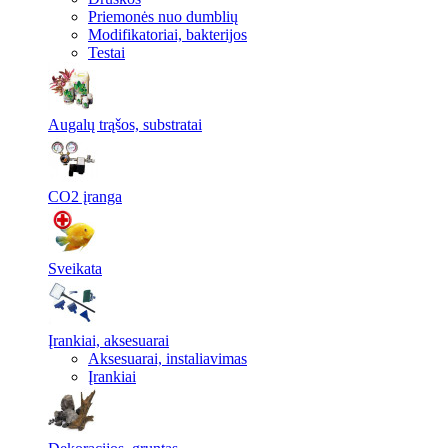
Priemonės nuo dumblių
Modifikatoriai, bakterijos
Testai
Augalų trąšos, substratai
CO2 įranga
Sveikata
Įrankiai, aksesuarai
Aksesuarai, instaliavimas
Įrankiai