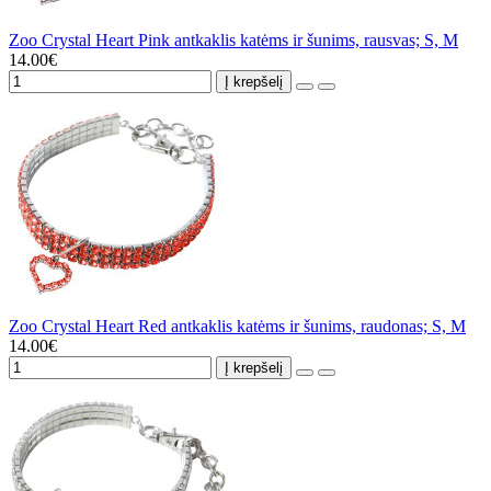
Zoo Crystal Heart Pink antkaklis katėms ir šunims, rausvas; S, M
14.00€
Į krepšelį
Zoo Crystal Heart Red antkaklis katėms ir šunims, raudonas; S, M
14.00€
Į krepšelį