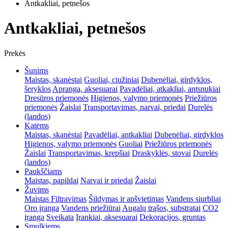
Antkakliai, petnešos
Antkakliai, petnešos
Prekės
Šunims
Maistas, skanėstai
Guoliai, ciužiniai
Dubenėliai, girdyklos,
šeryklos
Apranga, aksesuarai
Pavadėliai, atkakliai, antsnukiai
Dresūros priemonės
Higienos, valymo priemonės
Priežiūros
priemonės
Žaislai
Transportavimas, narvai, priedai
Durelės
(landos)
Katėms
Maistas, skanėstai
Pavadėliai, antkakliai
Dubenėliai, girdyklos
Higienos, valymo priemonės
Guoliai
Priežiūros priemonės
Žaislai
Transportavimas, krepšiai
Draskyklės, stovai
Durelės
(landos)
Paukščiams
Maistas, papildai
Narvai ir priedai
Žaislai
Žuvims
Maistas
Filtravimas
Šildymas ir apšvietimas
Vandens siurbliai
Oro įranga
Vandens priežiūrai
Augalų trąšos, substratai
CO2
įranga
Sveikata
Įrankiai, aksesuarai
Dekoracijos, gruntas
Smulkiems