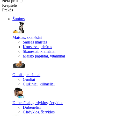
Nėra prekių!
Krepšelis
Prekės
Šunims
Maistas, skanėstai
Sausas maistas
Konservai, dešros
Skanėstai, kramtalai
Maisto papildai, vitaminai
Guoliai, ciužiniai
Guoliai
Čiužiniai, kilimėliai
Dubenėliai, girdyklos, šeryklos
Dubenėliai
Girdyklos, šeryklos