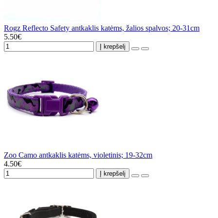
Rogz Reflecto Safety antkaklis katėms, žalios spalvos; 20-31cm
5.50€
Į krepšelį
Zoo Camo antkaklis katėms, violetinis; 19-32cm
4.50€
Į krepšelį