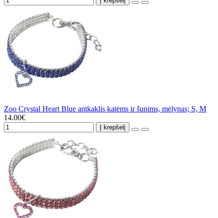
Į krepšelį
Zoo Crystal Heart Blue antkaklis katėms ir šunims, mėlynas; S, M
14.00€
Į krepšelį