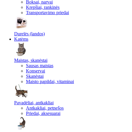
Boksai, narvai
Krepšiai, rankinės
Transportavimo priedai
Durelės (landos)
Katėms
Maistas, skanėstai
Sausas maistas
Konservai
Skanėstai
Maisto papildai, vitaminai
Pavadėliai, antkakliai
Antkakliai, petnešos
Priedai, aksesuarai