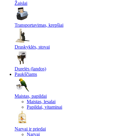
Žaislai
Transportavimas, krepšiai
Draskyklės, stovai
Durelės (landos)
Paukščiams
Maistas, papildai
Maistas, lesalai
Papildai, vitaminai
Narvai ir priedai
Narvai