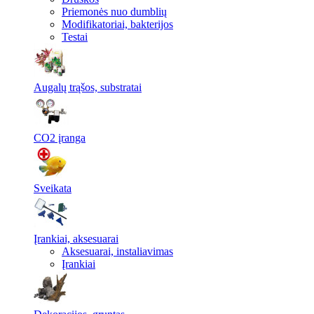
Priemonės nuo dumblių
Modifikatoriai, bakterijos
Testai
Augalų trąšos, substratai
CO2 įranga
Sveikata
Įrankiai, aksesuarai
Aksesuarai, instaliavimas
Įrankiai