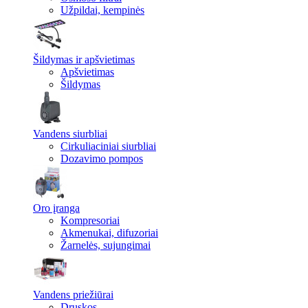
Užpildai, kempinės
Šildymas ir apšvietimas
Apšvietimas
Šildymas
Vandens siurbliai
Cirkuliaciniai siurbliai
Dozavimo pompos
Oro įranga
Kompresoriai
Akmenukai, difuzoriai
Žarnelės, sujungimai
Vandens priežiūrai
Druskos