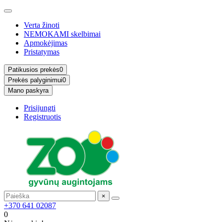
Verta žinoti
NEMOKAMI skelbimai
Apmokėjimas
Pristatymas
Patikusios prekės
0
Prekės palyginimui
0
Mano paskyra
Prisijungti
Registruotis
×
+370 641 02087
0