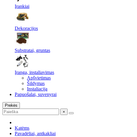
Įrankiai
Dekoracijos
Substratai, gruntas
Įranga, instaliavimas
Apšvietimas
Šildymas
Instaliacija
Papuošalai, suvenyrai
Prekės
×
Katėms
Pavadėliai, antkakliai