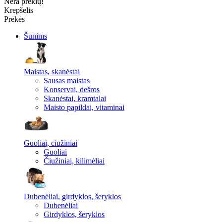
Nėra prekių!
Krepšelis
Prekės
Šunims
Maistas, skanėstai
Sausas maistas
Konservai, dešros
Skanėstai, kramtalai
Maisto papildai, vitaminai
Guoliai, ciužiniai
Guoliai
Čiužiniai, kilimėliai
Dubenėliai, girdyklos, šeryklos
Dubenėliai
Girdyklos, šeryklos