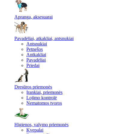
Apranga, aksesuarai
Pavadėliai, atkakliai, antsnukiai
Antsnukiai
Petnešos
Antkakliai
Pavadėliai
Priedai
Dresūros priemonės
Įrankiai, priemonės
Lojimo kontrolė
Nematomos tvoros
Higienos, valymo priemonės
Kvepalai