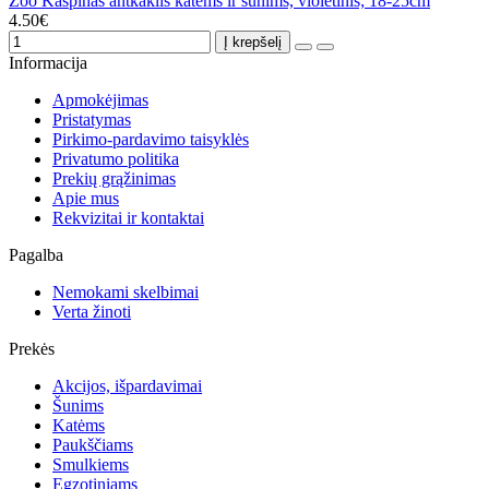
Zoo Kaspinas antkaklis katėms ir šunims, violetinis; 18-25cm
4.50€
Į krepšelį
Informacija
Apmokėjimas
Pristatymas
Pirkimo-pardavimo taisyklės
Privatumo politika
Prekių grąžinimas
Apie mus
Rekvizitai ir kontaktai
Pagalba
Nemokami skelbimai
Verta žinoti
Prekės
Akcijos, išpardavimai
Šunims
Katėms
Paukščiams
Smulkiems
Egzotiniams