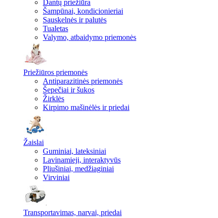
Dantų priežiūra
Šampūnai, kondicionieriai
Sauskelnės ir palutės
Tualetas
Valymo, atbaidymo priemonės
Priežiūros priemonės
Antiparazitinės priemonės
Šepečiai ir šukos
Žirklės
Kirpimo mašinėlės ir priedai
Žaislai
Guminiai, lateksiniai
Lavinamieji, interaktyvūs
Pliušiniai, medžiaginiai
Virviniai
Transportavimas, narvai, priedai