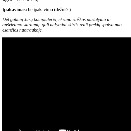
Įpakavimas:
be įpakavimo (dėžutės)
Dėl galimų Jūsų kompiuterio, ekrano raiškos nustatymų ar
apšvietimo skirtumų, gali nežymiai skirtis reali prekių spalva nuo
esančios nuotraukoje.