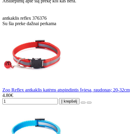
Atsiliepimų apie šią prekę kol kas nėra.
antkaklis
reflex
376376
Su šia preke dažnai perkama
Zoo Reflex antkaklis katėms atspindintis šviesą, raudonas; 20-32cm
4.80€
Į krepšelį