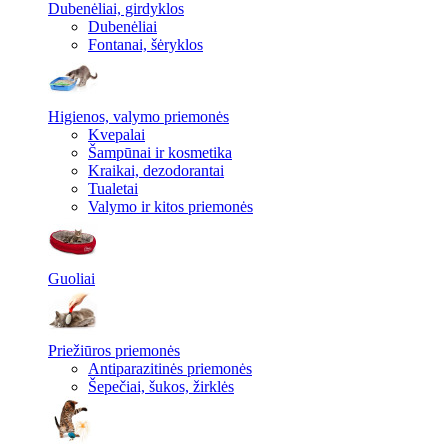
Dubenėliai, girdyklos
Dubenėliai
Fontanai, šėryklos
Higienos, valymo priemonės
Kvepalai
Šampūnai ir kosmetika
Kraikai, dezodorantai
Tualetai
Valymo ir kitos priemonės
Guoliai
Priežiūros priemonės
Antiparazitinės priemonės
Šepečiai, šukos, žirklės