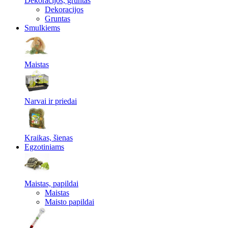
Dekoracijos, gruntas
Dekoracijos
Gruntas
Smulkiems
Maistas
Narvai ir priedai
Kraikas, šienas
Egzotiniams
Maistas, papildai
Maistas
Maisto papildai