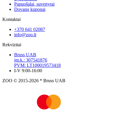
Papuošalai, suvenyrai
Dovanų kuponai
Kontaktai
+370 641 02087
info@zoo.lt
Rekvizitai
Bruss UAB
įm.k.: 307541876
PVM: LT100019573418
I-V 9:00-16:00
ZOO © 2015-2026 * Bruss UAB