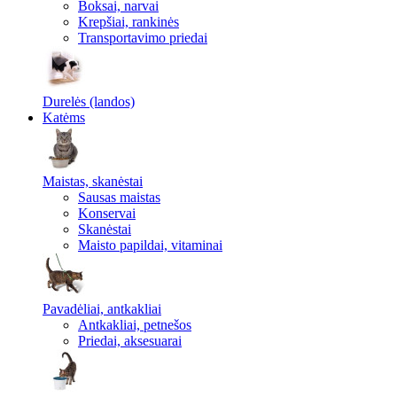
Boksai, narvai
Krepšiai, rankinės
Transportavimo priedai
Durelės (landos)
Katėms
Maistas, skanėstai
Sausas maistas
Konservai
Skanėstai
Maisto papildai, vitaminai
Pavadėliai, antkakliai
Antkakliai, petnešos
Priedai, aksesuarai