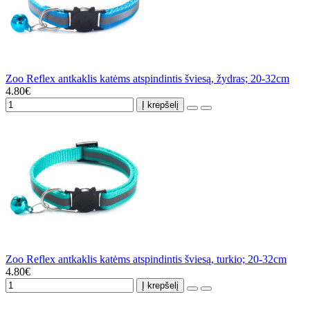
Zoo Reflex antkaklis katėms atspindintis šviesą, žydras; 20-32cm
4.80€
Į krepšelį
Zoo Reflex antkaklis katėms atspindintis šviesą, turkio; 20-32cm
4.80€
Į krepšelį