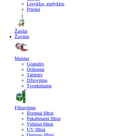
Lesyklos, girdyklos
Priedai
Žaislai
Žuvims
Maistas
Granulės
Dribsniai
Tabletės
Džiovintas
Tvenkiniams
Filtravimas
Išoriniai filtrai
Pakabinami filtrai
Vidiniai filtrai
UV filtrai
Osmoso filtrai