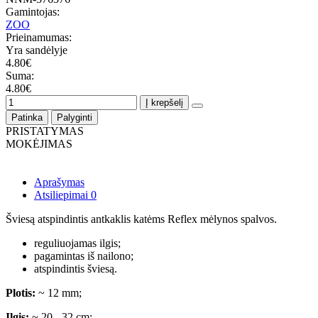
Gamintojas:
ZOO
Prieinamumas:
Yra sandėlyje
4.80€
Suma:
4.80€
Į krepšelį
Patinka
Palyginti
PRISTATYMAS
MOKĖJIMAS
Aprašymas
Atsiliepimai
0
Šviesą atspindintis antkaklis katėms Reflex mėlynos spalvos.
reguliuojamas ilgis;
pagamintas iš nailono;
atspindintis šviesą.
Plotis:
~ 12 mm;
Ilgis:
~ 20 - 32 cm;