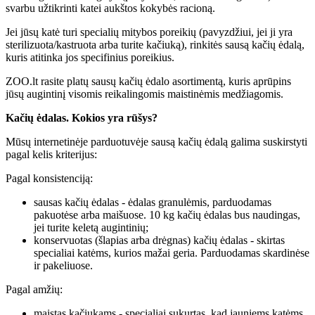
svarbu užtikrinti katei aukštos kokybės racioną.
Jei jūsų katė turi specialių mitybos poreikių (pavyzdžiui, jei ji yra
sterilizuota/kastruota arba turite kačiuką), rinkitės sausą kačių ėdalą,
kuris atitinka jos specifinius poreikius.
ZOO.lt rasite platų sausų kačių ėdalo asortimentą, kuris aprūpins
jūsų augintinį visomis reikalingomis maistinėmis medžiagomis.
Kačių ėdalas. Kokios yra rūšys?
Mūsų internetinėje parduotuvėje sausą kačių ėdalą galima suskirstyti
pagal kelis kriterijus:
Pagal konsistenciją:
sausas kačių ėdalas - ėdalas granulėmis, parduodamas
pakuotėse arba maišuose. 10 kg kačių ėdalas bus naudingas,
jei turite keletą augintinių;
konservuotas (šlapias arba drėgnas) kačių ėdalas - skirtas
specialiai katėms, kurios mažai geria. Parduodamas skardinėse
ir pakeliuose.
Pagal amžių:
maistas kačiukams - specialiai sukurtas, kad jauniems katėms