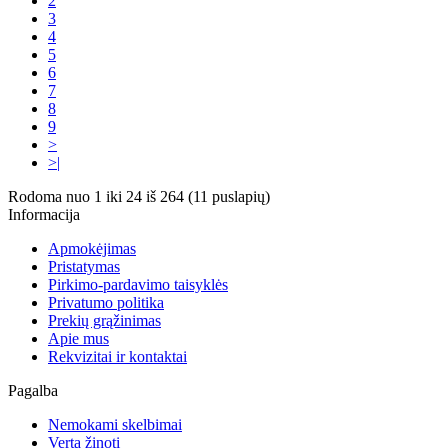
2
3
4
5
6
7
8
9
>
>|
Rodoma nuo 1 iki 24 iš 264 (11 puslapių)
Informacija
Apmokėjimas
Pristatymas
Pirkimo-pardavimo taisyklės
Privatumo politika
Prekių grąžinimas
Apie mus
Rekvizitai ir kontaktai
Pagalba
Nemokami skelbimai
Verta žinoti