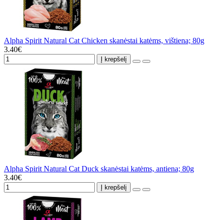
Alpha Spirit Natural Cat Chicken skanėstai katėms, vištiena; 80g
3.40€
Į krepšelį
Alpha Spirit Natural Cat Duck skanėstai katėms, antiena; 80g
3.40€
Į krepšelį