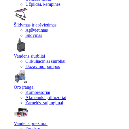
Užpildai, kempinės
Šildymas ir apšvietimas
Apšvietimas
Šildymas
Vandens siurbliai
Cirkuliaciniai siurbliai
Dozavimo pompos
Oro įranga
Kompresoriai
Akmenukai, difuzoriai
Žarnelės, sujungimai
Vandens priežiūrai
Druskos