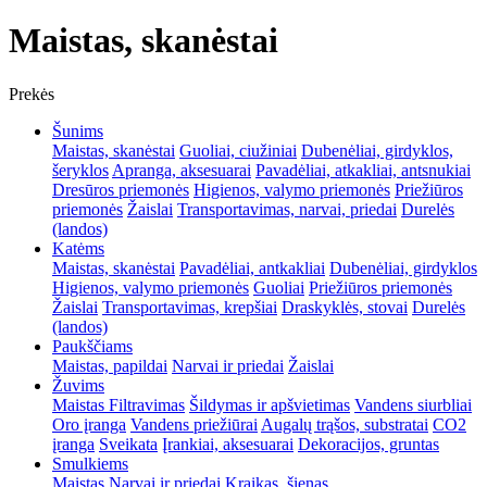
Maistas, skanėstai
Prekės
Šunims
Maistas, skanėstai
Guoliai, ciužiniai
Dubenėliai, girdyklos,
šeryklos
Apranga, aksesuarai
Pavadėliai, atkakliai, antsnukiai
Dresūros priemonės
Higienos, valymo priemonės
Priežiūros
priemonės
Žaislai
Transportavimas, narvai, priedai
Durelės
(landos)
Katėms
Maistas, skanėstai
Pavadėliai, antkakliai
Dubenėliai, girdyklos
Higienos, valymo priemonės
Guoliai
Priežiūros priemonės
Žaislai
Transportavimas, krepšiai
Draskyklės, stovai
Durelės
(landos)
Paukščiams
Maistas, papildai
Narvai ir priedai
Žaislai
Žuvims
Maistas
Filtravimas
Šildymas ir apšvietimas
Vandens siurbliai
Oro įranga
Vandens priežiūrai
Augalų trąšos, substratai
CO2
įranga
Sveikata
Įrankiai, aksesuarai
Dekoracijos, gruntas
Smulkiems
Maistas
Narvai ir priedai
Kraikas, šienas