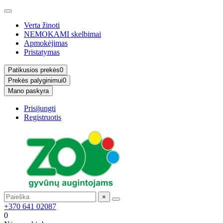
Verta žinoti
NEMOKAMI skelbimai
Apmokėjimas
Pristatymas
Patikusios prekės
0
Prekės palyginimui
0
Mano paskyra
Prisijungti
Registruotis
×
+370 641 02087
0