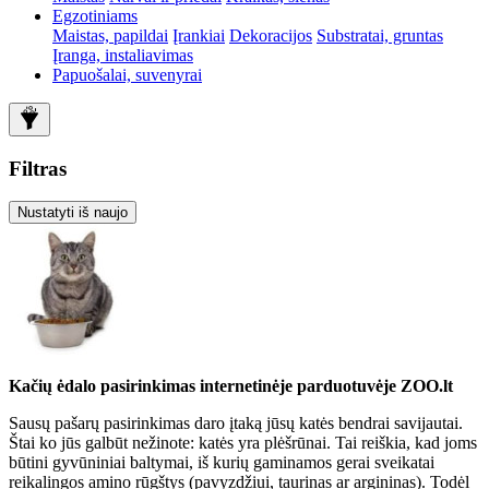
Egzotiniams
Maistas, papildai
Įrankiai
Dekoracijos
Substratai, gruntas
Įranga, instaliavimas
Papuošalai, suvenyrai
Filtras
Nustatyti iš naujo
Kačių ėdalo pasirinkimas internetinėje parduotuvėje ZOO.lt
Sausų pašarų pasirinkimas daro įtaką jūsų katės bendrai savijautai.
Štai ko jūs galbūt nežinote: katės yra plėšrūnai. Tai reiškia, kad joms
būtini gyvūniniai baltymai, iš kurių gaminamos gerai sveikatai
reikalingos amino rūgštys (pavyzdžiui, taurinas ar argininas). Todėl