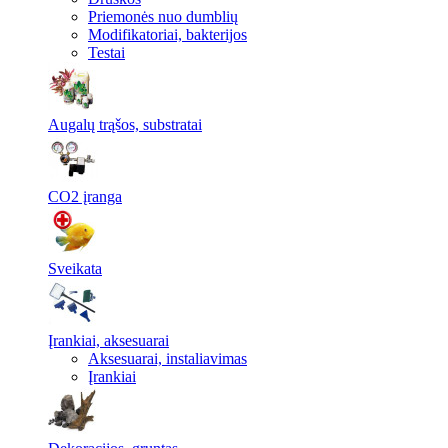
Priemonės nuo dumblių
Modifikatoriai, bakterijos
Testai
Augalų trąšos, substratai
CO2 įranga
Sveikata
Įrankiai, aksesuarai
Aksesuarai, instaliavimas
Įrankiai