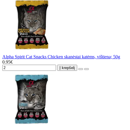
Alpha Spirit Cat Snacks Chicken skanėstai katėms, vištiena; 50g
0.95€
Į krepšelį