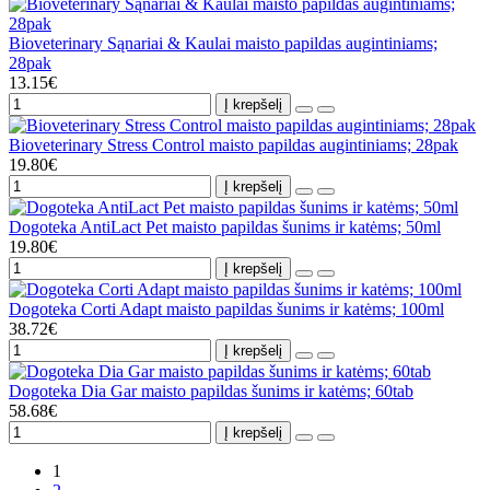
Bioveterinary Sąnariai & Kaulai maisto papildas augintiniams;
28pak
13.15€
Į krepšelį
Bioveterinary Stress Control maisto papildas augintiniams; 28pak
19.80€
Į krepšelį
Dogoteka AntiLact Pet maisto papildas šunims ir katėms; 50ml
19.80€
Į krepšelį
Dogoteka Corti Adapt maisto papildas šunims ir katėms; 100ml
38.72€
Į krepšelį
Dogoteka Dia Gar maisto papildas šunims ir katėms; 60tab
58.68€
Į krepšelį
1