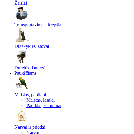
Žaislai
Transportavimas, krepšiai
Draskyklės, stovai
Durelės (landos)
Paukščiams
Maistas, papildai
Maistas, lesalai
Papildai, vitaminai
Narvai ir priedai
Narvai