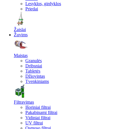
Lesyklos, girdyklos
Priedai
Žaislai
Žuvims
Maistas
Granulės
Dribsniai
Tabletės
Džiovintas
Tvenkiniams
Filtravimas
Išoriniai filtrai
Pakabinami filtrai
Vidiniai filtrai
UV filtrai
Osmoso filtrai