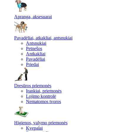
Apranga, aksesuarai
Pavadėliai, atkakliai, antsnukiai
Antsnukiai
Petnešos
Antkakliai
Pavadėliai
Priedai
Dresūros priemonės
Įrankiai, priemonės
Lojimo kontrolė
Nematomos tvoros
Higienos, valymo priemonės
Kvepalai