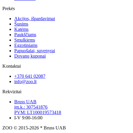
Prekės
Akcijos, išpardavimai
Šunims
Katėms
Paukščiams
Smulkiems
Egzotiniams
Papuošalai, suvenyrai
Dovanų kuponai
Kontaktai
+370 641 02087
info@zoo.lt
Rekvizitai
Bruss UAB
įm.k.: 307541876
PVM: LT100019573418
I-V 9:00-16:00
ZOO © 2015-2026 * Bruss UAB