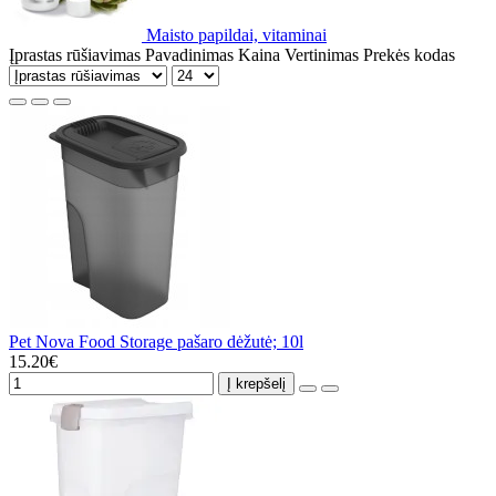
Maisto papildai, vitaminai
Įprastas rūšiavimas
Pavadinimas
Kaina
Vertinimas
Prekės kodas
Pet Nova Food Storage pašaro dėžutė; 10l
15.20€
Į krepšelį