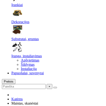
Įrankiai
Dekoracijos
Substratai, gruntas
Įranga, instaliavimas
Apšvietimas
Šildymas
Instaliacija
Papuošalai, suvenyrai
Prekės
×
Katėms
Maistas, skanėstai