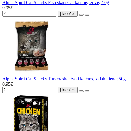
Alpha Spirit Cat Snacks Fish skanėstai katėms, žuvis; 50g
0.95€
Į krepšelį
Alpha Spirit Cat Snacks Turkey skanėstai katėms, kalakutiena; 50g
0.95€
Į krepšelį