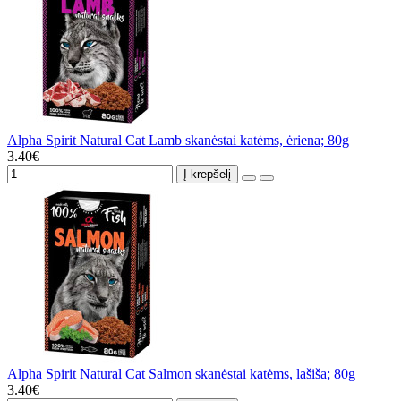
Alpha Spirit Natural Cat Lamb skanėstai katėms, ėriena; 80g
3.40€
Į krepšelį
Alpha Spirit Natural Cat Salmon skanėstai katėms, lašiša; 80g
3.40€