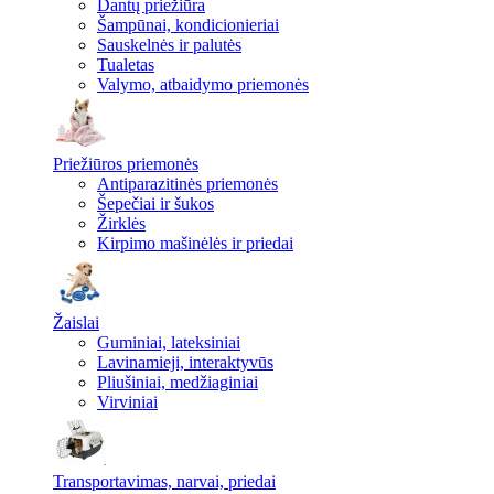
Dantų priežiūra
Šampūnai, kondicionieriai
Sauskelnės ir palutės
Tualetas
Valymo, atbaidymo priemonės
Priežiūros priemonės
Antiparazitinės priemonės
Šepečiai ir šukos
Žirklės
Kirpimo mašinėlės ir priedai
Žaislai
Guminiai, lateksiniai
Lavinamieji, interaktyvūs
Pliušiniai, medžiaginiai
Virviniai
Transportavimas, narvai, priedai