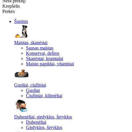
Nėra prekių!
Krepšelis
Prekės
Šunims
Maistas, skanėstai
Sausas maistas
Konservai, dešros
Skanėstai, kramtalai
Maisto papildai, vitaminai
Guoliai, ciužiniai
Guoliai
Čiužiniai, kilimėliai
Dubenėliai, girdyklos, šeryklos
Dubenėliai
Girdyklos, šeryklos