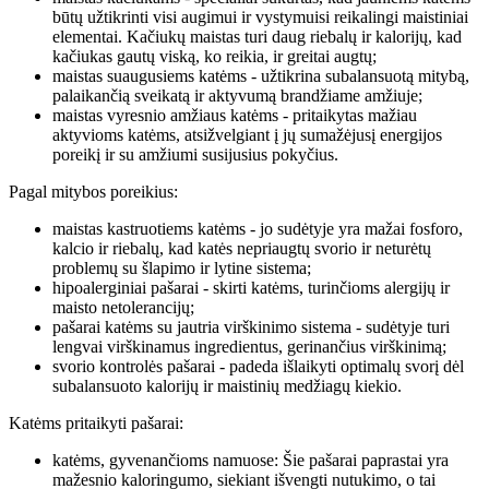
būtų užtikrinti visi augimui ir vystymuisi reikalingi maistiniai
elementai. Kačiukų maistas turi daug riebalų ir kalorijų, kad
kačiukas gautų viską, ko reikia, ir greitai augtų;
maistas suaugusiems katėms - užtikrina subalansuotą mitybą,
palaikančią sveikatą ir aktyvumą brandžiame amžiuje;
maistas vyresnio amžiaus katėms - pritaikytas mažiau
aktyvioms katėms, atsižvelgiant į jų sumažėjusį energijos
poreikį ir su amžiumi susijusius pokyčius.
Pagal mitybos poreikius:
maistas kastruotiems katėms - jo sudėtyje yra mažai fosforo,
kalcio ir riebalų, kad katės nepriaugtų svorio ir neturėtų
problemų su šlapimo ir lytine sistema;
hipoalerginiai pašarai - skirti katėms, turinčioms alergijų ir
maisto netolerancijų;
pašarai katėms su jautria virškinimo sistema - sudėtyje turi
lengvai virškinamus ingredientus, gerinančius virškinimą;
svorio kontrolės pašarai - padeda išlaikyti optimalų svorį dėl
subalansuoto kalorijų ir maistinių medžiagų kiekio.
Katėms pritaikyti pašarai:
katėms, gyvenančioms namuose: Šie pašarai paprastai yra
mažesnio kaloringumo, siekiant išvengti nutukimo, o tai