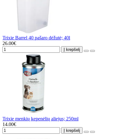
Trixie Barrel 40 pašaro dėžutė; 40l
26.00€
Į krepšelį
Trixie menkių kepenėlių aliejus; 250ml
14.00€
Į krepšelį