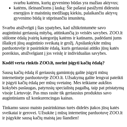
svarbu katėms, kurių gyvenimo būdas yra mažiau aktyvus;
katėms, išeinančioms į lauką: Šie pašarai pasižymi didesniu
energijos ir maistinių medžiagų kiekiu, palaikančiu aktyvų
gyvenimo būdą ir stiprinančiu imunitetą.
Svarbu atsižvelgti į šias ypatybes, kad užtikrintumėte savo
augintiniui geriausią mitybą, atitinkančią jo veislės savybes. ZOO.lt
siūlome ėdalą įvairių kategorijų katėms ir katinams, padėdami jums
išlaikyti jūsų augintinio sveikatą ir grožį. Apsilankykite mūsų
parduotuvėje ir pasirinkite ėdalą, kuris geriausiai atitiks jūsų katės
poreikius, atsižvelgiant į jos veislę ir individualias savybes.
Kodėl verta rinktis ZOO.lt, norint įsigyti kačių ėdalą?
Sausą kačių ėdalą iš geriausių gamintojų galite įsigyti mūsų
internetinėje parduotuvėje ZOO.lt. Užsakymą galite lengvai pateikti
ir įsigyti kačių ėdalą per mūsų svetainę. Mes teikiame aukštos
kokybės paslaugas, patyrusių specialistų pagalbą, taip pat pristatymą
visoje Lietuvoje. Pas mus rasite tik geriausius produktus savo
augintiniams už konkurencingas kainas.
Tinkamo sauso maisto pasirinkimas turės didelės įtakos jūsų katės
sveikatai ir gerovei. Užsukite į mūsų internetinę parduotuvę ZOO.lt
ir įsigykite sausą kačių maistą jau šiandien!