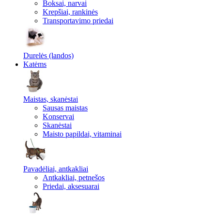
Boksai, narvai
Krepšiai, rankinės
Transportavimo priedai
Durelės (landos)
Katėms
Maistas, skanėstai
Sausas maistas
Konservai
Skanėstai
Maisto papildai, vitaminai
Pavadėliai, antkakliai
Antkakliai, petnešos
Priedai, aksesuarai