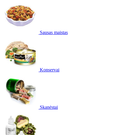
Sausas maistas
Konservai
Skanėstai