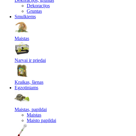
Dekoracijos, gruntas
Dekoracijos
Gruntas
Smulkiems
Maistas
Narvai ir priedai
Kraikas, šienas
Egzotiniams
Maistas, papildai
Maistas
Maisto papildai