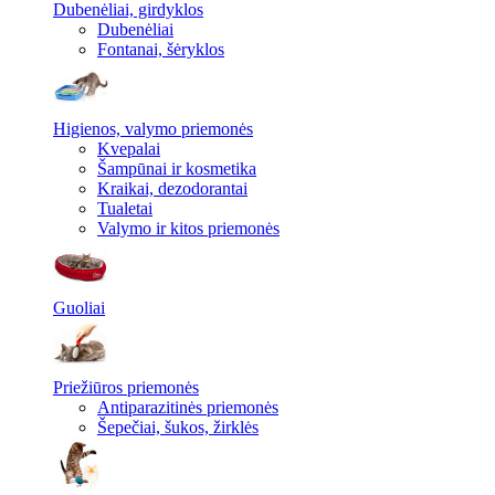
Dubenėliai, girdyklos
Dubenėliai
Fontanai, šėryklos
Higienos, valymo priemonės
Kvepalai
Šampūnai ir kosmetika
Kraikai, dezodorantai
Tualetai
Valymo ir kitos priemonės
Guoliai
Priežiūros priemonės
Antiparazitinės priemonės
Šepečiai, šukos, žirklės