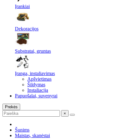
Įrankiai
Dekoracijos
Substratai, gruntas
Įranga, instaliavimas
Apšvietimas
Šildymas
Instaliacija
Papuošalai, suvenyrai
Prekės
×
Šunims
Maistas, skanėstai