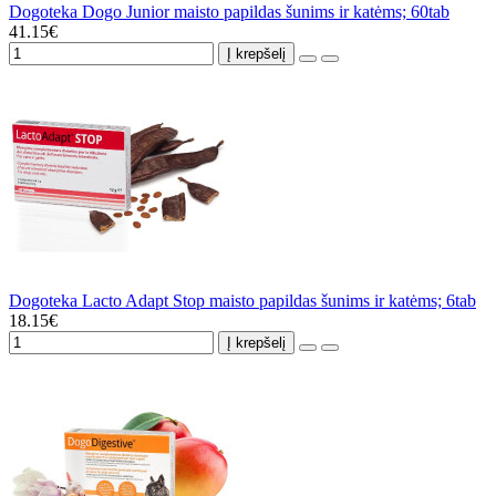
Dogoteka Dogo Junior maisto papildas šunims ir katėms; 60tab
41.15€
Į krepšelį
Dogoteka Lacto Adapt Stop maisto papildas šunims ir katėms; 6tab
18.15€
Į krepšelį