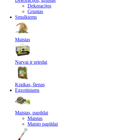
Dekoracijos, gruntas
Dekoracijos
Gruntas
Smulkiems
Maistas
Narvai ir priedai
Kraikas, šienas
Egzotiniams
Maistas, papildai
Maistas
Maisto papildai