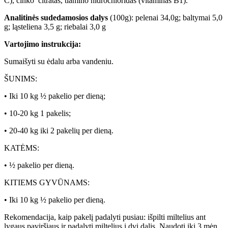
C), cinko citratas, tiamino hidrochloridas (vitaminas B1).
Analitinės sudedamosios dalys
(100g): pelenai 34,0g; baltymai 5,0
g; ląsteliena 3,5 g; riebalai 3,0 g
Vartojimo instrukcija:
Sumaišyti su ėdalu arba vandeniu.
ŠUNIMS:
• Iki 10 kg ½ pakelio per dieną;
• 10-20 kg 1 pakelis;
• 20-40 kg iki 2 pakelių per dieną.
KATĖMS:
• ½ pakelio per dieną.
KITIEMS GYVŪNAMS:
• Iki 10 kg ½ pakelio per dieną.
Rekomendacija, kaip pakelį padalyti pusiau: išpilti miltelius ant
lygaus paviršiaus ir padalyti miltelius į dvi dalis. Naudoti iki 3 mėn.