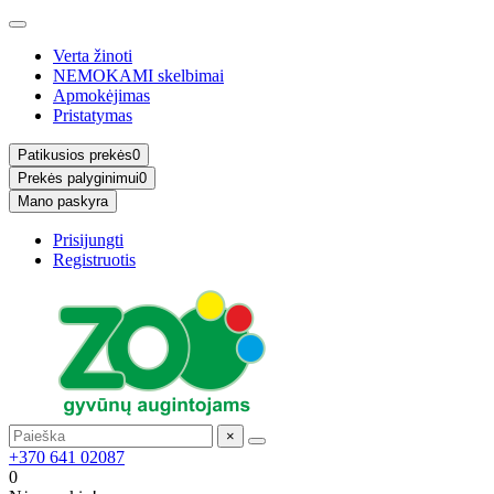
Verta žinoti
NEMOKAMI skelbimai
Apmokėjimas
Pristatymas
Patikusios prekės
0
Prekės palyginimui
0
Mano paskyra
Prisijungti
Registruotis
×
+370 641 02087
0