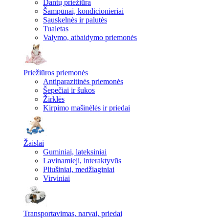
Dantų priežiūra
Šampūnai, kondicionieriai
Sauskelnės ir palutės
Tualetas
Valymo, atbaidymo priemonės
Priežiūros priemonės
Antiparazitinės priemonės
Šepečiai ir šukos
Žirklės
Kirpimo mašinėlės ir priedai
Žaislai
Guminiai, lateksiniai
Lavinamieji, interaktyvūs
Pliušiniai, medžiaginiai
Virviniai
Transportavimas, narvai, priedai