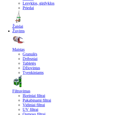
Lesyklos, girdyklos
Priedai
Žaislai
Žuvims
Maistas
Granulės
Dribsniai
Tabletės
Džiovintas
Tvenkiniams
Filtravimas
Išoriniai filtrai
Pakabinami filtrai
Vidiniai filtrai
UV filtrai
Osmoso filtrai