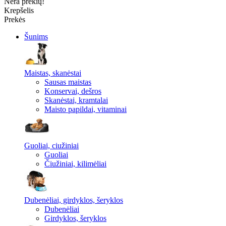
Nėra prekių!
Krepšelis
Prekės
Šunims
Maistas, skanėstai
Sausas maistas
Konservai, dešros
Skanėstai, kramtalai
Maisto papildai, vitaminai
Guoliai, ciužiniai
Guoliai
Čiužiniai, kilimėliai
Dubenėliai, girdyklos, šeryklos
Dubenėliai
Girdyklos, šeryklos