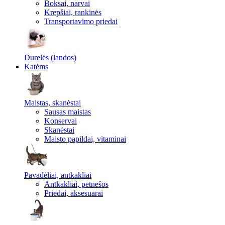
Boksai, narvai
Krepšiai, rankinės
Transportavimo priedai
Durelės (landos)
Katėms
Maistas, skanėstai
Sausas maistas
Konservai
Skanėstai
Maisto papildai, vitaminai
Pavadėliai, antkakliai
Antkakliai, petnešos
Priedai, aksesuarai