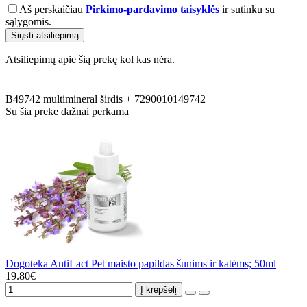
Aš perskaičiau
Pirkimo-pardavimo taisyklės
ir sutinku su
sąlygomis.
Siųsti atsiliepimą
Atsiliepimų apie šią prekę kol kas nėra.
B49742
multimineral
širdis
+
7290010149742
Su šia preke dažnai perkama
Dogoteka AntiLact Pet maisto papildas šunims ir katėms; 50ml
19.80€
Į krepšelį