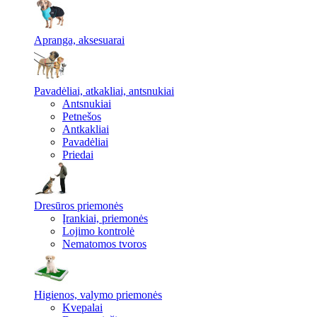
Apranga, aksesuarai
Pavadėliai, atkakliai, antsnukiai
Antsnukiai
Petnešos
Antkakliai
Pavadėliai
Priedai
Dresūros priemonės
Įrankiai, priemonės
Lojimo kontrolė
Nematomos tvoros
Higienos, valymo priemonės
Kvepalai