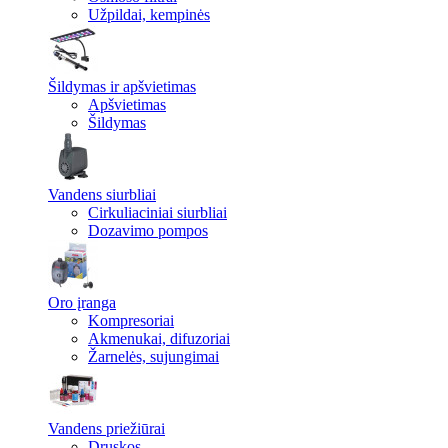
Užpildai, kempinės
Šildymas ir apšvietimas
Apšvietimas
Šildymas
Vandens siurbliai
Cirkuliaciniai siurbliai
Dozavimo pompos
Oro įranga
Kompresoriai
Akmenukai, difuzoriai
Žarnelės, sujungimai
Vandens priežiūrai
Druskos