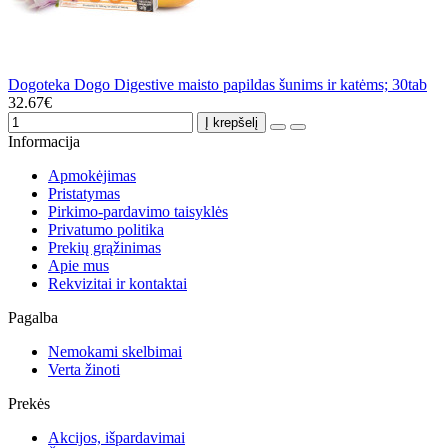
Dogoteka Dogo Digestive maisto papildas šunims ir katėms; 30tab
32.67€
Į krepšelį
Informacija
Apmokėjimas
Pristatymas
Pirkimo-pardavimo taisyklės
Privatumo politika
Prekių grąžinimas
Apie mus
Rekvizitai ir kontaktai
Pagalba
Nemokami skelbimai
Verta žinoti
Prekės
Akcijos, išpardavimai