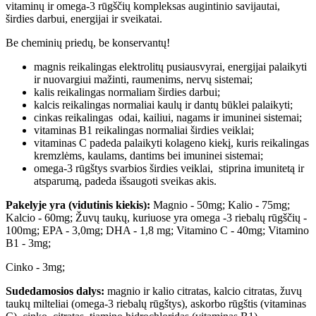
vitaminų ir omega-3 rūgščių kompleksas augintinio savijautai,
širdies darbui, energijai ir sveikatai.
Be cheminių priedų, be konservantų!
magnis reikalingas elektrolitų pusiausvyrai, energijai palaikyti
ir nuovargiui mažinti, raumenims, nervų sistemai;
kalis reikalingas normaliam širdies darbui;
kalcis reikalingas normaliai kaulų ir dantų būklei palaikyti;
cinkas reikalingas odai, kailiui, nagams ir imuninei sistemai;
vitaminas B1 reikalingas normaliai širdies veiklai;
vitaminas C padeda palaikyti kolageno kiekį, kuris reikalingas
kremzlėms, kaulams, dantims bei imuninei sistemai;
omega-3 rūgštys svarbios širdies veiklai, stiprina imunitetą ir
atsparumą, padeda išsaugoti sveikas akis.
Pakelyje yra (vidutinis kiekis):
Magnio - 50mg; Kalio - 75mg;
Kalcio - 60mg; Žuvų taukų, kuriuose yra omega -3 riebalų rūgščių -
100mg; EPA - 3,0mg; DHA - 1,8 mg; Vitamino C - 40mg; Vitamino
B1 - 3mg;
Cinko - 3mg;
Sudedamosios dalys:
magnio ir kalio citratas, kalcio citratas, žuvų
taukų milteliai (omega-3 riebalų rūgštys), askorbo rūgštis (vitaminas