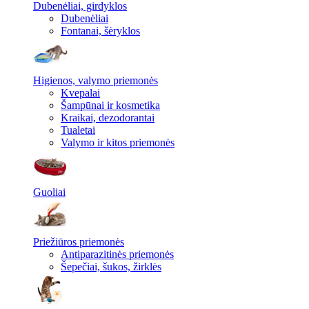
Dubenėliai, girdyklos
Dubenėliai
Fontanai, šėryklos
Higienos, valymo priemonės
Kvepalai
Šampūnai ir kosmetika
Kraikai, dezodorantai
Tualetai
Valymo ir kitos priemonės
Guoliai
Priežiūros priemonės
Antiparazitinės priemonės
Šepečiai, šukos, žirklės