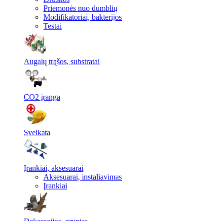
Priemonės nuo dumblių
Modifikatoriai, bakterijos
Testai
Augalų trąšos, substratai
CO2 įranga
Sveikata
Įrankiai, aksesuarai
Aksesuarai, instaliavimas
Įrankiai