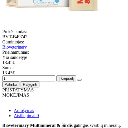
Prekės kodas:
BVT-B49742
Gamintojas:
Bioveterinary
Prieinamumas:
Yra sandėlyje
13.45€
Suma:
13.45€
Į krepšelį
Patinka
Palyginti
PRISTATYMAS
MOKĖJIMAS
Aprašymas
Atsiliepimai
0
Bioveterinary Multimineral & Širdis
galingas svarbių mineralų,