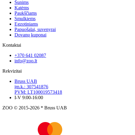
Šunims
Katėms
Paukščiams
Smulkiems
Egzotiniams
Papuošalai, suvenyrai
Dovanų kuponai
Kontaktai
+370 641 02087
info@zoo.lt
Rekvizitai
Bruss UAB
įm.k.: 307541876
PVM: LT100019573418
I-V 9:00-16:00
ZOO © 2015-2026 * Bruss UAB