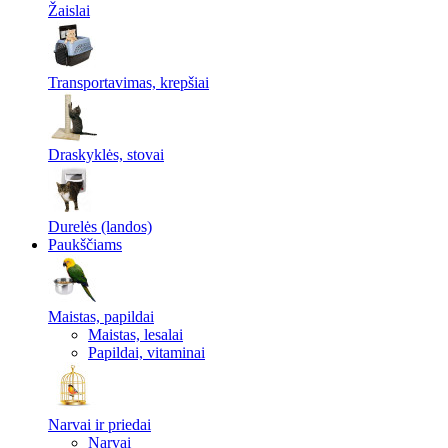
Žaislai
Transportavimas, krepšiai
Draskyklės, stovai
Durelės (landos)
Paukščiams
Maistas, papildai
Maistas, lesalai
Papildai, vitaminai
Narvai ir priedai
Narvai