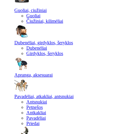
Guoliai, ciužiniai
Guoliai
Čiužiniai, kilimėliai
Dubenėliai, girdyklos, šeryklos
Dubenėliai
Girdyklos, šeryklos
Apranga, aksesuarai
Pavadėliai, atkakliai, antsnukiai
Antsnukiai
Petnešos
Antkakliai
Pavadėliai
Priedai