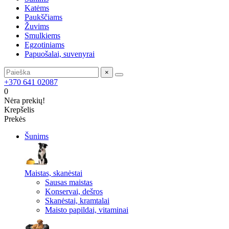
Katėms
Paukščiams
Žuvims
Smulkiems
Egzotiniams
Papuošalai, suvenyrai
×
+370 641 02087
0
Nėra prekių!
Krepšelis
Prekės
Šunims
Maistas, skanėstai
Sausas maistas
Konservai, dešros
Skanėstai, kramtalai
Maisto papildai, vitaminai