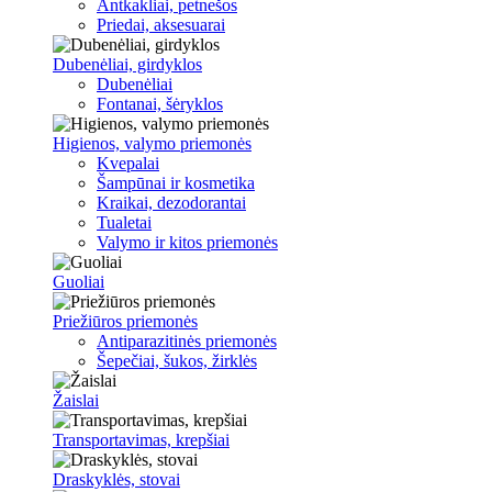
Antkakliai, petnešos
Priedai, aksesuarai
Dubenėliai, girdyklos
Dubenėliai
Fontanai, šėryklos
Higienos, valymo priemonės
Kvepalai
Šampūnai ir kosmetika
Kraikai, dezodorantai
Tualetai
Valymo ir kitos priemonės
Guoliai
Priežiūros priemonės
Antiparazitinės priemonės
Šepečiai, šukos, žirklės
Žaislai
Transportavimas, krepšiai
Draskyklės, stovai