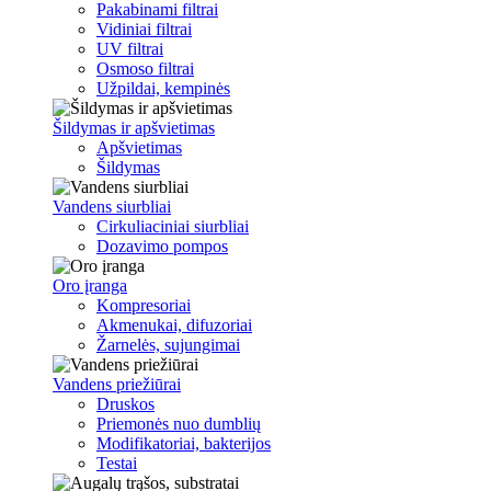
Pakabinami filtrai
Vidiniai filtrai
UV filtrai
Osmoso filtrai
Užpildai, kempinės
Šildymas ir apšvietimas
Apšvietimas
Šildymas
Vandens siurbliai
Cirkuliaciniai siurbliai
Dozavimo pompos
Oro įranga
Kompresoriai
Akmenukai, difuzoriai
Žarnelės, sujungimai
Vandens priežiūrai
Druskos
Priemonės nuo dumblių
Modifikatoriai, bakterijos
Testai