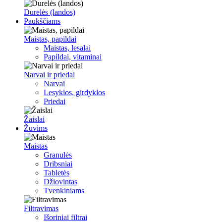
Durelės (landos)
Paukščiams
Maistas, papildai
Maistas, lesalai
Papildai, vitaminai
Narvai ir priedai
Narvai
Lesyklos, girdyklos
Priedai
Žaislai
Žuvims
Maistas
Granulės
Dribsniai
Tabletės
Džiovintas
Tvenkiniams
Filtravimas
Išoriniai filtrai