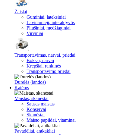
Žaislai
Guminiai, lateksiniai
Lavinamieji, interaktyvūs
Pliušiniai, medžiaginiai
Virviniai
Transportavimas, narvai, priedai
Boksai, narvai
Krepšiai, rankinės
Transportavimo priedai
Durelės (landos)
Katėms
Maistas, skanėstai
Sausas maistas
Konservai
Skanėstai
Maisto papildai, vitaminai
Pavadėliai, antkakliai