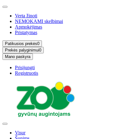
Verta žinoti
NEMOKAMI skelbimai
Apmokėjimas
Pristatymas
Patikusios prekės
0
Prekės palyginimui
0
Mano paskyra
Prisijungti
Registruotis
Visur
Šunims