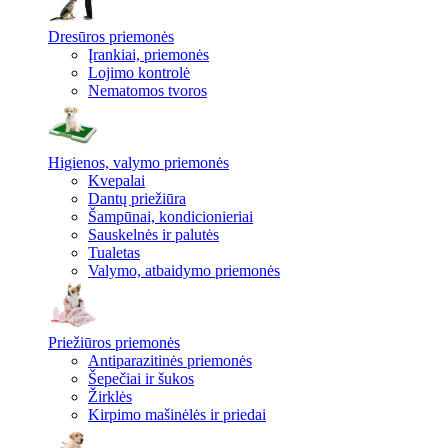
Dresūros priemonės
Įrankiai, priemonės
Lojimo kontrolė
Nematomos tvoros
Higienos, valymo priemonės
Kvepalai
Dantų priežiūra
Šampūnai, kondicionieriai
Sauskelnės ir palutės
Tualetas
Valymo, atbaidymo priemonės
Priežiūros priemonės
Antiparazitinės priemonės
Šepečiai ir šukos
Žirklės
Kirpimo mašinėlės ir priedai