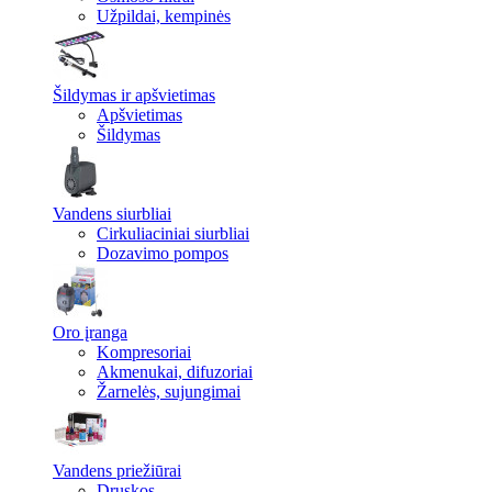
Užpildai, kempinės
Šildymas ir apšvietimas
Apšvietimas
Šildymas
Vandens siurbliai
Cirkuliaciniai siurbliai
Dozavimo pompos
Oro įranga
Kompresoriai
Akmenukai, difuzoriai
Žarnelės, sujungimai
Vandens priežiūrai
Druskos