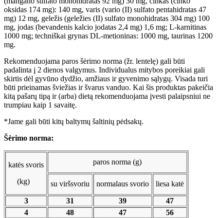
(mangano sulfato monohidratas 92 mg) 30 mg, cinkas (cinko
oksidas 174 mg): 140 mg, varis (vario (II) sulfato pentahidratas 47
mg) 12 mg, geležis (geležies (II) sulfato monohidratas 304 mg) 100
mg, jodas (bevandenis kalcio jodatas 2,4 mg) 1,6 mg; L-karnitinas
1000 mg; techniškai grynas DL-metioninas: 1000 mg, taurinas 1200
mg.
Rekomenduojama paros šėrimo norma (žr. lentelę) gali būti
padalinta į 2 dienos valgymus. Individualus mitybos poreikiai gali
skirtis dėl gyvūno dydžio, amžiaus ir gyvenimo sąlygų. Visada turi
būti prieinamas šviežias ir švarus vanduo. Kai šis produktas pakeičia
kitą pašarų tipą ir (arba) dietą rekomenduojama įvesti palaipsniui ne
trumpiau kaip 1 savaitę.
*Jame gali būti kitų baltymų šaltinių pėdsakų.
Šėrimo norma:
paros norma (g)
katės svoris
(kg)
su viršsvoriu
normalaus svorio
liesa katė
3
31
39
47
4
48
47
56