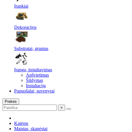
Įrankiai
Dekoracijos
Substratai, gruntas
Įranga, instaliavimas
Apšvietimas
Šildymas
Instaliacija
Papuošalai, suvenyrai
Prekės
×
Katėms
Maistas, skanėstai