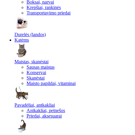
Boksai, narvai
Krepšiai, rankinės
Transportavimo priedai
Durelės (landos)
Katėms
Maistas, skanėstai
Sausas maistas
Konservai
Skanėstai
Maisto papildai, vitaminai
Pavadėliai, antkakliai
Antkakliai, petnešos
Priedai, aksesuarai