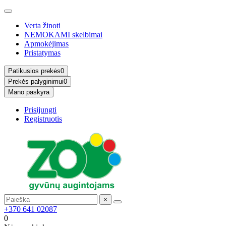
Verta žinoti
NEMOKAMI skelbimai
Apmokėjimas
Pristatymas
Patikusios prekės
0
Prekės palyginimui
0
Mano paskyra
Prisijungti
Registruotis
×
+370 641 02087
0