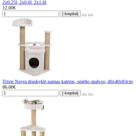
2x0.25l, 2x0.6l, 2x1.6l
12.00€
Į krepšelį
Trixie Nayra draskyklė-namas katėms, smėlio spalvos; 40x40x83cm
86.00€
Į krepšelį