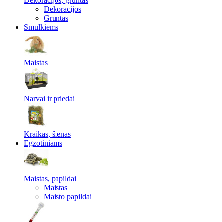
Dekoracijos, gruntas
Dekoracijos
Gruntas
Smulkiems
Maistas
Narvai ir priedai
Kraikas, šienas
Egzotiniams
Maistas, papildai
Maistas
Maisto papildai