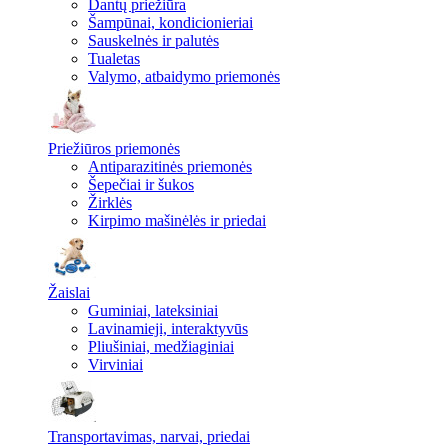
Dantų priežiūra
Šampūnai, kondicionieriai
Sauskelnės ir palutės
Tualetas
Valymo, atbaidymo priemonės
Priežiūros priemonės
Antiparazitinės priemonės
Šepečiai ir šukos
Žirklės
Kirpimo mašinėlės ir priedai
Žaislai
Guminiai, lateksiniai
Lavinamieji, interaktyvūs
Pliušiniai, medžiaginiai
Virviniai
Transportavimas, narvai, priedai