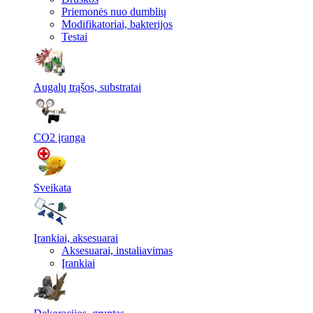
Priemonės nuo dumblių
Modifikatoriai, bakterijos
Testai
Augalų trąšos, substratai
CO2 įranga
Sveikata
Įrankiai, aksesuarai
Aksesuarai, instaliavimas
Įrankiai