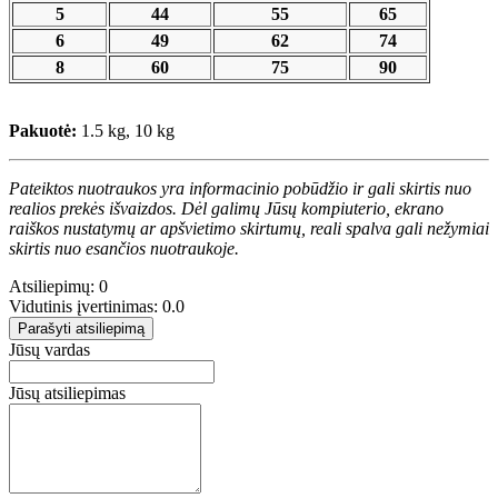
5
44
55
65
6
49
62
74
8
60
75
90
Pakuotė:
1.5 kg, 10 kg
Pateiktos nuotraukos yra informacinio pobūdžio ir gali skirtis nuo
realios prekės išvaizdos. Dėl galimų Jūsų kompiuterio, ekrano
raiškos nustatymų ar apšvietimo skirtumų, reali spalva gali nežymiai
skirtis nuo esančios nuotraukoje.
Atsiliepimų: 0
Vidutinis įvertinimas: 0.0
Parašyti atsiliepimą
Jūsų vardas
Jūsų atsiliepimas