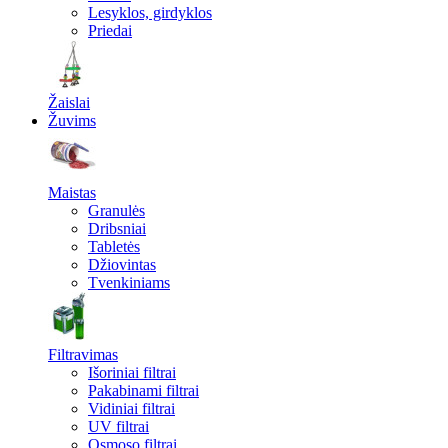
Lesyklos, girdyklos
Priedai
Žaislai
Žuvims
Maistas
Granulės
Dribsniai
Tabletės
Džiovintas
Tvenkiniams
Filtravimas
Išoriniai filtrai
Pakabinami filtrai
Vidiniai filtrai
UV filtrai
Osmoso filtrai