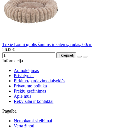
Trixie Lonni guolis šunims ir katėms, rudas; 60cm
26.00€
Į krepšelį
Informacija
Apmokėjimas
Pristatymas
Pirkimo-pardavimo taisyklės
Privatumo politika
Prekių grąžinimas
Apie mus
Rekvizitai ir kontaktai
Pagalba
Nemokami skelbimai
Verta žinoti