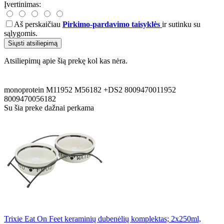
Įvertinimas:
Aš perskaičiau
Pirkimo-pardavimo taisyklės
ir sutinku su
sąlygomis.
Siųsti atsiliepimą
Atsiliepimų apie šią prekę kol kas nėra.
monoprotein
M11952
M56182
+DS2
8009470011952
8009470056182
Su šia preke dažnai perkama
Trixie Eat On Feet keraminių dubenėlių komplektas; 2x250ml,