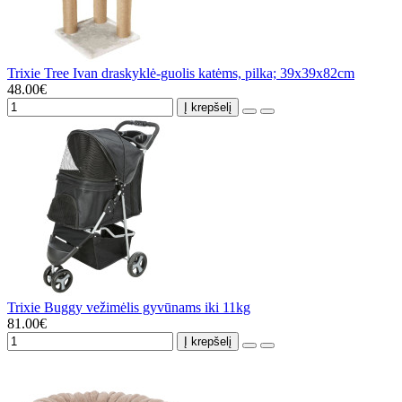
Trixie Tree Ivan draskyklė-guolis katėms, pilka; 39x39x82cm
48.00€
Į krepšelį
Trixie Buggy vežimėlis gyvūnams iki 11kg
81.00€
Į krepšelį