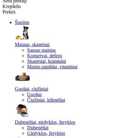
Nėra prekių!
Krepšelis
Prekės
Šunims
Maistas, skanėstai
Sausas maistas
Konservai, dešros
Skanėstai, kramtalai
Maisto papildai, vitaminai
Guoliai, ciužiniai
Guoliai
Čiužiniai, kilimėliai
Dubenėliai, girdyklos, šeryklos
Dubenėliai
Girdyklos, šeryklos