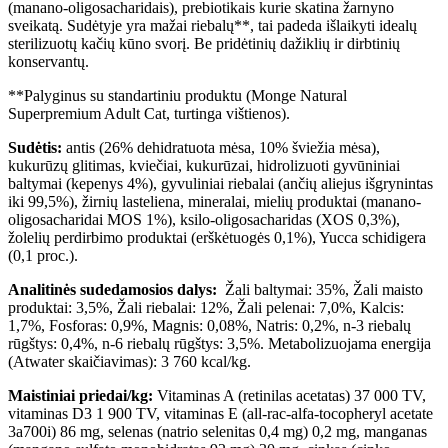
(manano-oligosacharidais), prebiotikais kurie skatina žarnyno
sveikatą. Sudėtyje yra mažai riebalų**, tai padeda išlaikyti idealų
sterilizuotų kačių kūno svorį. Be pridėtinių dažiklių ir dirbtinių
konservantų.
**Palyginus su standartiniu produktu (Monge Natural
Superpremium Adult Cat, turtinga vištienos).
Sudėtis:
antis (26% dehidratuota mėsa, 10% šviežia mėsa),
kukurūzų glitimas, kviečiai, kukurūzai, hidrolizuoti gyvūniniai
baltymai (kepenys 4%), gyvuliniai riebalai (ančių aliejus išgrynintas
iki 99,5%), žirnių lasteliena, mineralai, mielių produktai (manano-
oligosacharidai MOS 1%), ksilo-oligosacharidas (XOS 0,3%),
žolelių perdirbimo produktai (erškėtuogės 0,1%), Yucca schidigera
(0,1 proc.).
Analitinės sudedamosios dalys:
Žali baltymai: 35%, Žali maisto
produktai: 3,5%, Žali riebalai: 12%, Žali pelenai: 7,0%, Kalcis:
1,7%, Fosforas: 0,9%, Magnis: 0,08%, Natris: 0,2%, n-3 riebalų
rūgštys: 0,4%, n-6 riebalų rūgštys: 3,5%. Metabolizuojama energija
(Atwater skaičiavimas): 3 760 kcal/kg.
Maistiniai priedai/kg:
Vitaminas A (retinilas acetatas) 37 000 TV,
vitaminas D3 1 900 TV, vitaminas E (all-rac-alfa-tocopheryl acetate
3a700i) 86 mg, selenas (natrio selenitas 0,4 mg) 0,2 mg, manganas