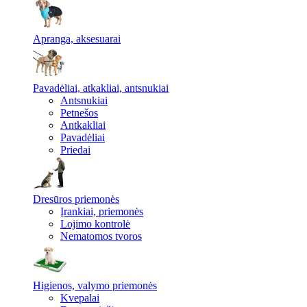
Apranga, aksesuarai
Pavadėliai, atkakliai, antsnukiai
Antsnukiai
Petnešos
Antkakliai
Pavadėliai
Priedai
Dresūros priemonės
Įrankiai, priemonės
Lojimo kontrolė
Nematomos tvoros
Higienos, valymo priemonės
Kvepalai