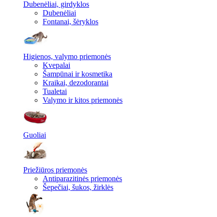
Dubenėliai, girdyklos
Dubenėliai
Fontanai, šėryklos
Higienos, valymo priemonės
Kvepalai
Šampūnai ir kosmetika
Kraikai, dezodorantai
Tualetai
Valymo ir kitos priemonės
Guoliai
Priežiūros priemonės
Antiparazitinės priemonės
Šepečiai, šukos, žirklės