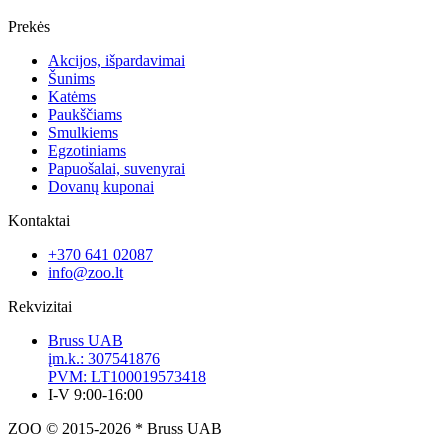
Prekės
Akcijos, išpardavimai
Šunims
Katėms
Paukščiams
Smulkiems
Egzotiniams
Papuošalai, suvenyrai
Dovanų kuponai
Kontaktai
+370 641 02087
info@zoo.lt
Rekvizitai
Bruss UAB
įm.k.: 307541876
PVM: LT100019573418
I-V 9:00-16:00
ZOO © 2015-2026 * Bruss UAB