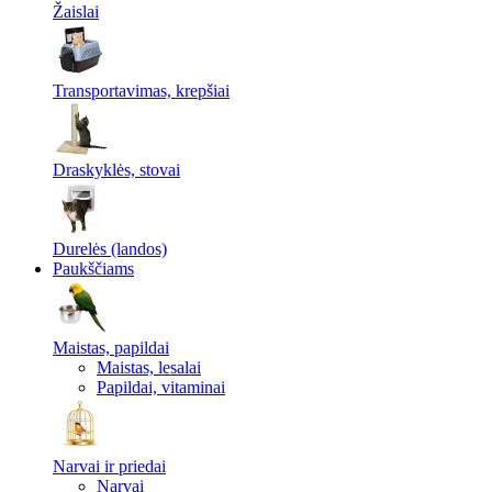
Žaislai
Transportavimas, krepšiai
Draskyklės, stovai
Durelės (landos)
Paukščiams
Maistas, papildai
Maistas, lesalai
Papildai, vitaminai
Narvai ir priedai
Narvai