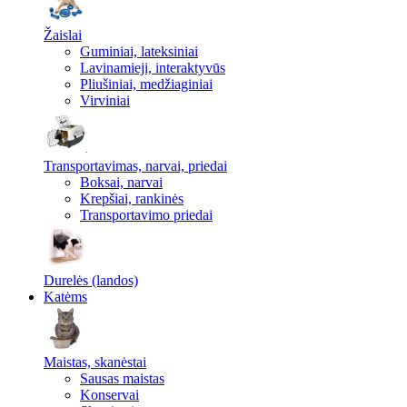
Žaislai
Guminiai, lateksiniai
Lavinamieji, interaktyvūs
Pliušiniai, medžiaginiai
Virviniai
Transportavimas, narvai, priedai
Boksai, narvai
Krepšiai, rankinės
Transportavimo priedai
Durelės (landos)
Katėms
Maistas, skanėstai
Sausas maistas
Konservai