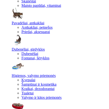
Skanėstai
Maisto papildai, vitaminai
Pavadėliai, antkakliai
Antkakliai, petnešos
Priedai, aksesuarai
Dubenėliai, girdyklos
Dubenėliai
Fontanai, šėryklos
Higienos, valymo priemonės
Kvepalai
Šampūnai ir kosmetika
Kraikai, dezodorantai
Tualetai
Valymo ir kitos priemonės