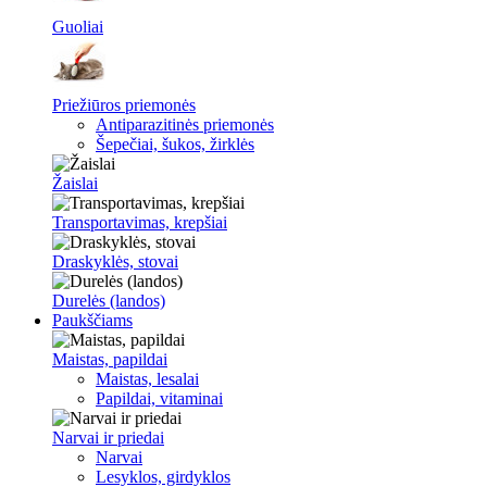
Guoliai
Priežiūros priemonės
Antiparazitinės priemonės
Šepečiai, šukos, žirklės
Žaislai
Transportavimas, krepšiai
Draskyklės, stovai
Durelės (landos)
Paukščiams
Maistas, papildai
Maistas, lesalai
Papildai, vitaminai
Narvai ir priedai
Narvai
Lesyklos, girdyklos