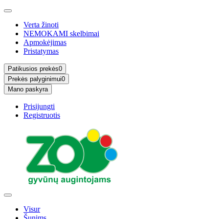
Verta žinoti
NEMOKAMI skelbimai
Apmokėjimas
Pristatymas
Patikusios prekės
0
Prekės palyginimui
0
Mano paskyra
Prisijungti
Registruotis
Visur
Šunims