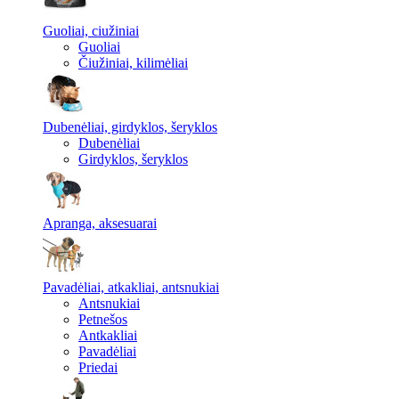
Guoliai, ciužiniai
Guoliai
Čiužiniai, kilimėliai
Dubenėliai, girdyklos, šeryklos
Dubenėliai
Girdyklos, šeryklos
Apranga, aksesuarai
Pavadėliai, atkakliai, antsnukiai
Antsnukiai
Petnešos
Antkakliai
Pavadėliai
Priedai