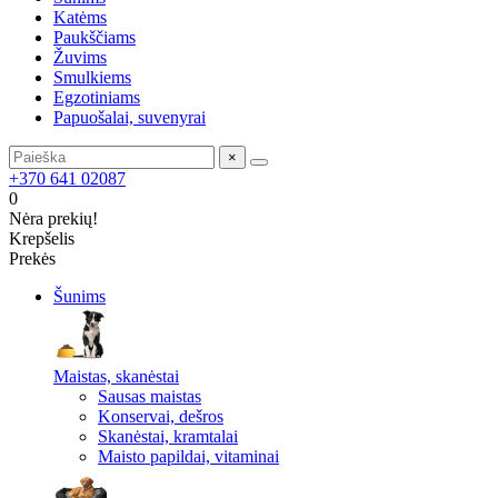
Katėms
Paukščiams
Žuvims
Smulkiems
Egzotiniams
Papuošalai, suvenyrai
×
+370 641 02087
0
Nėra prekių!
Krepšelis
Prekės
Šunims
Maistas, skanėstai
Sausas maistas
Konservai, dešros
Skanėstai, kramtalai
Maisto papildai, vitaminai