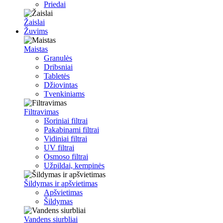
Priedai
Žaislai
Žuvims
Maistas
Granulės
Dribsniai
Tabletės
Džiovintas
Tvenkiniams
Filtravimas
Išoriniai filtrai
Pakabinami filtrai
Vidiniai filtrai
UV filtrai
Osmoso filtrai
Užpildai, kempinės
Šildymas ir apšvietimas
Apšvietimas
Šildymas
Vandens siurbliai