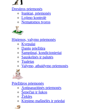
Dresūros priemonės
Įrankiai, priemonės
Lojimo kontrolė
Nematomos tvoros
Higienos, valymo priemonės
Kvepalai
Dantų priežiūra
Šampūnai, kondicionieriai
Sauskelnės ir palutės
Tualetas
Valymo, atbaidymo priemonės
Priežiūros priemonės
Antiparazitinės priemonės
Šepečiai ir šukos
Žirklės
Kirpimo mašinėlės ir priedai