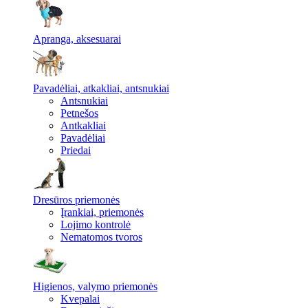
Apranga, aksesuarai
Pavadėliai, atkakliai, antsnukiai
Antsnukiai
Petnešos
Antkakliai
Pavadėliai
Priedai
Dresūros priemonės
Įrankiai, priemonės
Lojimo kontrolė
Nematomos tvoros
Higienos, valymo priemonės
Kvepalai