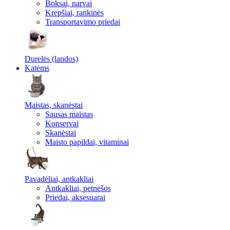
Boksai, narvai
Krepšiai, rankinės
Transportavimo priedai
Durelės (landos)
Katėms
Maistas, skanėstai
Sausas maistas
Konservai
Skanėstai
Maisto papildai, vitaminai
Pavadėliai, antkakliai
Antkakliai, petnešos
Priedai, aksesuarai