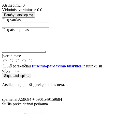
Atsiliepimų: 0
Vidutinis įvertinimas: 0.0
Parašyti atsiliepimą
Jūsų vardas
Jūsų atsiliepimas
Įvertinimas:
Aš perskaičiau
Pirkimo-pardavimo taisyklės
ir sutinku su
sąlygomis.
Siųsti atsiliepimą
Atsiliepimų apie šią prekę kol kas nėra.
sparneliai
A59684
+
5901549159684
Su šia preke dažnai perkama