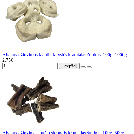
Abakus džiovintos kiaulių knyslės kramtalas šunims; 100g, 1000g
2.75€
Į krepšelį
Abakus džiovintas jaučio skrandis kramtalas šunims; 100g, 500g