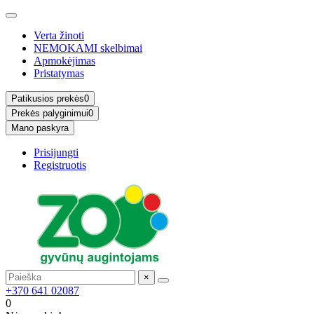
Verta žinoti
NEMOKAMI skelbimai
Apmokėjimas
Pristatymas
Patikusios prekės
0
Prekės palyginimui
0
Mano paskyra
Prisijungti
Registruotis
×
+370 641 02087
0