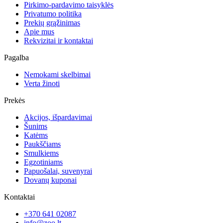
Pirkimo-pardavimo taisyklės
Privatumo politika
Prekių grąžinimas
Apie mus
Rekvizitai ir kontaktai
Pagalba
Nemokami skelbimai
Verta žinoti
Prekės
Akcijos, išpardavimai
Šunims
Katėms
Paukščiams
Smulkiems
Egzotiniams
Papuošalai, suvenyrai
Dovanų kuponai
Kontaktai
+370 641 02087
info@zoo.lt