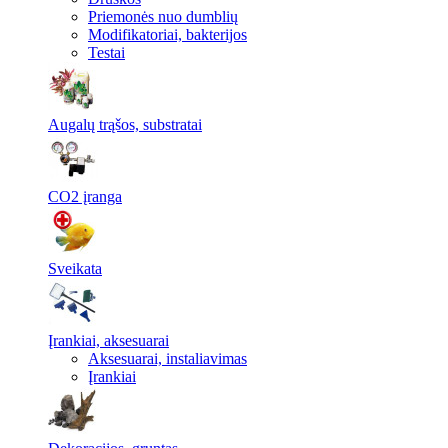
Priemonės nuo dumblių
Modifikatoriai, bakterijos
Testai
Augalų trąšos, substratai
CO2 įranga
Sveikata
Įrankiai, aksesuarai
Aksesuarai, instaliavimas
Įrankiai