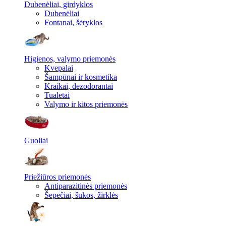
Dubenėliai, girdyklos
Dubenėliai
Fontanai, šėryklos
Higienos, valymo priemonės
Kvepalai
Šampūnai ir kosmetika
Kraikai, dezodorantai
Tualetai
Valymo ir kitos priemonės
Guoliai
Priežiūros priemonės
Antiparazitinės priemonės
Šepečiai, šukos, žirklės