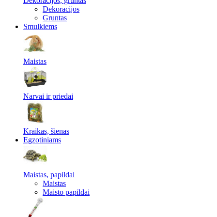
Dekoracijos, gruntas
Dekoracijos
Gruntas
Smulkiems
Maistas
Narvai ir priedai
Kraikas, šienas
Egzotiniams
Maistas, papildai
Maistas
Maisto papildai