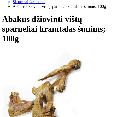
Skanėstai, kramtalai
Abakus džiovinti vištų sparneliai kramtalas šunims; 100g
Abakus džiovinti vištų
sparneliai kramtalas šunims;
100g