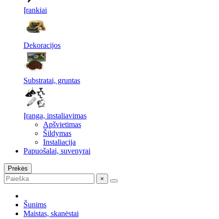
Įrankiai
Dekoracijos
Substratai, gruntas
Įranga, instaliavimas
Apšvietimas
Šildymas
Instaliacija
Papuošalai, suvenyrai
Prekės
×
Šunims
Maistas, skanėstai