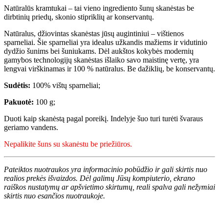
Natūralūs kramtukai – tai vieno ingrediento šunų skanėstas be
dirbtinių priedų, skonio stipriklių ar konservantų.
Natūralus, džiovintas skanėstas jūsų augintiniui – vištienos
sparneliai. Šie sparneliai yra idealus užkandis mažiems ir vidutinio
dydžio šunims bei šuniukams. Dėl aukštos kokybės modernių
gamybos technologijų skanėstas išlaiko savo maistinę vertę, yra
lengvai virškinamas ir 100 % natūralus. Be dažiklių, be konservantų.
Sudėtis:
100% vištų sparneliai;
Pakuotė:
100 g;
Duoti kaip skanėstą pagal poreikį. Indelyje šuo turi turėti švaraus
geriamo vandens.
Nepalikite šuns su skanėstu be priežiūros.
Pateiktos nuotraukos yra informacinio pobūdžio ir gali skirtis nuo
realios prekės išvaizdos. Dėl galimų Jūsų kompiuterio, ekrano
raiškos nustatymų ar apšvietimo skirtumų, reali spalva gali nežymiai
skirtis nuo esančios nuotraukoje.