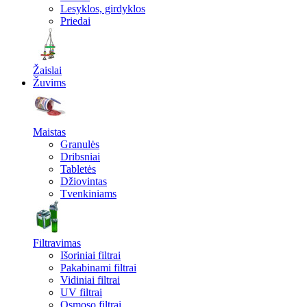
Lesyklos, girdyklos
Priedai
Žaislai
Žuvims
Maistas
Granulės
Dribsniai
Tabletės
Džiovintas
Tvenkiniams
Filtravimas
Išoriniai filtrai
Pakabinami filtrai
Vidiniai filtrai
UV filtrai
Osmoso filtrai