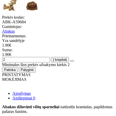
Prekės kodas:
ABK-A59684
Gamintojas:
Abakus
Prieinamumas:
Yra sandėlyje
1.90€
Suma:
1.90€
Į krepšelį
Minimalus šios prekės užsakymo kiekis 2
Patinka
Palyginti
PRISTATYMAS
MOKĖJIMAS
Aprašymas
Atsiliepimai
0
Abakus džiovinti vištų sparneliai
natūralūs kramtalas, papildomas
pašaras šunims.