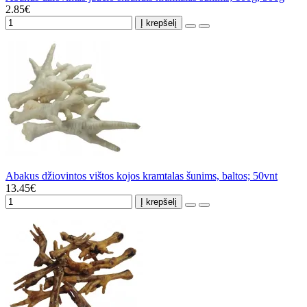
2.85€
Į krepšelį
Abakus džiovintos vištos kojos kramtalas šunims, baltos; 50vnt
13.45€
Į krepšelį