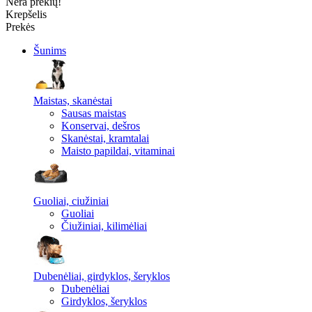
Nėra prekių!
Krepšelis
Prekės
Šunims
Maistas, skanėstai
Sausas maistas
Konservai, dešros
Skanėstai, kramtalai
Maisto papildai, vitaminai
Guoliai, ciužiniai
Guoliai
Čiužiniai, kilimėliai
Dubenėliai, girdyklos, šeryklos
Dubenėliai
Girdyklos, šeryklos