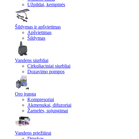
Užpildai, kempinės
Šildymas ir apšvietimas
Apšvietimas
Šildymas
Vandens siurbliai
Cirkuliaciniai siurbliai
Dozavimo pompos
Oro įranga
Kompresoriai
Akmenukai, difuzoriai
Žarnelės, sujungimai
Vandens priežiūrai
Druskos