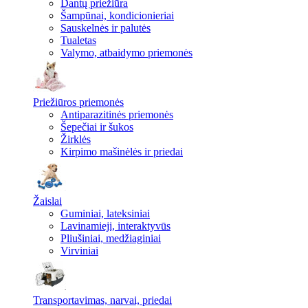
Dantų priežiūra
Šampūnai, kondicionieriai
Sauskelnės ir palutės
Tualetas
Valymo, atbaidymo priemonės
Priežiūros priemonės
Antiparazitinės priemonės
Šepečiai ir šukos
Žirklės
Kirpimo mašinėlės ir priedai
Žaislai
Guminiai, lateksiniai
Lavinamieji, interaktyvūs
Pliušiniai, medžiaginiai
Virviniai
Transportavimas, narvai, priedai