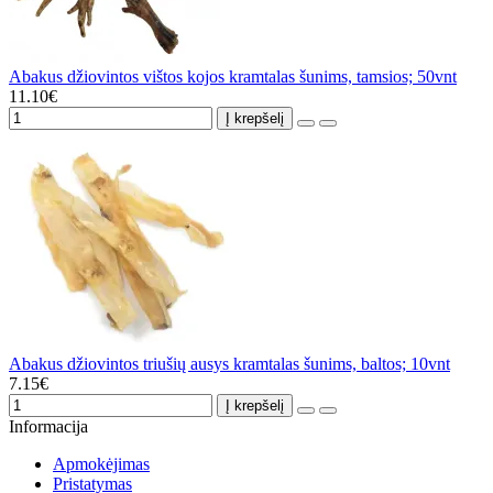
Abakus džiovintos vištos kojos kramtalas šunims, tamsios; 50vnt
11.10€
Į krepšelį
Abakus džiovintos triušių ausys kramtalas šunims, baltos; 10vnt
7.15€
Į krepšelį
Informacija
Apmokėjimas
Pristatymas