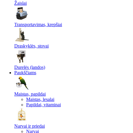
Žaislai
Transportavimas, krepšiai
Draskyklės, stovai
Durelės (landos)
Paukščiams
Maistas, papildai
Maistas, lesalai
Papildai, vitaminai
Narvai ir priedai
Narvai