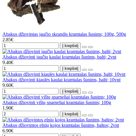
Abakus džiovintas jaučio skrandis kramtalas šunims; 100g, 500g
2.85€
Į krepšelį
Abakus džiovinti jaučių kaulai kramtalas šunims, balti; 2vnt
9.40€
Į krepšelį
Abakus džiovinti kiaulės kaulai kramtalas šunims, balti; 10vnt
9.60€
Į krepšelį
Abakus džiovinti vištų sparneliai kramtalas šunims; 100g
1.90€
Į krepšelį
Abakus džiovintos elnių kojos kramtalas šunims, baltos; 2vnt
6.90€