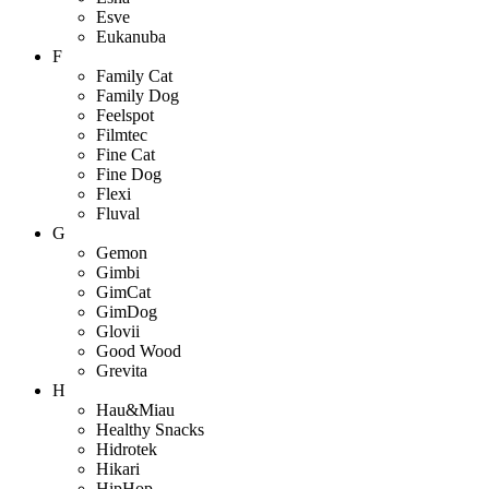
Esve
Eukanuba
F
Family Cat
Family Dog
Feelspot
Filmtec
Fine Cat
Fine Dog
Flexi
Fluval
G
Gemon
Gimbi
GimCat
GimDog
Glovii
Good Wood
Grevita
H
Hau&Miau
Healthy Snacks
Hidrotek
Hikari
HipHop