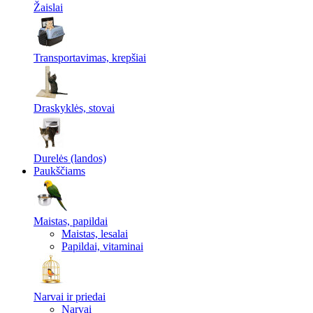
Žaislai
Transportavimas, krepšiai
Draskyklės, stovai
Durelės (landos)
Paukščiams
Maistas, papildai
Maistas, lesalai
Papildai, vitaminai
Narvai ir priedai
Narvai