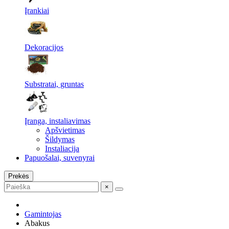
Įrankiai
Dekoracijos
Substratai, gruntas
Įranga, instaliavimas
Apšvietimas
Šildymas
Instaliacija
Papuošalai, suvenyrai
Prekės
×
Gamintojas
Abakus