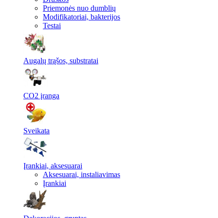
Priemonės nuo dumblių
Modifikatoriai, bakterijos
Testai
Augalų trąšos, substratai
CO2 įranga
Sveikata
Įrankiai, aksesuarai
Aksesuarai, instaliavimas
Įrankiai