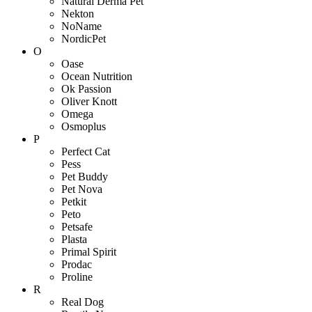
Natural Derma Pet
Nekton
NoName
NordicPet
O
Oase
Ocean Nutrition
Ok Passion
Oliver Knott
Omega
Osmoplus
P
Perfect Cat
Pess
Pet Buddy
Pet Nova
Petkit
Peto
Petsafe
Plasta
Primal Spirit
Prodac
Proline
R
Real Dog