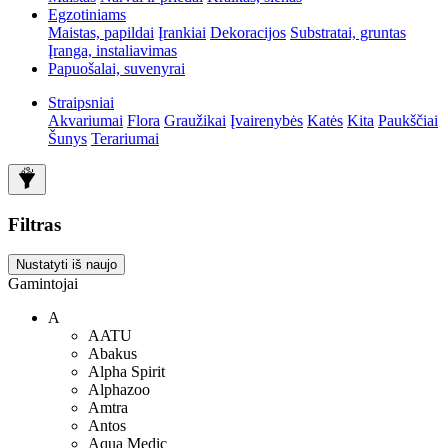
Egzotiniams
Maistas, papildai
Įrankiai
Dekoracijos
Substratai, gruntas
Įranga, instaliavimas
Papuošalai, suvenyrai
Straipsniai
Akvariumai
Flora
Graužikai
Įvairenybės
Katės
Kita
Paukščiai
Šunys
Terariumai
Filtras
Nustatyti iš naujo
Gamintojai
A
AATU
Abakus
Alpha Spirit
Alphazoo
Amtra
Antos
Aqua Medic