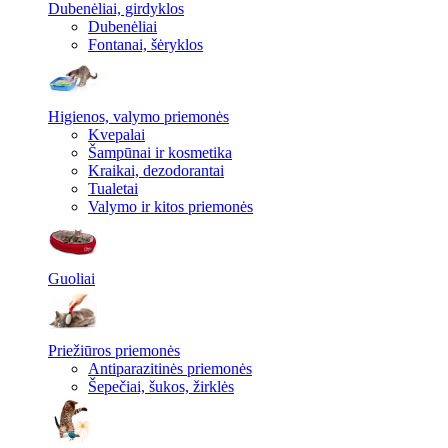
Dubenėliai, girdyklos
Dubenėliai
Fontanai, šėryklos
Higienos, valymo priemonės
Kvepalai
Šampūnai ir kosmetika
Kraikai, dezodorantai
Tualetai
Valymo ir kitos priemonės
Guoliai
Priežiūros priemonės
Antiparazitinės priemonės
Šepečiai, šukos, žirklės