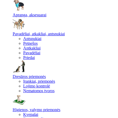
Apranga, aksesuarai
Pavadėliai, atkakliai, antsnukiai
Antsnukiai
Petnešos
Antkakliai
Pavadėliai
Priedai
Dresūros priemonės
Įrankiai, priemonės
Lojimo kontrolė
Nematomos tvoros
Higienos, valymo priemonės
Kvepalai