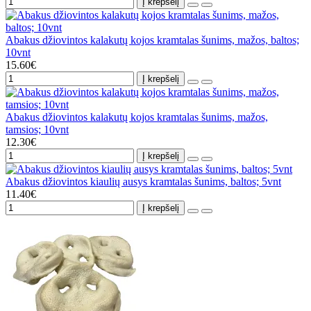
Į krepšelį
Abakus džiovintos kalakutų kojos kramtalas šunims, mažos, baltos;
10vnt
15.60€
Į krepšelį
Abakus džiovintos kalakutų kojos kramtalas šunims, mažos,
tamsios; 10vnt
12.30€
Į krepšelį
Abakus džiovintos kiaulių ausys kramtalas šunims, baltos; 5vnt
11.40€
Į krepšelį