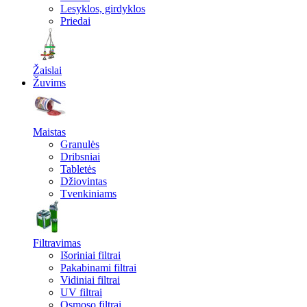
Lesyklos, girdyklos
Priedai
Žaislai
Žuvims
Maistas
Granulės
Dribsniai
Tabletės
Džiovintas
Tvenkiniams
Filtravimas
Išoriniai filtrai
Pakabinami filtrai
Vidiniai filtrai
UV filtrai
Osmoso filtrai