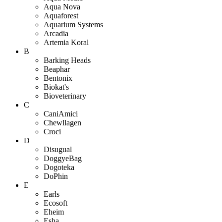
Aqua Nova
Aquaforest
Aquarium Systems
Arcadia
Artemia Koral
B
Barking Heads
Beaphar
Bentonix
Biokat's
Bioveterinary
C
CaniAmici
Chewllagen
Croci
D
Disugual
DoggyeBag
Dogoteka
DoPhin
E
Earls
Ecosoft
Eheim
Esha