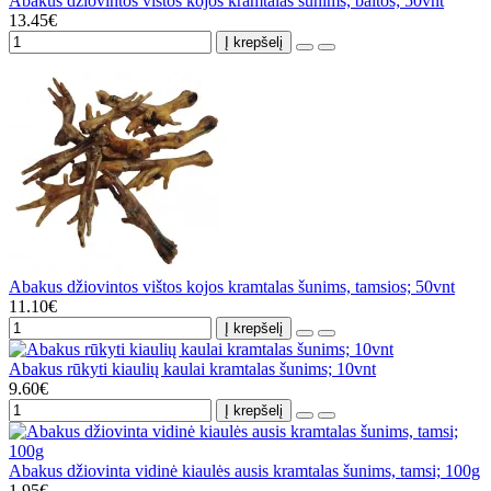
Abakus džiovintos vištos kojos kramtalas šunims, baltos; 50vnt
13.45€
Į krepšelį
Abakus džiovintos vištos kojos kramtalas šunims, tamsios; 50vnt
11.10€
Į krepšelį
Abakus rūkyti kiaulių kaulai kramtalas šunims; 10vnt
9.60€
Į krepšelį
Abakus džiovinta vidinė kiaulės ausis kramtalas šunims, tamsi; 100g
1.95€