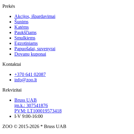
Prekės
Akcijos, išpardavimai
Šunims
Katėms
Paukščiams
Smulkiems
Egzotiniams
Papuošalai, suvenyrai
Dovanų kuponai
Kontaktai
+370 641 02087
info@zoo.lt
Rekvizitai
Bruss UAB
įm.k.: 307541876
PVM: LT100019573418
I-V 9:00-16:00
ZOO © 2015-2026 * Bruss UAB