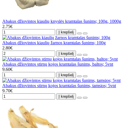
Abakus džiovintos kiaulių knyslės kramtalas šunims; 100g, 1000g
2.75€
Į krepšelį
Abakus džiovintos kiaulių žarnos kramtalas šunims; 100g
2.80€
Į krepšelį
Abakus džiovintos stirnų kojos kramtalas šunims, baltos; 5vnt
9.60€
Į krepšelį
Abakus džiovintos stirnų kojos kramtalas šunims, tamsios; 5vnt
9.70€
Į krepšelį