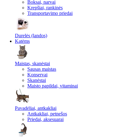
Boksai, narvai
Krepšiai, rankinės
Transportavimo priedai
Durelės (landos)
Katėms
Maistas, skanėstai
Sausas maistas
Konservai
Skanėstai
Maisto papildai, vitaminai
Pavadėliai, antkakliai
Antkakliai, petnešos
Priedai, aksesuarai