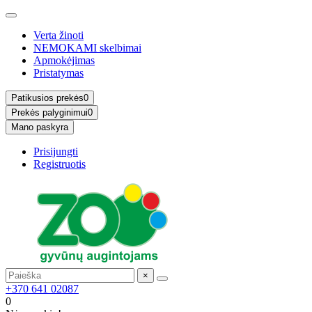
Verta žinoti
NEMOKAMI skelbimai
Apmokėjimas
Pristatymas
Patikusios prekės
0
Prekės palyginimui
0
Mano paskyra
Prisijungti
Registruotis
×
+370 641 02087
0