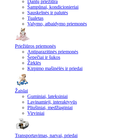
Dantų priežiūra
Šampūnai, kondicionieriai
Sauskelnės ir palutės
Tualetas
Valymo, atbaidymo priemonės
Priežiūros priemonės
Antiparazitinės priemonės
Šepečiai ir šukos
Žirklės
Kirpimo mašinėlės ir priedai
Žaislai
Guminiai, lateksiniai
Lavinamieji, interaktyvūs
Pliušiniai, medžiaginiai
Virviniai
Transportavimas, narvai, priedai