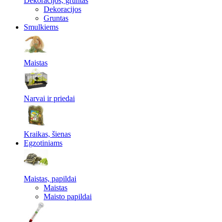
Dekoracijos, gruntas
Dekoracijos
Gruntas
Smulkiems
Maistas
Narvai ir priedai
Kraikas, šienas
Egzotiniams
Maistas, papildai
Maistas
Maisto papildai