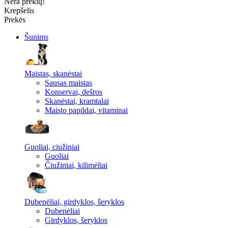
Nėra prekių!
Krepšelis
Prekės
Šunims
Maistas, skanėstai
Sausas maistas
Konservai, dešros
Skanėstai, kramtalai
Maisto papildai, vitaminai
Guoliai, ciužiniai
Guoliai
Čiužiniai, kilimėliai
Dubenėliai, girdyklos, šeryklos
Dubenėliai
Girdyklos, šeryklos