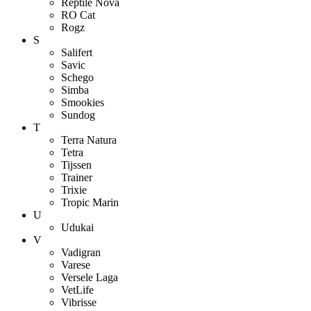
Reptile Nova
RO Cat
Rogz
S
Salifert
Savic
Schego
Simba
Smookies
Sundog
T
Terra Natura
Tetra
Tijssen
Trainer
Trixie
Tropic Marin
U
Udukai
V
Vadigran
Varese
Versele Laga
VetLife
Vibrisse