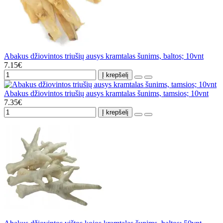
Abakus džiovintos triušių ausys kramtalas šunims, baltos; 10vnt
7.15€
Į krepšelį
Abakus džiovintos triušių ausys kramtalas šunims, tamsios; 10vnt
7.35€
Į krepšelį