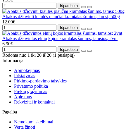
Išparduota
Abakus džiovinti kiaulės plaučiai kramtalas šunims, tamsi; 500g
12.00€
Išparduota
Abakus džiovintos elnių kojos kramtalas šunims, tamsios; 2vnt
6.90€
Išparduota
Rodoma nuo 1 iki 20 iš 20 (1 puslapių)
Informacija
Apmokėjimas
Pristatymas
Pirkimo-pardavimo taisyklės
Privatumo politika
Prekių grąžinimas
Apie mus
Rekvizitai ir kontaktai
Pagalba
Nemokami skelbimai
Verta žinoti