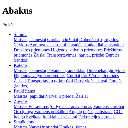
Abakus
Prekės
Šunims
Maistas, skanėstai
Guoliai, ciužiniai
Dubenėliai, girdyklos,
šeryklos
Apranga, aksesuarai
Pavadėliai, atkakliai, antsnukiai
Dresūros priemonės
Higienos, valymo priemonės
Priežiūros
priemonės
Žaislai
Transportavimas, narvai, priedai
Durelės
(landos)
Katėms
Maistas, skanėstai
Pavadėliai, antkakliai
Dubenėliai, girdyklos
Higienos, valymo priemonės
Guoliai
Priežiūros priemonės
Žaislai
Transportavimas, krepšiai
Draskyklės, stovai
Durelės
(landos)
Paukščiams
Maistas, papildai
Narvai ir priedai
Žaislai
Žuvims
Maistas
Filtravimas
Šildymas ir apšvietimas
Vandens siurbliai
Oro įranga
Vandens priežiūrai
Augalų trąšos, substratai
CO2
įranga
Sveikata
Įrankiai, aksesuarai
Dekoracijos, gruntas
Smulkiems
Maistas
Narvai ir priedai
Kraikas, šienas