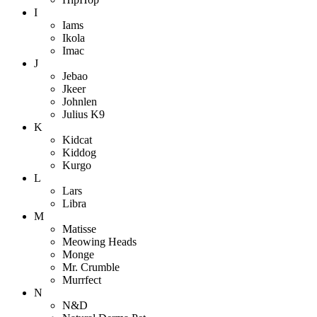
I
Iams
Ikola
Imac
J
Jebao
Jkeer
Johnlen
Julius K9
K
Kidcat
Kiddog
Kurgo
L
Lars
Libra
M
Matisse
Meowing Heads
Monge
Mr. Crumble
Murrfect
N
N&D