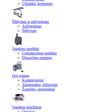
Užpildai, kempinės
Šildymas ir apšvietimas
Apšvietimas
Šildymas
Vandens siurbliai
Cirkuliaciniai siurbliai
Dozavimo pompos
Oro įranga
Kompresoriai
Akmenukai, difuzoriai
Žarnelės, sujungimai
Vandens priežiūrai
Druskos