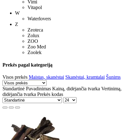
Vimi
Vitapol
W
Waterlovers
Z
Zeoteca
Zolux
ZOO
Zoo Med
Zoolek
Prekės pagal kategoriją
Visos prekės
Maistas, skanėstai
Skanėstai, kramtalai
Šunims
Standartinė
Pavadinimas
Kainą, didėjančia tvarka
Vertinimą,
didėjančia tvarka
Prekės kodas