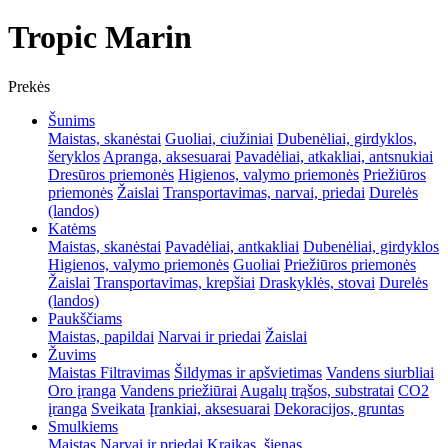
Tropic Marin
Prekės
Šunims
Maistas, skanėstai
Guoliai, ciužiniai
Dubenėliai, girdyklos,
šeryklos
Apranga, aksesuarai
Pavadėliai, atkakliai, antsnukiai
Dresūros priemonės
Higienos, valymo priemonės
Priežiūros
priemonės
Žaislai
Transportavimas, narvai, priedai
Durelės
(landos)
Katėms
Maistas, skanėstai
Pavadėliai, antkakliai
Dubenėliai, girdyklos
Higienos, valymo priemonės
Guoliai
Priežiūros priemonės
Žaislai
Transportavimas, krepšiai
Draskyklės, stovai
Durelės
(landos)
Paukščiams
Maistas, papildai
Narvai ir priedai
Žaislai
Žuvims
Maistas
Filtravimas
Šildymas ir apšvietimas
Vandens siurbliai
Oro įranga
Vandens priežiūrai
Augalų trąšos, substratai
CO2
įranga
Sveikata
Įrankiai, aksesuarai
Dekoracijos, gruntas
Smulkiems
Maistas
Narvai ir priedai
Kraikas, šienas