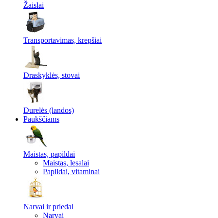
Žaislai
Transportavimas, krepšiai
Draskyklės, stovai
Durelės (landos)
Paukščiams
Maistas, papildai
Maistas, lesalai
Papildai, vitaminai
Narvai ir priedai
Narvai