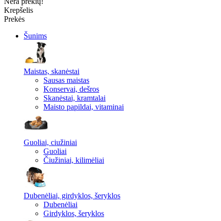
Nėra prekių!
Krepšelis
Prekės
Šunims
Maistas, skanėstai
Sausas maistas
Konservai, dešros
Skanėstai, kramtalai
Maisto papildai, vitaminai
Guoliai, ciužiniai
Guoliai
Čiužiniai, kilimėliai
Dubenėliai, girdyklos, šeryklos
Dubenėliai
Girdyklos, šeryklos