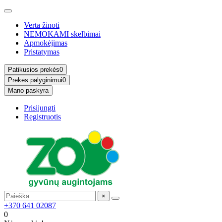
Verta žinoti
NEMOKAMI skelbimai
Apmokėjimas
Pristatymas
Patikusios prekės
0
Prekės palyginimui
0
Mano paskyra
Prisijungti
Registruotis
×
+370 641 02087
0