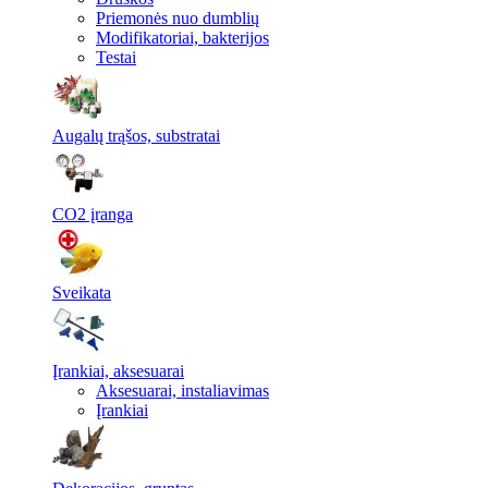
Priemonės nuo dumblių
Modifikatoriai, bakterijos
Testai
Augalų trąšos, substratai
CO2 įranga
Sveikata
Įrankiai, aksesuarai
Aksesuarai, instaliavimas
Įrankiai