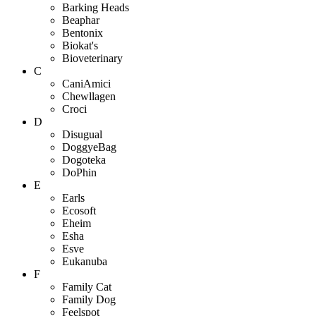
Barking Heads
Beaphar
Bentonix
Biokat's
Bioveterinary
C
CaniAmici
Chewllagen
Croci
D
Disugual
DoggyeBag
Dogoteka
DoPhin
E
Earls
Ecosoft
Eheim
Esha
Esve
Eukanuba
F
Family Cat
Family Dog
Feelspot