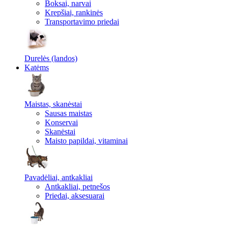
Boksai, narvai
Krepšiai, rankinės
Transportavimo priedai
Durelės (landos)
Katėms
Maistas, skanėstai
Sausas maistas
Konservai
Skanėstai
Maisto papildai, vitaminai
Pavadėliai, antkakliai
Antkakliai, petnešos
Priedai, aksesuarai