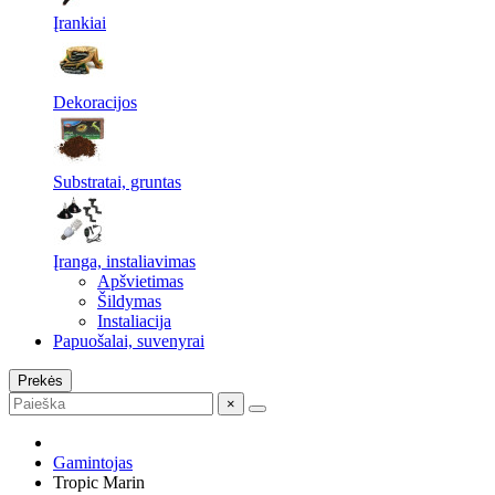
Įrankiai
Dekoracijos
Substratai, gruntas
Įranga, instaliavimas
Apšvietimas
Šildymas
Instaliacija
Papuošalai, suvenyrai
Prekės
×
Gamintojas
Tropic Marin