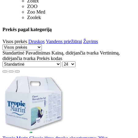
Zolux
ZOO
Zoo Med
Zoolek
Prekės pagal kategoriją
Visos prekės
Druskos
Vandens priežiūrai
Žuvims
Standartinė
Pavadinimas
Kainą, didėjančia tvarka
Vertinimą,
didėjančia tvarka
Prekės kodas