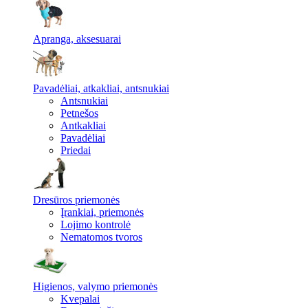
Apranga, aksesuarai
Pavadėliai, atkakliai, antsnukiai
Antsnukiai
Petnešos
Antkakliai
Pavadėliai
Priedai
Dresūros priemonės
Įrankiai, priemonės
Lojimo kontrolė
Nematomos tvoros
Higienos, valymo priemonės
Kvepalai