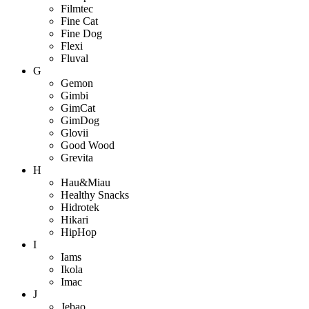
Filmtec
Fine Cat
Fine Dog
Flexi
Fluval
G
Gemon
Gimbi
GimCat
GimDog
Glovii
Good Wood
Grevita
H
Hau&Miau
Healthy Snacks
Hidrotek
Hikari
HipHop
I
Iams
Ikola
Imac
J
Jebao