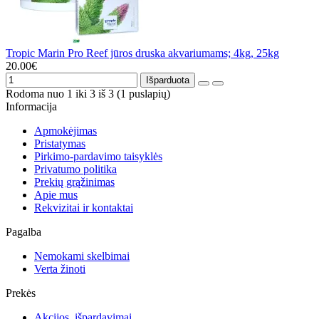
Tropic Marin Pro Reef jūros druska akvariumams; 4kg, 25kg
20.00€
Išparduota
Rodoma nuo 1 iki 3 iš 3 (1 puslapių)
Informacija
Apmokėjimas
Pristatymas
Pirkimo-pardavimo taisyklės
Privatumo politika
Prekių grąžinimas
Apie mus
Rekvizitai ir kontaktai
Pagalba
Nemokami skelbimai
Verta žinoti
Prekės
Akcijos, išpardavimai