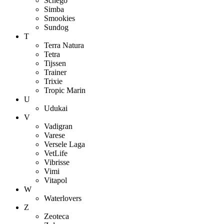
Schego
Simba
Smookies
Sundog
T
Terra Natura
Tetra
Tijssen
Trainer
Trixie
Tropic Marin
U
Udukai
V
Vadigran
Varese
Versele Laga
VetLife
Vibrisse
Vimi
Vitapol
W
Waterlovers
Z
Zeoteca