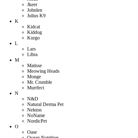
Jkeer
Johnlen
Julius K9
K
Kidcat
Kiddog
Kurgo
L
Lars
Libra
M
Matisse
Meowing Heads
Monge
Mr. Crumble
Murrfect
N
N&D
Natural Derma Pet
Nekton
NoName
NordicPet
O
Oase
Ocean Nutrition