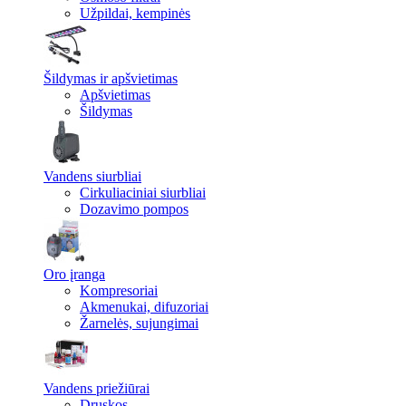
Užpildai, kempinės
Šildymas ir apšvietimas
Apšvietimas
Šildymas
Vandens siurbliai
Cirkuliaciniai siurbliai
Dozavimo pompos
Oro įranga
Kompresoriai
Akmenukai, difuzoriai
Žarnelės, sujungimai
Vandens priežiūrai
Druskos