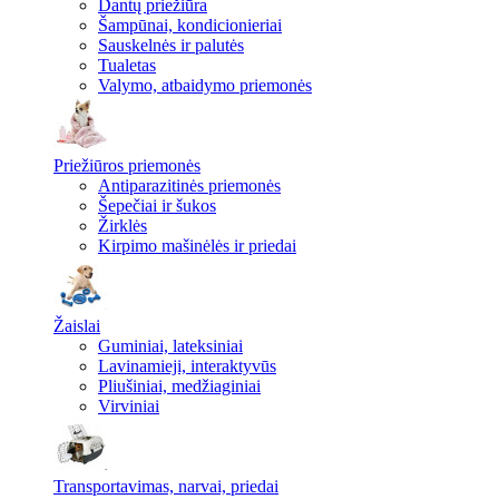
Dantų priežiūra
Šampūnai, kondicionieriai
Sauskelnės ir palutės
Tualetas
Valymo, atbaidymo priemonės
Priežiūros priemonės
Antiparazitinės priemonės
Šepečiai ir šukos
Žirklės
Kirpimo mašinėlės ir priedai
Žaislai
Guminiai, lateksiniai
Lavinamieji, interaktyvūs
Pliušiniai, medžiaginiai
Virviniai
Transportavimas, narvai, priedai