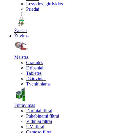
Lesyklos, girdyklos
Priedai
Žaislai
Žuvims
Maistas
Granulės
Dribsniai
Tabletės
Džiovintas
Tvenkiniams
Filtravimas
Išoriniai filtrai
Pakabinami filtrai
Vidiniai filtrai
UV filtrai
Osmoso filtrai