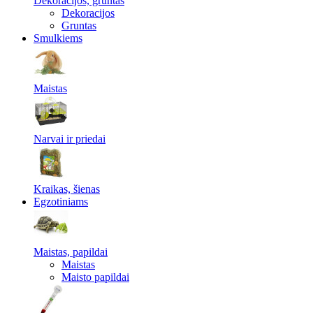
Dekoracijos, gruntas
Dekoracijos
Gruntas
Smulkiems
Maistas
Narvai ir priedai
Kraikas, šienas
Egzotiniams
Maistas, papildai
Maistas
Maisto papildai