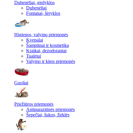
Dubenėliai, girdyklos
Dubenėliai
Fontanai, šėryklos
Higienos, valymo priemonės
Kvepalai
Šampūnai ir kosmetika
Kraikai, dezodorantai
Tualetai
Valymo ir kitos priemonės
Guoliai
Priežiūros priemonės
Antiparazitinės priemonės
Šepečiai, šukos, žirklės