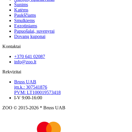
Šunims
Katėms
Paukščiams
Smulkiems
Egzotiniams
Papuošalai, suvenyrai
Dovanų kuponai
Kontaktai
+370 641 02087
info@zoo.lt
Rekvizitai
Bruss UAB
įm.k.: 307541876
PVM: LT100019573418
I-V 9:00-16:00
ZOO © 2015-2026 * Bruss UAB