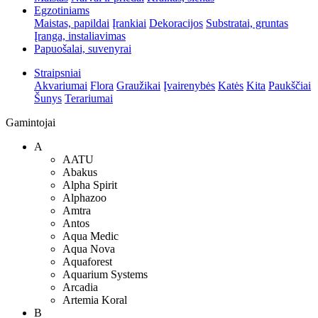
Egzotiniams
Maistas, papildai
Įrankiai
Dekoracijos
Substratai, gruntas
Įranga, instaliavimas
Papuošalai, suvenyrai
Straipsniai
Akvariumai
Flora
Graužikai
Įvairenybės
Katės
Kita
Paukščiai
Šunys
Terariumai
Gamintojai
A
AATU
Abakus
Alpha Spirit
Alphazoo
Amtra
Antos
Aqua Medic
Aqua Nova
Aquaforest
Aquarium Systems
Arcadia
Artemia Koral
B