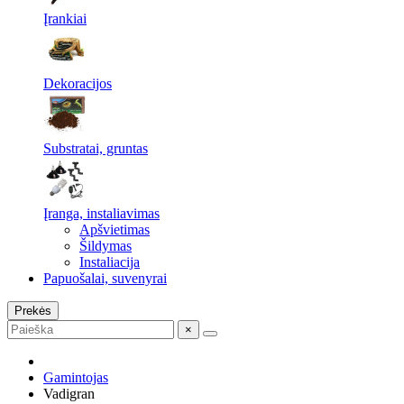
Įrankiai
Dekoracijos
Substratai, gruntas
Įranga, instaliavimas
Apšvietimas
Šildymas
Instaliacija
Papuošalai, suvenyrai
Prekės
×
Gamintojas
Vadigran