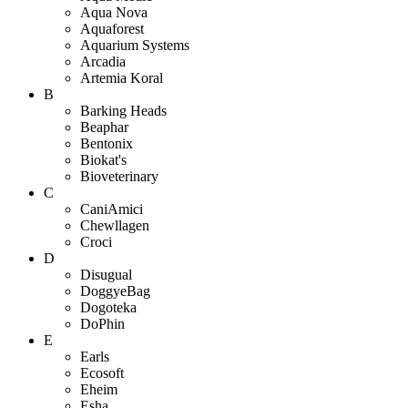
Aqua Nova
Aquaforest
Aquarium Systems
Arcadia
Artemia Koral
B
Barking Heads
Beaphar
Bentonix
Biokat's
Bioveterinary
C
CaniAmici
Chewllagen
Croci
D
Disugual
DoggyeBag
Dogoteka
DoPhin
E
Earls
Ecosoft
Eheim
Esha