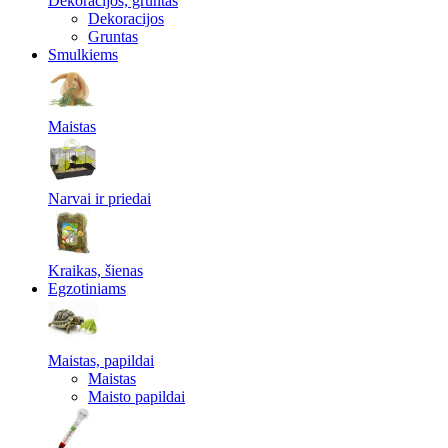
Dekoracijos, gruntas
Dekoracijos
Gruntas
Smulkiems
Maistas
Narvai ir priedai
Kraikas, šienas
Egzotiniams
Maistas, papildai
Maistas
Maisto papildai