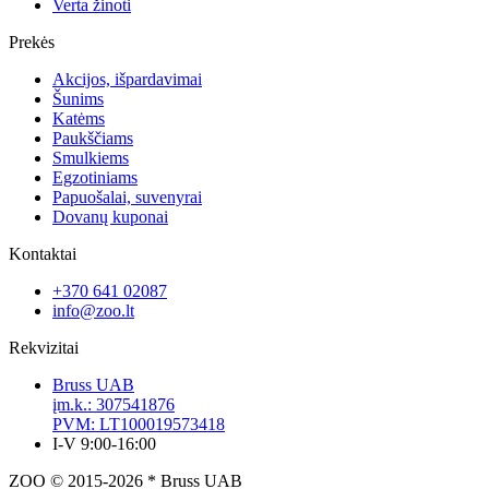
Verta žinoti
Prekės
Akcijos, išpardavimai
Šunims
Katėms
Paukščiams
Smulkiems
Egzotiniams
Papuošalai, suvenyrai
Dovanų kuponai
Kontaktai
+370 641 02087
info@zoo.lt
Rekvizitai
Bruss UAB
įm.k.: 307541876
PVM: LT100019573418
I-V 9:00-16:00
ZOO © 2015-2026 * Bruss UAB