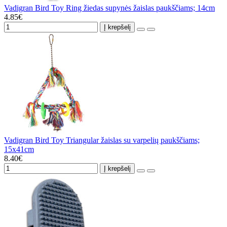
Vadigran Bird Toy Ring žiedas supynės žaislas paukščiams; 14cm
4.85€
Į krepšelį
Vadigran Bird Toy Triangular žaislas su varpelių paukščiams;
15x41cm
8.40€
Į krepšelį