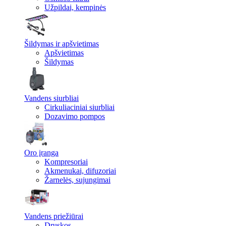
Užpildai, kempinės
Šildymas ir apšvietimas
Apšvietimas
Šildymas
Vandens siurbliai
Cirkuliaciniai siurbliai
Dozavimo pompos
Oro įranga
Kompresoriai
Akmenukai, difuzoriai
Žarnelės, sujungimai
Vandens priežiūrai
Druskos