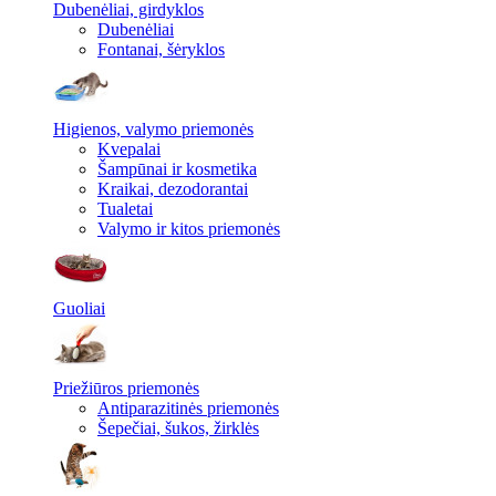
Dubenėliai, girdyklos
Dubenėliai
Fontanai, šėryklos
Higienos, valymo priemonės
Kvepalai
Šampūnai ir kosmetika
Kraikai, dezodorantai
Tualetai
Valymo ir kitos priemonės
Guoliai
Priežiūros priemonės
Antiparazitinės priemonės
Šepečiai, šukos, žirklės