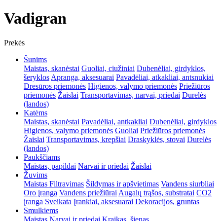
Vadigran
Prekės
Šunims
Maistas, skanėstai
Guoliai, ciužiniai
Dubenėliai, girdyklos,
šeryklos
Apranga, aksesuarai
Pavadėliai, atkakliai, antsnukiai
Dresūros priemonės
Higienos, valymo priemonės
Priežiūros
priemonės
Žaislai
Transportavimas, narvai, priedai
Durelės
(landos)
Katėms
Maistas, skanėstai
Pavadėliai, antkakliai
Dubenėliai, girdyklos
Higienos, valymo priemonės
Guoliai
Priežiūros priemonės
Žaislai
Transportavimas, krepšiai
Draskyklės, stovai
Durelės
(landos)
Paukščiams
Maistas, papildai
Narvai ir priedai
Žaislai
Žuvims
Maistas
Filtravimas
Šildymas ir apšvietimas
Vandens siurbliai
Oro įranga
Vandens priežiūrai
Augalų trąšos, substratai
CO2
įranga
Sveikata
Įrankiai, aksesuarai
Dekoracijos, gruntas
Smulkiems
Maistas
Narvai ir priedai
Kraikas, šienas