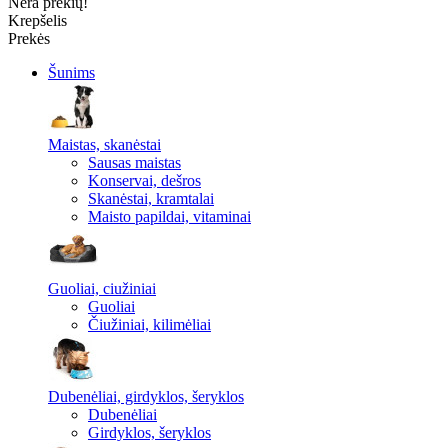
Nėra prekių!
Krepšelis
Prekės
Šunims
Maistas, skanėstai
Sausas maistas
Konservai, dešros
Skanėstai, kramtalai
Maisto papildai, vitaminai
Guoliai, ciužiniai
Guoliai
Čiužiniai, kilimėliai
Dubenėliai, girdyklos, šeryklos
Dubenėliai
Girdyklos, šeryklos