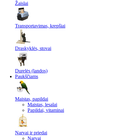
Žaislai
Transportavimas, krepšiai
Draskyklės, stovai
Durelės (landos)
Paukščiams
Maistas, papildai
Maistas, lesalai
Papildai, vitaminai
Narvai ir priedai
Narvai