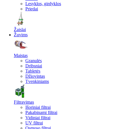
Lesyklos, girdyklos
Priedai
Žaislai
Žuvims
Maistas
Granulės
Dribsniai
Tabletės
Džiovintas
Tvenkiniams
Filtravimas
Išoriniai filtrai
Pakabinami filtrai
Vidiniai filtrai
UV filtrai
Osmoso filtrai