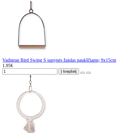
Vadigran Bird Swing S supynės žaislas paukščiams; 9x15cm
1.95€
Į krepšelį