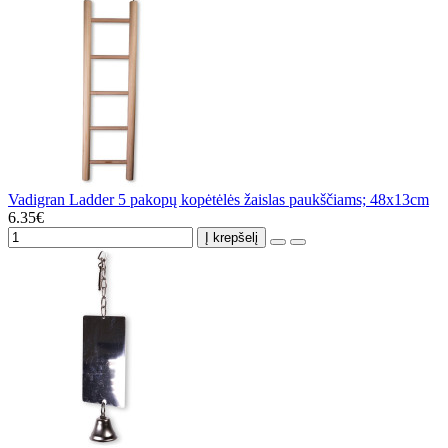
Vadigran Ladder 5 pakopų kopėtėlės žaislas paukščiams; 48x13cm
6.35€
Į krepšelį