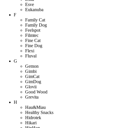
Esve
Eukanuba
F
Family Cat
Family Dog
Feelspot
Filmtec
Fine Cat
Fine Dog
Flexi
Fluval
G
Gemon
Gimbi
GimCat
GimDog
Glovii
Good Wood
Grevita
H
Hau&Miau
Healthy Snacks
Hidrotek
Hikari
HipHop