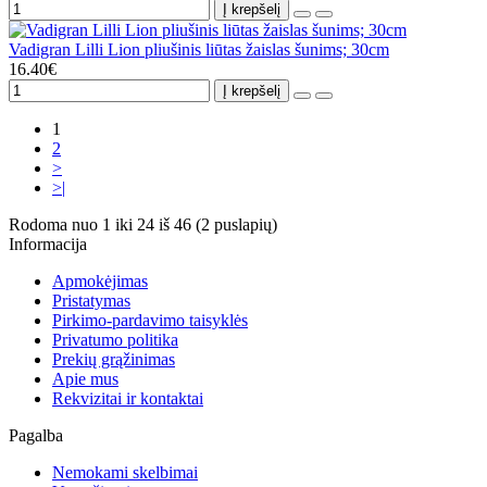
Į krepšelį
Vadigran Lilli Lion pliušinis liūtas žaislas šunims; 30cm
16.40€
Į krepšelį
1
2
>
>|
Rodoma nuo 1 iki 24 iš 46 (2 puslapių)
Informacija
Apmokėjimas
Pristatymas
Pirkimo-pardavimo taisyklės
Privatumo politika
Prekių grąžinimas
Apie mus
Rekvizitai ir kontaktai
Pagalba
Nemokami skelbimai