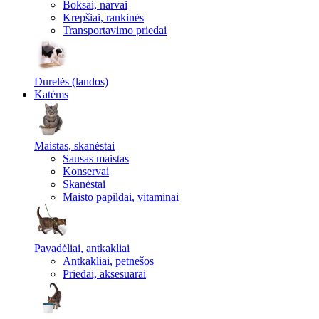
Boksai, narvai
Krepšiai, rankinės
Transportavimo priedai
Durelės (landos)
Katėms
Maistas, skanėstai
Sausas maistas
Konservai
Skanėstai
Maisto papildai, vitaminai
Pavadėliai, antkakliai
Antkakliai, petnešos
Priedai, aksesuarai