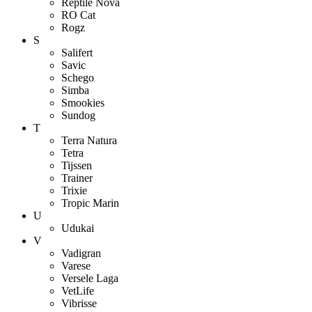
Reptile Nova
RO Cat
Rogz
S
Salifert
Savic
Schego
Simba
Smookies
Sundog
T
Terra Natura
Tetra
Tijssen
Trainer
Trixie
Tropic Marin
U
Udukai
V
Vadigran
Varese
Versele Laga
VetLife
Vibrisse