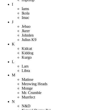
I
Iams
Ikola
Imac
J
Jebao
Jkeer
Johnlen
Julius K9
K
Kidcat
Kiddog
Kurgo
L
Lars
Libra
M
Matisse
Meowing Heads
Monge
Mr. Crumble
Murrfect
N
N&D