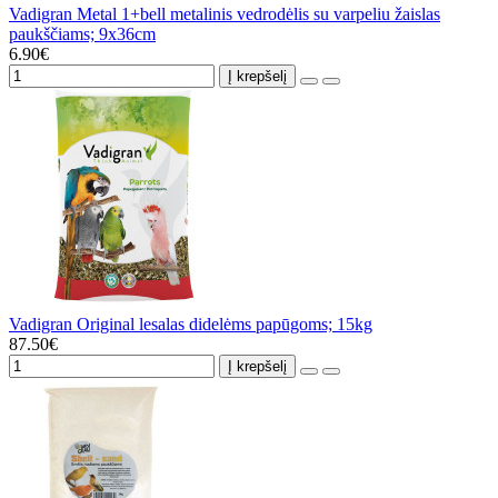
Vadigran Metal 1+bell metalinis vedrodėlis su varpeliu žaislas
paukščiams; 9x36cm
6.90€
Į krepšelį
Vadigran Original lesalas didelėms papūgoms; 15kg
87.50€
Į krepšelį