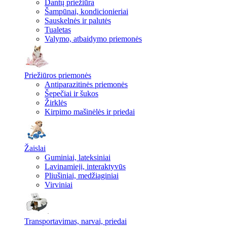
Dantų priežiūra
Šampūnai, kondicionieriai
Sauskelnės ir palutės
Tualetas
Valymo, atbaidymo priemonės
Priežiūros priemonės
Antiparazitinės priemonės
Šepečiai ir šukos
Žirklės
Kirpimo mašinėlės ir priedai
Žaislai
Guminiai, lateksiniai
Lavinamieji, interaktyvūs
Pliušiniai, medžiaginiai
Virviniai
Transportavimas, narvai, priedai