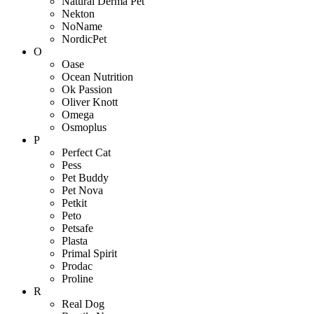
Natural Derma Pet
Nekton
NoName
NordicPet
O
Oase
Ocean Nutrition
Ok Passion
Oliver Knott
Omega
Osmoplus
P
Perfect Cat
Pess
Pet Buddy
Pet Nova
Petkit
Peto
Petsafe
Plasta
Primal Spirit
Prodac
Proline
R
Real Dog