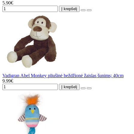
5.90€
Į krepšelį
Vadigran Abel Monkey pliušinė beždžionė žaislas šunims; 40cm
9.99€
Į krepšelį