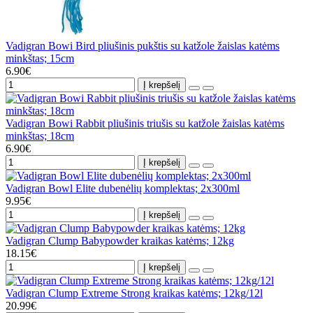
Vadigran Bowi Bird pliušinis pukštis su katžole žaislas katėms
minkštas; 15cm
6.90€
Į krepšelį
Vadigran Bowi Rabbit pliušinis triušis su katžole žaislas katėms
minkštas; 18cm
6.90€
Į krepšelį
Vadigran Bowl Elite dubenėlių komplektas; 2x300ml
9.95€
Į krepšelį
Vadigran Clump Babypowder kraikas katėms; 12kg
18.15€
Į krepšelį
Vadigran Clump Extreme Strong kraikas katėms; 12kg/12l
20.99€