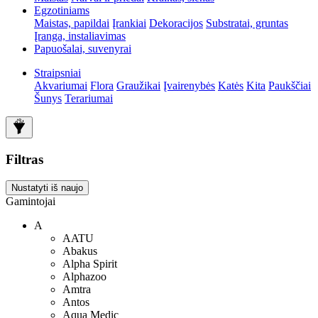
Egzotiniams
Maistas, papildai
Įrankiai
Dekoracijos
Substratai, gruntas
Įranga, instaliavimas
Papuošalai, suvenyrai
Straipsniai
Akvariumai
Flora
Graužikai
Įvairenybės
Katės
Kita
Paukščiai
Šunys
Terariumai
Filtras
Nustatyti iš naujo
Gamintojai
A
AATU
Abakus
Alpha Spirit
Alphazoo
Amtra
Antos
Aqua Medic