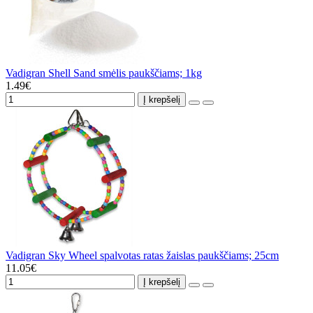
Vadigran Shell Sand smėlis paukščiams; 1kg
1.49€
Į krepšelį
Vadigran Sky Wheel spalvotas ratas žaislas paukščiams; 25cm
11.05€
Į krepšelį