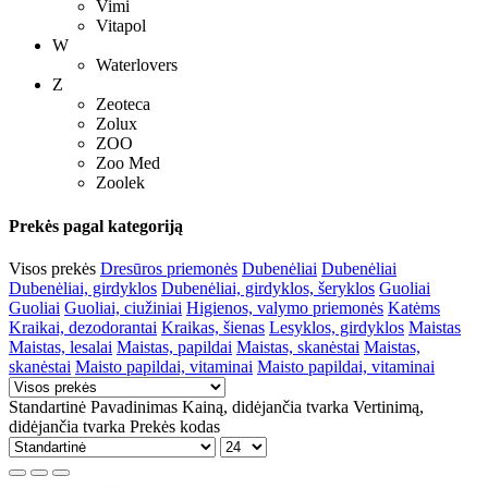
Vimi
Vitapol
W
Waterlovers
Z
Zeoteca
Zolux
ZOO
Zoo Med
Zoolek
Prekės pagal kategoriją
Visos prekės
Dresūros priemonės
Dubenėliai
Dubenėliai
Dubenėliai, girdyklos
Dubenėliai, girdyklos, šeryklos
Guoliai
Guoliai
Guoliai, ciužiniai
Higienos, valymo priemonės
Katėms
Kraikai, dezodorantai
Kraikas, šienas
Lesyklos, girdyklos
Maistas
Maistas, lesalai
Maistas, papildai
Maistas, skanėstai
Maistas,
skanėstai
Maisto papildai, vitaminai
Maisto papildai, vitaminai
Standartinė
Pavadinimas
Kainą, didėjančia tvarka
Vertinimą,
didėjančia tvarka
Prekės kodas