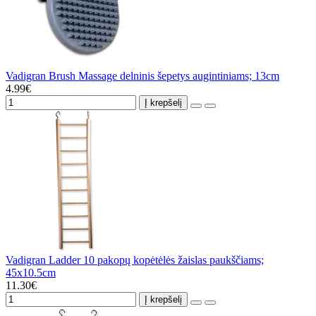
Vadigran Brush Massage delninis šepetys augintiniams; 13cm
4.99€
Į krepšelį
Vadigran Ladder 10 pakopų kopėtėlės žaislas paukščiams;
45x10.5cm
11.30€
Į krepšelį