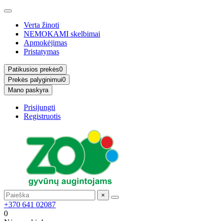
Verta žinoti
NEMOKAMI skelbimai
Apmokėjimas
Pristatymas
Patikusios prekės
0
Prekės palyginimui
0
Mano paskyra
Prisijungti
Registruotis
×
+370 641 02087
0