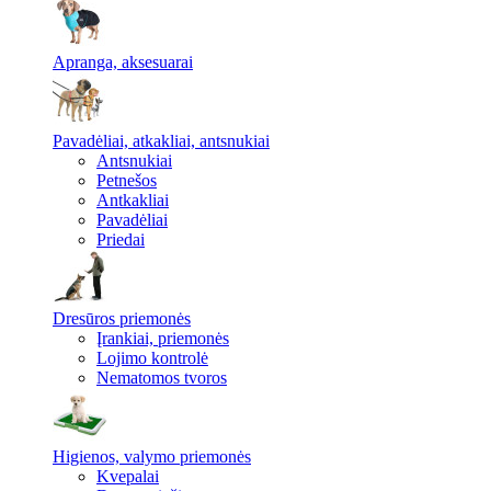
Apranga, aksesuarai
Pavadėliai, atkakliai, antsnukiai
Antsnukiai
Petnešos
Antkakliai
Pavadėliai
Priedai
Dresūros priemonės
Įrankiai, priemonės
Lojimo kontrolė
Nematomos tvoros
Higienos, valymo priemonės
Kvepalai