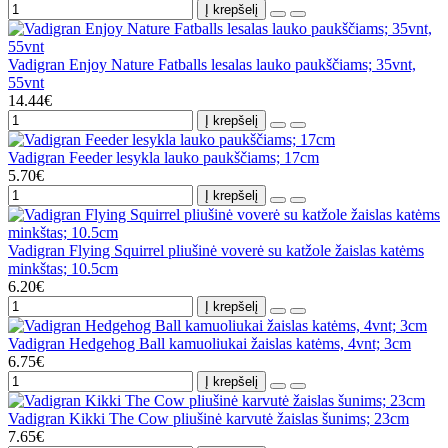
Į krepšelį
Vadigran Enjoy Nature Fatballs lesalas lauko paukščiams; 35vnt,
55vnt
14.44€
Į krepšelį
Vadigran Feeder lesykla lauko paukščiams; 17cm
5.70€
Į krepšelį
Vadigran Flying Squirrel pliušinė voverė su katžole žaislas katėms
minkštas; 10.5cm
6.20€
Į krepšelį
Vadigran Hedgehog Ball kamuoliukai žaislas katėms, 4vnt; 3cm
6.75€
Į krepšelį
Vadigran Kikki The Cow pliušinė karvutė žaislas šunims; 23cm
7.65€