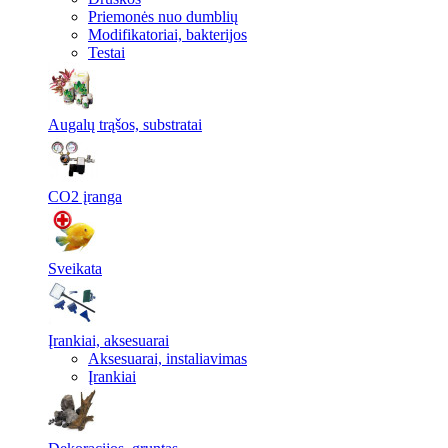
Priemonės nuo dumblių
Modifikatoriai, bakterijos
Testai
Augalų trąšos, substratai
CO2 įranga
Sveikata
Įrankiai, aksesuarai
Aksesuarai, instaliavimas
Įrankiai