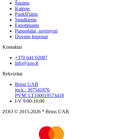
Šunims
Katėms
Paukščiams
Smulkiems
Egzotiniams
Papuošalai, suvenyrai
Dovanų kuponai
Kontaktai
+370 641 02087
info@zoo.lt
Rekvizitai
Bruss UAB
įm.k.: 307541876
PVM: LT100019573418
I-V 9:00-16:00
ZOO © 2015-2026 * Bruss UAB