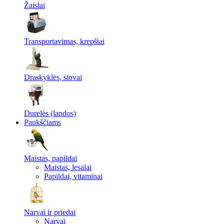
Žaislai
Transportavimas, krepšiai
Draskyklės, stovai
Durelės (landos)
Paukščiams
Maistas, papildai
Maistas, lesalai
Papildai, vitaminai
Narvai ir priedai
Narvai