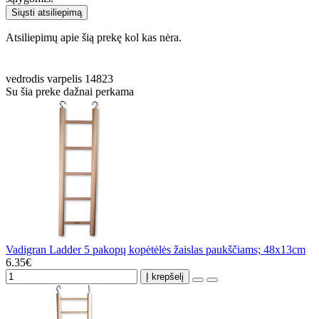
Siųsti atsiliepimą
Atsiliepimų apie šią prekę kol kas nėra.
vedrodis
varpelis
14823
Su šia preke dažnai perkama
Vadigran Ladder 5 pakopų kopėtėlės žaislas paukščiams; 48x13cm
6.35€
Į krepšelį