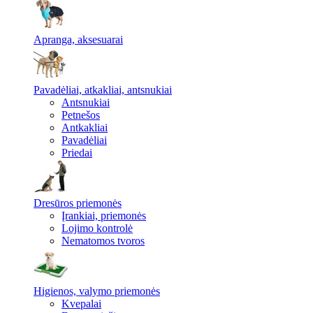
Apranga, aksesuarai
Pavadėliai, atkakliai, antsnukiai
Antsnukiai
Petnešos
Antkakliai
Pavadėliai
Priedai
Dresūros priemonės
Įrankiai, priemonės
Lojimo kontrolė
Nematomos tvoros
Higienos, valymo priemonės
Kvepalai