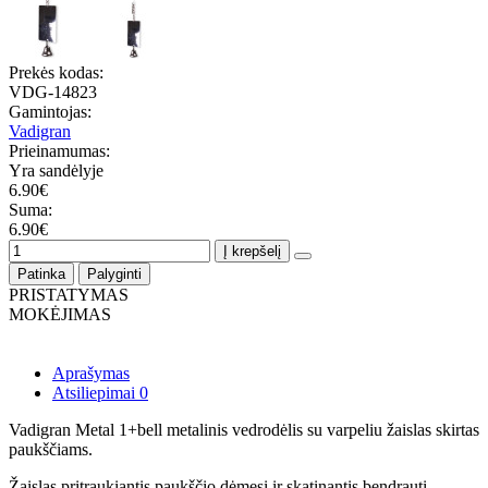
Prekės kodas:
VDG-14823
Gamintojas:
Vadigran
Prieinamumas:
Yra sandėlyje
6.90€
Suma:
6.90€
Į krepšelį
Patinka
Palyginti
PRISTATYMAS
MOKĖJIMAS
Aprašymas
Atsiliepimai
0
Vadigran Metal 1+bell metalinis vedrodėlis su varpeliu žaislas skirtas
paukščiams.
Žaislas pritraukiantis paukščio dėmesį ir skatinantis bendrauti.