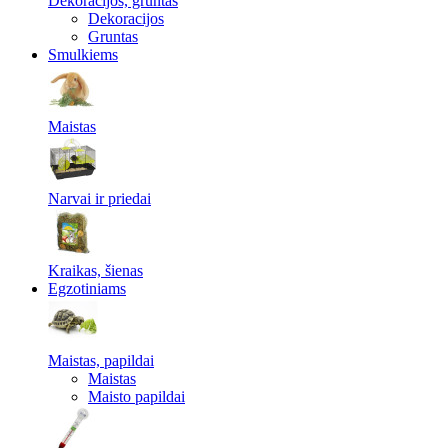
Dekoracijos, gruntas
Dekoracijos
Gruntas
Smulkiems
Maistas
Narvai ir priedai
Kraikas, šienas
Egzotiniams
Maistas, papildai
Maistas
Maisto papildai