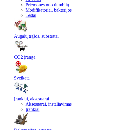
Priemonės nuo dumblių
Modifikatoriai, bakterijos
Testai
Augalų trąšos, substratai
CO2 įranga
Sveikata
Įrankiai, aksesuarai
Aksesuarai, instaliavimas
Įrankiai