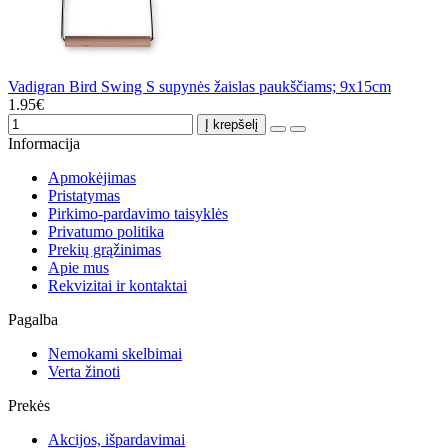
Vadigran Bird Swing S supynės žaislas paukščiams; 9x15cm
1.95€
Į krepšelį
Informacija
Apmokėjimas
Pristatymas
Pirkimo-pardavimo taisyklės
Privatumo politika
Prekių grąžinimas
Apie mus
Rekvizitai ir kontaktai
Pagalba
Nemokami skelbimai
Verta žinoti
Prekės
Akcijos, išpardavimai