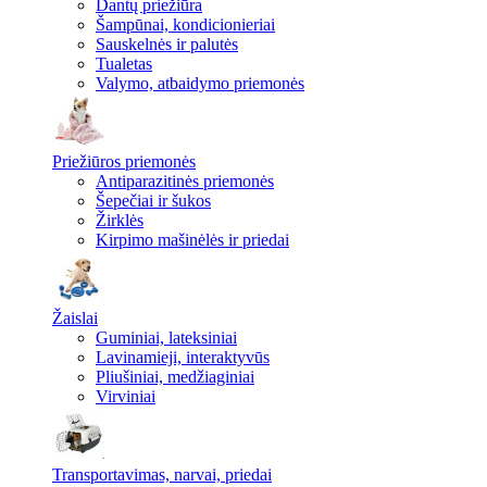
Dantų priežiūra
Šampūnai, kondicionieriai
Sauskelnės ir palutės
Tualetas
Valymo, atbaidymo priemonės
Priežiūros priemonės
Antiparazitinės priemonės
Šepečiai ir šukos
Žirklės
Kirpimo mašinėlės ir priedai
Žaislai
Guminiai, lateksiniai
Lavinamieji, interaktyvūs
Pliušiniai, medžiaginiai
Virviniai
Transportavimas, narvai, priedai