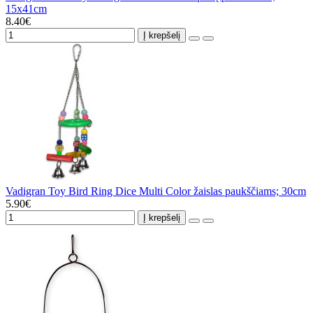
15x41cm
8.40€
Į krepšelį
Vadigran Toy Bird Ring Dice Multi Color žaislas paukščiams; 30cm
5.90€
Į krepšelį