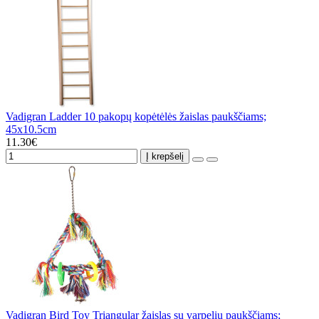
Vadigran Ladder 10 pakopų kopėtėlės žaislas paukščiams;
45x10.5cm
11.30€
Į krepšelį
Vadigran Bird Toy Triangular žaislas su varpelių paukščiams;