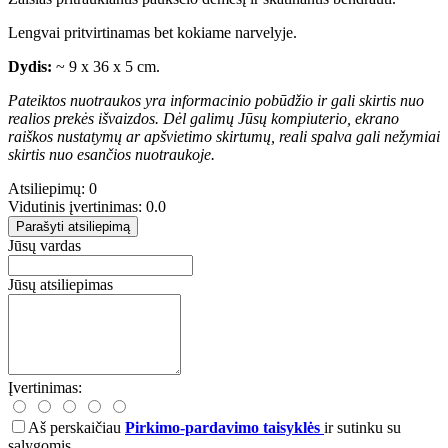
Lengvai pritvirtinamas bet kokiame narvelyje.
Dydis:
~ 9 x 36 x 5 cm.
Pateiktos nuotraukos yra informacinio pobūdžio ir gali skirtis nuo
realios prekės išvaizdos. Dėl galimų Jūsų kompiuterio, ekrano
raiškos nustatymų ar apšvietimo skirtumų, reali spalva gali nežymiai
skirtis nuo esančios nuotraukoje.
Atsiliepimų: 0
Vidutinis įvertinimas: 0.0
Parašyti atsiliepimą
Jūsų vardas
Jūsų atsiliepimas
Įvertinimas:
Aš perskaičiau
Pirkimo-pardavimo taisyklės
ir sutinku su
sąlygomis.