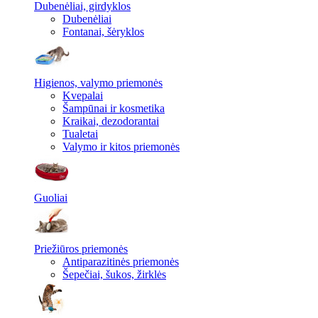
Dubenėliai, girdyklos
Dubenėliai
Fontanai, šėryklos
Higienos, valymo priemonės
Kvepalai
Šampūnai ir kosmetika
Kraikai, dezodorantai
Tualetai
Valymo ir kitos priemonės
Guoliai
Priežiūros priemonės
Antiparazitinės priemonės
Šepečiai, šukos, žirklės