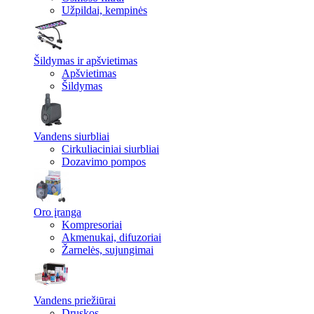
Užpildai, kempinės
Šildymas ir apšvietimas
Apšvietimas
Šildymas
Vandens siurbliai
Cirkuliaciniai siurbliai
Dozavimo pompos
Oro įranga
Kompresoriai
Akmenukai, difuzoriai
Žarnelės, sujungimai
Vandens priežiūrai
Druskos