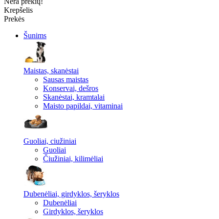
Nėra prekių!
Krepšelis
Prekės
Šunims
Maistas, skanėstai
Sausas maistas
Konservai, dešros
Skanėstai, kramtalai
Maisto papildai, vitaminai
Guoliai, ciužiniai
Guoliai
Čiužiniai, kilimėliai
Dubenėliai, girdyklos, šeryklos
Dubenėliai
Girdyklos, šeryklos