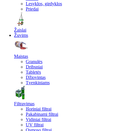
Lesyklos, girdyklos
Priedai
Žaislai
Žuvims
Maistas
Granulės
Dribsniai
Tabletės
Džiovintas
Tvenkiniams
Filtravimas
Išoriniai filtrai
Pakabinami filtrai
Vidiniai filtrai
UV filtrai
Osmoso filtrai