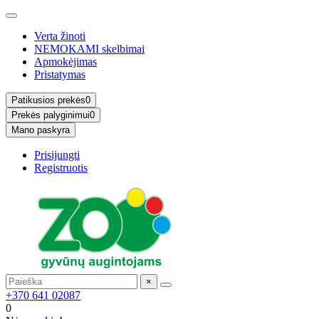
Verta žinoti
NEMOKAMI skelbimai
Apmokėjimas
Pristatymas
Patikusios prekės
0
Prekės palyginimui
0
Mano paskyra
Prisijungti
Registruotis
×
+370 641 02087
0