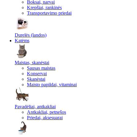
Boksai, narvai
Krepšiai, rankinės
Transportavimo priedai
Durelės (landos)
Katėms
Maistas, skanėstai
Sausas maistas
Konservai
Skanėstai
Maisto papildai, vitaminai
Pavadėliai, antkakliai
Antkakliai, petnešos
Priedai, aksesuarai