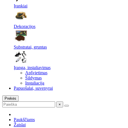
Įrankiai
Dekoracijos
Substratai, gruntas
Įranga, instaliavimas
Apšvietimas
Šildymas
Instaliacija
Papuošalai, suvenyrai
Prekės
×
Paukščiams
Žaislai