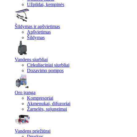
Užpildai, kempinės
Šildymas ir apšvietimas
Apšvietimas
Šildymas
Vandens siurbliai
Cirkuliaciniai siurbliai
Dozavimo pompos
Oro įranga
Kompresoriai
Akmenukai, difuzoriai
Žarnelės, sujungimai
Vandens priežiūrai
Druskos