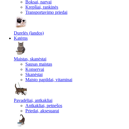
Boksai, narvai
Krepšiai, rankinės
Transportavimo priedai
Durelės (landos)
Katėms
Maistas, skanėstai
Sausas maistas
Konservai
Skanėstai
Maisto papildai, vitaminai
Pavadėliai, antkakliai
Antkakliai, petnešos
Priedai, aksesuarai