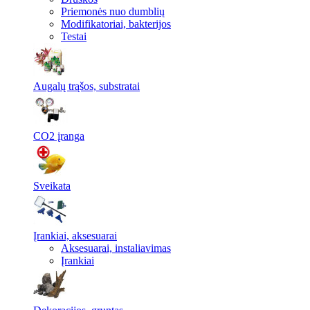
Priemonės nuo dumblių
Modifikatoriai, bakterijos
Testai
Augalų trąšos, substratai
CO2 įranga
Sveikata
Įrankiai, aksesuarai
Aksesuarai, instaliavimas
Įrankiai