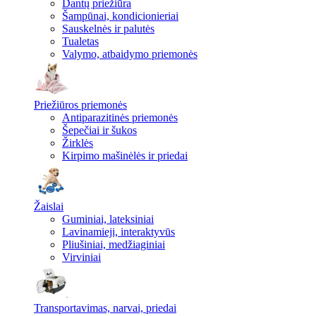
Dantų priežiūra
Šampūnai, kondicionieriai
Sauskelnės ir palutės
Tualetas
Valymo, atbaidymo priemonės
Priežiūros priemonės
Antiparazitinės priemonės
Šepečiai ir šukos
Žirklės
Kirpimo mašinėlės ir priedai
Žaislai
Guminiai, lateksiniai
Lavinamieji, interaktyvūs
Pliušiniai, medžiaginiai
Virviniai
Transportavimas, narvai, priedai