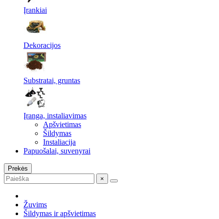
Įrankiai
Dekoracijos
Substratai, gruntas
Įranga, instaliavimas
Apšvietimas
Šildymas
Instaliacija
Papuošalai, suvenyrai
Prekės
×
Žuvims
Šildymas ir apšvietimas