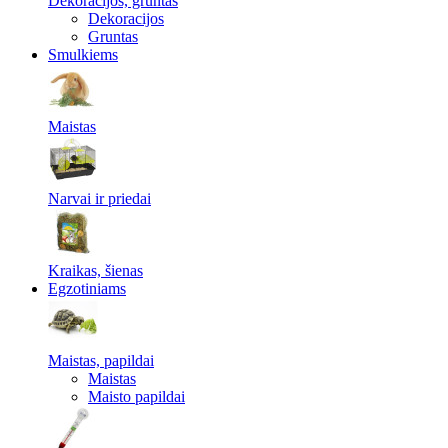
Dekoracijos, gruntas
Dekoracijos
Gruntas
Smulkiems
Maistas
Narvai ir priedai
Kraikas, šienas
Egzotiniams
Maistas, papildai
Maistas
Maisto papildai