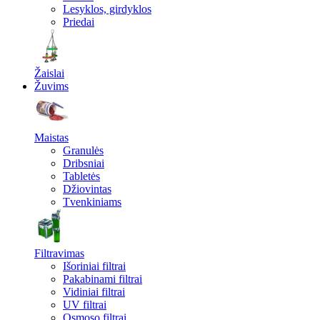
Lesyklos, girdyklos
Priedai
Žaislai
Žuvims
Maistas
Granulės
Dribsniai
Tabletės
Džiovintas
Tvenkiniams
Filtravimas
Išoriniai filtrai
Pakabinami filtrai
Vidiniai filtrai
UV filtrai
Osmoso filtrai