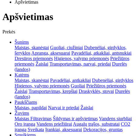
Apšvietimas
Apšvietimas
Prekės
Šunims
Maistas, skanėstai
Guoliai, ciužiniai
Dubenėliai, girdyklos,
šeryklos
Apranga, aksesuarai
Pavadėliai, atkakliai, antsnukiai
Dresūros priemonės
Higienos, valymo priemonės
Priežiūros
priemonės
Žaislai
Transportavimas, narvai, priedai
Durelės
(landos)
Katėms
Maistas, skanėstai
Pavadėliai, antkakliai
Dubenėliai, girdyklos
Higienos, valymo priemonės
Guoliai
Priežiūros priemonės
Žaislai
Transportavimas, krepšiai
Draskyklės, stovai
Durelės
(landos)
Paukščiams
Maistas, papildai
Narvai ir priedai
Žaislai
Žuvims
Maistas
Filtravimas
Šildymas ir apšvietimas
Vandens siurbliai
Oro įranga
Vandens priežiūrai
Augalų trąšos, substratai
CO2
įranga
Sveikata
Įrankiai, aksesuarai
Dekoracijos, gruntas
Smulkiems