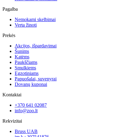
Pagalba
Nemokami skelbimai
Verta žinoti
Prekės
Akcijos, išpardavimai
Šunims
Katėms
Paukščiams
Smulkiems
Egzotiniams
Papuošalai, suvenyrai
Dovanų kuponai
Kontaktai
+370 641 02087
info@zoo.lt
Rekvizitai
Bruss UAB
įm.k.: 307541876