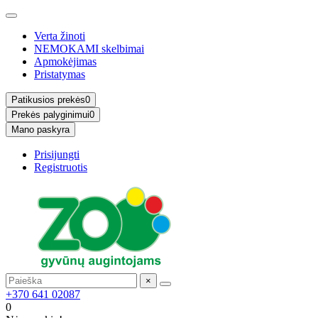
Verta žinoti
NEMOKAMI skelbimai
Apmokėjimas
Pristatymas
Patikusios prekės
0
Prekės palyginimui
0
Mano paskyra
Prisijungti
Registruotis
×
+370 641 02087
0