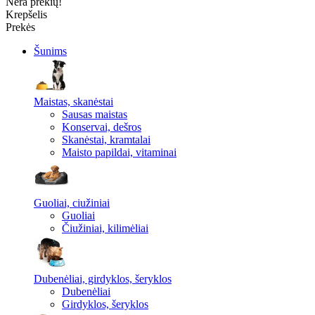
Nėra prekių!
Krepšelis
Prekės
Šunims
Maistas, skanėstai
Sausas maistas
Konservai, dešros
Skanėstai, kramtalai
Maisto papildai, vitaminai
Guoliai, ciužiniai
Guoliai
Čiužiniai, kilimėliai
Dubenėliai, girdyklos, šeryklos
Dubenėliai
Girdyklos, šeryklos