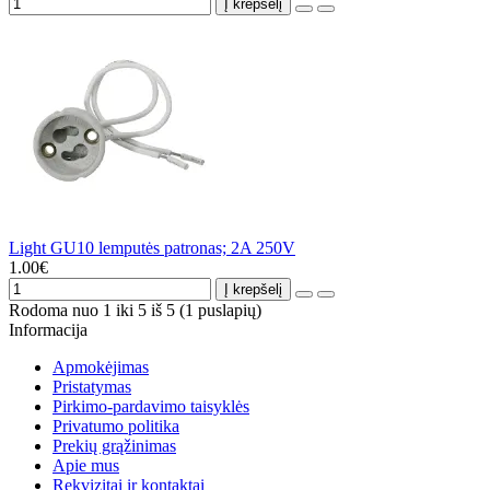
Į krepšelį
Light GU10 lemputės patronas; 2A 250V
1.00€
Į krepšelį
Rodoma nuo 1 iki 5 iš 5 (1 puslapių)
Informacija
Apmokėjimas
Pristatymas
Pirkimo-pardavimo taisyklės
Privatumo politika
Prekių grąžinimas
Apie mus
Rekvizitai ir kontaktai