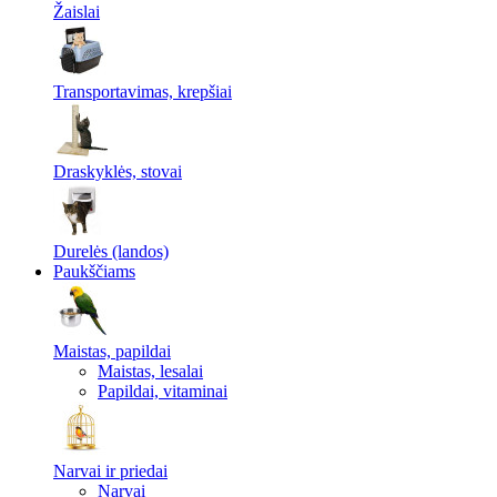
Žaislai
Transportavimas, krepšiai
Draskyklės, stovai
Durelės (landos)
Paukščiams
Maistas, papildai
Maistas, lesalai
Papildai, vitaminai
Narvai ir priedai
Narvai