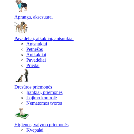
Apranga, aksesuarai
Pavadėliai, atkakliai, antsnukiai
Antsnukiai
Petnešos
Antkakliai
Pavadėliai
Priedai
Dresūros priemonės
Įrankiai, priemonės
Lojimo kontrolė
Nematomos tvoros
Higienos, valymo priemonės
Kvepalai