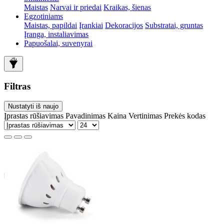
Maistas
Narvai ir priedai
Kraikas, šienas
Egzotiniams
Maistas, papildai
Įrankiai
Dekoracijos
Substratai, gruntas
Įranga, instaliavimas
Papuošalai, suvenyrai
Filtras
Nustatyti iš naujo
Įprastas rūšiavimas
Pavadinimas
Kaina
Vertinimas
Prekės kodas