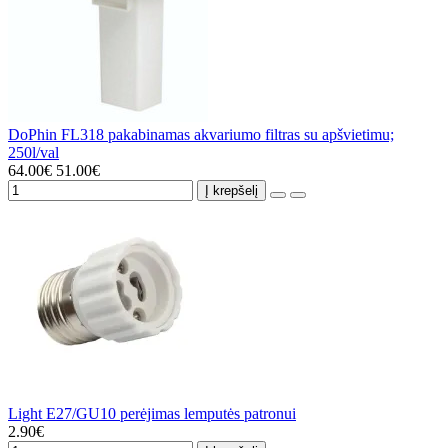
DoPhin FL318 pakabinamas akvariumo filtras su apšvietimu;
250l/val
64.00€
51.00€
Į krepšelį
Light E27/GU10 perėjimas lemputės patronui
2.90€