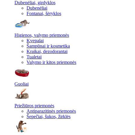
Dubenėliai, girdyklos
Dubenėliai
Fontanai, šėryklos
Higienos, valymo priemonės
Kvepalai
Šampūnai ir kosmetika
Kraikai, dezodorantai
Tualetai
Valymo ir kitos priemonės
Guoliai
Priežiūros priemonės
Antiparazitinės priemonės
Šepečiai, šukos, žirklės