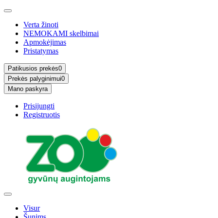
Verta žinoti
NEMOKAMI skelbimai
Apmokėjimas
Pristatymas
Patikusios prekės
0
Prekės palyginimui
0
Mano paskyra
Prisijungti
Registruotis
Visur
Šunims