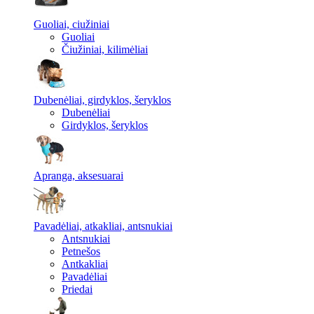
Guoliai, ciužiniai
Guoliai
Čiužiniai, kilimėliai
Dubenėliai, girdyklos, šeryklos
Dubenėliai
Girdyklos, šeryklos
Apranga, aksesuarai
Pavadėliai, atkakliai, antsnukiai
Antsnukiai
Petnešos
Antkakliai
Pavadėliai
Priedai