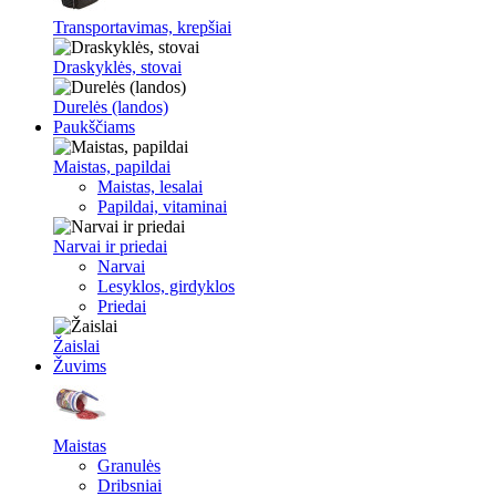
Transportavimas, krepšiai
Draskyklės, stovai
Durelės (landos)
Paukščiams
Maistas, papildai
Maistas, lesalai
Papildai, vitaminai
Narvai ir priedai
Narvai
Lesyklos, girdyklos
Priedai
Žaislai
Žuvims
Maistas
Granulės
Dribsniai