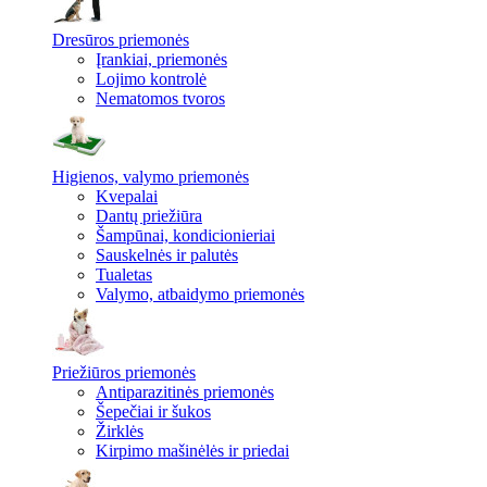
Dresūros priemonės
Įrankiai, priemonės
Lojimo kontrolė
Nematomos tvoros
Higienos, valymo priemonės
Kvepalai
Dantų priežiūra
Šampūnai, kondicionieriai
Sauskelnės ir palutės
Tualetas
Valymo, atbaidymo priemonės
Priežiūros priemonės
Antiparazitinės priemonės
Šepečiai ir šukos
Žirklės
Kirpimo mašinėlės ir priedai