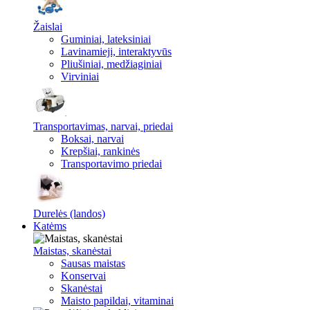
Žaislai
Guminiai, lateksiniai
Lavinamieji, interaktyvūs
Pliušiniai, medžiaginiai
Virviniai
Transportavimas, narvai, priedai
Boksai, narvai
Krepšiai, rankinės
Transportavimo priedai
Durelės (landos)
Katėms
Maistas, skanėstai
Sausas maistas
Konservai
Skanėstai
Maisto papildai, vitaminai