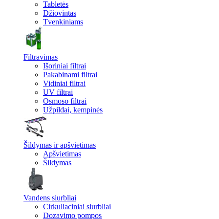
Tabletės
Džiovintas
Tvenkiniams
Filtravimas
Išoriniai filtrai
Pakabinami filtrai
Vidiniai filtrai
UV filtrai
Osmoso filtrai
Užpildai, kempinės
Šildymas ir apšvietimas
Apšvietimas
Šildymas
Vandens siurbliai
Cirkuliaciniai siurbliai
Dozavimo pompos