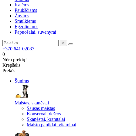
Katėms
Paukščiams
Žuvims
Smulkiems
Egzotiniams
Papuošalai, suvenyrai
×
+370 641 02087
0
Nėra prekių!
Krepšelis
Prekės
Šunims
Maistas, skanėstai
Sausas maistas
Konservai, dešros
Skanėstai, kramtalai
Maisto papildai, vitaminai