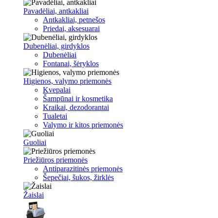
Pavadėliai, antkakliai
Antkakliai, petnešos
Priedai, aksesuarai
Dubenėliai, girdyklos
Dubenėliai
Fontanai, šėryklos
Higienos, valymo priemonės
Kvepalai
Šampūnai ir kosmetika
Kraikai, dezodorantai
Tualetai
Valymo ir kitos priemonės
Guoliai
Priežiūros priemonės
Antiparazitinės priemonės
Šepečiai, šukos, žirklės
Žaislai