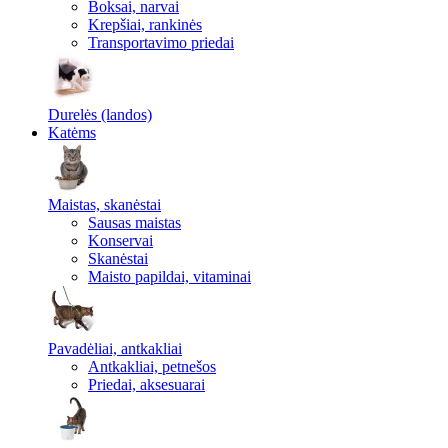
Boksai, narvai
Krepšiai, rankinės
Transportavimo priedai
Durelės (landos)
Katėms
Maistas, skanėstai
Sausas maistas
Konservai
Skanėstai
Maisto papildai, vitaminai
Pavadėliai, antkakliai
Antkakliai, petnešos
Priedai, aksesuarai