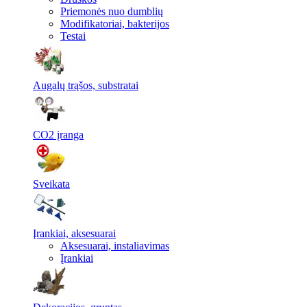
Priemonės nuo dumblių
Modifikatoriai, bakterijos
Testai
Augalų trąšos, substratai
CO2 įranga
Sveikata
Įrankiai, aksesuarai
Aksesuarai, instaliavimas
Įrankiai