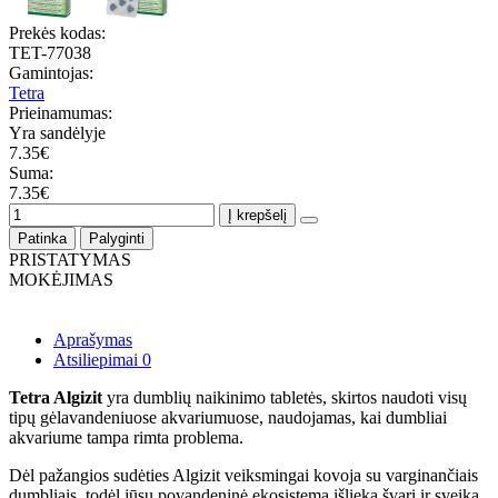
Prekės kodas:
TET-77038
Gamintojas:
Tetra
Prieinamumas:
Yra sandėlyje
7.35€
Suma:
7.35€
Į krepšelį
Patinka
Palyginti
PRISTATYMAS
MOKĖJIMAS
Aprašymas
Atsiliepimai
0
Tetra Algizit
yra dumblių naikinimo tabletės, skirtos naudoti visų
tipų gėlavandeniuose akvariumuose, naudojamas, kai dumbliai
akvariume tampa rimta problema.
Dėl pažangios sudėties Algizit veiksmingai kovoja su varginančiais
dumbliais, todėl jūsų povandeninė ekosistema išlieka švari ir sveika.