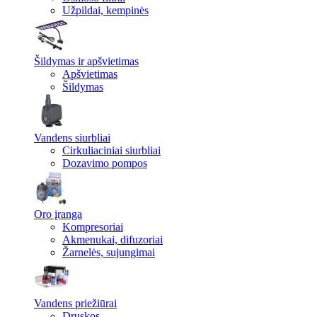
Užpildai, kempinės
Šildymas ir apšvietimas
Apšvietimas
Šildymas
Vandens siurbliai
Cirkuliaciniai siurbliai
Dozavimo pompos
Oro įranga
Kompresoriai
Akmenukai, difuzoriai
Žarnelės, sujungimai
Vandens priežiūrai
Druskos