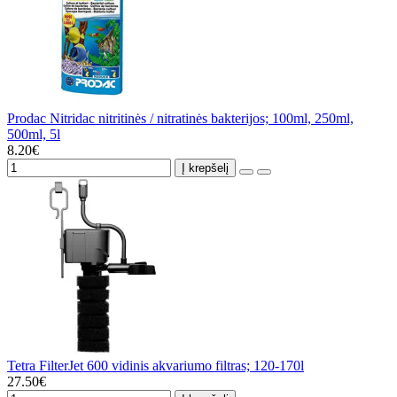
Prodac Nitridac nitritinės / nitratinės bakterijos; 100ml, 250ml,
500ml, 5l
8.20€
Į krepšelį
Tetra FilterJet 600 vidinis akvariumo filtras; 120-170l
27.50€