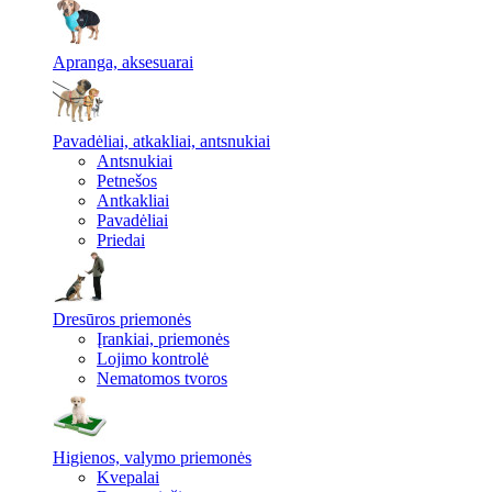
Apranga, aksesuarai
Pavadėliai, atkakliai, antsnukiai
Antsnukiai
Petnešos
Antkakliai
Pavadėliai
Priedai
Dresūros priemonės
Įrankiai, priemonės
Lojimo kontrolė
Nematomos tvoros
Higienos, valymo priemonės
Kvepalai