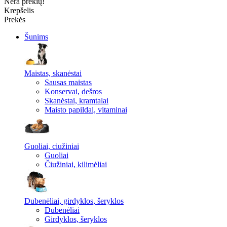
Nėra prekių!
Krepšelis
Prekės
Šunims
Maistas, skanėstai
Sausas maistas
Konservai, dešros
Skanėstai, kramtalai
Maisto papildai, vitaminai
Guoliai, ciužiniai
Guoliai
Čiužiniai, kilimėliai
Dubenėliai, girdyklos, šeryklos
Dubenėliai
Girdyklos, šeryklos