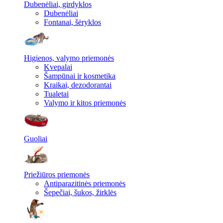
Dubenėliai, girdyklos
Dubenėliai
Fontanai, šėryklos
Higienos, valymo priemonės
Kvepalai
Šampūnai ir kosmetika
Kraikai, dezodorantai
Tualetai
Valymo ir kitos priemonės
Guoliai
Priežiūros priemonės
Antiparazitinės priemonės
Šepečiai, šukos, žirklės