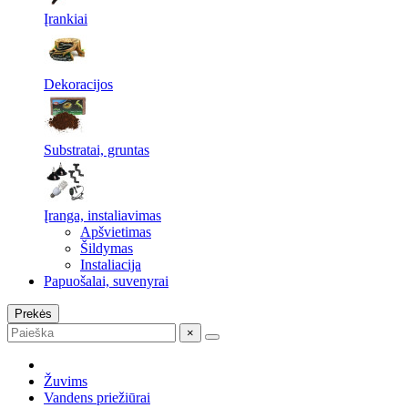
Įrankiai
Dekoracijos
Substratai, gruntas
Įranga, instaliavimas
Apšvietimas
Šildymas
Instaliacija
Papuošalai, suvenyrai
Prekės
×
Žuvims
Vandens priežiūrai