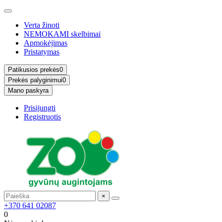
Verta žinoti
NEMOKAMI skelbimai
Apmokėjimas
Pristatymas
Patikusios prekės
0
Prekės palyginimui
0
Mano paskyra
Prisijungti
Registruotis
×
+370 641 02087
0