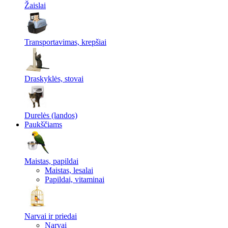
Žaislai
Transportavimas, krepšiai
Draskyklės, stovai
Durelės (landos)
Paukščiams
Maistas, papildai
Maistas, lesalai
Papildai, vitaminai
Narvai ir priedai
Narvai