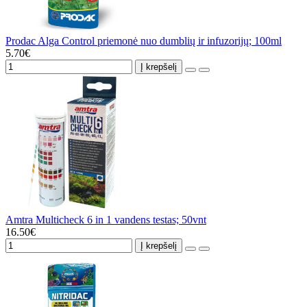
Prodac Alga Control priemonė nuo dumblių ir infuzorijų; 100ml
5.70€
Į krepšelį
Amtra Multicheck 6 in 1 vandens testas; 50vnt
16.50€
Į krepšelį