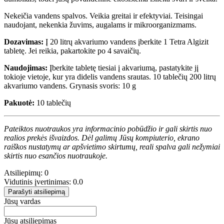
Nekeičia vandens spalvos. Veikia greitai ir efektyviai. Teisingai
naudojant, nekenkia žuvims, augalams ir mikroorganizmams.
Dozavimas:
Į 20 litrų akvariumo vandens įberkite 1 Tetra Algizit
tabletę. Jei reikia, pakartokite po 4 savaičių.
Naudojimas:
Įberkite tabletę tiesiai į akvariumą, pastatykite jį
tokioje vietoje, kur yra didelis vandens srautas. 10 tablečių 200 litrų
akvariumo vandens. Grynasis svoris: 10 g
Pakuotė:
10 tablečių
Pateiktos nuotraukos yra informacinio pobūdžio ir gali skirtis nuo
realios prekės išvaizdos. Dėl galimų Jūsų kompiuterio, ekrano
raiškos nustatymų ar apšvietimo skirtumų, reali spalva gali nežymiai
skirtis nuo esančios nuotraukoje.
Atsiliepimų: 0
Vidutinis įvertinimas: 0.0
Parašyti atsiliepimą
Jūsų vardas
Jūsų atsiliepimas