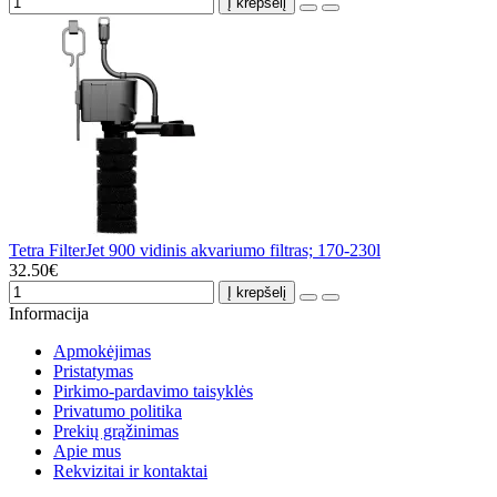
Į krepšelį
Tetra FilterJet 900 vidinis akvariumo filtras; 170-230l
32.50€
Į krepšelį
Informacija
Apmokėjimas
Pristatymas
Pirkimo-pardavimo taisyklės
Privatumo politika
Prekių grąžinimas
Apie mus
Rekvizitai ir kontaktai