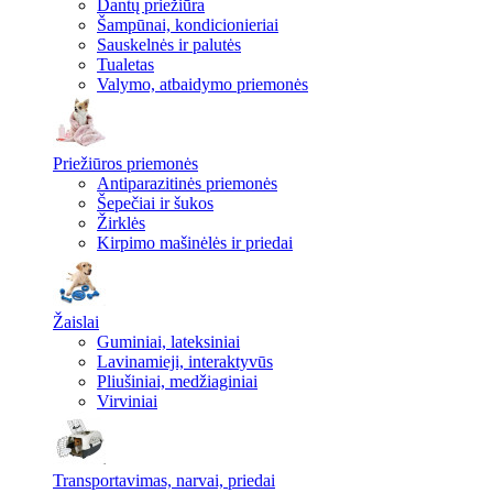
Dantų priežiūra
Šampūnai, kondicionieriai
Sauskelnės ir palutės
Tualetas
Valymo, atbaidymo priemonės
Priežiūros priemonės
Antiparazitinės priemonės
Šepečiai ir šukos
Žirklės
Kirpimo mašinėlės ir priedai
Žaislai
Guminiai, lateksiniai
Lavinamieji, interaktyvūs
Pliušiniai, medžiaginiai
Virviniai
Transportavimas, narvai, priedai