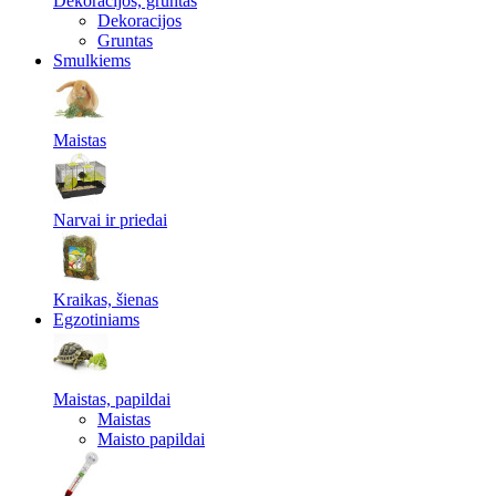
Dekoracijos, gruntas
Dekoracijos
Gruntas
Smulkiems
Maistas
Narvai ir priedai
Kraikas, šienas
Egzotiniams
Maistas, papildai
Maistas
Maisto papildai