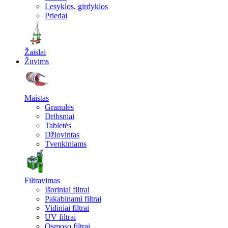
Lesyklos, girdyklos
Priedai
Žaislai
Žuvims
Maistas
Granulės
Dribsniai
Tabletės
Džiovintas
Tvenkiniams
Filtravimas
Išoriniai filtrai
Pakabinami filtrai
Vidiniai filtrai
UV filtrai
Osmoso filtrai