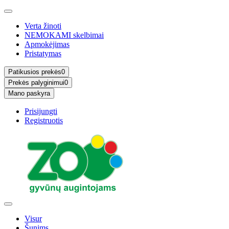
Verta žinoti
NEMOKAMI skelbimai
Apmokėjimas
Pristatymas
Patikusios prekės
0
Prekės palyginimui
0
Mano paskyra
Prisijungti
Registruotis
Visur
Šunims