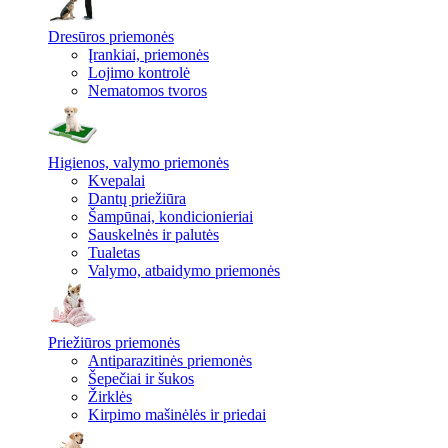
Dresūros priemonės
Įrankiai, priemonės
Lojimo kontrolė
Nematomos tvoros
Higienos, valymo priemonės
Kvepalai
Dantų priežiūra
Šampūnai, kondicionieriai
Sauskelnės ir palutės
Tualetas
Valymo, atbaidymo priemonės
Priežiūros priemonės
Antiparazitinės priemonės
Šepečiai ir šukos
Žirklės
Kirpimo mašinėlės ir priedai