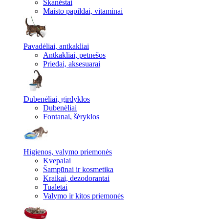
Skanėstai
Maisto papildai, vitaminai
Pavadėliai, antkakliai
Antkakliai, petnešos
Priedai, aksesuarai
Dubenėliai, girdyklos
Dubenėliai
Fontanai, šėryklos
Higienos, valymo priemonės
Kvepalai
Šampūnai ir kosmetika
Kraikai, dezodorantai
Tualetai
Valymo ir kitos priemonės