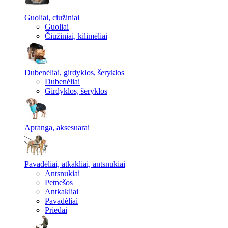
Guoliai, ciužiniai
Guoliai
Čiužiniai, kilimėliai
Dubenėliai, girdyklos, šeryklos
Dubenėliai
Girdyklos, šeryklos
Apranga, aksesuarai
Pavadėliai, atkakliai, antsnukiai
Antsnukiai
Petnešos
Antkakliai
Pavadėliai
Priedai