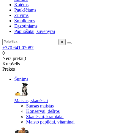
Katėms
Paukščiams
Žuvims
Smulkiems
Egzotiniams
Papuošalai, suvenyrai
×
+370 641 02087
0
Nėra prekių!
Krepšelis
Prekės
Šunims
Maistas, skanėstai
Sausas maistas
Konservai, dešros
Skanėstai, kramtalai
Maisto papildai, vitaminai