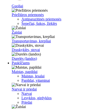
Guoliai
Priežiūros priemonės
Antiparazitinės priemonės
Šepečiai, šukos, žirklės
Žaislai
Transportavimas, krepšiai
Draskyklės, stovai
Durelės (landos)
Paukščiams
Maistas, papildai
Maistas, lesalai
Papildai, vitaminai
Narvai ir priedai
Narvai
Lesyklos, girdyklos
Priedai