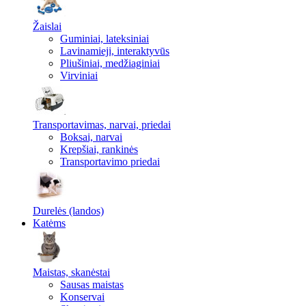
Žaislai
Guminiai, lateksiniai
Lavinamieji, interaktyvūs
Pliušiniai, medžiaginiai
Virviniai
Transportavimas, narvai, priedai
Boksai, narvai
Krepšiai, rankinės
Transportavimo priedai
Durelės (landos)
Katėms
Maistas, skanėstai
Sausas maistas
Konservai