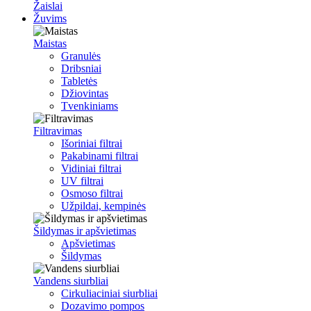
Žaislai
Žuvims
Maistas
Granulės
Dribsniai
Tabletės
Džiovintas
Tvenkiniams
Filtravimas
Išoriniai filtrai
Pakabinami filtrai
Vidiniai filtrai
UV filtrai
Osmoso filtrai
Užpildai, kempinės
Šildymas ir apšvietimas
Apšvietimas
Šildymas
Vandens siurbliai
Cirkuliaciniai siurbliai
Dozavimo pompos