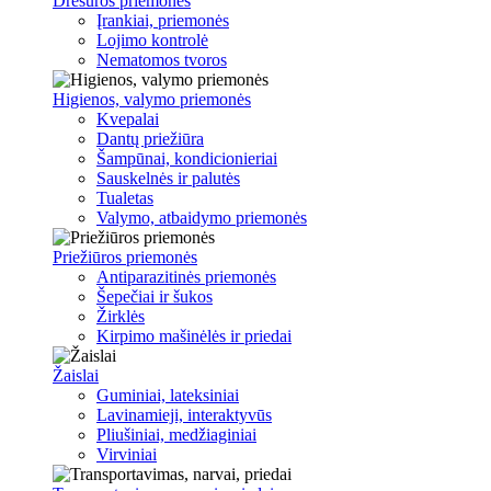
Dresūros priemonės
Įrankiai, priemonės
Lojimo kontrolė
Nematomos tvoros
Higienos, valymo priemonės
Kvepalai
Dantų priežiūra
Šampūnai, kondicionieriai
Sauskelnės ir palutės
Tualetas
Valymo, atbaidymo priemonės
Priežiūros priemonės
Antiparazitinės priemonės
Šepečiai ir šukos
Žirklės
Kirpimo mašinėlės ir priedai
Žaislai
Guminiai, lateksiniai
Lavinamieji, interaktyvūs
Pliušiniai, medžiaginiai
Virviniai