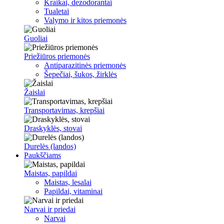
Kraikai, dezodorantai
Tualetai
Valymo ir kitos priemonės
Guoliai
Priežiūros priemonės
Antiparazitinės priemonės
Šepečiai, šukos, žirklės
Žaislai
Transportavimas, krepšiai
Draskyklės, stovai
Durelės (landos)
Paukščiams
Maistas, papildai
Maistas, lesalai
Papildai, vitaminai
Narvai ir priedai
Narvai