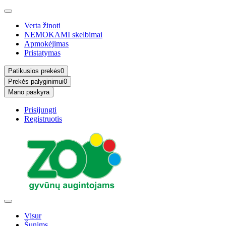
Verta žinoti
NEMOKAMI skelbimai
Apmokėjimas
Pristatymas
Patikusios prekės
0
Prekės palyginimui
0
Mano paskyra
Prisijungti
Registruotis
Visur
Šunims