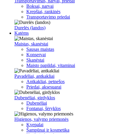
Transportavimas, narvai, priedai
Boksai, narvai
Krepšiai, rankinės
Transportavimo priedai
Durelės (landos)
Katėms
Maistas, skanėstai
Sausas maistas
Konservai
Skanėstai
Maisto papildai, vitaminai
Pavadėliai, antkakliai
Antkakliai, petnešos
Priedai, aksesuarai
Dubenėliai, girdyklos
Dubenėliai
Fontanai, šėryklos
Higienos, valymo priemonės
Kvepalai
Šampūnai ir kosmetika