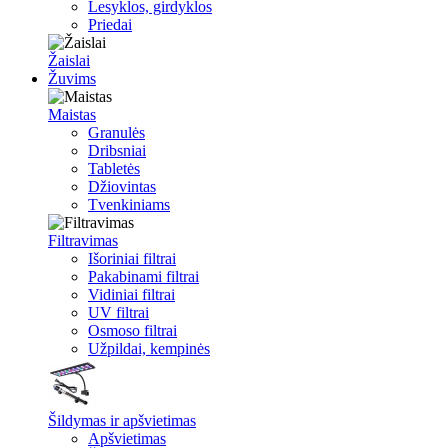
Lesyklos, girdyklos
Priedai
Žaislai
Žuvims
Maistas
Granulės
Dribsniai
Tabletės
Džiovintas
Tvenkiniams
Filtravimas
Išoriniai filtrai
Pakabinami filtrai
Vidiniai filtrai
UV filtrai
Osmoso filtrai
Užpildai, kempinės
Šildymas ir apšvietimas
Apšvietimas