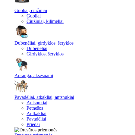
Guoliai, ciužiniai
Guoliai
Čiužiniai, kilimėliai
Dubenėliai, girdyklos, šeryklos
Dubenėliai
Girdyklos, šeryklos
Apranga, aksesuarai
Pavadėliai, atkakliai, antsnukiai
Antsnukiai
Petnešos
Antkakliai
Pavadėliai
Priedai