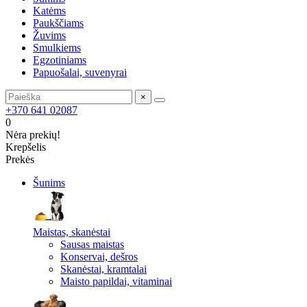
Katėms
Paukščiams
Žuvims
Smulkiems
Egzotiniams
Papuošalai, suvenyrai
×
+370 641 02087
0
Nėra prekių!
Krepšelis
Prekės
Šunims
Maistas, skanėstai
Sausas maistas
Konservai, dešros
Skanėstai, kramtalai
Maisto papildai, vitaminai