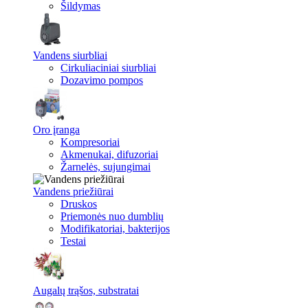
Šildymas
Vandens siurbliai
Cirkuliaciniai siurbliai
Dozavimo pompos
Oro įranga
Kompresoriai
Akmenukai, difuzoriai
Žarnelės, sujungimai
Vandens priežiūrai
Druskos
Priemonės nuo dumblių
Modifikatoriai, bakterijos
Testai
Augalų trąšos, substratai