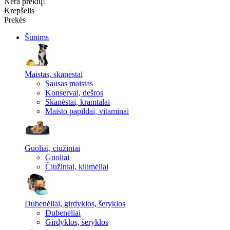
Nėra prekių!
Krepšelis
Prekės
Šunims
Maistas, skanėstai
Sausas maistas
Konservai, dešros
Skanėstai, kramtalai
Maisto papildai, vitaminai
Guoliai, ciužiniai
Guoliai
Čiužiniai, kilimėliai
Dubenėliai, girdyklos, šeryklos
Dubenėliai
Girdyklos, šeryklos