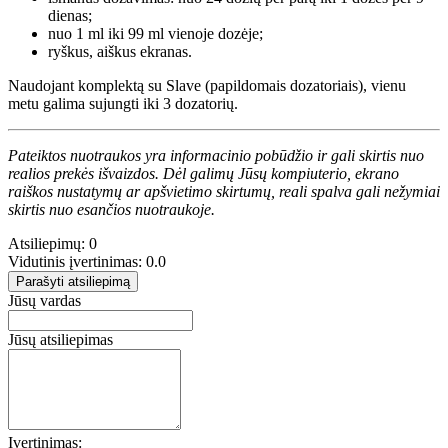
dienas;
nuo 1 ml iki 99 ml vienoje dozėje;
ryškus, aiškus ekranas.
Naudojant komplektą su Slave (papildomais dozatoriais), vienu
metu galima sujungti iki 3 dozatorių.
Pateiktos nuotraukos yra informacinio pobūdžio ir gali skirtis nuo
realios prekės išvaizdos. Dėl galimų Jūsų kompiuterio, ekrano
raiškos nustatymų ar apšvietimo skirtumų, reali spalva gali nežymiai
skirtis nuo esančios nuotraukoje.
Atsiliepimų: 0
Vidutinis įvertinimas: 0.0
Parašyti atsiliepimą
Jūsų vardas
Jūsų atsiliepimas
Įvertinimas: