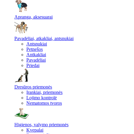
Apranga, aksesuarai
Pavadėliai, atkakliai, antsnukiai
Antsnukiai
Petnešos
Antkakliai
Pavadėliai
Priedai
Dresūros priemonės
Įrankiai, priemonės
Lojimo kontrolė
Nematomos tvoros
Higienos, valymo priemonės
Kvepalai