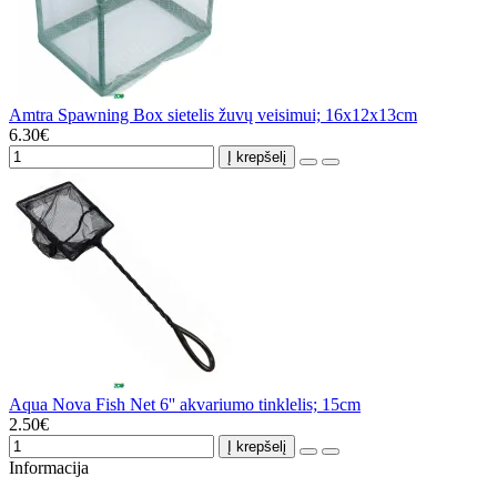
Amtra Spawning Box sietelis žuvų veisimui; 16x12x13cm
6.30€
Į krepšelį
Aqua Nova Fish Net 6'' akvariumo tinklelis; 15cm
2.50€
Į krepšelį
Informacija