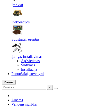
Įrankiai
Dekoracijos
Substratai, gruntas
Įranga, instaliavimas
Apšvietimas
Šildymas
Instaliacija
Papuošalai, suvenyrai
Prekės
×
Žuvims
Vandens siurbliai