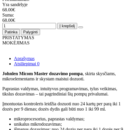
Yra sandėlyje
68.00€
Suma:
68.00€
Į krepšelį
Patinka
Palyginti
PRISTATYMAS
MOKĖJIMAS
Aprašymas
Atsiliepimai
0
Johnlen Micom Master dozavimo pompa
, skirta skysčiams,
mikroelementams ir skystam maistui dozuoti.
Paprastas valdymas, intuityvus programavimas, tylus veikimas,
tikslus dozavimas – tai pagrindiniai šių pompų privalumai.
Įmontuotas kontroleris leidžia dozuoti nuo 24 kartų per parą iki 1
dozės per 9 dienas; dozės dydis gali būti nuo 1 iki 99 ml.
mikroprocesorius, paprastas valdymas;
unikalus mikrodozavimas;
išmanus dozavimas: nuo 24 dozių per parą iki 1 dozės per 9