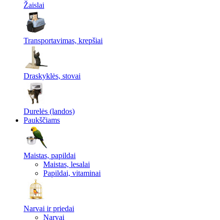
Žaislai
Transportavimas, krepšiai
Draskyklės, stovai
Durelės (landos)
Paukščiams
Maistas, papildai
Maistas, lesalai
Papildai, vitaminai
Narvai ir priedai
Narvai