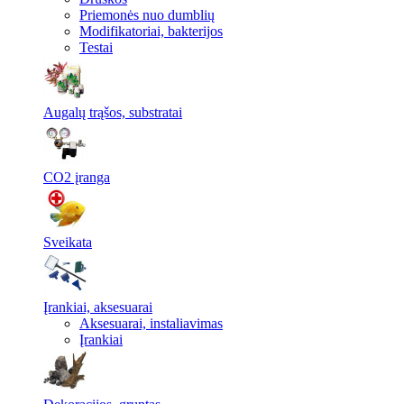
Priemonės nuo dumblių
Modifikatoriai, bakterijos
Testai
Augalų trąšos, substratai
CO2 įranga
Sveikata
Įrankiai, aksesuarai
Aksesuarai, instaliavimas
Įrankiai