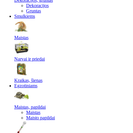
Dekoracijos, gruntas
Dekoracijos
Gruntas
Smulkiems
Maistas
Narvai ir priedai
Kraikas, šienas
Egzotiniams
Maistas, papildai
Maistas
Maisto papildai