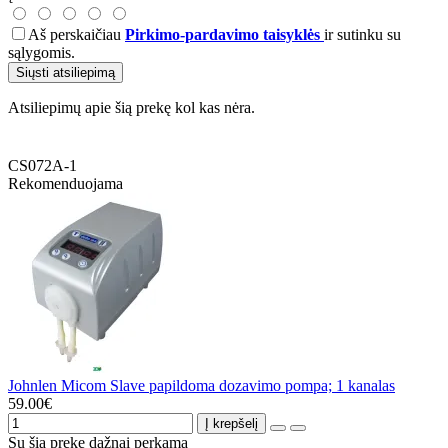
Aš perskaičiau
Pirkimo-pardavimo taisyklės
ir sutinku su
sąlygomis.
Siųsti atsiliepimą
Atsiliepimų apie šią prekę kol kas nėra.
CS072A-1
Rekomenduojama
Johnlen Micom Slave papildoma dozavimo pompa; 1 kanalas
59.00€
Į krepšelį
Su šia preke dažnai perkama