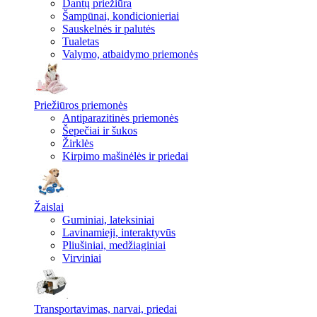
Dantų priežiūra
Šampūnai, kondicionieriai
Sauskelnės ir palutės
Tualetas
Valymo, atbaidymo priemonės
Priežiūros priemonės
Antiparazitinės priemonės
Šepečiai ir šukos
Žirklės
Kirpimo mašinėlės ir priedai
Žaislai
Guminiai, lateksiniai
Lavinamieji, interaktyvūs
Pliušiniai, medžiaginiai
Virviniai
Transportavimas, narvai, priedai