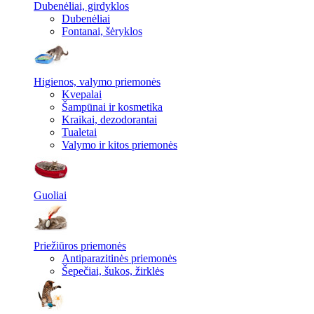
Dubenėliai, girdyklos
Dubenėliai
Fontanai, šėryklos
Higienos, valymo priemonės
Kvepalai
Šampūnai ir kosmetika
Kraikai, dezodorantai
Tualetai
Valymo ir kitos priemonės
Guoliai
Priežiūros priemonės
Antiparazitinės priemonės
Šepečiai, šukos, žirklės