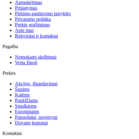
Apmokėjimas
Pristatymas
Pirkimo-pardavimo taisyklės
Privatumo politika
Prekių grąžinimas
Apie mus
Rekvizitai ir kontaktai
Pagalba
Nemokami skelbimai
Verta žinoti
Prekės
Akcijos, išpardavimai
Šunims
Katėms
Paukščiams
Smulkiems
Egzotiniams
Papuošalai, suvenyrai
Dovanų kuponai
Kontaktai