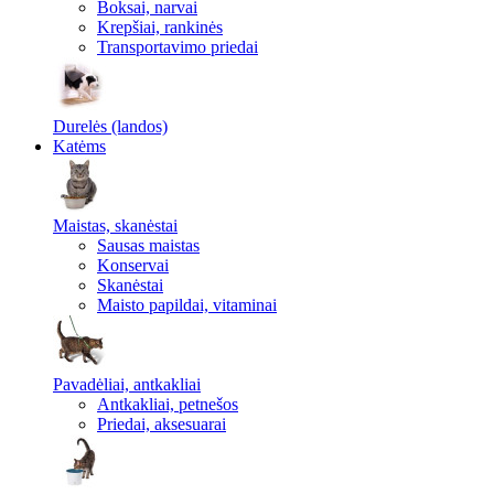
Boksai, narvai
Krepšiai, rankinės
Transportavimo priedai
Durelės (landos)
Katėms
Maistas, skanėstai
Sausas maistas
Konservai
Skanėstai
Maisto papildai, vitaminai
Pavadėliai, antkakliai
Antkakliai, petnešos
Priedai, aksesuarai