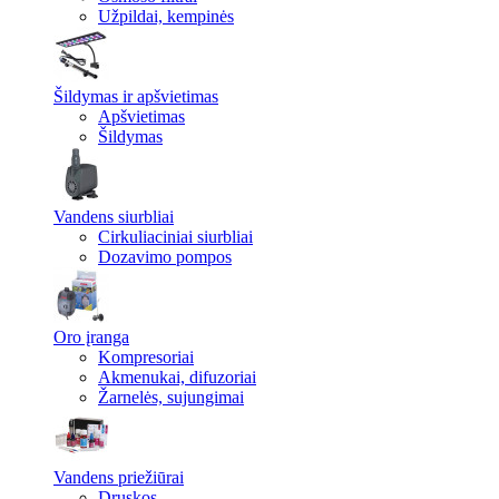
Užpildai, kempinės
Šildymas ir apšvietimas
Apšvietimas
Šildymas
Vandens siurbliai
Cirkuliaciniai siurbliai
Dozavimo pompos
Oro įranga
Kompresoriai
Akmenukai, difuzoriai
Žarnelės, sujungimai
Vandens priežiūrai
Druskos