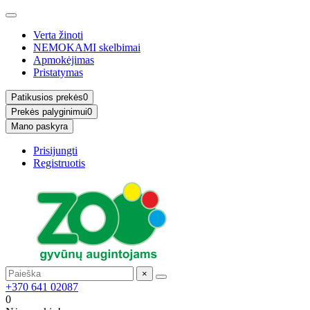
Verta žinoti
NEMOKAMI skelbimai
Apmokėjimas
Pristatymas
Patikusios prekės
0
Prekės palyginimui
0
Mano paskyra
Prisijungti
Registruotis
×
+370 641 02087
0