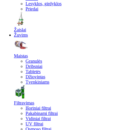
Lesyklos, girdyklos
Priedai
Žaislai
Žuvims
Maistas
Granulės
Dribsniai
Tabletės
Džiovintas
Tvenkiniams
Filtravimas
Išoriniai filtrai
Pakabinami filtrai
Vidiniai filtrai
UV filtrai
Osmoso filtrai