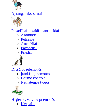
Apranga, aksesuarai
Pavadėliai, atkakliai, antsnukiai
Antsnukiai
Petnešos
Antkakliai
Pavadėliai
Priedai
Dresūros priemonės
Įrankiai, priemonės
Lojimo kontrolė
Nematomos tvoros
Higienos, valymo priemonės
Kvepalai