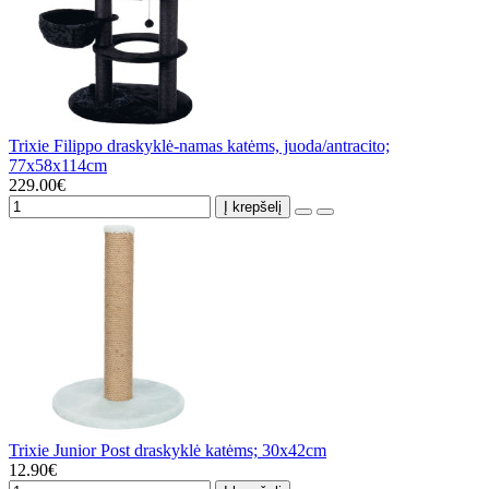
Trixie Filippo draskyklė-namas katėms, juoda/antracito;
77x58x114cm
229.00€
Į krepšelį
Trixie Junior Post draskyklė katėms; 30x42cm
12.90€