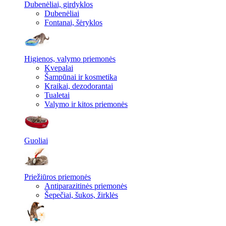
Dubenėliai, girdyklos
Dubenėliai
Fontanai, šėryklos
Higienos, valymo priemonės
Kvepalai
Šampūnai ir kosmetika
Kraikai, dezodorantai
Tualetai
Valymo ir kitos priemonės
Guoliai
Priežiūros priemonės
Antiparazitinės priemonės
Šepečiai, šukos, žirklės