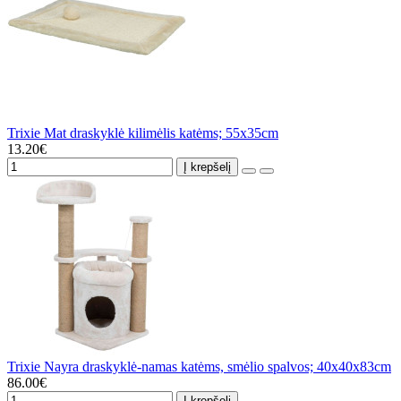
Trixie Mat draskyklė kilimėlis katėms; 55x35cm
13.20€
Į krepšelį
Trixie Nayra draskyklė-namas katėms, smėlio spalvos; 40x40x83cm
86.00€
Į krepšelį