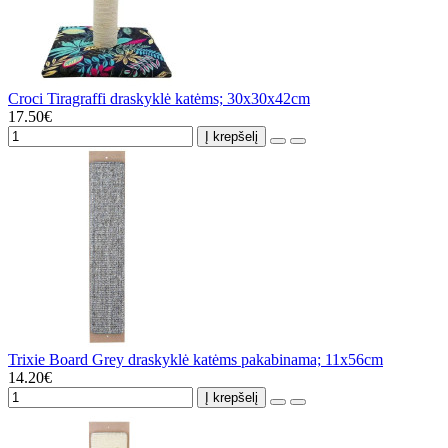
Croci Tiragraffi draskyklė katėms; 30x30x42cm
17.50€
Į krepšelį
Trixie Board Grey draskyklė katėms pakabinama; 11x56cm
14.20€
Į krepšelį