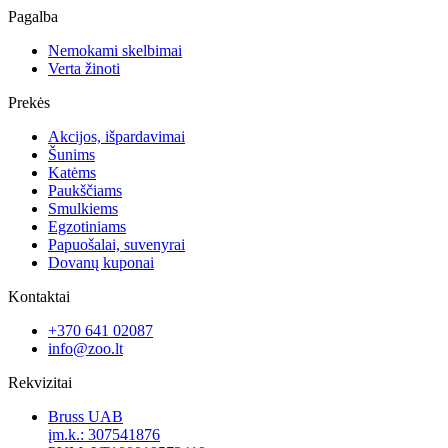
Pagalba
Nemokami skelbimai
Verta žinoti
Prekės
Akcijos, išpardavimai
Šunims
Katėms
Paukščiams
Smulkiems
Egzotiniams
Papuošalai, suvenyrai
Dovanų kuponai
Kontaktai
+370 641 02087
info@zoo.lt
Rekvizitai
Bruss UAB
įm.k.: 307541876