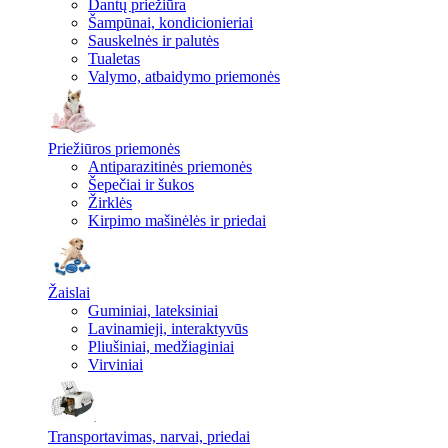
Dantų priežiūra
Šampūnai, kondicionieriai
Sauskelnės ir palutės
Tualetas
Valymo, atbaidymo priemonės
Priežiūros priemonės
Antiparazitinės priemonės
Šepečiai ir šukos
Žirklės
Kirpimo mašinėlės ir priedai
Žaislai
Guminiai, lateksiniai
Lavinamieji, interaktyvūs
Pliušiniai, medžiaginiai
Virviniai
Transportavimas, narvai, priedai