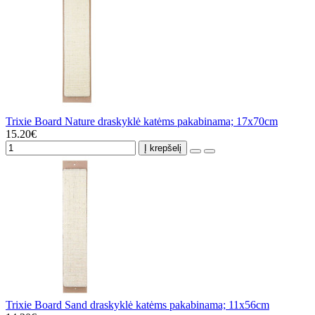
Trixie Board Nature draskyklė katėms pakabinama; 17x70cm
15.20€
Į krepšelį
Trixie Board Sand draskyklė katėms pakabinama; 11x56cm