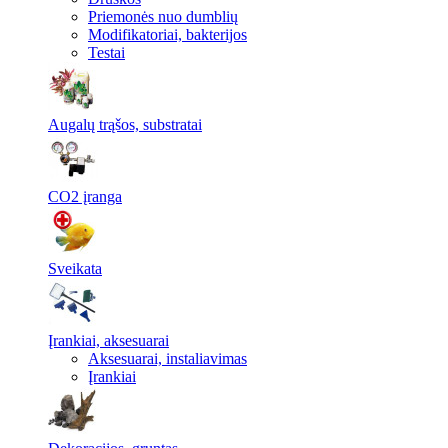
Priemonės nuo dumblių
Modifikatoriai, bakterijos
Testai
Augalų trąšos, substratai
CO2 įranga
Sveikata
Įrankiai, aksesuarai
Aksesuarai, instaliavimas
Įrankiai