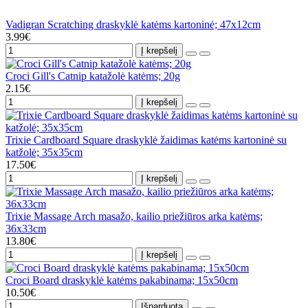
Vadigran Scratching draskyklė katėms kartoninė; 47x12cm
3.99€
Į krepšelį
Croci Gill's Catnip katažolė katėms; 20g
2.15€
Į krepšelį
Trixie Cardboard Square draskyklė žaidimas katėms kartoninė su
katžolė; 35x35cm
17.50€
Į krepšelį
Trixie Massage Arch masažo, kailio priežiūros arka katėms;
36x33cm
13.80€
Į krepšelį
Croci Board draskyklė katėms pakabinama; 15x50cm
10.50€
Išparduota