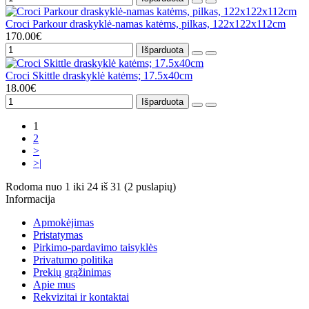
Croci Parkour draskyklė-namas katėms, pilkas, 122x122x112cm
170.00€
Išparduota
Croci Skittle draskyklė katėms; 17.5x40cm
18.00€
Išparduota
1
2
>
>|
Rodoma nuo 1 iki 24 iš 31 (2 puslapių)
Informacija
Apmokėjimas
Pristatymas
Pirkimo-pardavimo taisyklės
Privatumo politika
Prekių grąžinimas
Apie mus
Rekvizitai ir kontaktai