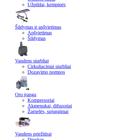
Užpildai, kempinės
Šildymas ir apšvietimas
Apšvietimas
Šildymas
Vandens siurbliai
Cirkuliaciniai siurbliai
Dozavimo pompos
Oro įranga
Kompresoriai
Akmenukai, difuzoriai
Žarnelės, sujungimai
Vandens priežiūrai
Druskos