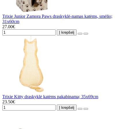
Trixie Junior Zamora Paws draskyklė-namas katėms, smėlio;
31x60cm
27.00€
Į krepšelį
Trixie Kitty draskyklė katėms pakabinama; 35x69cm
23.50€
Į krepšelį