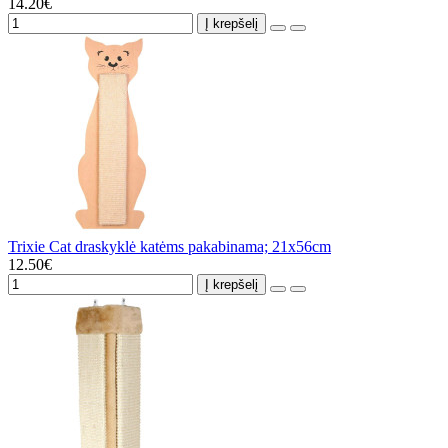
14.20€
Į krepšelį
Trixie Cat draskyklė katėms pakabinama; 21x56cm
12.50€
Į krepšelį