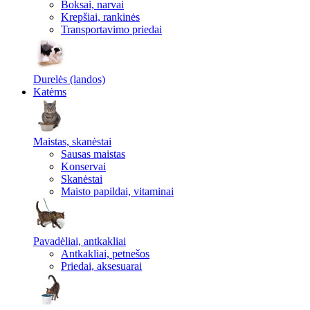
Boksai, narvai
Krepšiai, rankinės
Transportavimo priedai
Durelės (landos)
Katėms
Maistas, skanėstai
Sausas maistas
Konservai
Skanėstai
Maisto papildai, vitaminai
Pavadėliai, antkakliai
Antkakliai, petnešos
Priedai, aksesuarai