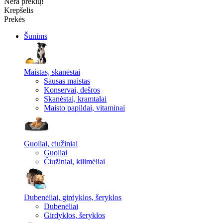
Nėra prekių!
Krepšelis
Prekės
Šunims
Maistas, skanėstai
Sausas maistas
Konservai, dešros
Skanėstai, kramtalai
Maisto papildai, vitaminai
Guoliai, ciužiniai
Guoliai
Čiužiniai, kilimėliai
Dubenėliai, girdyklos, šeryklos
Dubenėliai
Girdyklos, šeryklos