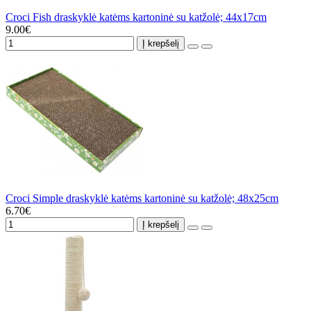
Croci Fish draskyklė katėms kartoninė su katžolė; 44x17cm
9.00€
Į krepšelį
Croci Simple draskyklė katėms kartoninė su katžolė; 48x25cm
6.70€
Į krepšelį