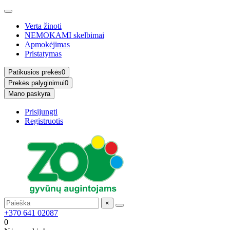
Verta žinoti
NEMOKAMI skelbimai
Apmokėjimas
Pristatymas
Patikusios prekės
0
Prekės palyginimui
0
Mano paskyra
Prisijungti
Registruotis
×
+370 641 02087
0