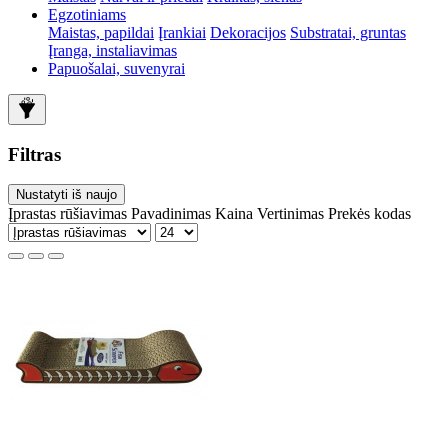
Egzotiniams
Maistas, papildai
Įrankiai
Dekoracijos
Substratai, gruntas
Įranga, instaliavimas
Papuošalai, suvenyrai
Filtras
Nustatyti iš naujo
Įprastas rūšiavimas
Pavadinimas
Kaina
Vertinimas
Prekės kodas