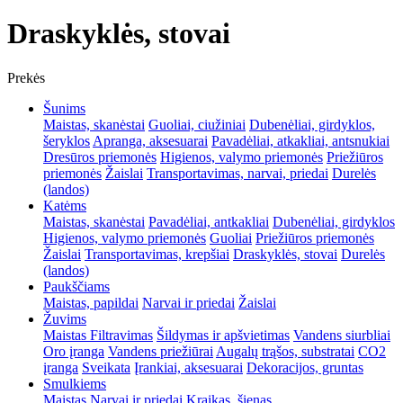
Draskyklės, stovai
Prekės
Šunims
Maistas, skanėstai
Guoliai, ciužiniai
Dubenėliai, girdyklos,
šeryklos
Apranga, aksesuarai
Pavadėliai, atkakliai, antsnukiai
Dresūros priemonės
Higienos, valymo priemonės
Priežiūros
priemonės
Žaislai
Transportavimas, narvai, priedai
Durelės
(landos)
Katėms
Maistas, skanėstai
Pavadėliai, antkakliai
Dubenėliai, girdyklos
Higienos, valymo priemonės
Guoliai
Priežiūros priemonės
Žaislai
Transportavimas, krepšiai
Draskyklės, stovai
Durelės
(landos)
Paukščiams
Maistas, papildai
Narvai ir priedai
Žaislai
Žuvims
Maistas
Filtravimas
Šildymas ir apšvietimas
Vandens siurbliai
Oro įranga
Vandens priežiūrai
Augalų trąšos, substratai
CO2
įranga
Sveikata
Įrankiai, aksesuarai
Dekoracijos, gruntas
Smulkiems
Maistas
Narvai ir priedai
Kraikas, šienas