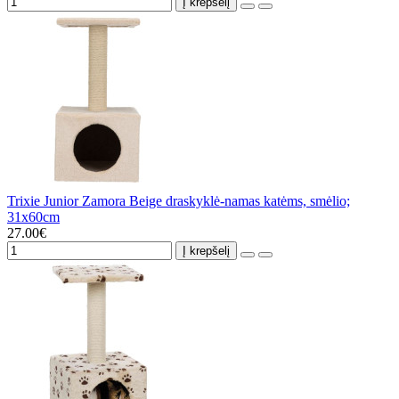
Į krepšelį
Trixie Junior Zamora Beige draskyklė-namas katėms, smėlio;
31x60cm
27.00€
Į krepšelį