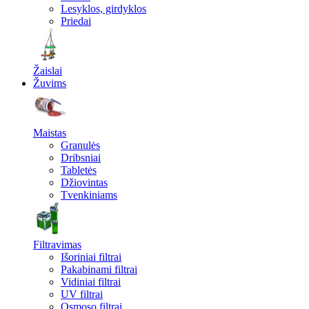
Lesyklos, girdyklos
Priedai
Žaislai
Žuvims
Maistas
Granulės
Dribsniai
Tabletės
Džiovintas
Tvenkiniams
Filtravimas
Išoriniai filtrai
Pakabinami filtrai
Vidiniai filtrai
UV filtrai
Osmoso filtrai