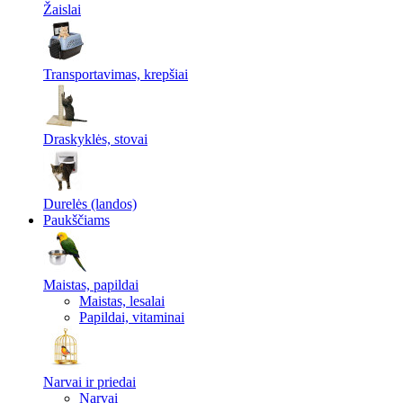
Žaislai
Transportavimas, krepšiai
Draskyklės, stovai
Durelės (landos)
Paukščiams
Maistas, papildai
Maistas, lesalai
Papildai, vitaminai
Narvai ir priedai
Narvai