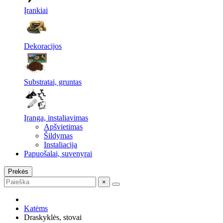
Įrankiai
Dekoracijos
Substratai, gruntas
Įranga, instaliavimas
Apšvietimas
Šildymas
Instaliacija
Papuošalai, suvenyrai
Prekės
×
Katėms
Draskyklės, stovai