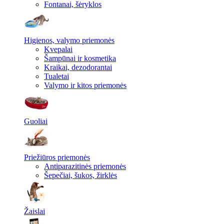
Fontanai, šėryklos
Higienos, valymo priemonės
Kvepalai
Šampūnai ir kosmetika
Kraikai, dezodorantai
Tualetai
Valymo ir kitos priemonės
Guoliai
Priežiūros priemonės
Antiparazitinės priemonės
Šepečiai, šukos, žirklės
Žaislai