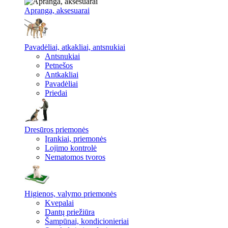
Apranga, aksesuarai
Pavadėliai, atkakliai, antsnukiai
Antsnukiai
Petnešos
Antkakliai
Pavadėliai
Priedai
Dresūros priemonės
Įrankiai, priemonės
Lojimo kontrolė
Nematomos tvoros
Higienos, valymo priemonės
Kvepalai
Dantų priežiūra
Šampūnai, kondicionieriai