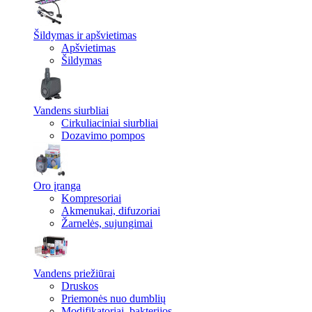
Šildymas ir apšvietimas
Apšvietimas
Šildymas
Vandens siurbliai
Cirkuliaciniai siurbliai
Dozavimo pompos
Oro įranga
Kompresoriai
Akmenukai, difuzoriai
Žarnelės, sujungimai
Vandens priežiūrai
Druskos
Priemonės nuo dumblių
Modifikatoriai, bakterijos