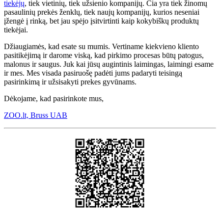
tiekėjų
, tiek vietinių, tiek užsienio kompanijų. Čia yra tiek žinomų
pasaulinių prekės ženklų, tiek naujų kompanijų, kurios neseniai
įžengė į rinką, bet jau spėjo įsitvirtinti kaip kokybiškų produktų
tiekėjai.
Džiaugiamės, kad esate su mumis. Vertiname kiekvieno kliento
pasitikėjimą ir darome viską, kad pirkimo procesas būtų patogus,
malonus ir saugus. Juk kai jūsų augintinis laimingas, laimingi esame
ir mes. Mes visada pasiruošę padėti jums padaryti teisingą
pasirinkimą ir užsisakyti prekes gyvūnams.
Dėkojame, kad pasirinkote mus,
ZOO.lt, Bruss UAB