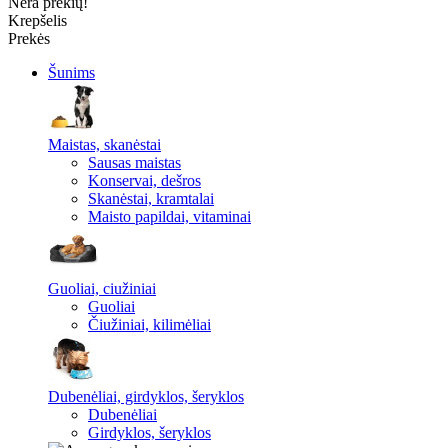
Nėra prekių!
Krepšelis
Prekės
Šunims
Maistas, skanėstai
Sausas maistas
Konservai, dešros
Skanėstai, kramtalai
Maisto papildai, vitaminai
Guoliai, ciužiniai
Guoliai
Čiužiniai, kilimėliai
Dubenėliai, girdyklos, šeryklos
Dubenėliai
Girdyklos, šeryklos