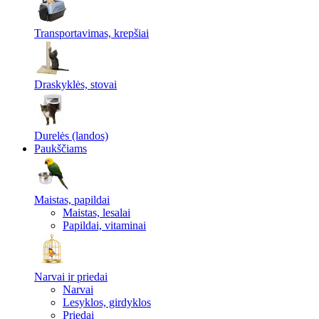
Transportavimas, krepšiai
Draskyklės, stovai
Durelės (landos)
Paukščiams
Maistas, papildai
Maistas, lesalai
Papildai, vitaminai
Narvai ir priedai
Narvai
Lesyklos, girdyklos
Priedai