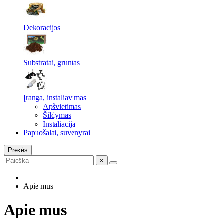
Dekoracijos
Substratai, gruntas
Įranga, instaliavimas
Apšvietimas
Šildymas
Instaliacija
Papuošalai, suvenyrai
Prekės
×
Apie mus
Apie mus