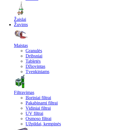
Žaislai
Žuvims
Maistas
Granulės
Dribsniai
Tabletės
Džiovintas
Tvenkiniams
Filtravimas
Išoriniai filtrai
Pakabinami filtrai
Vidiniai filtrai
UV filtrai
Osmoso filtrai
Užpildai, kempinės