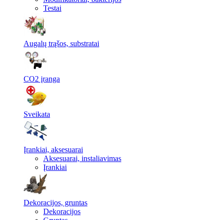
Testai
Augalų trąšos, substratai
CO2 įranga
Sveikata
Įrankiai, aksesuarai
Aksesuarai, instaliavimas
Įrankiai
Dekoracijos, gruntas
Dekoracijos