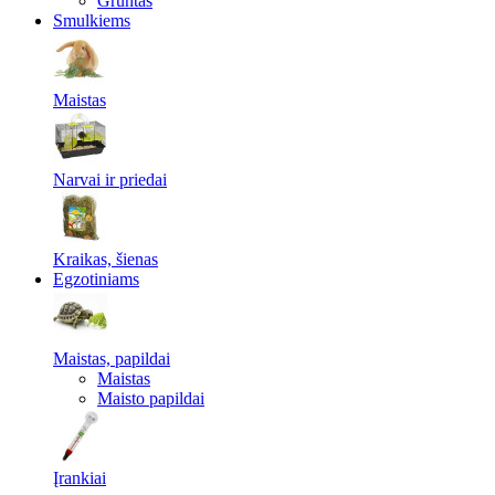
Gruntas
Smulkiems
Maistas
Narvai ir priedai
Kraikas, šienas
Egzotiniams
Maistas, papildai
Maistas
Maisto papildai
Įrankiai