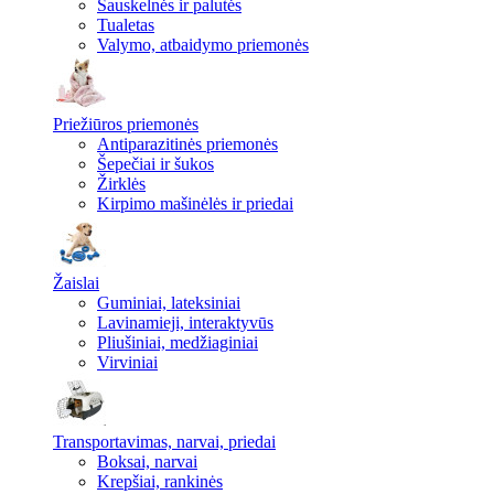
Sauskelnės ir palutės
Tualetas
Valymo, atbaidymo priemonės
Priežiūros priemonės
Antiparazitinės priemonės
Šepečiai ir šukos
Žirklės
Kirpimo mašinėlės ir priedai
Žaislai
Guminiai, lateksiniai
Lavinamieji, interaktyvūs
Pliušiniai, medžiaginiai
Virviniai
Transportavimas, narvai, priedai
Boksai, narvai
Krepšiai, rankinės