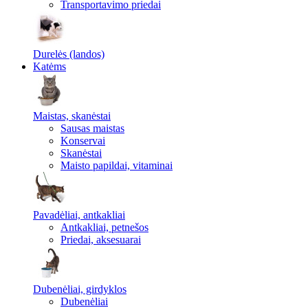
Transportavimo priedai
Durelės (landos)
Katėms
Maistas, skanėstai
Sausas maistas
Konservai
Skanėstai
Maisto papildai, vitaminai
Pavadėliai, antkakliai
Antkakliai, petnešos
Priedai, aksesuarai
Dubenėliai, girdyklos
Dubenėliai