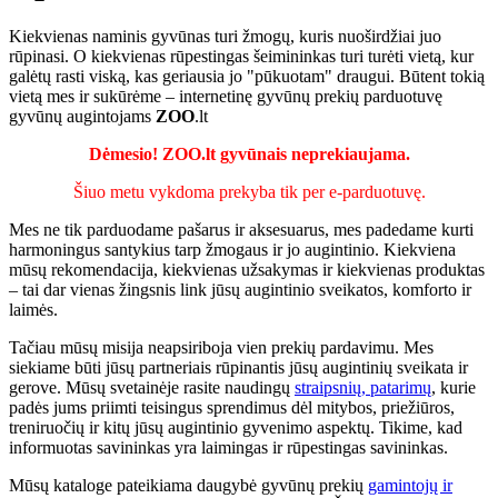
Kiekvienas naminis gyvūnas turi žmogų, kuris nuoširdžiai juo
rūpinasi. O kiekvienas rūpestingas šeimininkas turi turėti vietą, kur
galėtų rasti viską, kas geriausia jo "pūkuotam" draugui. Būtent tokią
vietą mes ir sukūrėme – internetinę gyvūnų prekių parduotuvę
gyvūnų augintojams
ZOO
.lt
Dėmesio! ZOO.lt gyvūnais neprekiaujama.
Šiuo metu vykdoma prekyba tik per e-parduotuvę.
Mes ne tik parduodame pašarus ir aksesuarus, mes padedame kurti
harmoningus santykius tarp žmogaus ir jo augintinio. Kiekviena
mūsų rekomendacija, kiekvienas užsakymas ir kiekvienas produktas
– tai dar vienas žingsnis link jūsų augintinio sveikatos, komforto ir
laimės.
Tačiau mūsų misija neapsiriboja vien prekių pardavimu. Mes
siekiame būti jūsų partneriais rūpinantis jūsų augintinių sveikata ir
gerove. Mūsų svetainėje rasite naudingų
straipsnių, patarimų
, kurie
padės jums priimti teisingus sprendimus dėl mitybos, priežiūros,
treniruočių ir kitų jūsų augintinio gyvenimo aspektų. Tikime, kad
informuotas savininkas yra laimingas ir rūpestingas savininkas.
Mūsų kataloge pateikiama daugybė gyvūnų prekių
gamintojų ir