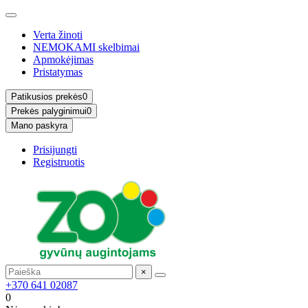
Verta žinoti
NEMOKAMI skelbimai
Apmokėjimas
Pristatymas
Patikusios prekės
0
Prekės palyginimui
0
Mano paskyra
Prisijungti
Registruotis
×
+370 641 02087
0