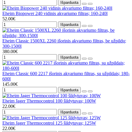
Išparduota
Eheim Biopower 240 vidinis akvariumo filtras; 160-240l
52.00€
Išparduota
Eheim Classic 1500XL 2260 išorinis akvariumo filtras, be užpildų;
300-1500l
380.00€
Išparduota
Eheim Classic 600 2217 išorinis akvariumo filtras, su užpildais; 180-
600l
145.00€
Išparduota
Eheim Jager Thermocontrol 100 šildytuvas; 100W
22.00€
Išparduota
Eheim Jager Thermocontrol 125 šildytuvas; 125W
22.00€