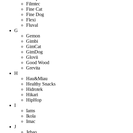
Filmtec
Fine Cat
Fine Dog
Flexi
Fluval
G
Gemon
Gimbi
GimCat
GimDog
Glovii
Good Wood
Grevita
H
Hau&Miau
Healthy Snacks
Hidrotek
Hikari
HipHop
I
Iams
Ikola
Imac
J
Jebao