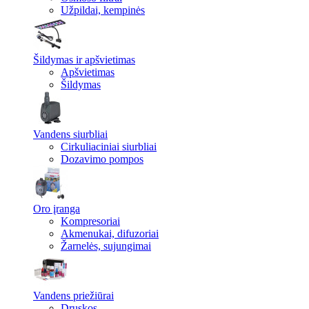
Užpildai, kempinės
Šildymas ir apšvietimas
Apšvietimas
Šildymas
Vandens siurbliai
Cirkuliaciniai siurbliai
Dozavimo pompos
Oro įranga
Kompresoriai
Akmenukai, difuzoriai
Žarnelės, sujungimai
Vandens priežiūrai
Druskos