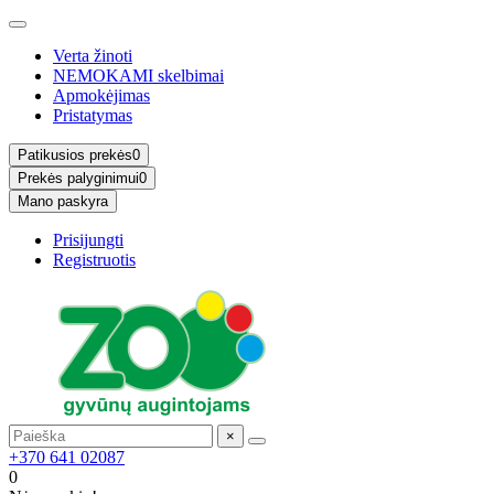
Verta žinoti
NEMOKAMI skelbimai
Apmokėjimas
Pristatymas
Patikusios prekės
0
Prekės palyginimui
0
Mano paskyra
Prisijungti
Registruotis
×
+370 641 02087
0