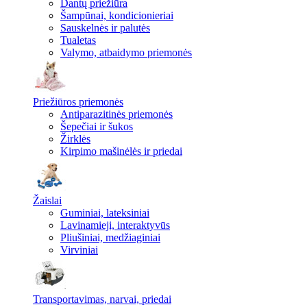
Dantų priežiūra
Šampūnai, kondicionieriai
Sauskelnės ir palutės
Tualetas
Valymo, atbaidymo priemonės
Priežiūros priemonės
Antiparazitinės priemonės
Šepečiai ir šukos
Žirklės
Kirpimo mašinėlės ir priedai
Žaislai
Guminiai, lateksiniai
Lavinamieji, interaktyvūs
Pliušiniai, medžiaginiai
Virviniai
Transportavimas, narvai, priedai