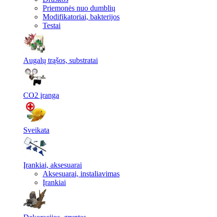
Priemonės nuo dumblių
Modifikatoriai, bakterijos
Testai
Augalų trąšos, substratai
CO2 įranga
Sveikata
Įrankiai, aksesuarai
Aksesuarai, instaliavimas
Įrankiai