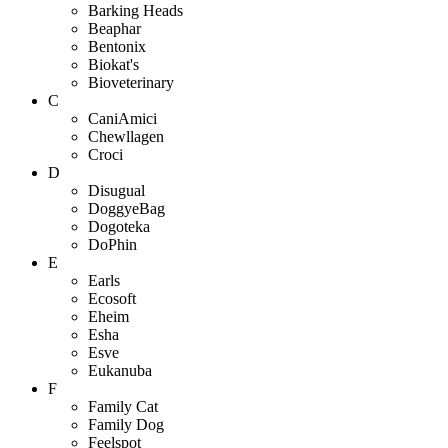
Barking Heads
Beaphar
Bentonix
Biokat's
Bioveterinary
C
CaniAmici
Chewllagen
Croci
D
Disugual
DoggyeBag
Dogoteka
DoPhin
E
Earls
Ecosoft
Eheim
Esha
Esve
Eukanuba
F
Family Cat
Family Dog
Feelspot