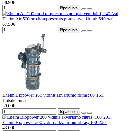
38.90€
Išparduota
Eheim Air 500 oro kompresorius pompa tvenkiniui; 540l/val
67.50€
Išparduota
Eheim Biopower 160 vidinis akvariumo filtras; 80-160l
1 atsiliepimas
39.00€
Išparduota
Eheim Biopower 200 vidinis akvariumo filtras; 100-200l
43.00€