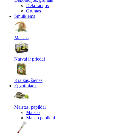
Dekoracijos, gruntas
Dekoracijos
Gruntas
Smulkiems
Maistas
Narvai ir priedai
Kraikas, šienas
Egzotiniams
Maistas, papildai
Maistas
Maisto papildai