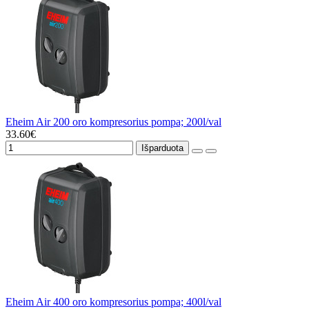
Eheim Air 200 oro kompresorius pompa; 200l/val
33.60€
Išparduota
Eheim Air 400 oro kompresorius pompa; 400l/val