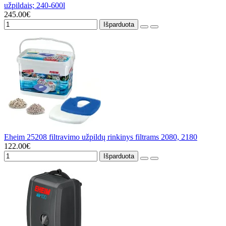
užpildais; 240-600l
245.00€
Išparduota
Eheim 25208 filtravimo užpildų rinkinys filtrams 2080, 2180
122.00€
Išparduota