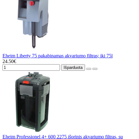
Eheim Liberty 75 pakabinamas akvariumo filtras; iki 75l
24.50€
Išparduota
Eheim Professionel 4+ 600 2275 išorinis akvariumo filtras, su