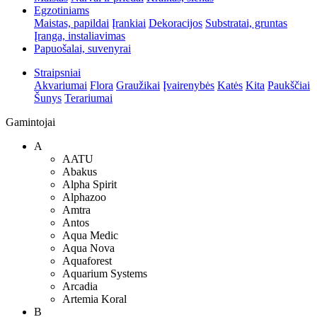
Egzotiniams
Maistas, papildai
Įrankiai
Dekoracijos
Substratai, gruntas
Įranga, instaliavimas
Papuošalai, suvenyrai
Straipsniai
Akvariumai
Flora
Graužikai
Įvairenybės
Katės
Kita
Paukščiai
Šunys
Terariumai
Gamintojai
A
AATU
Abakus
Alpha Spirit
Alphazoo
Amtra
Antos
Aqua Medic
Aqua Nova
Aquaforest
Aquarium Systems
Arcadia
Artemia Koral
B