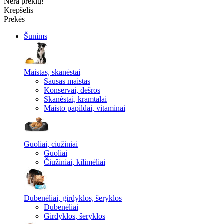
Nėra prekių!
Krepšelis
Prekės
Šunims
Maistas, skanėstai
Sausas maistas
Konservai, dešros
Skanėstai, kramtalai
Maisto papildai, vitaminai
Guoliai, ciužiniai
Guoliai
Čiužiniai, kilimėliai
Dubenėliai, girdyklos, šeryklos
Dubenėliai
Girdyklos, šeryklos