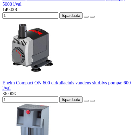
5000 l/val
149.00€
Išparduota
Eheim Compact ON 600 cirkuliacinis vandens siurblys pompa; 600
l/val
36.00€
Išparduota