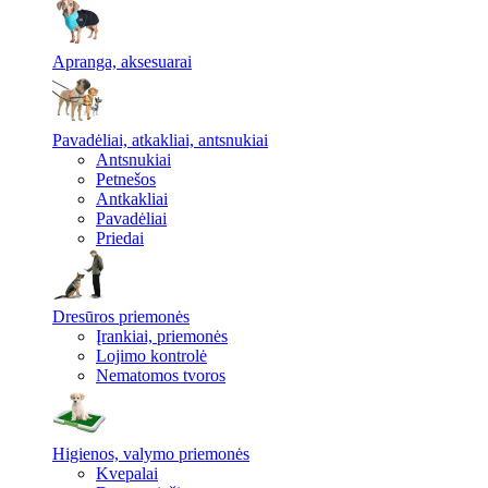
Apranga, aksesuarai
Pavadėliai, atkakliai, antsnukiai
Antsnukiai
Petnešos
Antkakliai
Pavadėliai
Priedai
Dresūros priemonės
Įrankiai, priemonės
Lojimo kontrolė
Nematomos tvoros
Higienos, valymo priemonės
Kvepalai