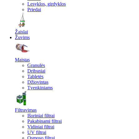
Lesyklos, girdyklos
Priedai
Žaislai
Žuvims
Maistas
Granulės
Dribsniai
Tabletės
Džiovintas
Tvenkiniams
Filtravimas
Išoriniai filtrai
Pakabinami filtrai
Vidiniai filtrai
UV filtrai
Osmoso filtrai