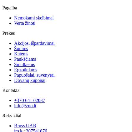
Pagalba
Nemokami skelbimai
Verta žinoti
Prekės
Akcijos, išpardavimai
Šunims
Katėms
Paukščiams
Smulkiems
Egzotiniams
Papuošalai, suvenyrai
Dovanų kuponai
Kontaktai
+370 641 02087
info@zoo.lt
Rekvizitai
Bruss UAB
įm.k.: 307541876