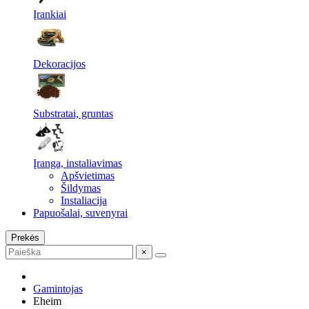
Įrankiai
Dekoracijos
Substratai, gruntas
Įranga, instaliavimas
Apšvietimas
Šildymas
Instaliacija
Papuošalai, suvenyrai
Prekės
×
Gamintojas
Eheim