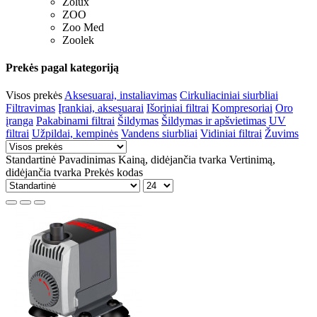
Zolux
ZOO
Zoo Med
Zoolek
Prekės pagal kategoriją
Visos prekės
Aksesuarai, instaliavimas
Cirkuliaciniai siurbliai
Filtravimas
Įrankiai, aksesuarai
Išoriniai filtrai
Kompresoriai
Oro
įranga
Pakabinami filtrai
Šildymas
Šildymas ir apšvietimas
UV
filtrai
Užpildai, kempinės
Vandens siurbliai
Vidiniai filtrai
Žuvims
Standartinė
Pavadinimas
Kainą, didėjančia tvarka
Vertinimą,
didėjančia tvarka
Prekės kodas