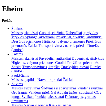
Eheim
Prekės
Šunims
Maistas, skanėstai
Guoliai, ciužiniai
Dubenėliai, girdyklos,
šeryklos
Apranga, aksesuarai
Pavadėliai, atkakliai, antsnukiai
Dresūros priemonės
Higienos, valymo priemonės
Priežiūros
priemonės
Žaislai
Transportavimas, narvai, priedai
Durelės
(landos)
Katėms
Maistas, skanėstai
Pavadėliai, antkakliai
Dubenėliai, girdyklos
Higienos, valymo priemonės
Guoliai
Priežiūros priemonės
Žaislai
Transportavimas, krepšiai
Draskyklės, stovai
Durelės
(landos)
Paukščiams
Maistas, papildai
Narvai ir priedai
Žaislai
Žuvims
Maistas
Filtravimas
Šildymas ir apšvietimas
Vandens siurbliai
Oro įranga
Vandens priežiūrai
Augalų trąšos, substratai
CO2
įranga
Sveikata
Įrankiai, aksesuarai
Dekoracijos, gruntas
Smulkiems
Maistas
Narvai ir priedai
Kraikas, šienas