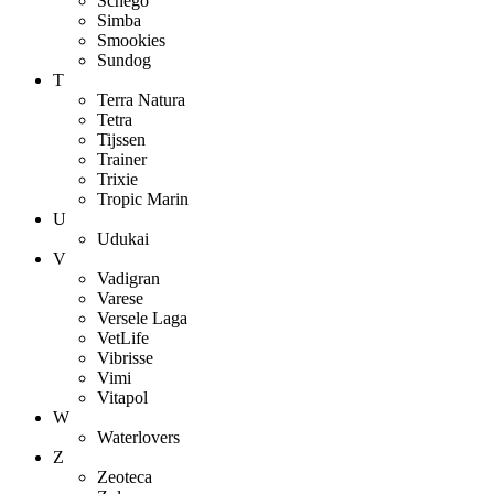
Schego
Simba
Smookies
Sundog
T
Terra Natura
Tetra
Tijssen
Trainer
Trixie
Tropic Marin
U
Udukai
V
Vadigran
Varese
Versele Laga
VetLife
Vibrisse
Vimi
Vitapol
W
Waterlovers
Z
Zeoteca