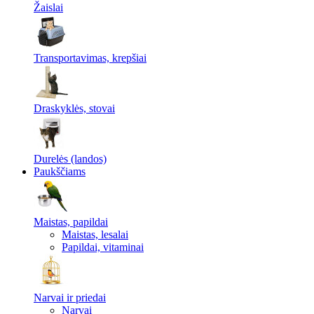
Žaislai
Transportavimas, krepšiai
Draskyklės, stovai
Durelės (landos)
Paukščiams
Maistas, papildai
Maistas, lesalai
Papildai, vitaminai
Narvai ir priedai
Narvai