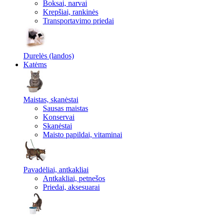
Boksai, narvai
Krepšiai, rankinės
Transportavimo priedai
Durelės (landos)
Katėms
Maistas, skanėstai
Sausas maistas
Konservai
Skanėstai
Maisto papildai, vitaminai
Pavadėliai, antkakliai
Antkakliai, petnešos
Priedai, aksesuarai