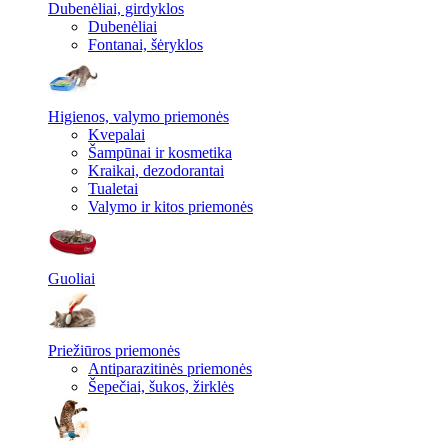
Dubenėliai, girdyklos
Dubenėliai
Fontanai, šėryklos
Higienos, valymo priemonės
Kvepalai
Šampūnai ir kosmetika
Kraikai, dezodorantai
Tualetai
Valymo ir kitos priemonės
Guoliai
Priežiūros priemonės
Antiparazitinės priemonės
Šepečiai, šukos, žirklės