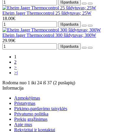
Išparduota
Eheim Jager Thermocontrol 25 šildytuvas; 25W
18.00€
Išparduota
Eheim Jager Thermocontrol 300 šildytuvas; 300W
29.99€
Išparduota
1
2
>
>|
Rodoma nuo 1 iki 24 iš 37 (2 puslapių)
Informacija
Apmokėjimas
Pristatymas
Pirkimo-pardavimo taisyklės
Privatumo politika
Prekių grąžinimas
Apie mus
Rekvizitai ir kontaktai