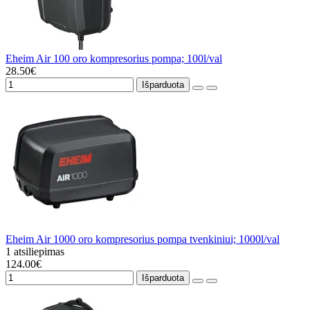
Eheim Air 100 oro kompresorius pompa; 100l/val
28.50€
Išparduota
Eheim Air 1000 oro kompresorius pompa tvenkiniui; 1000l/val
1 atsiliepimas
124.00€
Išparduota