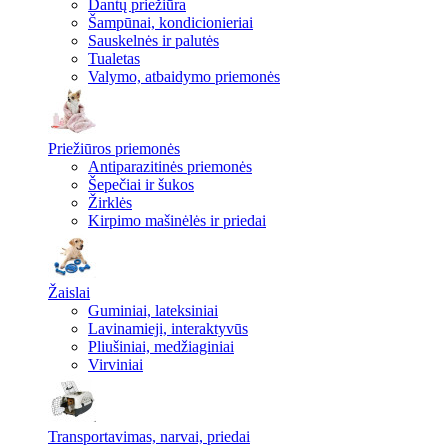
Dantų priežiūra
Šampūnai, kondicionieriai
Sauskelnės ir palutės
Tualetas
Valymo, atbaidymo priemonės
Priežiūros priemonės
Antiparazitinės priemonės
Šepečiai ir šukos
Žirklės
Kirpimo mašinėlės ir priedai
Žaislai
Guminiai, lateksiniai
Lavinamieji, interaktyvūs
Pliušiniai, medžiaginiai
Virviniai
Transportavimas, narvai, priedai