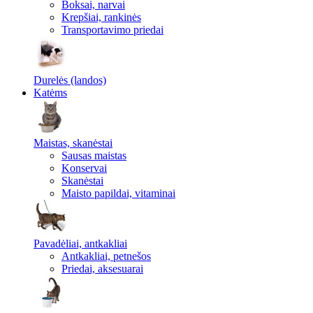
Boksai, narvai
Krepšiai, rankinės
Transportavimo priedai
Durelės (landos)
Katėms
Maistas, skanėstai
Sausas maistas
Konservai
Skanėstai
Maisto papildai, vitaminai
Pavadėliai, antkakliai
Antkakliai, petnešos
Priedai, aksesuarai