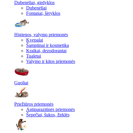
Dubenėliai, girdyklos
Dubenėliai
Fontanai, šėryklos
Higienos, valymo priemonės
Kvepalai
Šampūnai ir kosmetika
Kraikai, dezodorantai
Tualetai
Valymo ir kitos priemonės
Guoliai
Priežiūros priemonės
Antiparazitinės priemonės
Šepečiai, šukos, žirklės