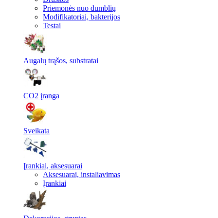
Priemonės nuo dumblių
Modifikatoriai, bakterijos
Testai
Augalų trąšos, substratai
CO2 įranga
Sveikata
Įrankiai, aksesuarai
Aksesuarai, instaliavimas
Įrankiai