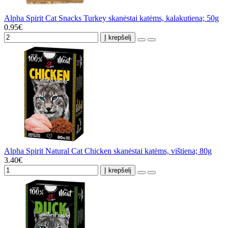
Alpha Spirit Cat Snacks Turkey skanėstai katėms, kalakutiena; 50g
0.95€
Į krepšelį
Alpha Spirit Natural Cat Chicken skanėstai katėms, vištiena; 80g
3.40€
Į krepšelį