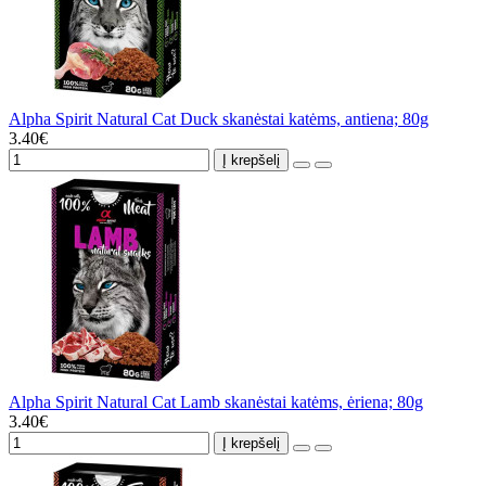
Alpha Spirit Natural Cat Duck skanėstai katėms, antiena; 80g
3.40€
Į krepšelį
Alpha Spirit Natural Cat Lamb skanėstai katėms, ėriena; 80g
3.40€
Į krepšelį