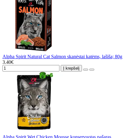
Alpha Spirit Natural Cat Salmon skanėstai katėms, lašiša; 80g
3.40€
Į krepšelį
Alpha Spirit Wet Chicken Mousse konservuotas pašaras