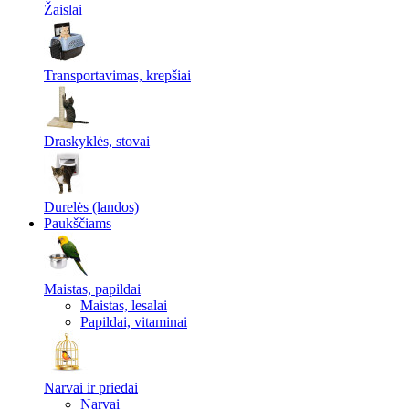
Žaislai
Transportavimas, krepšiai
Draskyklės, stovai
Durelės (landos)
Paukščiams
Maistas, papildai
Maistas, lesalai
Papildai, vitaminai
Narvai ir priedai
Narvai