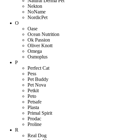
Natural Derma Pet
Nekton
NoName
NordicPet
O
Oase
Ocean Nutrition
Ok Passion
Oliver Knott
Omega
Osmoplus
P
Perfect Cat
Pess
Pet Buddy
Pet Nova
Petkit
Peto
Petsafe
Plasta
Primal Spirit
Prodac
Proline
R
Real Dog