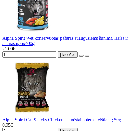
Alpha Spirit Wet konservuotas pašaras suaugusiems šunims, lašiša ir
ananasai; 6x400g
21.00€
Į krepšelį
Alpha Spirit Cat Snacks Chicken skanėstai katėms, vištiena; 50g
0.95€
Į krepšelį