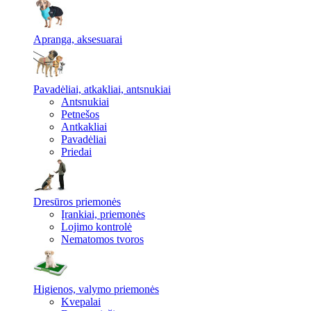
Apranga, aksesuarai
Pavadėliai, atkakliai, antsnukiai
Antsnukiai
Petnešos
Antkakliai
Pavadėliai
Priedai
Dresūros priemonės
Įrankiai, priemonės
Lojimo kontrolė
Nematomos tvoros
Higienos, valymo priemonės
Kvepalai