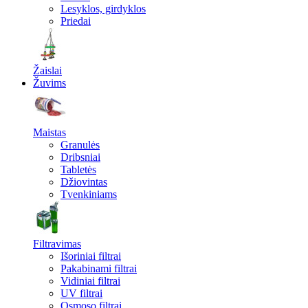
Lesyklos, girdyklos
Priedai
Žaislai
Žuvims
Maistas
Granulės
Dribsniai
Tabletės
Džiovintas
Tvenkiniams
Filtravimas
Išoriniai filtrai
Pakabinami filtrai
Vidiniai filtrai
UV filtrai
Osmoso filtrai