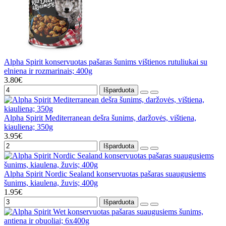
Alpha Spirit konservuotas pašaras šunims vištienos rutuliukai su
elniena ir rozmarinais; 400g
3.80€
Išparduota
Alpha Spirit Mediterranean dešra šunims, daržovės, vištiena,
kiauliena; 350g
3.95€
Išparduota
Alpha Spirit Nordic Sealand konservuotas pašaras suaugusiems
šunims, kiaulena, žuvis; 400g
1.95€
Išparduota