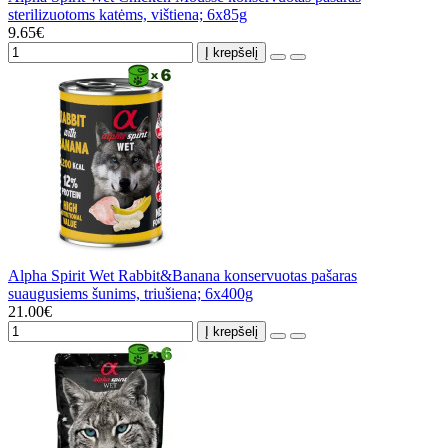
sterilizuotoms katėms, vištiena; 6x85g
9.65€
Į krepšelį
Alpha Spirit Wet Rabbit&Banana konservuotas pašaras
suaugusiems šunims, triušiena; 6x400g
21.00€
Į krepšelį