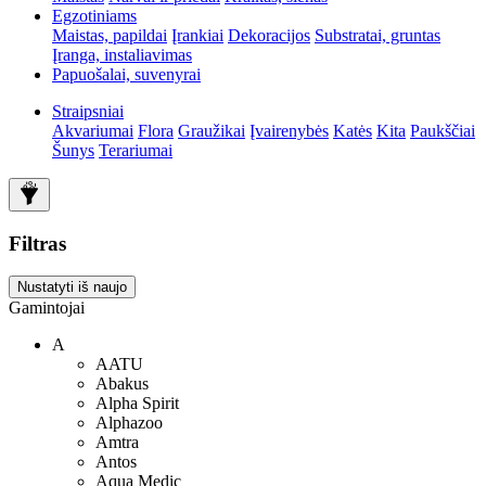
Egzotiniams
Maistas, papildai
Įrankiai
Dekoracijos
Substratai, gruntas
Įranga, instaliavimas
Papuošalai, suvenyrai
Straipsniai
Akvariumai
Flora
Graužikai
Įvairenybės
Katės
Kita
Paukščiai
Šunys
Terariumai
Filtras
Nustatyti iš naujo
Gamintojai
A
AATU
Abakus
Alpha Spirit
Alphazoo
Amtra
Antos
Aqua Medic