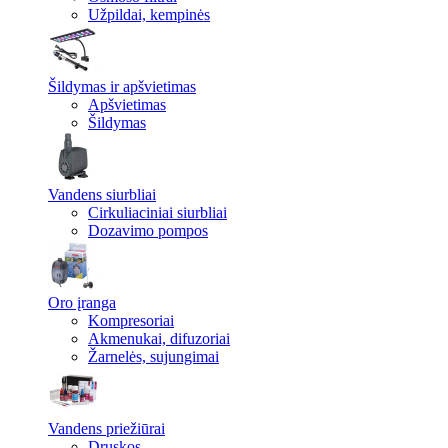
Užpildai, kempinės
Šildymas ir apšvietimas
Apšvietimas
Šildymas
Vandens siurbliai
Cirkuliaciniai siurbliai
Dozavimo pompos
Oro įranga
Kompresoriai
Akmenukai, difuzoriai
Žarnelės, sujungimai
Vandens priežiūrai
Druskos