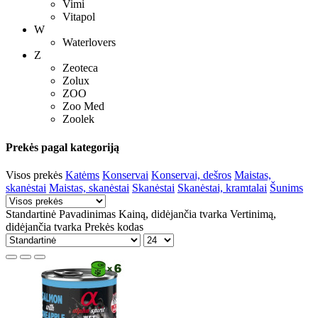
Vimi
Vitapol
W
Waterlovers
Z
Zeoteca
Zolux
ZOO
Zoo Med
Zoolek
Prekės pagal kategoriją
Visos prekės
Katėms
Konservai
Konservai, dešros
Maistas,
skanėstai
Maistas, skanėstai
Skanėstai
Skanėstai, kramtalai
Šunims
Standartinė
Pavadinimas
Kainą, didėjančia tvarka
Vertinimą,
didėjančia tvarka
Prekės kodas