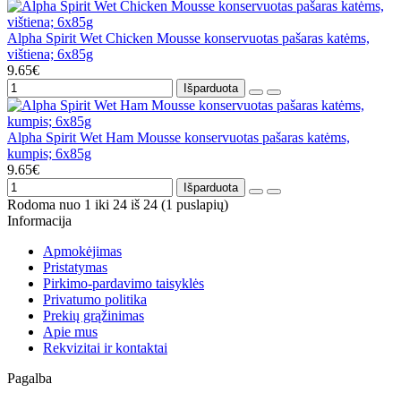
Alpha Spirit Wet Chicken Mousse konservuotas pašaras katėms,
vištiena; 6x85g
9.65€
Išparduota
Alpha Spirit Wet Ham Mousse konservuotas pašaras katėms,
kumpis; 6x85g
9.65€
Išparduota
Rodoma nuo 1 iki 24 iš 24 (1 puslapių)
Informacija
Apmokėjimas
Pristatymas
Pirkimo-pardavimo taisyklės
Privatumo politika
Prekių grąžinimas
Apie mus
Rekvizitai ir kontaktai
Pagalba