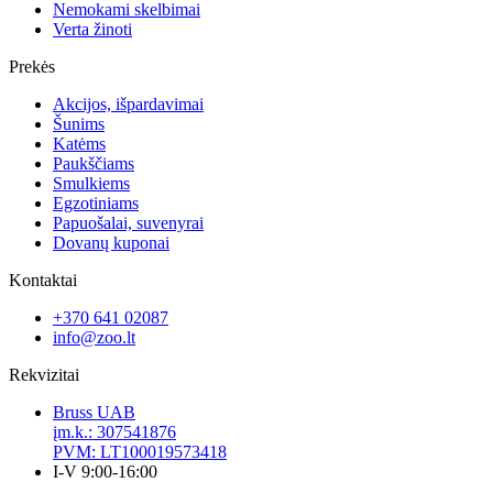
Nemokami skelbimai
Verta žinoti
Prekės
Akcijos, išpardavimai
Šunims
Katėms
Paukščiams
Smulkiems
Egzotiniams
Papuošalai, suvenyrai
Dovanų kuponai
Kontaktai
+370 641 02087
info@zoo.lt
Rekvizitai
Bruss UAB
įm.k.: 307541876
PVM: LT100019573418
I-V 9:00-16:00