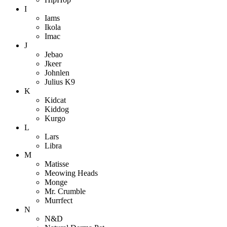
I
Iams
Ikola
Imac
J
Jebao
Jkeer
Johnlen
Julius K9
K
Kidcat
Kiddog
Kurgo
L
Lars
Libra
M
Matisse
Meowing Heads
Monge
Mr. Crumble
Murrfect
N
N&D