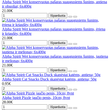
Alpha Spirit Wet konservuotas pašaras suaugusiems šunims, antiena
ir obuoliai; 6x400g
21.00€
Išparduota
Alpha Spirit Wet konservuotas pašaras suaugusiems šunims, ėriena
ir kriaušės; 6x400g
21.00€
Išparduota
Alpha Spirit Wet konservuotas pašaras suaugusiems šunims, jautiena
ir melionas; 6x400g
21.00€
Išparduota
Alpha Spirit Cat Snacks Duck skanėstai katėms, antiena; 50g
0.95€
Išparduota
Alpha Spirit Pizzle jaučio penis, 10cm; 8vnt
28.00€
Išparduota