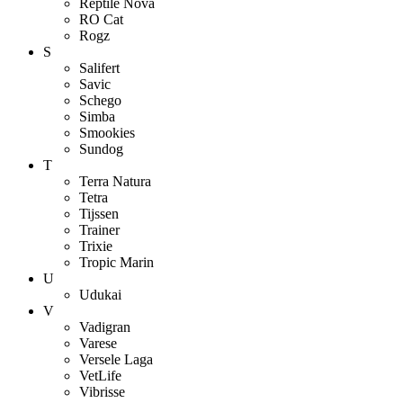
Reptile Nova
RO Cat
Rogz
S
Salifert
Savic
Schego
Simba
Smookies
Sundog
T
Terra Natura
Tetra
Tijssen
Trainer
Trixie
Tropic Marin
U
Udukai
V
Vadigran
Varese
Versele Laga
VetLife
Vibrisse