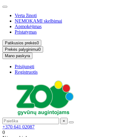
Verta žinoti
NEMOKAMI skelbimai
Apmokėjimas
Pristatymas
Patikusios prekės
0
Prekės palyginimui
0
Mano paskyra
Prisijungti
Registruotis
×
+370 641 02087
0