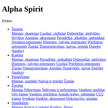
Alpha Spirit
Prekės
Šunims
Maistas, skanėstai
Guoliai, ciužiniai
Dubenėliai, girdyklos,
šeryklos
Apranga, aksesuarai
Pavadėliai, atkakliai, antsnukiai
Dresūros priemonės
Higienos, valymo priemonės
Priežiūros
priemonės
Žaislai
Transportavimas, narvai, priedai
Durelės
(landos)
Katėms
Maistas, skanėstai
Pavadėliai, antkakliai
Dubenėliai, girdyklos
Higienos, valymo priemonės
Guoliai
Priežiūros priemonės
Žaislai
Transportavimas, krepšiai
Draskyklės, stovai
Durelės
(landos)
Paukščiams
Maistas, papildai
Narvai ir priedai
Žaislai
Žuvims
Maistas
Filtravimas
Šildymas ir apšvietimas
Vandens siurbliai
Oro įranga
Vandens priežiūrai
Augalų trąšos, substratai
CO2
įranga
Sveikata
Įrankiai, aksesuarai
Dekoracijos, gruntas
Smulkiems
Maistas
Narvai ir priedai
Kraikas, šienas