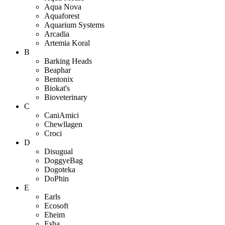
Aqua Nova
Aquaforest
Aquarium Systems
Arcadia
Artemia Koral
B
Barking Heads
Beaphar
Bentonix
Biokat's
Bioveterinary
C
CaniAmici
Chewllagen
Croci
D
Disugual
DoggyeBag
Dogoteka
DoPhin
E
Earls
Ecosoft
Eheim
Esha