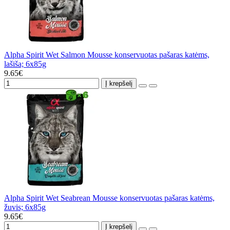
Alpha Spirit Wet Salmon Mousse konservuotas pašaras katėms,
lašiša; 6x85g
9.65€
Į krepšelį
Alpha Spirit Wet Seabrean Mousse konservuotas pašaras katėms,
žuvis; 6x85g
9.65€
Į krepšelį