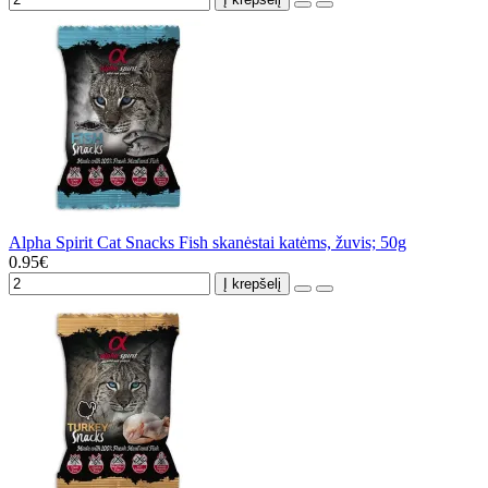
Alpha Spirit Cat Snacks Fish skanėstai katėms, žuvis; 50g
0.95€
Į krepšelį