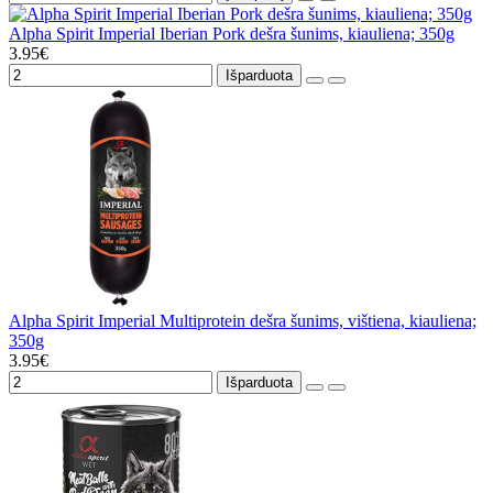
Alpha Spirit Imperial Iberian Pork dešra šunims, kiauliena; 350g
3.95€
Išparduota
Alpha Spirit Imperial Multiprotein dešra šunims, vištiena, kiauliena;
350g
3.95€
Išparduota