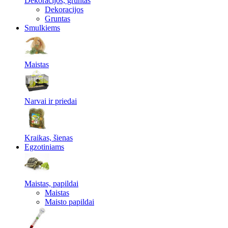
Dekoracijos, gruntas
Dekoracijos
Gruntas
Smulkiems
Maistas
Narvai ir priedai
Kraikas, šienas
Egzotiniams
Maistas, papildai
Maistas
Maisto papildai