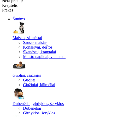
Nėra prekių!
Krepšelis
Prekės
Šunims
Maistas, skanėstai
Sausas maistas
Konservai, dešros
Skanėstai, kramtalai
Maisto papildai, vitaminai
Guoliai, ciužiniai
Guoliai
Čiužiniai, kilimėliai
Dubenėliai, girdyklos, šeryklos
Dubenėliai
Girdyklos, šeryklos