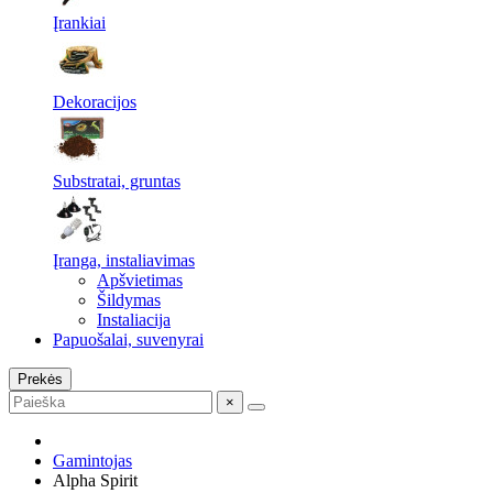
Įrankiai
Dekoracijos
Substratai, gruntas
Įranga, instaliavimas
Apšvietimas
Šildymas
Instaliacija
Papuošalai, suvenyrai
Prekės
×
Gamintojas
Alpha Spirit