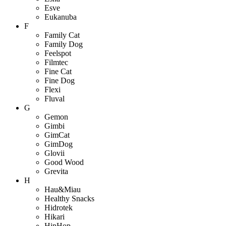
Esve
Eukanuba
F
Family Cat
Family Dog
Feelspot
Filmtec
Fine Cat
Fine Dog
Flexi
Fluval
G
Gemon
Gimbi
GimCat
GimDog
Glovii
Good Wood
Grevita
H
Hau&Miau
Healthy Snacks
Hidrotek
Hikari
HipHop