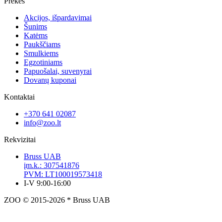
Prekės
Akcijos, išpardavimai
Šunims
Katėms
Paukščiams
Smulkiems
Egzotiniams
Papuošalai, suvenyrai
Dovanų kuponai
Kontaktai
+370 641 02087
info@zoo.lt
Rekvizitai
Bruss UAB
įm.k.: 307541876
PVM: LT100019573418
I-V 9:00-16:00
ZOO © 2015-2026 * Bruss UAB