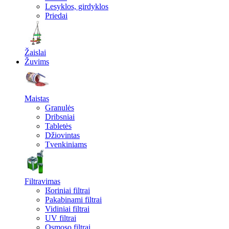
Lesyklos, girdyklos
Priedai
Žaislai
Žuvims
Maistas
Granulės
Dribsniai
Tabletės
Džiovintas
Tvenkiniams
Filtravimas
Išoriniai filtrai
Pakabinami filtrai
Vidiniai filtrai
UV filtrai
Osmoso filtrai