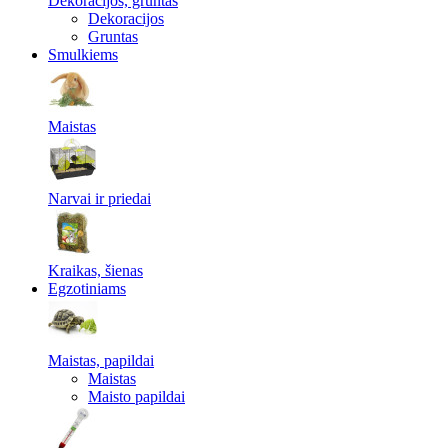
Dekoracijos, gruntas
Dekoracijos
Gruntas
Smulkiems
Maistas
Narvai ir priedai
Kraikas, šienas
Egzotiniams
Maistas, papildai
Maistas
Maisto papildai