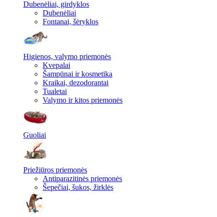
Dubenėliai, girdyklos
Dubenėliai
Fontanai, šėryklos
Higienos, valymo priemonės
Kvepalai
Šampūnai ir kosmetika
Kraikai, dezodorantai
Tualetai
Valymo ir kitos priemonės
Guoliai
Priežiūros priemonės
Antiparazitinės priemonės
Šepečiai, šukos, žirklės