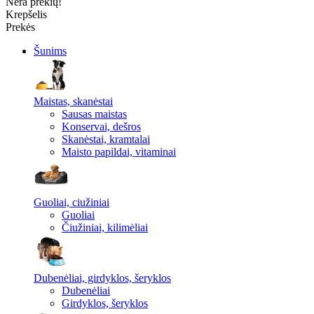
Nėra prekių!
Krepšelis
Prekės
Šunims
Maistas, skanėstai
Sausas maistas
Konservai, dešros
Skanėstai, kramtalai
Maisto papildai, vitaminai
Guoliai, ciužiniai
Guoliai
Čiužiniai, kilimėliai
Dubenėliai, girdyklos, šeryklos
Dubenėliai
Girdyklos, šeryklos