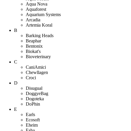
Aqua Nova
Aquaforest
Aquarium Systems
Arcadia
Artemia Koral
B
Barking Heads
Beaphar
Bentonix
Biokat's
Bioveterinary
C
CaniAmici
Chewllagen
Croci
D
Disugual
DoggyeBag
Dogoteka
DoPhin
E
Earls
Ecosoft
Eheim
Esha