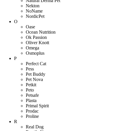
Natural Derma Pet
Nekton
NoName
NordicPet
O
Oase
Ocean Nutrition
Ok Passion
Oliver Knott
Omega
Osmoplus
P
Perfect Cat
Pess
Pet Buddy
Pet Nova
Petkit
Peto
Petsafe
Plasta
Primal Spirit
Prodac
Proline
R
Real Dog