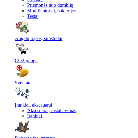
Priemonės nuo dumblių
Modifikatoriai, bakterijos
Testai
Augalų trąšos, substratai
CO2 įranga
Sveikata
Įrankiai, aksesuarai
Aksesuarai, instaliavimas
Įrankiai