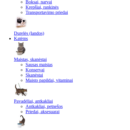
Boksai, narvai
Krepšiai, rankinės
Transportavimo priedai
Durelės (landos)
Katėms
Maistas, skanėstai
Sausas maistas
Konservai
Skanėstai
Maisto papildai, vitaminai
Pavadėliai, antkakliai
Antkakliai, petnešos
Priedai, aksesuarai