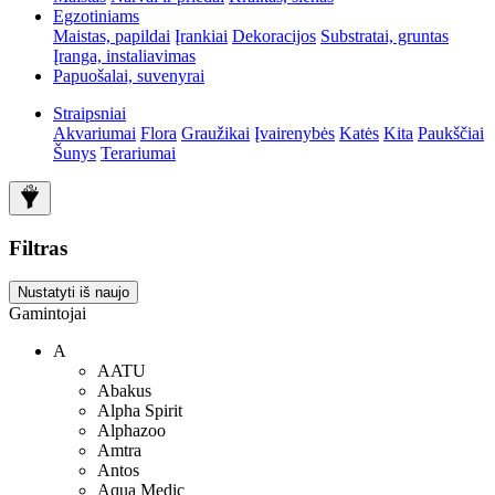
Egzotiniams
Maistas, papildai
Įrankiai
Dekoracijos
Substratai, gruntas
Įranga, instaliavimas
Papuošalai, suvenyrai
Straipsniai
Akvariumai
Flora
Graužikai
Įvairenybės
Katės
Kita
Paukščiai
Šunys
Terariumai
Filtras
Nustatyti iš naujo
Gamintojai
A
AATU
Abakus
Alpha Spirit
Alphazoo
Amtra
Antos
Aqua Medic