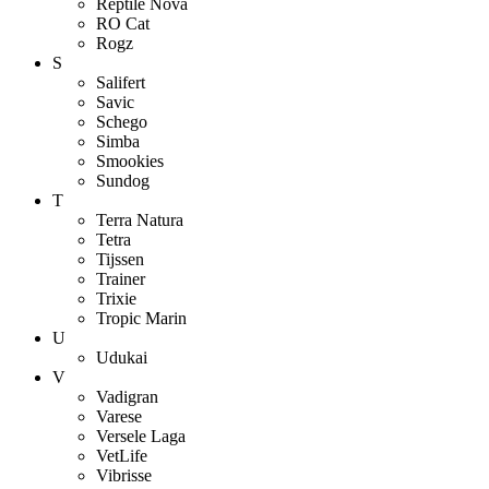
Reptile Nova
RO Cat
Rogz
S
Salifert
Savic
Schego
Simba
Smookies
Sundog
T
Terra Natura
Tetra
Tijssen
Trainer
Trixie
Tropic Marin
U
Udukai
V
Vadigran
Varese
Versele Laga
VetLife
Vibrisse