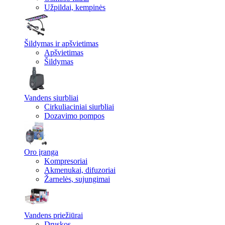
Užpildai, kempinės
Šildymas ir apšvietimas
Apšvietimas
Šildymas
Vandens siurbliai
Cirkuliaciniai siurbliai
Dozavimo pompos
Oro įranga
Kompresoriai
Akmenukai, difuzoriai
Žarnelės, sujungimai
Vandens priežiūrai
Druskos