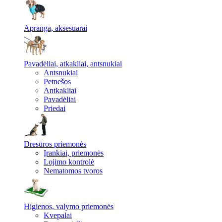
Apranga, aksesuarai
Pavadėliai, atkakliai, antsnukiai
Antsnukiai
Petnešos
Antkakliai
Pavadėliai
Priedai
Dresūros priemonės
Įrankiai, priemonės
Lojimo kontrolė
Nematomos tvoros
Higienos, valymo priemonės
Kvepalai