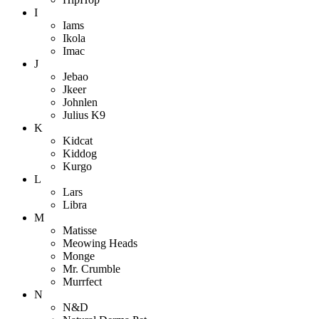
I
Iams
Ikola
Imac
J
Jebao
Jkeer
Johnlen
Julius K9
K
Kidcat
Kiddog
Kurgo
L
Lars
Libra
M
Matisse
Meowing Heads
Monge
Mr. Crumble
Murrfect
N
N&D