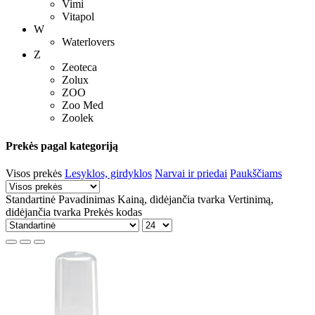
Vimi
Vitapol
W
Waterlovers
Z
Zeoteca
Zolux
ZOO
Zoo Med
Zoolek
Prekės pagal kategoriją
Visos prekės
Lesyklos, girdyklos
Narvai ir priedai
Paukščiams
Standartinė
Pavadinimas
Kainą, didėjančia tvarka
Vertinimą,
didėjančia tvarka
Prekės kodas