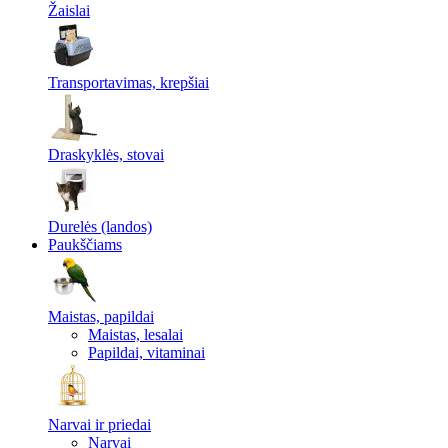
Žaislai
Transportavimas, krepšiai
Draskyklės, stovai
Durelės (landos)
Paukščiams
Maistas, papildai
Maistas, lesalai
Papildai, vitaminai
Narvai ir priedai
Narvai