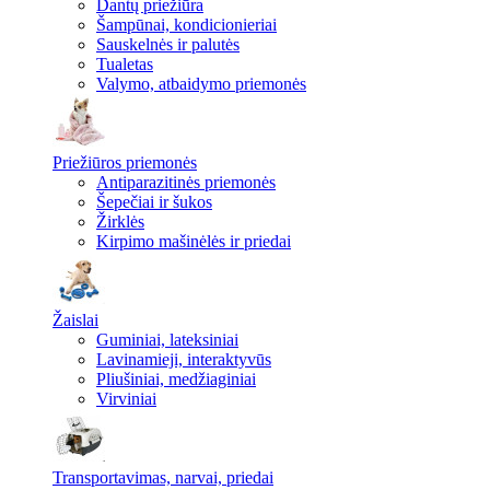
Dantų priežiūra
Šampūnai, kondicionieriai
Sauskelnės ir palutės
Tualetas
Valymo, atbaidymo priemonės
Priežiūros priemonės
Antiparazitinės priemonės
Šepečiai ir šukos
Žirklės
Kirpimo mašinėlės ir priedai
Žaislai
Guminiai, lateksiniai
Lavinamieji, interaktyvūs
Pliušiniai, medžiaginiai
Virviniai
Transportavimas, narvai, priedai