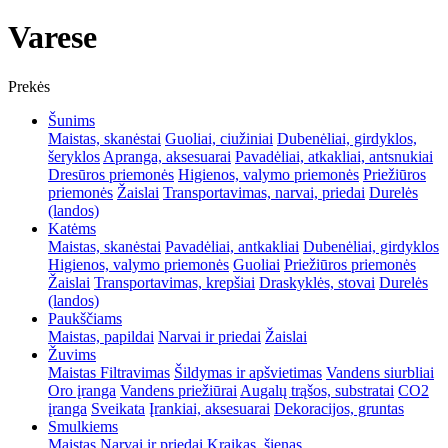
Varese
Prekės
Šunims
Maistas, skanėstai
Guoliai, ciužiniai
Dubenėliai, girdyklos,
šeryklos
Apranga, aksesuarai
Pavadėliai, atkakliai, antsnukiai
Dresūros priemonės
Higienos, valymo priemonės
Priežiūros
priemonės
Žaislai
Transportavimas, narvai, priedai
Durelės
(landos)
Katėms
Maistas, skanėstai
Pavadėliai, antkakliai
Dubenėliai, girdyklos
Higienos, valymo priemonės
Guoliai
Priežiūros priemonės
Žaislai
Transportavimas, krepšiai
Draskyklės, stovai
Durelės
(landos)
Paukščiams
Maistas, papildai
Narvai ir priedai
Žaislai
Žuvims
Maistas
Filtravimas
Šildymas ir apšvietimas
Vandens siurbliai
Oro įranga
Vandens priežiūrai
Augalų trąšos, substratai
CO2
įranga
Sveikata
Įrankiai, aksesuarai
Dekoracijos, gruntas
Smulkiems
Maistas
Narvai ir priedai
Kraikas, šienas