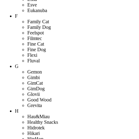
Esve
Eukanuba
F
Family Cat
Family Dog
Feelspot
Filmtec
Fine Cat
Fine Dog
Flexi
Fluval
G
Gemon
Gimbi
GimCat
GimDog
Glovii
Good Wood
Grevita
H
Hau&Miau
Healthy Snacks
Hidrotek
Hikari
HipHop