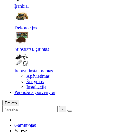
Įrankiai
Dekoracijos
Substratai, gruntas
Įranga, instaliavimas
Apšvietimas
Šildymas
Instaliacija
Papuošalai, suvenyrai
Prekės
×
Gamintojas
Varese