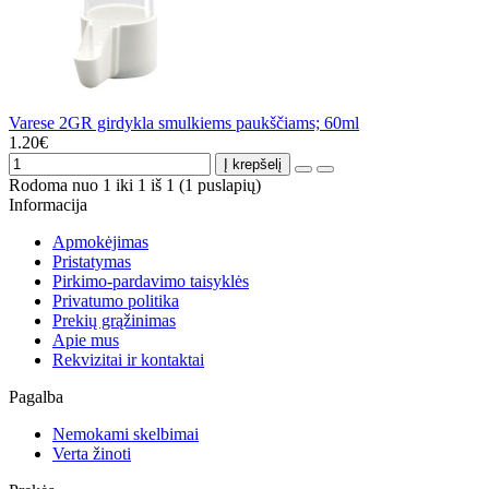
Varese 2GR girdykla smulkiems paukščiams; 60ml
1.20€
Į krepšelį
Rodoma nuo 1 iki 1 iš 1 (1 puslapių)
Informacija
Apmokėjimas
Pristatymas
Pirkimo-pardavimo taisyklės
Privatumo politika
Prekių grąžinimas
Apie mus
Rekvizitai ir kontaktai
Pagalba
Nemokami skelbimai
Verta žinoti