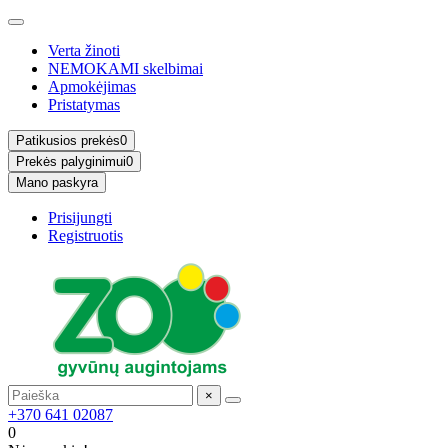
Verta žinoti
NEMOKAMI skelbimai
Apmokėjimas
Pristatymas
Patikusios prekės
0
Prekės palyginimui
0
Mano paskyra
Prisijungti
Registruotis
×
+370 641 02087
0