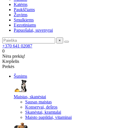
Katėms
Paukščiams
Žuvims
Smulkiems
Egzotiniams
Papuošalai, suvenyrai
×
+370 641 02087
0
Nėra prekių!
Krepšelis
Prekės
Šunims
Maistas, skanėstai
Sausas maistas
Konservai, dešros
Skanėstai, kramtalai
Maisto papildai, vitaminai