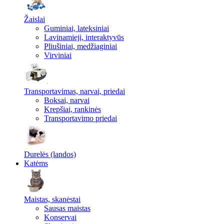
Žaislai
Guminiai, lateksiniai
Lavinamieji, interaktyvūs
Pliušiniai, medžiaginiai
Virviniai
Transportavimas, narvai, priedai
Boksai, narvai
Krepšiai, rankinės
Transportavimo priedai
Durelės (landos)
Katėms
Maistas, skanėstai
Sausas maistas
Konservai