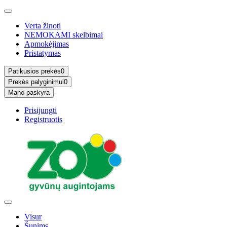
Verta žinoti
NEMOKAMI skelbimai
Apmokėjimas
Pristatymas
Patikusios prekės
0
Prekės palyginimui
0
Mano paskyra
Prisijungti
Registruotis
Visur
Šunims