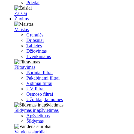
Priedai
Žaislai
Žuvims
Maistas
Granulės
Dribsniai
Tabletės
Džiovintas
Tvenkiniams
Filtravimas
Išoriniai filtrai
Pakabinami filtrai
Vidiniai filtrai
UV filtrai
Osmoso filtrai
Užpildai, kempinės
Šildymas ir apšvietimas
Apšvietimas
Šildymas
Vandens siurbliai