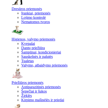
Dresūros priemonės
Įrankiai, priemonės
Lojimo kontrolė
Nematomos tvoros
Higienos, valymo priemonės
Kvepalai
Dantų priežiūra
Šampūnai, kondicionieriai
Sauskelnės ir palutės
Tualetas
Valymo, atbaidymo priemonės
Priežiūros priemonės
Antiparazitinės priemonės
Šepečiai ir šukos
Žirklės
Kirpimo mašinėlės ir priedai