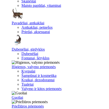
Skanėstai
Maisto papildai, vitaminai
Pavadėliai, antkakliai
Antkakliai, petnešos
Priedai, aksesuarai
Dubenėliai, girdyklos
Dubenėliai
Fontanai, šėryklos
Higienos, valymo priemonės
Kvepalai
Šampūnai ir kosmetika
Kraikai, dezodorantai
Tualetai
Valymo ir kitos priemonės
Guoliai
Priežiūros priemonės