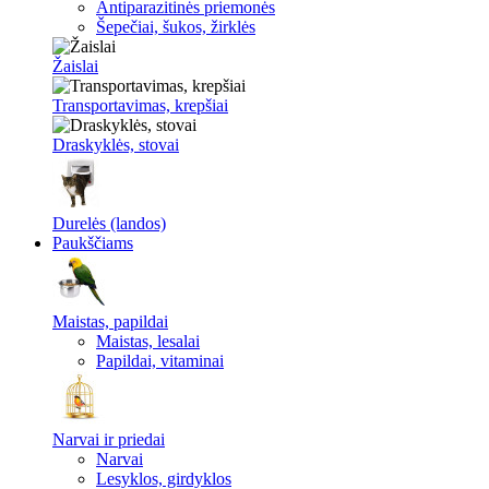
Antiparazitinės priemonės
Šepečiai, šukos, žirklės
Žaislai
Transportavimas, krepšiai
Draskyklės, stovai
Durelės (landos)
Paukščiams
Maistas, papildai
Maistas, lesalai
Papildai, vitaminai
Narvai ir priedai
Narvai
Lesyklos, girdyklos