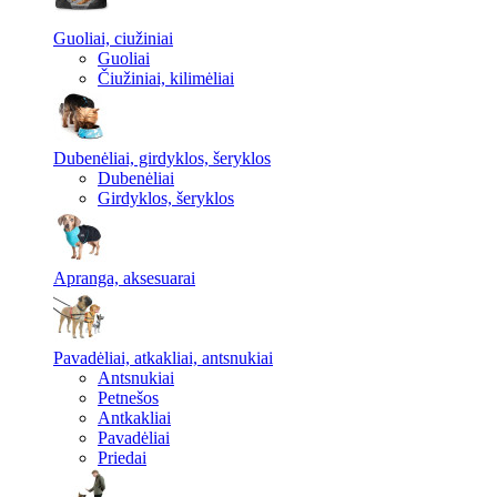
Guoliai, ciužiniai
Guoliai
Čiužiniai, kilimėliai
Dubenėliai, girdyklos, šeryklos
Dubenėliai
Girdyklos, šeryklos
Apranga, aksesuarai
Pavadėliai, atkakliai, antsnukiai
Antsnukiai
Petnešos
Antkakliai
Pavadėliai
Priedai