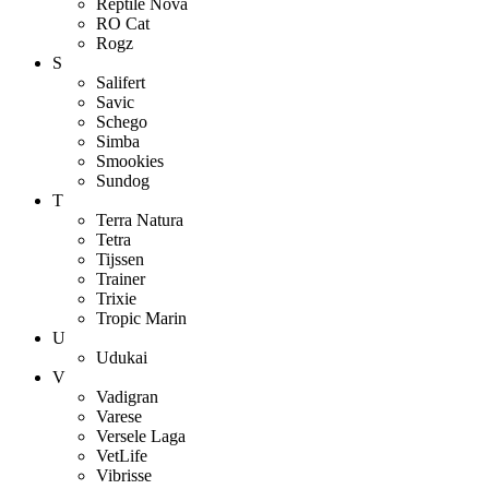
Reptile Nova
RO Cat
Rogz
S
Salifert
Savic
Schego
Simba
Smookies
Sundog
T
Terra Natura
Tetra
Tijssen
Trainer
Trixie
Tropic Marin
U
Udukai
V
Vadigran
Varese
Versele Laga
VetLife
Vibrisse