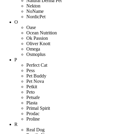
Natural Derma Pet
Nekton
NoName
NordicPet
O
Oase
Ocean Nutrition
Ok Passion
Oliver Knott
Omega
Osmoplus
P
Perfect Cat
Pess
Pet Buddy
Pet Nova
Petkit
Peto
Petsafe
Plasta
Primal Spirit
Prodac
Proline
R
Real Dog