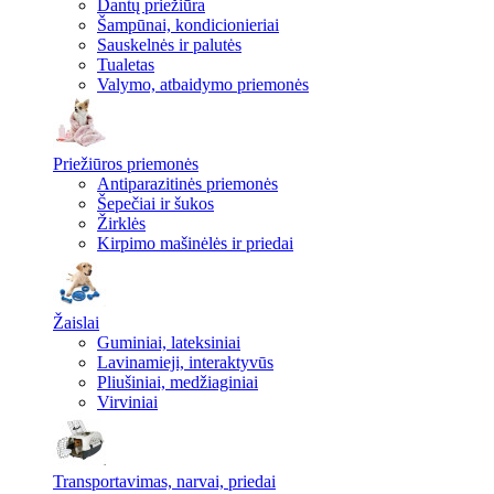
Dantų priežiūra
Šampūnai, kondicionieriai
Sauskelnės ir palutės
Tualetas
Valymo, atbaidymo priemonės
Priežiūros priemonės
Antiparazitinės priemonės
Šepečiai ir šukos
Žirklės
Kirpimo mašinėlės ir priedai
Žaislai
Guminiai, lateksiniai
Lavinamieji, interaktyvūs
Pliušiniai, medžiaginiai
Virviniai
Transportavimas, narvai, priedai