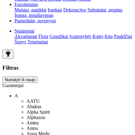
Egzotiniams
Maistas, papildai
Įrankiai
Dekoracijos
Substratai, gruntas
Įranga, instaliavimas
Papuošalai, suvenyrai
Straipsniai
Akvariumai
Flora
Graužikai
Įvairenybės
Katės
Kita
Paukščiai
Šunys
Terariumai
Filtras
Nustatyti iš naujo
Gamintojai
A
AATU
Abakus
Alpha Spirit
Alphazoo
Amtra
Antos
Aqua Medic