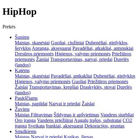
HipHop
Prekės
Šunims
Maistas, skanėstai
Guoliai, ciužiniai
Dubenėliai, girdyklos,
šeryklos
Apranga, aksesuarai
Pavadėliai, atkakliai, antsnukiai
Dresūros priemonės
Higienos, valymo priemonės
Priežiūros
priemonės
Žaislai
Transportavimas, narvai, priedai
Durelės
(landos)
Katėms
Maistas, skanėstai
Pavadėliai, antkakliai
Dubenėliai, girdyklos
Higienos, valymo priemonės
Guoliai
Priežiūros priemonės
Žaislai
Transportavimas, krepšiai
Draskyklės, stovai
Durelės
(landos)
Paukščiams
Maistas, papildai
Narvai ir priedai
Žaislai
Žuvims
Maistas
Filtravimas
Šildymas ir apšvietimas
Vandens siurbliai
Oro įranga
Vandens priežiūrai
Augalų trąšos, substratai
CO2
įranga
Sveikata
Įrankiai, aksesuarai
Dekoracijos, gruntas
Smulkiems
Maistas
Narvai ir priedai
Kraikas, šienas