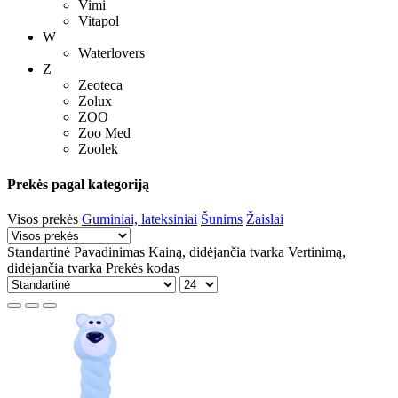
Vimi
Vitapol
W
Waterlovers
Z
Zeoteca
Zolux
ZOO
Zoo Med
Zoolek
Prekės pagal kategoriją
Visos prekės
Guminiai, lateksiniai
Šunims
Žaislai
Standartinė
Pavadinimas
Kainą, didėjančia tvarka
Vertinimą,
didėjančia tvarka
Prekės kodas