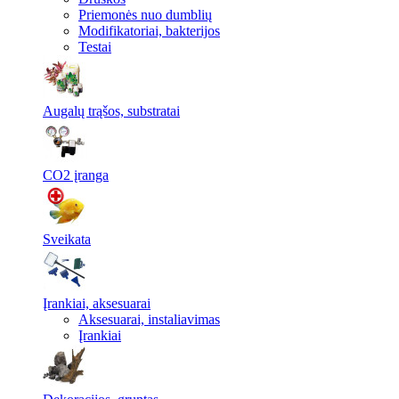
Priemonės nuo dumblių
Modifikatoriai, bakterijos
Testai
Augalų trąšos, substratai
CO2 įranga
Sveikata
Įrankiai, aksesuarai
Aksesuarai, instaliavimas
Įrankiai