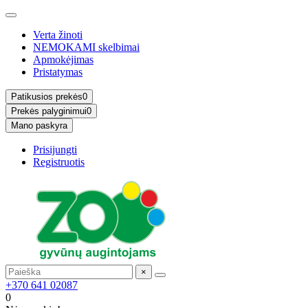
Verta žinoti
NEMOKAMI skelbimai
Apmokėjimas
Pristatymas
Patikusios prekės
0
Prekės palyginimui
0
Mano paskyra
Prisijungti
Registruotis
×
+370 641 02087
0