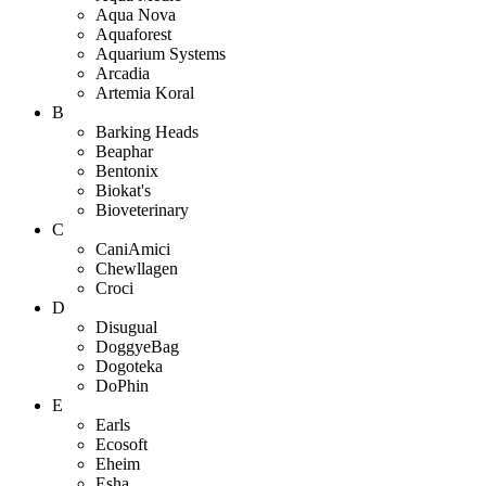
Aqua Nova
Aquaforest
Aquarium Systems
Arcadia
Artemia Koral
B
Barking Heads
Beaphar
Bentonix
Biokat's
Bioveterinary
C
CaniAmici
Chewllagen
Croci
D
Disugual
DoggyeBag
Dogoteka
DoPhin
E
Earls
Ecosoft
Eheim
Esha