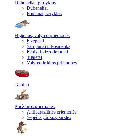
Dubenėliai, girdyklos
Dubenėliai
Fontanai, šėryklos
Higienos, valymo priemonės
Kvepalai
Šampūnai ir kosmetika
Kraikai, dezodorantai
Tualetai
Valymo ir kitos priemonės
Guoliai
Priežiūros priemonės
Antiparazitinės priemonės
Šepečiai, šukos, žirklės