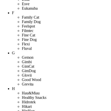
Esve
Eukanuba
F
Family Cat
Family Dog
Feelspot
Filmtec
Fine Cat
Fine Dog
Flexi
Fluval
G
Gemon
Gimbi
GimCat
GimDog
Glovii
Good Wood
Grevita
H
Hau&Miau
Healthy Snacks
Hidrotek
Hikari
HipHop