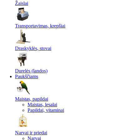
Žaislai
Transportavimas, krepšiai
Draskyklės, stovai
Durelės (landos)
Paukščiams
Maistas, papildai
Maistas, lesalai
Papildai, vitaminai
Narvai ir priedai
Narvai