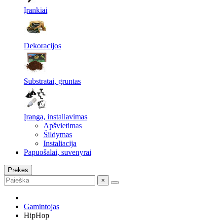
Įrankiai
Dekoracijos
Substratai, gruntas
Įranga, instaliavimas
Apšvietimas
Šildymas
Instaliacija
Papuošalai, suvenyrai
Prekės
×
Gamintojas
HipHop