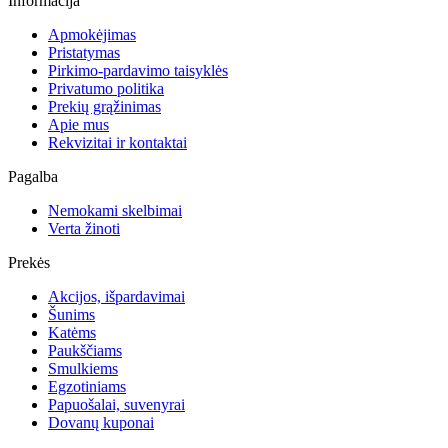
Informacija
Apmokėjimas
Pristatymas
Pirkimo-pardavimo taisyklės
Privatumo politika
Prekių grąžinimas
Apie mus
Rekvizitai ir kontaktai
Pagalba
Nemokami skelbimai
Verta žinoti
Prekės
Akcijos, išpardavimai
Šunims
Katėms
Paukščiams
Smulkiems
Egzotiniams
Papuošalai, suvenyrai
Dovanų kuponai