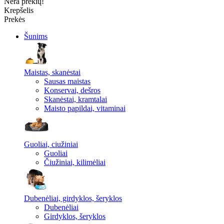
Nėra prekių!
Krepšelis
Prekės
Šunims
Maistas, skanėstai
Sausas maistas
Konservai, dešros
Skanėstai, kramtalai
Maisto papildai, vitaminai
Guoliai, ciužiniai
Guoliai
Čiužiniai, kilimėliai
Dubenėliai, girdyklos, šeryklos
Dubenėliai
Girdyklos, šeryklos