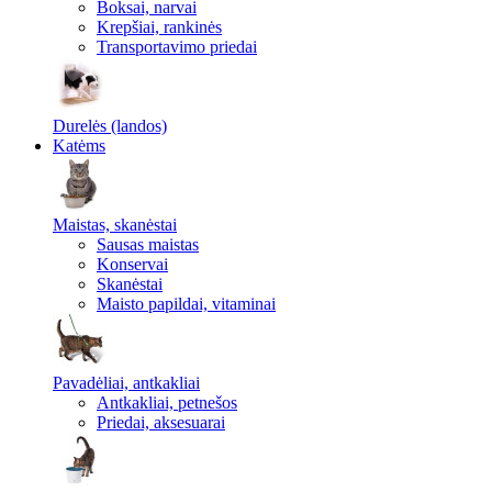
Boksai, narvai
Krepšiai, rankinės
Transportavimo priedai
Durelės (landos)
Katėms
Maistas, skanėstai
Sausas maistas
Konservai
Skanėstai
Maisto papildai, vitaminai
Pavadėliai, antkakliai
Antkakliai, petnešos
Priedai, aksesuarai