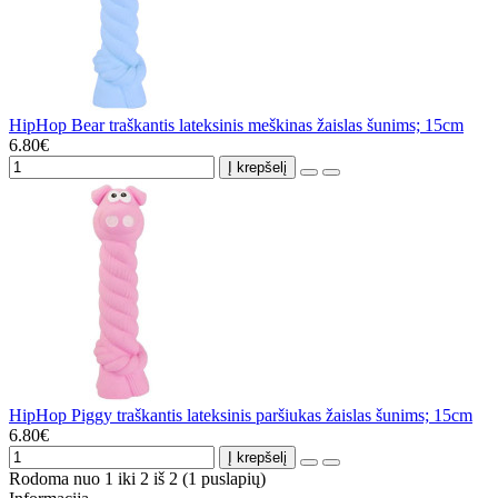
HipHop Bear traškantis lateksinis meškinas žaislas šunims; 15cm
6.80€
Į krepšelį
HipHop Piggy traškantis lateksinis paršiukas žaislas šunims; 15cm
6.80€
Į krepšelį
Rodoma nuo 1 iki 2 iš 2 (1 puslapių)