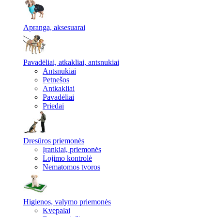
Apranga, aksesuarai
Pavadėliai, atkakliai, antsnukiai
Antsnukiai
Petnešos
Antkakliai
Pavadėliai
Priedai
Dresūros priemonės
Įrankiai, priemonės
Lojimo kontrolė
Nematomos tvoros
Higienos, valymo priemonės
Kvepalai