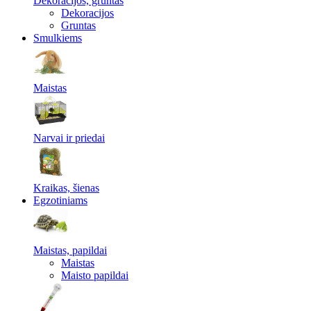
Dekoracijos, gruntas
Dekoracijos
Gruntas
Smulkiems
Maistas
Narvai ir priedai
Kraikas, šienas
Egzotiniams
Maistas, papildai
Maistas
Maisto papildai