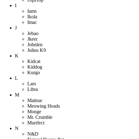
I
Iams
Ikola
Imac
J
Jebao
Jkeer
Johnlen
Julius K9
K
Kidcat
Kiddog
Kurgo
L
Lars
Libra
M
Matisse
Meowing Heads
Monge
Mr. Crumble
Murrfect
N
N&D