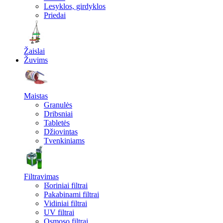
Lesyklos, girdyklos
Priedai
Žaislai
Žuvims
Maistas
Granulės
Dribsniai
Tabletės
Džiovintas
Tvenkiniams
Filtravimas
Išoriniai filtrai
Pakabinami filtrai
Vidiniai filtrai
UV filtrai
Osmoso filtrai