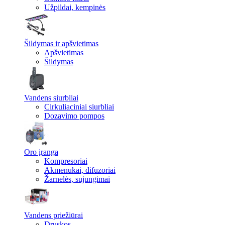
Užpildai, kempinės
Šildymas ir apšvietimas
Apšvietimas
Šildymas
Vandens siurbliai
Cirkuliaciniai siurbliai
Dozavimo pompos
Oro įranga
Kompresoriai
Akmenukai, difuzoriai
Žarnelės, sujungimai
Vandens priežiūrai
Druskos