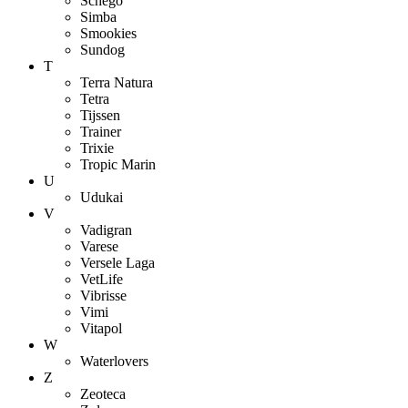
Schego
Simba
Smookies
Sundog
T
Terra Natura
Tetra
Tijssen
Trainer
Trixie
Tropic Marin
U
Udukai
V
Vadigran
Varese
Versele Laga
VetLife
Vibrisse
Vimi
Vitapol
W
Waterlovers
Z
Zeoteca