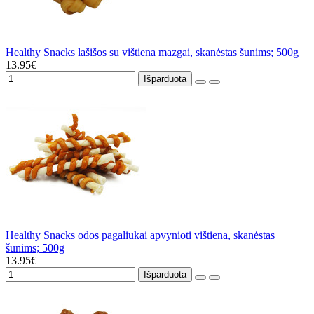
Healthy Snacks lašišos su vištiena mazgai, skanėstas šunims; 500g
13.95€
Išparduota
Healthy Snacks odos pagaliukai apvynioti vištiena, skanėstas
šunims; 500g
13.95€
Išparduota