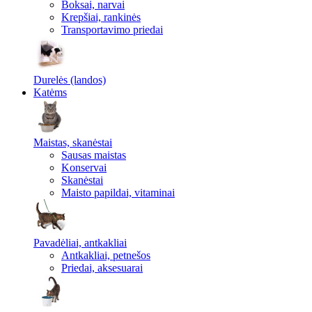
Boksai, narvai
Krepšiai, rankinės
Transportavimo priedai
Durelės (landos)
Katėms
Maistas, skanėstai
Sausas maistas
Konservai
Skanėstai
Maisto papildai, vitaminai
Pavadėliai, antkakliai
Antkakliai, petnešos
Priedai, aksesuarai