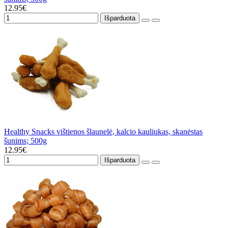
12.95€
Išparduota
Healthy Snacks vištienos šlaunelė, kalcio kauliukas, skanėstas
šunims; 500g
12.95€
Išparduota