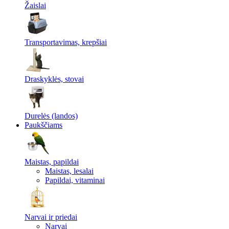
Žaislai
Transportavimas, krepšiai
Draskyklės, stovai
Durelės (landos)
Paukščiams
Maistas, papildai
Maistas, lesalai
Papildai, vitaminai
Narvai ir priedai
Narvai