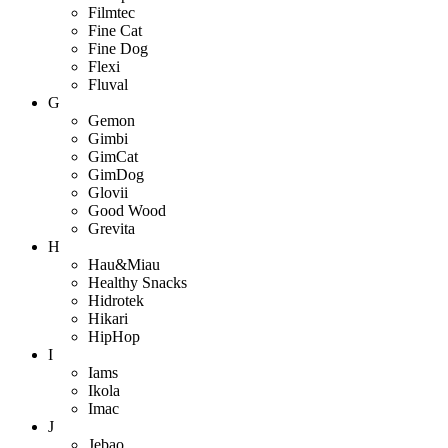
Filmtec
Fine Cat
Fine Dog
Flexi
Fluval
G
Gemon
Gimbi
GimCat
GimDog
Glovii
Good Wood
Grevita
H
Hau&Miau
Healthy Snacks
Hidrotek
Hikari
HipHop
I
Iams
Ikola
Imac
J
Jebao