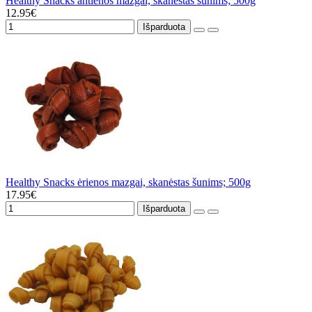
Healthy Snacks antienos mazgai, skanėstas šunims; 500g
12.95€
Išparduota
Healthy Snacks ėrienos mazgai, skanėstas šunims; 500g
17.95€
Išparduota