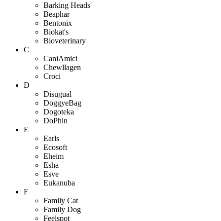
Barking Heads
Beaphar
Bentonix
Biokat's
Bioveterinary
C
CaniAmici
Chewllagen
Croci
D
Disugual
DoggyeBag
Dogoteka
DoPhin
E
Earls
Ecosoft
Eheim
Esha
Esve
Eukanuba
F
Family Cat
Family Dog
Feelspot