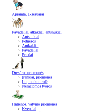
Apranga, aksesuarai
Pavadėliai, atkakliai, antsnukiai
Antsnukiai
Petnešos
Antkakliai
Pavadėliai
Priedai
Dresūros priemonės
Įrankiai, priemonės
Lojimo kontrolė
Nematomos tvoros
Higienos, valymo priemonės
Kvepalai