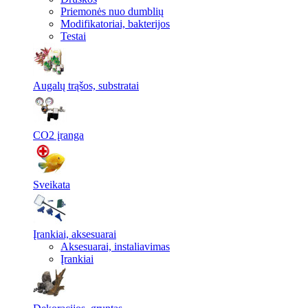
Priemonės nuo dumblių
Modifikatoriai, bakterijos
Testai
Augalų trąšos, substratai
CO2 įranga
Sveikata
Įrankiai, aksesuarai
Aksesuarai, instaliavimas
Įrankiai