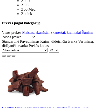
Zolux
ZOO
Zoo Med
Zoolek
Prekės pagal kategoriją
Visos prekės
Maistas, skanėstai
Skanėstai, kramtalai
Šunims
Standartinė
Pavadinimas
Kainą, didėjančia tvarka
Vertinimą,
didėjančia tvarka
Prekės kodas