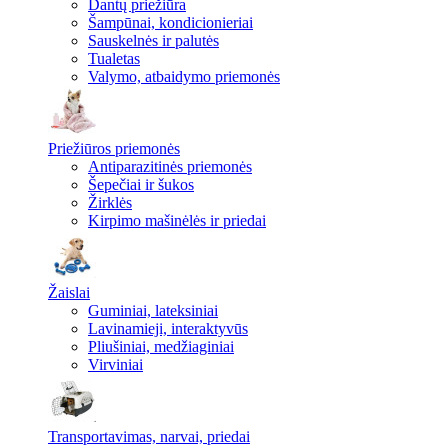
Dantų priežiūra
Šampūnai, kondicionieriai
Sauskelnės ir palutės
Tualetas
Valymo, atbaidymo priemonės
Priežiūros priemonės
Antiparazitinės priemonės
Šepečiai ir šukos
Žirklės
Kirpimo mašinėlės ir priedai
Žaislai
Guminiai, lateksiniai
Lavinamieji, interaktyvūs
Pliušiniai, medžiaginiai
Virviniai
Transportavimas, narvai, priedai