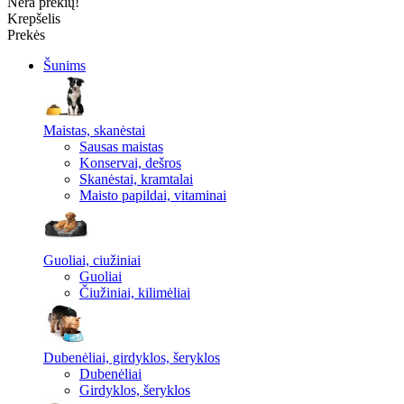
Nėra prekių!
Krepšelis
Prekės
Šunims
Maistas, skanėstai
Sausas maistas
Konservai, dešros
Skanėstai, kramtalai
Maisto papildai, vitaminai
Guoliai, ciužiniai
Guoliai
Čiužiniai, kilimėliai
Dubenėliai, girdyklos, šeryklos
Dubenėliai
Girdyklos, šeryklos