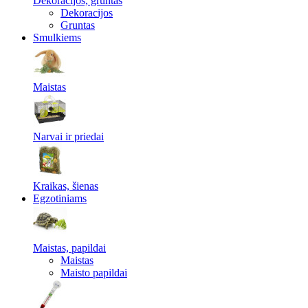
Dekoracijos, gruntas
Dekoracijos
Gruntas
Smulkiems
Maistas
Narvai ir priedai
Kraikas, šienas
Egzotiniams
Maistas, papildai
Maistas
Maisto papildai