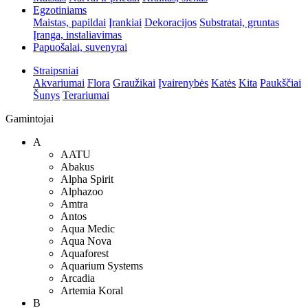
Egzotiniams
Maistas, papildai
Įrankiai
Dekoracijos
Substratai, gruntas
Įranga, instaliavimas
Papuošalai, suvenyrai
Straipsniai
Akvariumai
Flora
Graužikai
Įvairenybės
Katės
Kita
Paukščiai
Šunys
Terariumai
Gamintojai
A
AATU
Abakus
Alpha Spirit
Alphazoo
Amtra
Antos
Aqua Medic
Aqua Nova
Aquaforest
Aquarium Systems
Arcadia
Artemia Koral
B