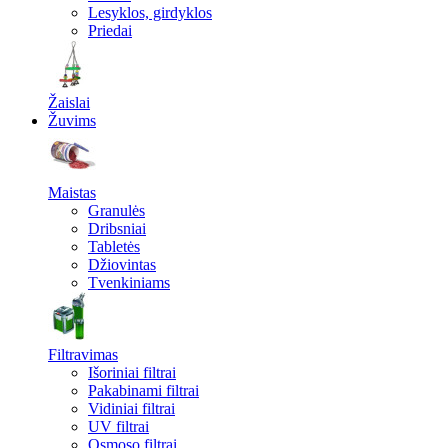
Lesyklos, girdyklos
Priedai
Žaislai
Žuvims
Maistas
Granulės
Dribsniai
Tabletės
Džiovintas
Tvenkiniams
Filtravimas
Išoriniai filtrai
Pakabinami filtrai
Vidiniai filtrai
UV filtrai
Osmoso filtrai