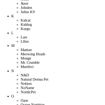
Jkeer
Johnlen
Julius K9
K
Kidcat
Kiddog
Kurgo
L
Lars
Libra
M
Matisse
Meowing Heads
Monge
Mr. Crumble
Murrfect
N
N&D
Natural Derma Pet
Nekton
NoName
NordicPet
O
Oase
Ocean Nutrition