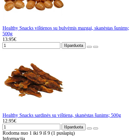
Healthy Snacks vištienos su bulvėmis mazgai, skanėstas šunims;
500g
13.95€
Išparduota
Healthy Snacks sardinės su vištiena, skanėstas šunims; 500g
12.95€
Išparduota
Rodoma nuo 1 iki 9 iš 9 (1 puslapių)
Informacija