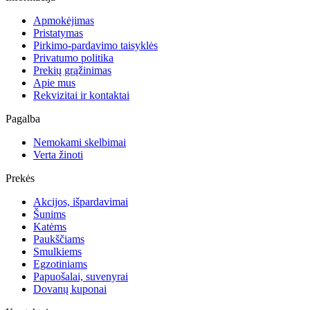
Apmokėjimas
Pristatymas
Pirkimo-pardavimo taisyklės
Privatumo politika
Prekių grąžinimas
Apie mus
Rekvizitai ir kontaktai
Pagalba
Nemokami skelbimai
Verta žinoti
Prekės
Akcijos, išpardavimai
Šunims
Katėms
Paukščiams
Smulkiems
Egzotiniams
Papuošalai, suvenyrai
Dovanų kuponai