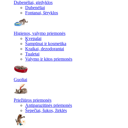
Dubenėliai, girdyklos
Dubenėliai
Fontanai, šėryklos
Higienos, valymo priemonės
Kvepalai
Šampūnai ir kosmetika
Kraikai, dezodorantai
Tualetai
Valymo ir kitos priemonės
Guoliai
Priežiūros priemonės
Antiparazitinės priemonės
Šepečiai, šukos, žirklės