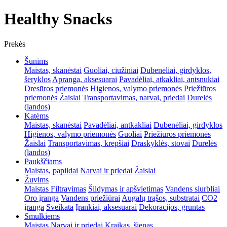
Healthy Snacks
Prekės
Šunims
Maistas, skanėstai
Guoliai, ciužiniai
Dubenėliai, girdyklos,
šeryklos
Apranga, aksesuarai
Pavadėliai, atkakliai, antsnukiai
Dresūros priemonės
Higienos, valymo priemonės
Priežiūros
priemonės
Žaislai
Transportavimas, narvai, priedai
Durelės
(landos)
Katėms
Maistas, skanėstai
Pavadėliai, antkakliai
Dubenėliai, girdyklos
Higienos, valymo priemonės
Guoliai
Priežiūros priemonės
Žaislai
Transportavimas, krepšiai
Draskyklės, stovai
Durelės
(landos)
Paukščiams
Maistas, papildai
Narvai ir priedai
Žaislai
Žuvims
Maistas
Filtravimas
Šildymas ir apšvietimas
Vandens siurbliai
Oro įranga
Vandens priežiūrai
Augalų trąšos, substratai
CO2
įranga
Sveikata
Įrankiai, aksesuarai
Dekoracijos, gruntas
Smulkiems
Maistas
Narvai ir priedai
Kraikas, šienas