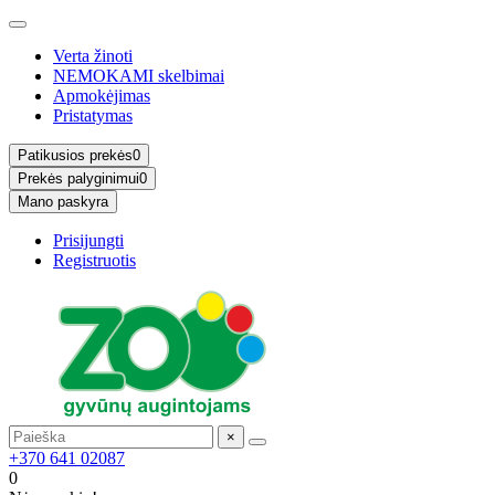
Verta žinoti
NEMOKAMI skelbimai
Apmokėjimas
Pristatymas
Patikusios prekės
0
Prekės palyginimui
0
Mano paskyra
Prisijungti
Registruotis
×
+370 641 02087
0