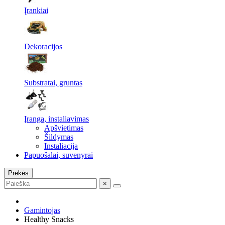
Įrankiai
Dekoracijos
Substratai, gruntas
Įranga, instaliavimas
Apšvietimas
Šildymas
Instaliacija
Papuošalai, suvenyrai
Prekės
×
Gamintojas
Healthy Snacks