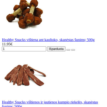
Healthy Snacks vištiena ant kauliuko, skanėstas šunims; 500g
11.95€
Išparduota
Healthy Snacks vištienos ir jautienos kumpio riekelės, skanėstas
šunims; 500g