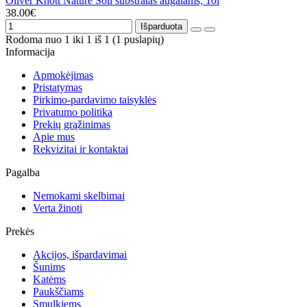
Oliver Knott Nature Soil substratas augalams; 10l
38.00€
Išparduota
Rodoma nuo 1 iki 1 iš 1 (1 puslapių)
Informacija
Apmokėjimas
Pristatymas
Pirkimo-pardavimo taisyklės
Privatumo politika
Prekių grąžinimas
Apie mus
Rekvizitai ir kontaktai
Pagalba
Nemokami skelbimai
Verta žinoti
Prekės
Akcijos, išpardavimai
Šunims
Katėms
Paukščiams
Smulkiems