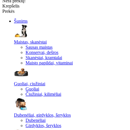
Nėra prekių!
Krepšelis
Prekės
Šunims
Maistas, skanėstai
Sausas maistas
Konservai, dešros
Skanėstai, kramtalai
Maisto papildai, vitaminai
Guoliai, ciužiniai
Guoliai
Čiužiniai, kilimėliai
Dubenėliai, girdyklos, šeryklos
Dubenėliai
Girdyklos, šeryklos