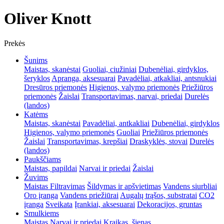
Oliver Knott
Prekės
Šunims
Maistas, skanėstai
Guoliai, ciužiniai
Dubenėliai, girdyklos,
šeryklos
Apranga, aksesuarai
Pavadėliai, atkakliai, antsnukiai
Dresūros priemonės
Higienos, valymo priemonės
Priežiūros
priemonės
Žaislai
Transportavimas, narvai, priedai
Durelės
(landos)
Katėms
Maistas, skanėstai
Pavadėliai, antkakliai
Dubenėliai, girdyklos
Higienos, valymo priemonės
Guoliai
Priežiūros priemonės
Žaislai
Transportavimas, krepšiai
Draskyklės, stovai
Durelės
(landos)
Paukščiams
Maistas, papildai
Narvai ir priedai
Žaislai
Žuvims
Maistas
Filtravimas
Šildymas ir apšvietimas
Vandens siurbliai
Oro įranga
Vandens priežiūrai
Augalų trąšos, substratai
CO2
įranga
Sveikata
Įrankiai, aksesuarai
Dekoracijos, gruntas
Smulkiems
Maistas
Narvai ir priedai
Kraikas, šienas