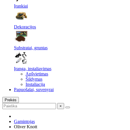
Įrankiai
Dekoracijos
Substratai, gruntas
Įranga, instaliavimas
Apšvietimas
Šildymas
Instaliacija
Papuošalai, suvenyrai
Prekės
×
Gamintojas
Oliver Knott