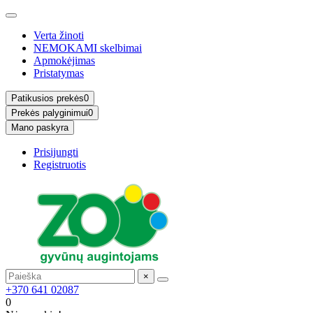
Verta žinoti
NEMOKAMI skelbimai
Apmokėjimas
Pristatymas
Patikusios prekės
0
Prekės palyginimui
0
Mano paskyra
Prisijungti
Registruotis
×
+370 641 02087
0