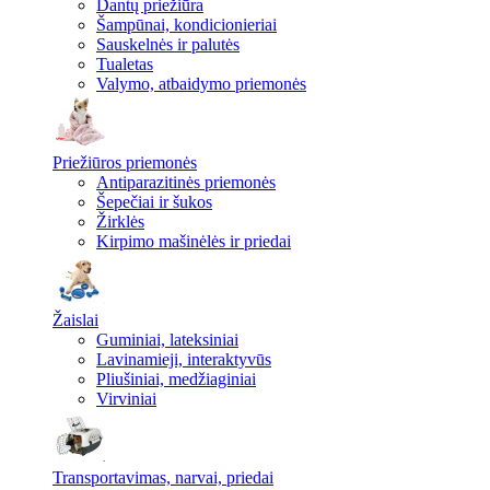
Dantų priežiūra
Šampūnai, kondicionieriai
Sauskelnės ir palutės
Tualetas
Valymo, atbaidymo priemonės
Priežiūros priemonės
Antiparazitinės priemonės
Šepečiai ir šukos
Žirklės
Kirpimo mašinėlės ir priedai
Žaislai
Guminiai, lateksiniai
Lavinamieji, interaktyvūs
Pliušiniai, medžiaginiai
Virviniai
Transportavimas, narvai, priedai