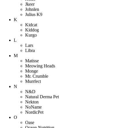
Jkeer
Johnlen
Julius K9
K
Kidcat
Kiddog
Kurgo
L
Lars
Libra
M
Matisse
Meowing Heads
Monge
Mr. Crumble
Murrfect
N
N&D
Natural Derma Pet
Nekton
NoName
NordicPet
O
Oase
Ocean Nutrition