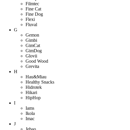
Filmtec
Fine Cat
Fine Dog
Flexi
Fluval
G
Gemon
Gimbi
GimCat
GimDog
Glovii
Good Wood
Grevita
H
Hau&Miau
Healthy Snacks
Hidrotek
Hikari
HipHop
I
Iams
Ikola
Imac
J
Jebao