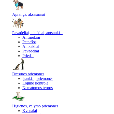
Apranga, aksesuarai
Pavadėliai, atkakliai, antsnukiai
Antsnukiai
Petnešos
Antkakliai
Pavadėliai
Priedai
Dresūros priemonės
Įrankiai, priemonės
Lojimo kontrolė
Nematomos tvoros
Higienos, valymo priemonės
Kvepalai