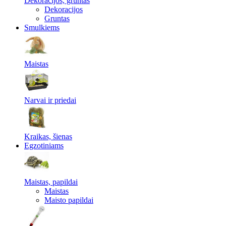
Dekoracijos, gruntas
Dekoracijos
Gruntas
Smulkiems
Maistas
Narvai ir priedai
Kraikas, šienas
Egzotiniams
Maistas, papildai
Maistas
Maisto papildai