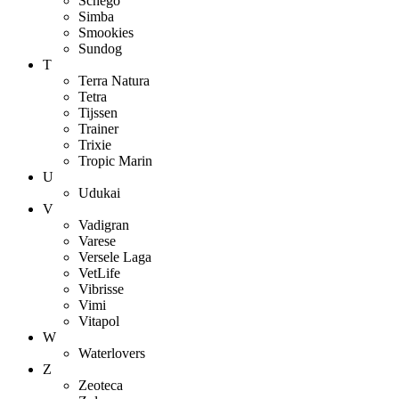
Schego
Simba
Smookies
Sundog
T
Terra Natura
Tetra
Tijssen
Trainer
Trixie
Tropic Marin
U
Udukai
V
Vadigran
Varese
Versele Laga
VetLife
Vibrisse
Vimi
Vitapol
W
Waterlovers
Z
Zeoteca