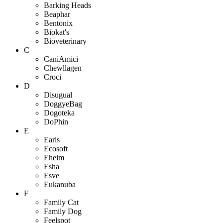
Barking Heads
Beaphar
Bentonix
Biokat's
Bioveterinary
C
CaniAmici
Chewllagen
Croci
D
Disugual
DoggyeBag
Dogoteka
DoPhin
E
Earls
Ecosoft
Eheim
Esha
Esve
Eukanuba
F
Family Cat
Family Dog
Feelspot