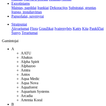
Egzotiniams
Maistas, papildai
Įrankiai
Dekoracijos
Substratai, gruntas
Įranga, instaliavimas
Papuošalai, suvenyrai
Straipsniai
Akvariumai
Flora
Graužikai
Įvairenybės
Katės
Kita
Paukščiai
Šunys
Terariumai
Gamintojai
A
AATU
Abakus
Alpha Spirit
Alphazoo
Amtra
Antos
Aqua Medic
Aqua Nova
Aquaforest
Aquarium Systems
Arcadia
Artemia Koral
B