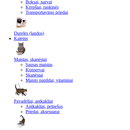
Boksai, narvai
Krepšiai, rankinės
Transportavimo priedai
Durelės (landos)
Katėms
Maistas, skanėstai
Sausas maistas
Konservai
Skanėstai
Maisto papildai, vitaminai
Pavadėliai, antkakliai
Antkakliai, petnešos
Priedai, aksesuarai