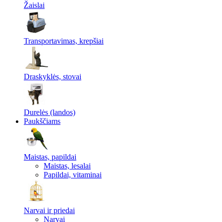
Žaislai
Transportavimas, krepšiai
Draskyklės, stovai
Durelės (landos)
Paukščiams
Maistas, papildai
Maistas, lesalai
Papildai, vitaminai
Narvai ir priedai
Narvai