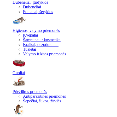
Dubenėliai, girdyklos
Dubenėliai
Fontanai, šėryklos
Higienos, valymo priemonės
Kvepalai
Šampūnai ir kosmetika
Kraikai, dezodorantai
Tualetai
Valymo ir kitos priemonės
Guoliai
Priežiūros priemonės
Antiparazitinės priemonės
Šepečiai, šukos, žirklės