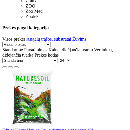
Zolux
ZOO
Zoo Med
Zoolek
Prekės pagal kategoriją
Visos prekės
Augalų trąšos, substratai
Žuvims
Standartinė
Pavadinimas
Kainą, didėjančia tvarka
Vertinimą,
didėjančia tvarka
Prekės kodas