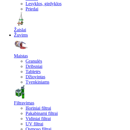
Lesyklos, girdyklos
Priedai
Žaislai
Žuvims
Maistas
Granulės
Dribsniai
Tabletės
Džiovintas
Tvenkiniams
Filtravimas
Išoriniai filtrai
Pakabinami filtrai
Vidiniai filtrai
UV filtrai
Osmoso filtrai