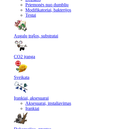
Priemonės nuo dumblių
Modifikatoriai, bakterijos
Testai
Augalų trąšos, substratai
CO2 įranga
Sveikata
Įrankiai, aksesuarai
Aksesuarai, instaliavimas
Įrankiai