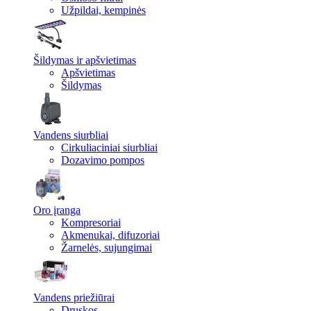
Užpildai, kempinės
Šildymas ir apšvietimas
Apšvietimas
Šildymas
Vandens siurbliai
Cirkuliaciniai siurbliai
Dozavimo pompos
Oro įranga
Kompresoriai
Akmenukai, difuzoriai
Žarnelės, sujungimai
Vandens priežiūrai
Druskos