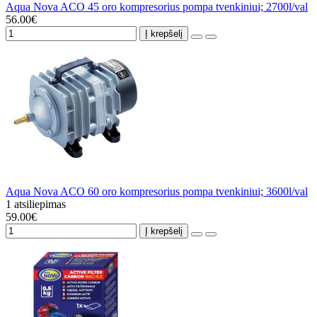
Aqua Nova ACO 45 oro kompresorius pompa tvenkiniui; 2700l/val
56.00€
Į krepšelį
Aqua Nova ACO 60 oro kompresorius pompa tvenkiniui; 3600l/val
1 atsiliepimas
59.00€
Į krepšelį