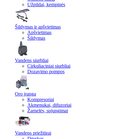
Užpildai, kempinės
Šildymas ir apšvietimas
Apšvietimas
Šildymas
Vandens siurbliai
Cirkuliaciniai siurbliai
Dozavimo pompos
Oro įranga
Kompresoriai
Akmenukai, difuzoriai
Žarnelės, sujungimai
Vandens priežiūrai
Druskos