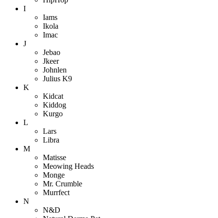
I
Iams
Ikola
Imac
J
Jebao
Jkeer
Johnlen
Julius K9
K
Kidcat
Kiddog
Kurgo
L
Lars
Libra
M
Matisse
Meowing Heads
Monge
Mr. Crumble
Murrfect
N
N&D