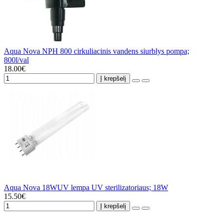
Aqua Nova NPH 800 cirkuliacinis vandens siurblys pompa;
800l/val
18.00€
Į krepšelį
Aqua Nova 18WUV lempa UV sterilizatoriaus; 18W
15.50€
Į krepšelį