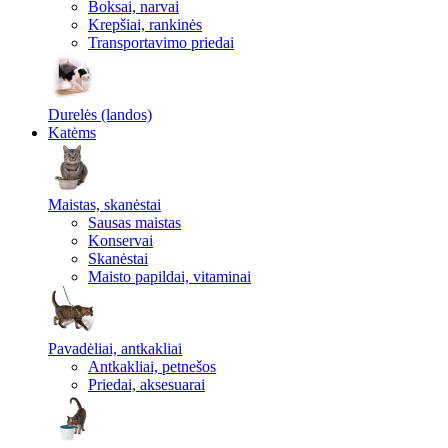
Boksai, narvai
Krepšiai, rankinės
Transportavimo priedai
Durelės (landos)
Katėms
Maistas, skanėstai
Sausas maistas
Konservai
Skanėstai
Maisto papildai, vitaminai
Pavadėliai, antkakliai
Antkakliai, petnešos
Priedai, aksesuarai