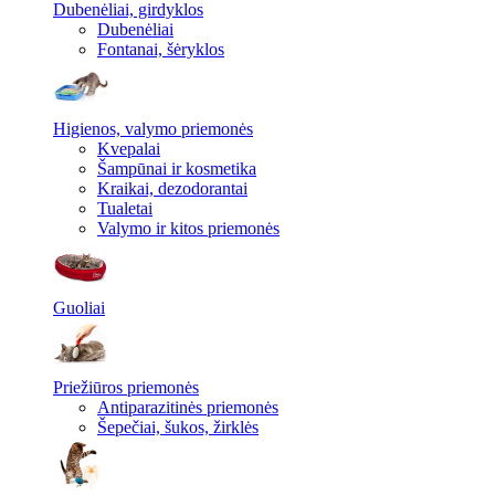
Dubenėliai, girdyklos
Dubenėliai
Fontanai, šėryklos
Higienos, valymo priemonės
Kvepalai
Šampūnai ir kosmetika
Kraikai, dezodorantai
Tualetai
Valymo ir kitos priemonės
Guoliai
Priežiūros priemonės
Antiparazitinės priemonės
Šepečiai, šukos, žirklės