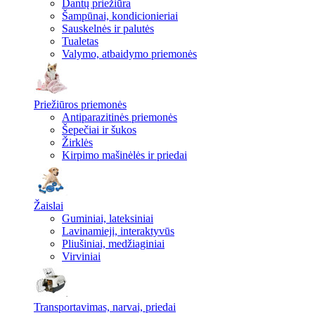
Dantų priežiūra
Šampūnai, kondicionieriai
Sauskelnės ir palutės
Tualetas
Valymo, atbaidymo priemonės
Priežiūros priemonės
Antiparazitinės priemonės
Šepečiai ir šukos
Žirklės
Kirpimo mašinėlės ir priedai
Žaislai
Guminiai, lateksiniai
Lavinamieji, interaktyvūs
Pliušiniai, medžiaginiai
Virviniai
Transportavimas, narvai, priedai