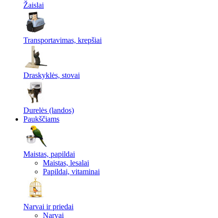
Žaislai
Transportavimas, krepšiai
Draskyklės, stovai
Durelės (landos)
Paukščiams
Maistas, papildai
Maistas, lesalai
Papildai, vitaminai
Narvai ir priedai
Narvai