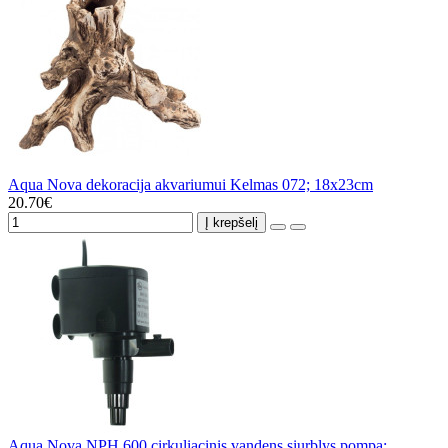
Aqua Nova dekoracija akvariumui Kelmas 072; 18x23cm
20.70€
Į krepšelį
Aqua Nova NPH 600 cirkuliacinis vandens siurblys pompa;