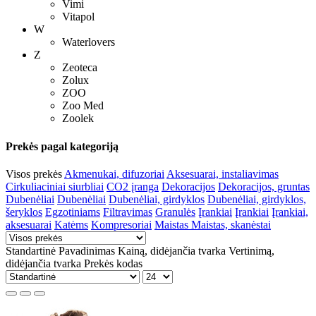
Vimi
Vitapol
W
Waterlovers
Z
Zeoteca
Zolux
ZOO
Zoo Med
Zoolek
Prekės pagal kategoriją
Visos prekės
Akmenukai, difuzoriai
Aksesuarai, instaliavimas
Cirkuliaciniai siurbliai
CO2 įranga
Dekoracijos
Dekoracijos, gruntas
Dubenėliai
Dubenėliai
Dubenėliai, girdyklos
Dubenėliai, girdyklos,
šeryklos
Egzotiniams
Filtravimas
Granulės
Įrankiai
Įrankiai
Įrankiai,
aksesuarai
Katėms
Kompresoriai
Maistas
Maistas, skanėstai
Standartinė
Pavadinimas
Kainą, didėjančia tvarka
Vertinimą,
didėjančia tvarka
Prekės kodas