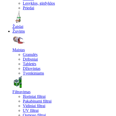
Lesyklos, girdyklos
Priedai
Žaislai
Žuvims
Maistas
Granulės
Dribsniai
Tabletės
Džiovintas
Tvenkiniams
Filtravimas
Išoriniai filtrai
Pakabinami filtrai
Vidiniai filtrai
UV filtrai
Osmoso filtrai