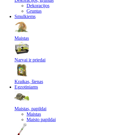
Dekoracijos, gruntas
Dekoracijos
Gruntas
Smulkiems
Maistas
Narvai ir priedai
Kraikas, šienas
Egzotiniams
Maistas, papildai
Maistas
Maisto papildai