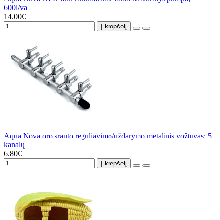
600l/val
14.00€
Į krepšelį
Aqua Nova oro srauto reguliavimo/uždarymo metalinis vožtuvas; 5
kanalų
6.80€
Į krepšelį