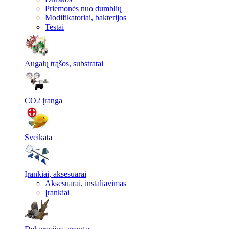
Priemonės nuo dumblių
Modifikatoriai, bakterijos
Testai
Augalų trąšos, substratai
CO2 įranga
Sveikata
Įrankiai, aksesuarai
Aksesuarai, instaliavimas
Įrankiai