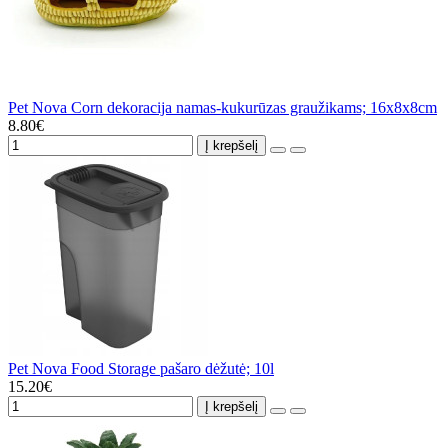
Pet Nova Corn dekoracija namas-kukurūzas graužikams; 16x8x8cm
8.80€
Į krepšelį
Pet Nova Food Storage pašaro dėžutė; 10l
15.20€
Į krepšelį