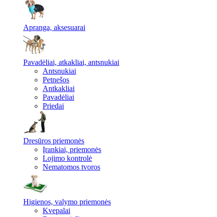
Apranga, aksesuarai
Pavadėliai, atkakliai, antsnukiai
Antsnukiai
Petnešos
Antkakliai
Pavadėliai
Priedai
Dresūros priemonės
Įrankiai, priemonės
Lojimo kontrolė
Nematomos tvoros
Higienos, valymo priemonės
Kvepalai