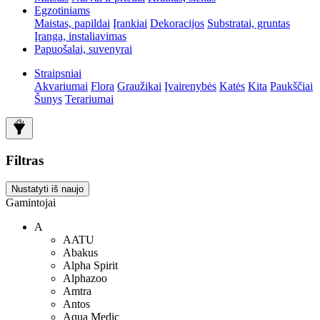
Egzotiniams
Maistas, papildai
Įrankiai
Dekoracijos
Substratai, gruntas
Įranga, instaliavimas
Papuošalai, suvenyrai
Straipsniai
Akvariumai
Flora
Graužikai
Įvairenybės
Katės
Kita
Paukščiai
Šunys
Terariumai
Filtras
Nustatyti iš naujo
Gamintojai
A
AATU
Abakus
Alpha Spirit
Alphazoo
Amtra
Antos
Aqua Medic