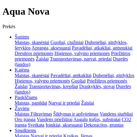
Aqua Nova
Prekės
Šunims
Maistas, skanėstai
Guoliai, ciužiniai
Dubenėliai, girdyklos,
šeryklos
Apranga, aksesuarai
Pavadėliai, atkakliai, antsnukiai
Dresūros priemonės
Higienos, valymo priemonės
Priežiūros
priemonės
Žaislai
Transportavimas, narvai, priedai
Durelės
(landos)
Katėms
Maistas, skanėstai
Pavadėliai, antkakliai
Dubenėliai, girdyklos
Higienos, valymo priemonės
Guoliai
Priežiūros priemonės
Žaislai
Transportavimas, krepšiai
Draskyklės, stovai
Durelės
(landos)
Paukščiams
Maistas, papildai
Narvai ir priedai
Žaislai
Žuvims
Maistas
Filtravimas
Šildymas ir apšvietimas
Vandens siurbliai
Oro įranga
Vandens priežiūrai
Augalų trąšos, substratai
CO2
įranga
Sveikata
Įrankiai, aksesuarai
Dekoracijos, gruntas
Smulkiems
Maistas
Narvai ir priedai
Kraikas, šienas