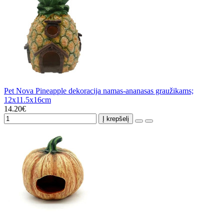
Pet Nova Pineapple dekoracija namas-ananasas graužikams;
12x11.5x16cm
14.20€
Į krepšelį