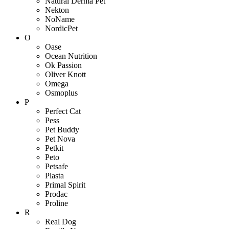
Natural Derma Pet
Nekton
NoName
NordicPet
O
Oase
Ocean Nutrition
Ok Passion
Oliver Knott
Omega
Osmoplus
P
Perfect Cat
Pess
Pet Buddy
Pet Nova
Petkit
Peto
Petsafe
Plasta
Primal Spirit
Prodac
Proline
R
Real Dog