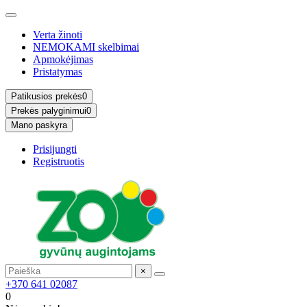
Verta žinoti
NEMOKAMI skelbimai
Apmokėjimas
Pristatymas
Patikusios prekės
0
Prekės palyginimui
0
Mano paskyra
Prisijungti
Registruotis
×
+370 641 02087
0