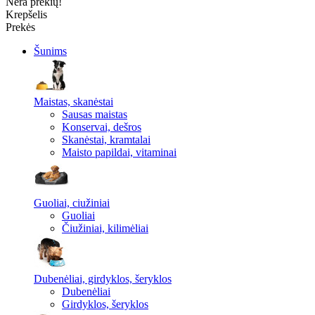
Nėra prekių!
Krepšelis
Prekės
Šunims
Maistas, skanėstai
Sausas maistas
Konservai, dešros
Skanėstai, kramtalai
Maisto papildai, vitaminai
Guoliai, ciužiniai
Guoliai
Čiužiniai, kilimėliai
Dubenėliai, girdyklos, šeryklos
Dubenėliai
Girdyklos, šeryklos