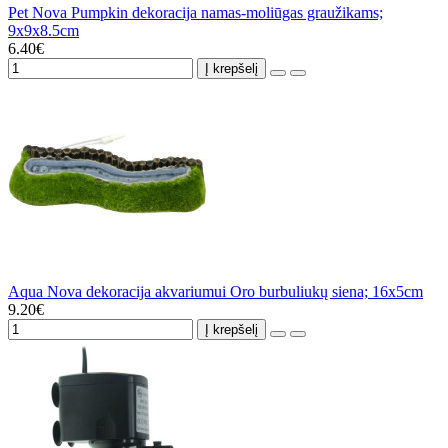
Pet Nova Pumpkin dekoracija namas-moliūgas graužikams;
9x9x8.5cm
6.40€
Į krepšelį
Aqua Nova dekoracija akvariumui Oro burbuliukų siena; 16x5cm
9.20€
Į krepšelį