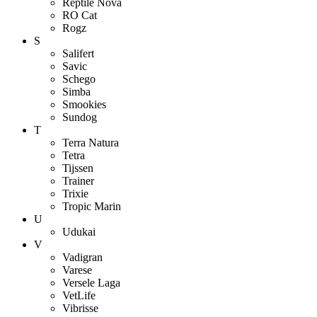
Reptile Nova
RO Cat
Rogz
S
Salifert
Savic
Schego
Simba
Smookies
Sundog
T
Terra Natura
Tetra
Tijssen
Trainer
Trixie
Tropic Marin
U
Udukai
V
Vadigran
Varese
Versele Laga
VetLife
Vibrisse