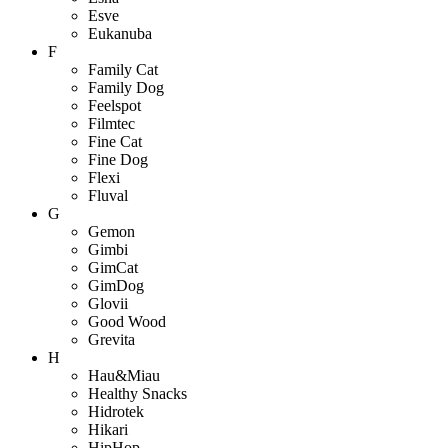
Esve
Eukanuba
F
Family Cat
Family Dog
Feelspot
Filmtec
Fine Cat
Fine Dog
Flexi
Fluval
G
Gemon
Gimbi
GimCat
GimDog
Glovii
Good Wood
Grevita
H
Hau&Miau
Healthy Snacks
Hidrotek
Hikari
HipHop