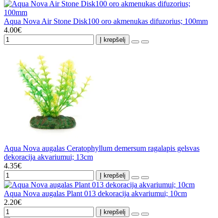
Aqua Nova Air Stone Disk100 oro akmenukas difuzorius; 100mm
4.00€
Į krepšelį
Aqua Nova augalas Ceratophyllum demersum ragalapis gelsvas
dekoracija akvariumui; 13cm
4.35€
Į krepšelį
Aqua Nova augalas Plant 013 dekoracija akvariumui; 10cm
2.20€
Į krepšelį