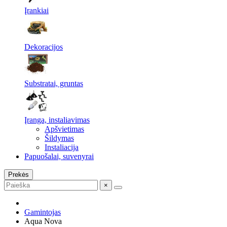
Įrankiai
Dekoracijos
Substratai, gruntas
Įranga, instaliavimas
Apšvietimas
Šildymas
Instaliacija
Papuošalai, suvenyrai
Prekės
×
Gamintojas
Aqua Nova