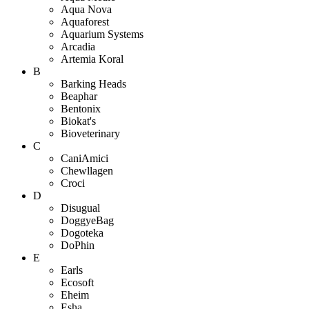
Aqua Nova
Aquaforest
Aquarium Systems
Arcadia
Artemia Koral
B
Barking Heads
Beaphar
Bentonix
Biokat's
Bioveterinary
C
CaniAmici
Chewllagen
Croci
D
Disugual
DoggyeBag
Dogoteka
DoPhin
E
Earls
Ecosoft
Eheim
Esha