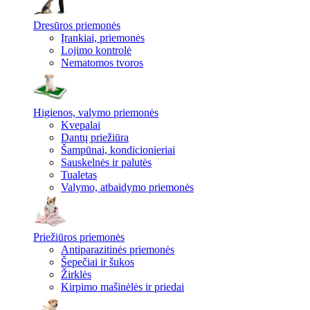
Dresūros priemonės
Įrankiai, priemonės
Lojimo kontrolė
Nematomos tvoros
Higienos, valymo priemonės
Kvepalai
Dantų priežiūra
Šampūnai, kondicionieriai
Sauskelnės ir palutės
Tualetas
Valymo, atbaidymo priemonės
Priežiūros priemonės
Antiparazitinės priemonės
Šepečiai ir šukos
Žirklės
Kirpimo mašinėlės ir priedai