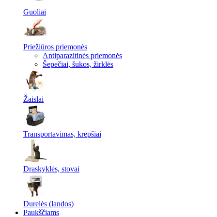
Guoliai
Priežiūros priemonės
Antiparazitinės priemonės
Šepečiai, šukos, žirklės
Žaislai
Transportavimas, krepšiai
Draskyklės, stovai
Durelės (landos)
Paukščiams