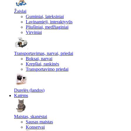
Žaislai
Guminiai, lateksiniai
Lavinamieji, interaktyvūs
Pliušiniai, medžiaginiai
Virviniai
Transportavimas, narvai, priedai
Boksai, narvai
Krepšiai, rankinės
Transportavimo priedai
Durelės (landos)
Katėms
Maistas, skanėstai
Sausas maistas
Konservai