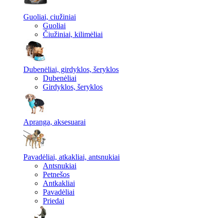
Guoliai, ciužiniai
Guoliai
Čiužiniai, kilimėliai
Dubenėliai, girdyklos, šeryklos
Dubenėliai
Girdyklos, šeryklos
Apranga, aksesuarai
Pavadėliai, atkakliai, antsnukiai
Antsnukiai
Petnešos
Antkakliai
Pavadėliai
Priedai