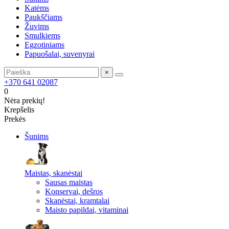
Katėms
Paukščiams
Žuvims
Smulkiems
Egzotiniams
Papuošalai, suvenyrai
×
+370 641 02087
0
Nėra prekių!
Krepšelis
Prekės
Šunims
Maistas, skanėstai
Sausas maistas
Konservai, dešros
Skanėstai, kramtalai
Maisto papildai, vitaminai