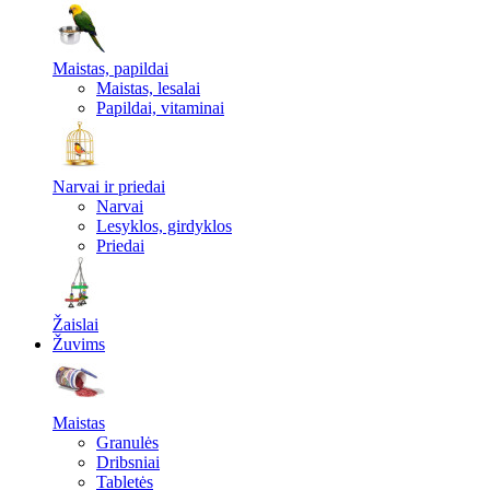
Maistas, papildai
Maistas, lesalai
Papildai, vitaminai
Narvai ir priedai
Narvai
Lesyklos, girdyklos
Priedai
Žaislai
Žuvims
Maistas
Granulės
Dribsniai
Tabletės