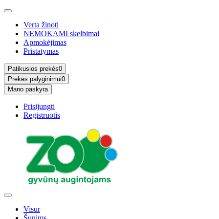
Verta žinoti
NEMOKAMI skelbimai
Apmokėjimas
Pristatymas
Patikusios prekės
0
Prekės palyginimui
0
Mano paskyra
Prisijungti
Registruotis
Visur
Šunims