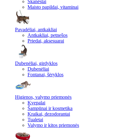
Skanėstai
Maisto papildai, vitaminai
Pavadėliai, antkakliai
Antkakliai, petnešos
Priedai, aksesuarai
Dubenėliai, girdyklos
Dubenėliai
Fontanai, šėryklos
Higienos, valymo priemonės
Kvepalai
Šampūnai ir kosmetika
Kraikai, dezodorantai
Tualetai
Valymo ir kitos priemonės