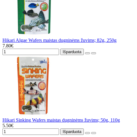
Hikari Algae Wafers maistas dugninėms žuvims; 82g, 250g
7.80€
Išparduota
Hikari Sinking Wafers maistas dugninėms žuvims; 50g, 110g
5.50€
Išparduota