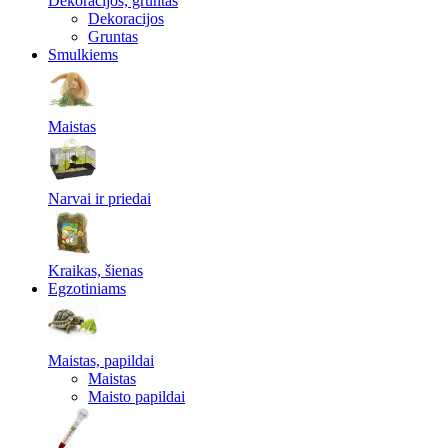
Dekoracijos, gruntas
Dekoracijos
Gruntas
Smulkiems
Maistas
Narvai ir priedai
Kraikas, šienas
Egzotiniams
Maistas, papildai
Maistas
Maisto papildai