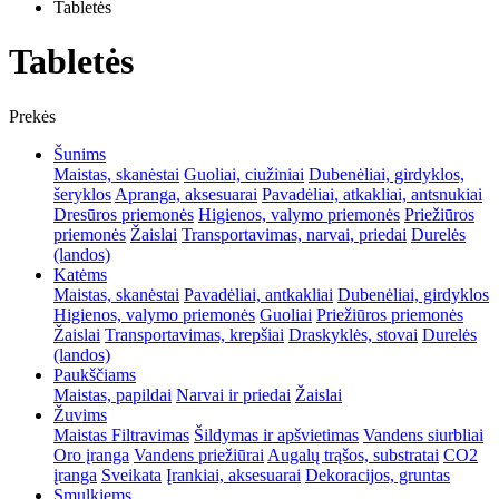
Tabletės
Tabletės
Prekės
Šunims
Maistas, skanėstai
Guoliai, ciužiniai
Dubenėliai, girdyklos,
šeryklos
Apranga, aksesuarai
Pavadėliai, atkakliai, antsnukiai
Dresūros priemonės
Higienos, valymo priemonės
Priežiūros
priemonės
Žaislai
Transportavimas, narvai, priedai
Durelės
(landos)
Katėms
Maistas, skanėstai
Pavadėliai, antkakliai
Dubenėliai, girdyklos
Higienos, valymo priemonės
Guoliai
Priežiūros priemonės
Žaislai
Transportavimas, krepšiai
Draskyklės, stovai
Durelės
(landos)
Paukščiams
Maistas, papildai
Narvai ir priedai
Žaislai
Žuvims
Maistas
Filtravimas
Šildymas ir apšvietimas
Vandens siurbliai
Oro įranga
Vandens priežiūrai
Augalų trąšos, substratai
CO2
įranga
Sveikata
Įrankiai, aksesuarai
Dekoracijos, gruntas
Smulkiems