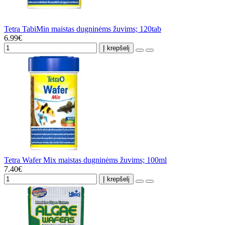
Tetra TabiMin maistas dugninėms žuvims; 120tab
6.99€
Į krepšelį
Tetra Wafer Mix maistas dugninėms žuvims; 100ml
7.40€
Į krepšelį