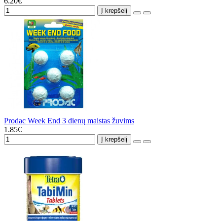
6.20€
Į krepšelį
Prodac Week End 3 dienų maistas žuvims
1.85€
Į krepšelį