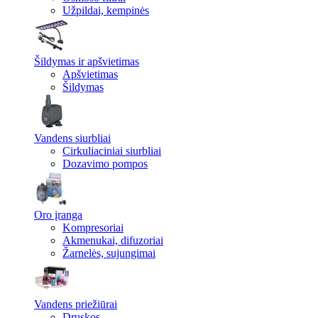
Užpildai, kempinės
Šildymas ir apšvietimas
Apšvietimas
Šildymas
Vandens siurbliai
Cirkuliaciniai siurbliai
Dozavimo pompos
Oro įranga
Kompresoriai
Akmenukai, difuzoriai
Žarnelės, sujungimai
Vandens priežiūrai
Druskos