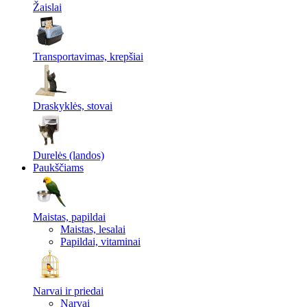
Žaislai
Transportavimas, krepšiai
Draskyklės, stovai
Durelės (landos)
Paukščiams
Maistas, papildai
Maistas, lesalai
Papildai, vitaminai
Narvai ir priedai
Narvai