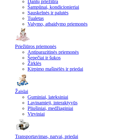
Dantų priežiūra
Šampūnai, kondicionieriai
Sauskelnės ir palutės
Tualetas
Valymo, atbaidymo priemonės
Priežiūros priemonės
Antiparazitinės priemonės
Šepečiai ir šukos
Žirklės
Kirpimo mašinėlės ir priedai
Žaislai
Guminiai, lateksiniai
Lavinamieji, interaktyvūs
Pliušiniai, medžiaginiai
Virviniai
Transportavimas, narvai, priedai