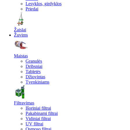
Lesyklos, girdyklos
Priedai
Žaislai
Žuvims
Maistas
Granulės
Dribsniai
Tabletės
Džiovintas
Tvenkiniams
Filtravimas
Išoriniai filtrai
Pakabinami filtrai
Vidiniai filtrai
UV filtrai
Osmoso filtrai