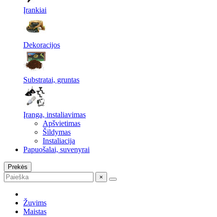
Įrankiai
Dekoracijos
Substratai, gruntas
Įranga, instaliavimas
Apšvietimas
Šildymas
Instaliacija
Papuošalai, suvenyrai
Prekės
×
Žuvims
Maistas