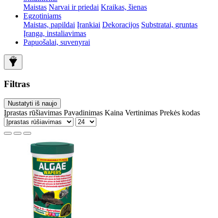
Maistas
Narvai ir priedai
Kraikas, šienas
Egzotiniams
Maistas, papildai
Įrankiai
Dekoracijos
Substratai, gruntas
Įranga, instaliavimas
Papuošalai, suvenyrai
Filtras
Nustatyti iš naujo
Įprastas rūšiavimas
Pavadinimas
Kaina
Vertinimas
Prekės kodas