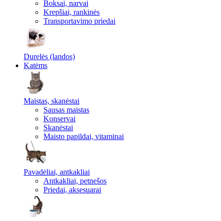
Boksai, narvai
Krepšiai, rankinės
Transportavimo priedai
Durelės (landos)
Katėms
Maistas, skanėstai
Sausas maistas
Konservai
Skanėstai
Maisto papildai, vitaminai
Pavadėliai, antkakliai
Antkakliai, petnešos
Priedai, aksesuarai