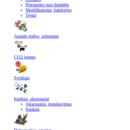
Priemonės nuo dumblių
Modifikatoriai, bakterijos
Testai
Augalų trąšos, substratai
CO2 įranga
Sveikata
Įrankiai, aksesuarai
Aksesuarai, instaliavimas
Įrankiai