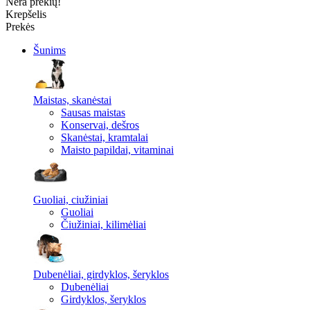
Nėra prekių!
Krepšelis
Prekės
Šunims
Maistas, skanėstai
Sausas maistas
Konservai, dešros
Skanėstai, kramtalai
Maisto papildai, vitaminai
Guoliai, ciužiniai
Guoliai
Čiužiniai, kilimėliai
Dubenėliai, girdyklos, šeryklos
Dubenėliai
Girdyklos, šeryklos