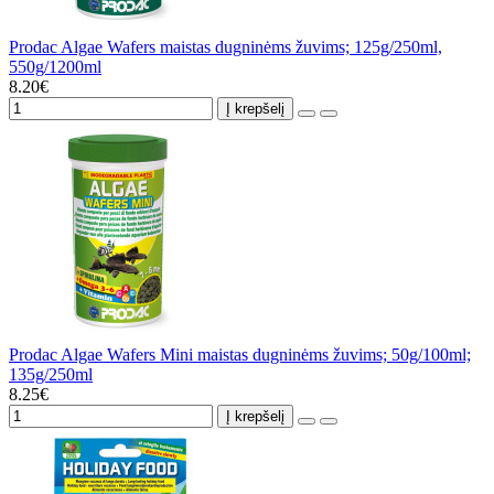
Prodac Algae Wafers maistas dugninėms žuvims; 125g/250ml,
550g/1200ml
8.20€
Į krepšelį
Prodac Algae Wafers Mini maistas dugninėms žuvims; 50g/100ml;
135g/250ml
8.25€
Į krepšelį