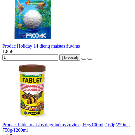
Prodac Holiday 14 dienų maistas žuvims
1.85€
Į krepšelį
Prodac Tablet maistas dugninėms žuvims; 60g/100ml; 160g/250ml,
750g/1200ml