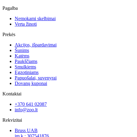
Pagalba
Nemokami skelbimai
Verta žinoti
Prekės
Akcijos, išpardavimai
Šunims
Katėms
Paukščiams
Smulkiems
Egzotiniams
Papuošalai, suvenyrai
Dovanų kuponai
Kontaktai
+370 641 02087
info@zoo.lt
Rekvizitai
Bruss UAB
įm.k.: 307541876