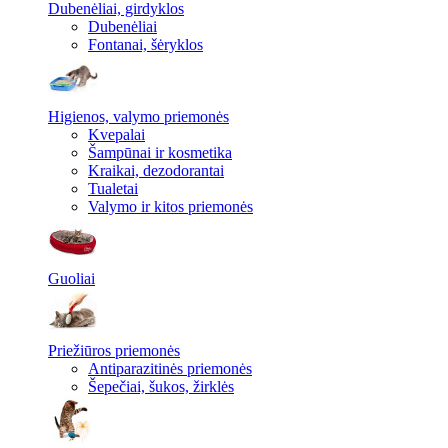
Dubenėliai, girdyklos
Dubenėliai
Fontanai, šėryklos
Higienos, valymo priemonės
Kvepalai
Šampūnai ir kosmetika
Kraikai, dezodorantai
Tualetai
Valymo ir kitos priemonės
Guoliai
Priežiūros priemonės
Antiparazitinės priemonės
Šepečiai, šukos, žirklės