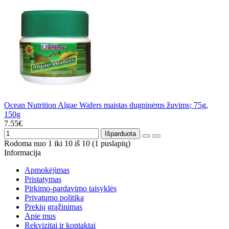
Ocean Nutrition Algae Wafers maistas dugninėms žuvims; 75g,
150g
7.55€
Išparduota
Rodoma nuo 1 iki 10 iš 10 (1 puslapių)
Informacija
Apmokėjimas
Pristatymas
Pirkimo-pardavimo taisyklės
Privatumo politika
Prekių grąžinimas
Apie mus
Rekvizitai ir kontaktai