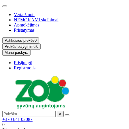
Verta žinoti
NEMOKAMI skelbimai
Apmokėjimas
Pristatymas
Patikusios prekės
0
Prekės palyginimui
0
Mano paskyra
Prisijungti
Registruotis
×
+370 641 02087
0