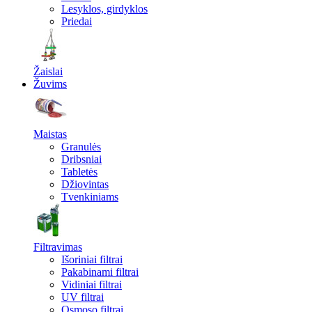
Lesyklos, girdyklos
Priedai
Žaislai
Žuvims
Maistas
Granulės
Dribsniai
Tabletės
Džiovintas
Tvenkiniams
Filtravimas
Išoriniai filtrai
Pakabinami filtrai
Vidiniai filtrai
UV filtrai
Osmoso filtrai