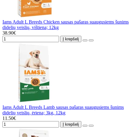
Iams Adult L Breeds Chicken sausas pašaras suaugusiems šunims
didelių veislių, vištiena; 12kg
38.90€
Į krepšelį
Iams Adult L Breeds Lamb sausas pašaras suaugusiems šunims
didelių veislių, ėriena; 3kg, 12kg
11.50€
Į krepšelį