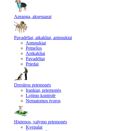
Apranga, aksesuarai
Pavadėliai, atkakliai, antsnukiai
Antsnukiai
Petnešos
Antkakliai
Pavadėliai
Priedai
Dresūros priemonės
Įrankiai, priemonės
Lojimo kontrolė
Nematomos tvoros
Higienos, valymo priemonės
Kvepalai