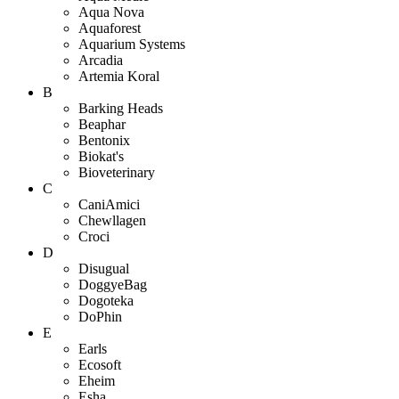
Aqua Nova
Aquaforest
Aquarium Systems
Arcadia
Artemia Koral
B
Barking Heads
Beaphar
Bentonix
Biokat's
Bioveterinary
C
CaniAmici
Chewllagen
Croci
D
Disugual
DoggyeBag
Dogoteka
DoPhin
E
Earls
Ecosoft
Eheim
Esha