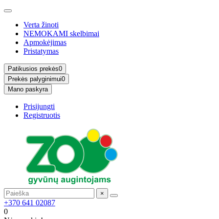
Verta žinoti
NEMOKAMI skelbimai
Apmokėjimas
Pristatymas
Patikusios prekės
0
Prekės palyginimui
0
Mano paskyra
Prisijungti
Registruotis
×
+370 641 02087
0