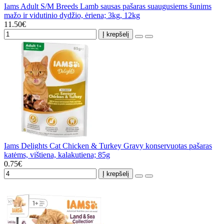
Iams Adult S/M Breeds Lamb sausas pašaras suaugusiems šunims
mažo ir vidutinio dydžio, ėriena; 3kg, 12kg
11.50€
Į krepšelį
Iams Delights Cat Chicken & Turkey Gravy konservuotas pašaras
katėms, vištiena, kalakutiena; 85g
0.75€
Į krepšelį