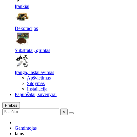
Įrankiai
Dekoracijos
Substratai, gruntas
Įranga, instaliavimas
Apšvietimas
Šildymas
Instaliacija
Papuošalai, suvenyrai
Prekės
×
Gamintojas
Iams