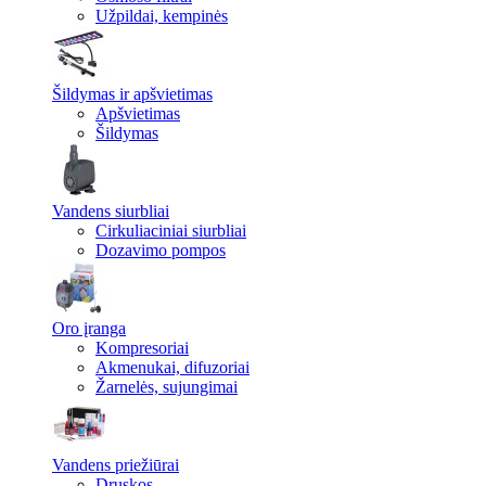
Užpildai, kempinės
Šildymas ir apšvietimas
Apšvietimas
Šildymas
Vandens siurbliai
Cirkuliaciniai siurbliai
Dozavimo pompos
Oro įranga
Kompresoriai
Akmenukai, difuzoriai
Žarnelės, sujungimai
Vandens priežiūrai
Druskos