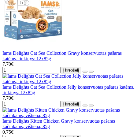
Iams Delights Cat Sea Collection Gravy konservuotas pašaras
katėms, rinkinys; 12x85g
7.70€
Į krepšelį
Iams Delights Cat Sea Collection Jelly konservuotas pašaras katėms,
rinkinys; 12x85g
7.70€
Į krepšelį
Iams Delights Kitten Chicken Gravy konservuotas pašaras
kačiukams, vištiena; 85g
0.75€