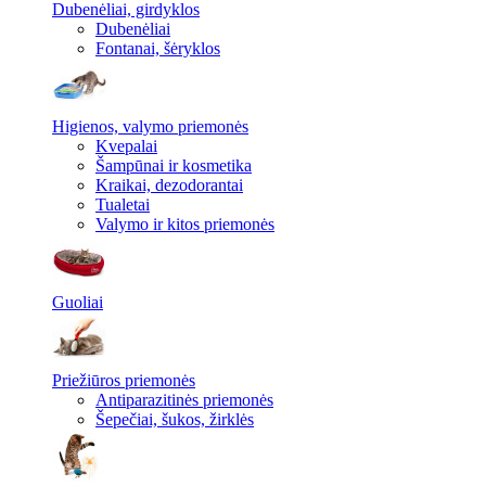
Dubenėliai, girdyklos
Dubenėliai
Fontanai, šėryklos
Higienos, valymo priemonės
Kvepalai
Šampūnai ir kosmetika
Kraikai, dezodorantai
Tualetai
Valymo ir kitos priemonės
Guoliai
Priežiūros priemonės
Antiparazitinės priemonės
Šepečiai, šukos, žirklės