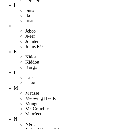
I
Iams
Ikola
Imac
J
Jebao
Jkeer
Johnlen
Julius K9
K
Kidcat
Kiddog
Kurgo
L
Lars
Libra
M
Matisse
Meowing Heads
Monge
Mr. Crumble
Murrfect
N
N&D