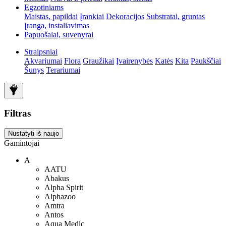
Egzotiniams
Maistas, papildai
Įrankiai
Dekoracijos
Substratai, gruntas
Įranga, instaliavimas
Papuošalai, suvenyrai
Straipsniai
Akvariumai
Flora
Graužikai
Įvairenybės
Katės
Kita
Paukščiai
Šunys
Terariumai
Filtras
Nustatyti iš naujo
Gamintojai
A
AATU
Abakus
Alpha Spirit
Alphazoo
Amtra
Antos
Aqua Medic