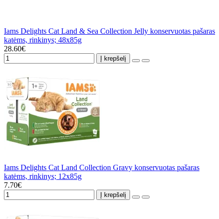
Iams Delights Cat Land & Sea Collection Jelly konservuotas pašaras
katėms, rinkinys; 48x85g
28.60€
Į krepšelį
Iams Delights Cat Land Collection Gravy konservuotas pašaras
katėms, rinkinys; 12x85g
7.70€
Į krepšelį