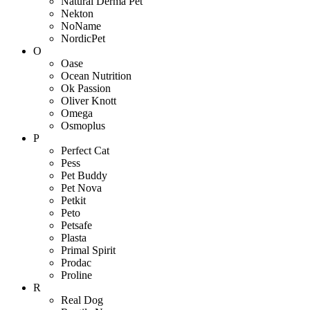
Natural Derma Pet
Nekton
NoName
NordicPet
O
Oase
Ocean Nutrition
Ok Passion
Oliver Knott
Omega
Osmoplus
P
Perfect Cat
Pess
Pet Buddy
Pet Nova
Petkit
Peto
Petsafe
Plasta
Primal Spirit
Prodac
Proline
R
Real Dog