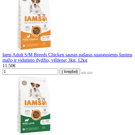
Iams Adult S/M Breeds Chicken sausas pašaras suaugusiems šunims
mažo ir vidutinio dydžio, vištiena; 3kg, 12kg
11.50€
Į krepšelį