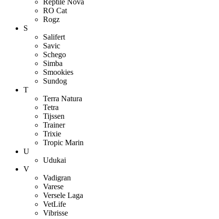
Reptile Nova
RO Cat
Rogz
S
Salifert
Savic
Schego
Simba
Smookies
Sundog
T
Terra Natura
Tetra
Tijssen
Trainer
Trixie
Tropic Marin
U
Udukai
V
Vadigran
Varese
Versele Laga
VetLife
Vibrisse