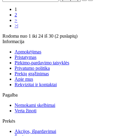
1
2
>
>|
Rodoma nuo 1 iki 24 iš 30 (2 puslapių)
Informacija
Apmokėjimas
Pristatymas
Pirkimo-pardavimo taisyklės
Privatumo politika
Prekių grąžinimas
Apie mus
Rekvizitai ir kontaktai
Pagalba
Nemokami skelbimai
Verta žinoti
Prekės
Akcijos, išpardavimai