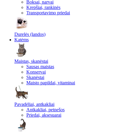
Boksai, narvai
Krepšiai, rankinės
Transportavimo priedai
Durelės (landos)
Katėms
Maistas, skanėstai
Sausas maistas
Konservai
Skanėstai
Maisto papildai, vitaminai
Pavadėliai, antkakliai
Antkakliai, petnešos
Priedai, aksesuarai