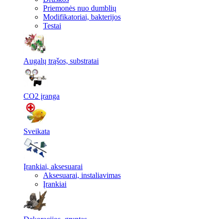
Priemonės nuo dumblių
Modifikatoriai, bakterijos
Testai
Augalų trąšos, substratai
CO2 įranga
Sveikata
Įrankiai, aksesuarai
Aksesuarai, instaliavimas
Įrankiai