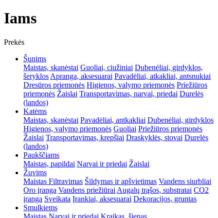
Iams
Prekės
Šunims
Maistas, skanėstai
Guoliai, ciužiniai
Dubenėliai, girdyklos,
šeryklos
Apranga, aksesuarai
Pavadėliai, atkakliai, antsnukiai
Dresūros priemonės
Higienos, valymo priemonės
Priežiūros
priemonės
Žaislai
Transportavimas, narvai, priedai
Durelės
(landos)
Katėms
Maistas, skanėstai
Pavadėliai, antkakliai
Dubenėliai, girdyklos
Higienos, valymo priemonės
Guoliai
Priežiūros priemonės
Žaislai
Transportavimas, krepšiai
Draskyklės, stovai
Durelės
(landos)
Paukščiams
Maistas, papildai
Narvai ir priedai
Žaislai
Žuvims
Maistas
Filtravimas
Šildymas ir apšvietimas
Vandens siurbliai
Oro įranga
Vandens priežiūrai
Augalų trąšos, substratai
CO2
įranga
Sveikata
Įrankiai, aksesuarai
Dekoracijos, gruntas
Smulkiems
Maistas
Narvai ir priedai
Kraikas, šienas