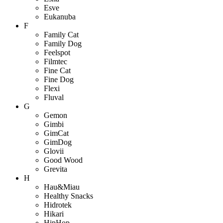
Esve
Eukanuba
F
Family Cat
Family Dog
Feelspot
Filmtec
Fine Cat
Fine Dog
Flexi
Fluval
G
Gemon
Gimbi
GimCat
GimDog
Glovii
Good Wood
Grevita
H
Hau&Miau
Healthy Snacks
Hidrotek
Hikari
HipHop