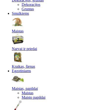
Dekoracijos, gruntas
Dekoracijos
Gruntas
Smulkiems
Maistas
Narvai ir priedai
Kraikas, šienas
Egzotiniams
Maistas, papildai
Maistas
Maisto papildai