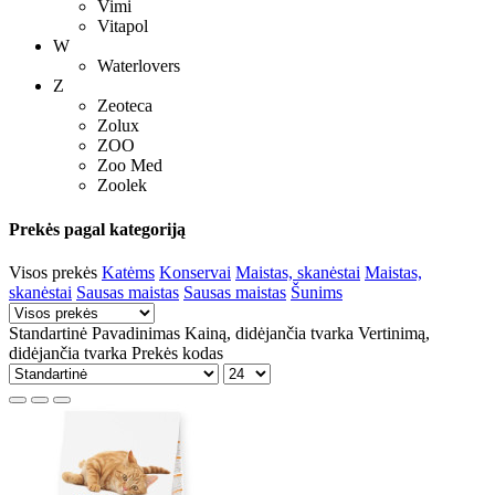
Vimi
Vitapol
W
Waterlovers
Z
Zeoteca
Zolux
ZOO
Zoo Med
Zoolek
Prekės pagal kategoriją
Visos prekės
Katėms
Konservai
Maistas, skanėstai
Maistas,
skanėstai
Sausas maistas
Sausas maistas
Šunims
Standartinė
Pavadinimas
Kainą, didėjančia tvarka
Vertinimą,
didėjančia tvarka
Prekės kodas