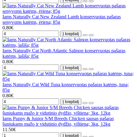
Iams Naturally Cat New Zealand Lamb konservuotas pašaras
senyvoms katėms, ėriena; 85g
0.80€
Į krepšelį
Iams Naturally Cat North Atlantic Salmon konservuotas pašaras
katėms, lašiša; 85g
0.80€
Į krepšelį
Iams Naturally Cat Wild Tuna konservuotas pašaras katėms, tuna;
85g
0.80€
Į krepšelį
Iams Puppy & Junior S/M Breeds Chicken sausas pašaras
šuniukams mažo ir vidutinio dydžio, vištiena; 3kg, 12kg
11.50€
Į krepšelį