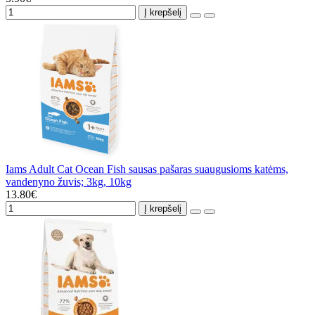
Į krepšelį
Iams Adult Cat Ocean Fish sausas pašaras suaugusioms katėms,
vandenyno žuvis; 3kg, 10kg
13.80€
Į krepšelį