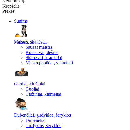
Nėra prekių!
Krepšelis
Prekės
Šunims
Maistas, skanėstai
Sausas maistas
Konservai, dešros
Skanėstai, kramtalai
Maisto papildai, vitaminai
Guoliai, ciužiniai
Guoliai
Čiužiniai, kilimėliai
Dubenėliai, girdyklos, šeryklos
Dubenėliai
Girdyklos, šeryklos