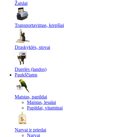
Žaislai
Transportavimas, krepšiai
Draskyklės, stovai
Durelės (landos)
Paukščiams
Maistas, papildai
Maistas, lesalai
Papildai, vitaminai
Narvai ir priedai
Narvai