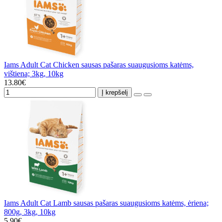
Iams Adult Cat Chicken sausas pašaras suaugusioms katėms,
vištiena; 3kg, 10kg
13.80€
Į krepšelį
Iams Adult Cat Lamb sausas pašaras suaugusioms katėms, ėriena;
800g, 3kg, 10kg
5.90€