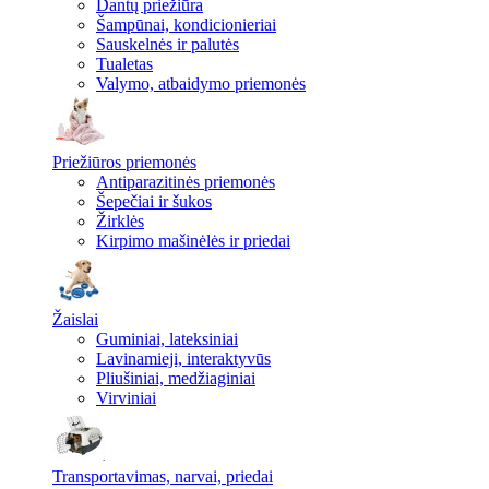
Dantų priežiūra
Šampūnai, kondicionieriai
Sauskelnės ir palutės
Tualetas
Valymo, atbaidymo priemonės
Priežiūros priemonės
Antiparazitinės priemonės
Šepečiai ir šukos
Žirklės
Kirpimo mašinėlės ir priedai
Žaislai
Guminiai, lateksiniai
Lavinamieji, interaktyvūs
Pliušiniai, medžiaginiai
Virviniai
Transportavimas, narvai, priedai