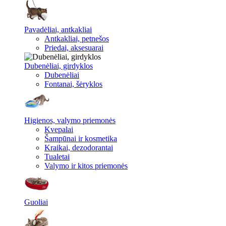
Pavadėliai, antkakliai
Antkakliai, petnešos
Priedai, aksesuarai
Dubenėliai, girdyklos
Dubenėliai
Fontanai, šėryklos
Higienos, valymo priemonės
Kvepalai
Šampūnai ir kosmetika
Kraikai, dezodorantai
Tualetai
Valymo ir kitos priemonės
Guoliai