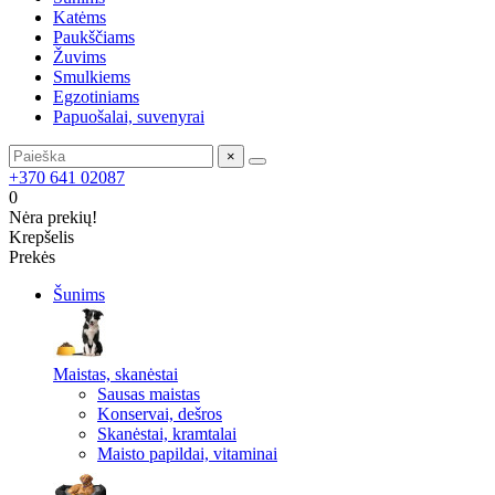
Katėms
Paukščiams
Žuvims
Smulkiems
Egzotiniams
Papuošalai, suvenyrai
×
+370 641 02087
0
Nėra prekių!
Krepšelis
Prekės
Šunims
Maistas, skanėstai
Sausas maistas
Konservai, dešros
Skanėstai, kramtalai
Maisto papildai, vitaminai