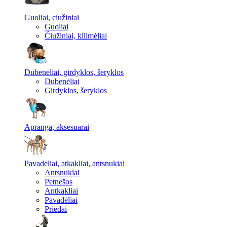
Guoliai, ciužiniai
Guoliai
Čiužiniai, kilimėliai
Dubenėliai, girdyklos, šeryklos
Dubenėliai
Girdyklos, šeryklos
Apranga, aksesuarai
Pavadėliai, atkakliai, antsnukiai
Antsnukiai
Petnešos
Antkakliai
Pavadėliai
Priedai