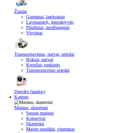
Žaislai
Guminiai, lateksiniai
Lavinamieji, interaktyvūs
Pliušiniai, medžiaginiai
Virviniai
Transportavimas, narvai, priedai
Boksai, narvai
Krepšiai, rankinės
Transportavimo priedai
Durelės (landos)
Katėms
Maistas, skanėstai
Sausas maistas
Konservai
Skanėstai
Maisto papildai, vitaminai