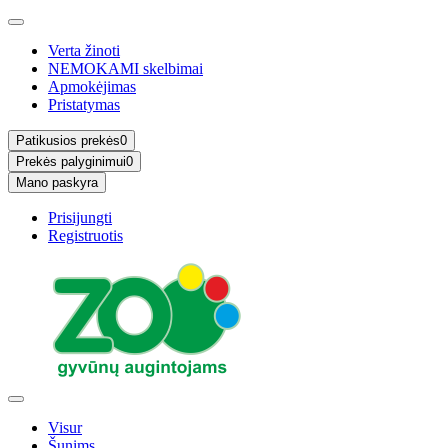
Verta žinoti
NEMOKAMI skelbimai
Apmokėjimas
Pristatymas
Patikusios prekės
0
Prekės palyginimui
0
Mano paskyra
Prisijungti
Registruotis
Visur
Šunims