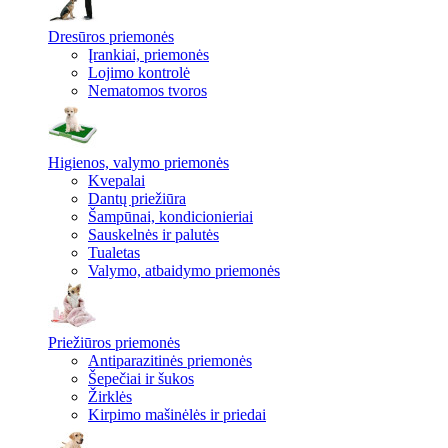
Dresūros priemonės
Įrankiai, priemonės
Lojimo kontrolė
Nematomos tvoros
Higienos, valymo priemonės
Kvepalai
Dantų priežiūra
Šampūnai, kondicionieriai
Sauskelnės ir palutės
Tualetas
Valymo, atbaidymo priemonės
Priežiūros priemonės
Antiparazitinės priemonės
Šepečiai ir šukos
Žirklės
Kirpimo mašinėlės ir priedai