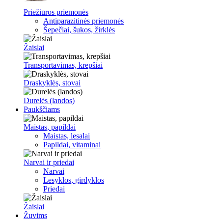
Priežiūros priemonės
Antiparazitinės priemonės
Šepečiai, šukos, žirklės
Žaislai
Transportavimas, krepšiai
Draskyklės, stovai
Durelės (landos)
Paukščiams
Maistas, papildai
Maistas, lesalai
Papildai, vitaminai
Narvai ir priedai
Narvai
Lesyklos, girdyklos
Priedai
Žaislai
Žuvims