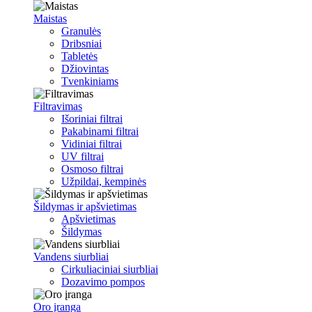
Maistas
Granulės
Dribsniai
Tabletės
Džiovintas
Tvenkiniams
Filtravimas
Išoriniai filtrai
Pakabinami filtrai
Vidiniai filtrai
UV filtrai
Osmoso filtrai
Užpildai, kempinės
Šildymas ir apšvietimas
Apšvietimas
Šildymas
Vandens siurbliai
Cirkuliaciniai siurbliai
Dozavimo pompos
Oro įranga