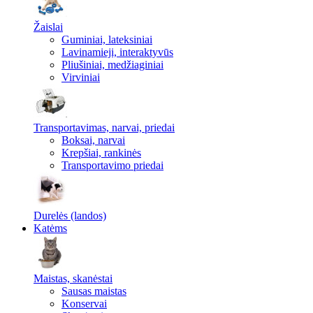
Žaislai
Guminiai, lateksiniai
Lavinamieji, interaktyvūs
Pliušiniai, medžiaginiai
Virviniai
Transportavimas, narvai, priedai
Boksai, narvai
Krepšiai, rankinės
Transportavimo priedai
Durelės (landos)
Katėms
Maistas, skanėstai
Sausas maistas
Konservai