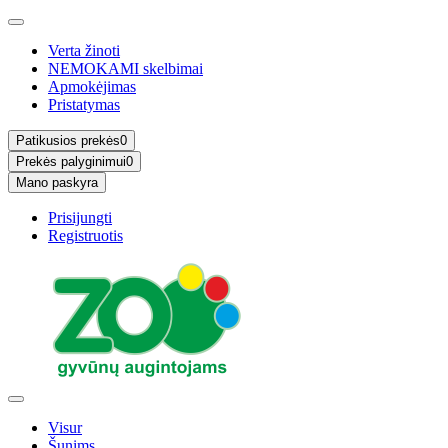
Verta žinoti
NEMOKAMI skelbimai
Apmokėjimas
Pristatymas
Patikusios prekės
0
Prekės palyginimui
0
Mano paskyra
Prisijungti
Registruotis
Visur
Šunims