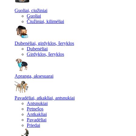
Guoliai, ciužiniai
Guoliai
Čiužiniai, kilimėliai
Dubenėliai, girdyklos, šeryklos
Dubenėliai
Girdyklos, šeryklos
Apranga, aksesuarai
Pavadėliai, atkakliai, antsnukiai
Antsnukiai
Petnešos
Antkakliai
Pavadėliai
Priedai