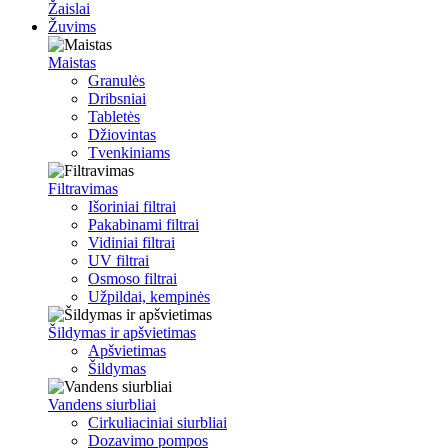
Žaislai
Žuvims
Maistas
Granulės
Dribsniai
Tabletės
Džiovintas
Tvenkiniams
Filtravimas
Išoriniai filtrai
Pakabinami filtrai
Vidiniai filtrai
UV filtrai
Osmoso filtrai
Užpildai, kempinės
Šildymas ir apšvietimas
Apšvietimas
Šildymas
Vandens siurbliai
Cirkuliaciniai siurbliai
Dozavimo pompos