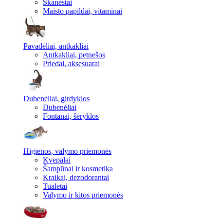
Skanėstai
Maisto papildai, vitaminai
Pavadėliai, antkakliai
Antkakliai, petnešos
Priedai, aksesuarai
Dubenėliai, girdyklos
Dubenėliai
Fontanai, šėryklos
Higienos, valymo priemonės
Kvepalai
Šampūnai ir kosmetika
Kraikai, dezodorantai
Tualetai
Valymo ir kitos priemonės