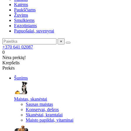
Katėms
Paukščiams
Žuvims
Smulkiems
Egzotiniams
Papuošalai, suvenyrai
×
+370 641 02087
0
Nėra prekių!
Krepšelis
Prekės
Šunims
Maistas, skanėstai
Sausas maistas
Konservai, dešros
Skanėstai, kramtalai
Maisto papildai, vitaminai