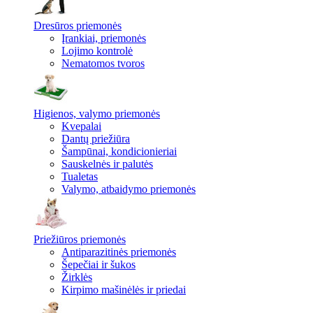
Dresūros priemonės
Įrankiai, priemonės
Lojimo kontrolė
Nematomos tvoros
Higienos, valymo priemonės
Kvepalai
Dantų priežiūra
Šampūnai, kondicionieriai
Sauskelnės ir palutės
Tualetas
Valymo, atbaidymo priemonės
Priežiūros priemonės
Antiparazitinės priemonės
Šepečiai ir šukos
Žirklės
Kirpimo mašinėlės ir priedai