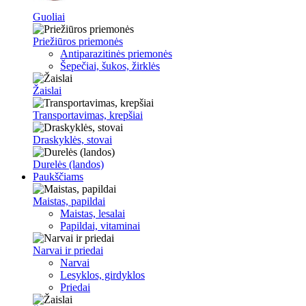
Guoliai
Priežiūros priemonės
Antiparazitinės priemonės
Šepečiai, šukos, žirklės
Žaislai
Transportavimas, krepšiai
Draskyklės, stovai
Durelės (landos)
Paukščiams
Maistas, papildai
Maistas, lesalai
Papildai, vitaminai
Narvai ir priedai
Narvai
Lesyklos, girdyklos
Priedai