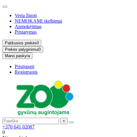
Verta žinoti
NEMOKAMI skelbimai
Apmokėjimas
Pristatymas
Patikusios prekės
0
Prekės palyginimui
0
Mano paskyra
Prisijungti
Registruotis
×
+370 641 02087
0