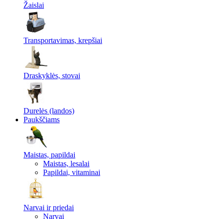
Žaislai
Transportavimas, krepšiai
Draskyklės, stovai
Durelės (landos)
Paukščiams
Maistas, papildai
Maistas, lesalai
Papildai, vitaminai
Narvai ir priedai
Narvai