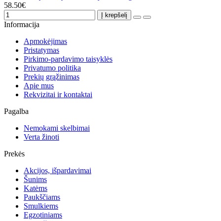
58.50€
Į krepšelį
Informacija
Apmokėjimas
Pristatymas
Pirkimo-pardavimo taisyklės
Privatumo politika
Prekių grąžinimas
Apie mus
Rekvizitai ir kontaktai
Pagalba
Nemokami skelbimai
Verta žinoti
Prekės
Akcijos, išpardavimai
Šunims
Katėms
Paukščiams
Smulkiems
Egzotiniams