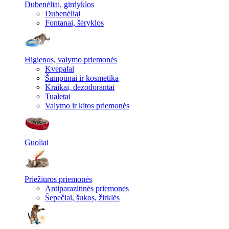
Dubenėliai, girdyklos
Dubenėliai
Fontanai, šėryklos
Higienos, valymo priemonės
Kvepalai
Šampūnai ir kosmetika
Kraikai, dezodorantai
Tualetai
Valymo ir kitos priemonės
Guoliai
Priežiūros priemonės
Antiparazitinės priemonės
Šepečiai, šukos, žirklės