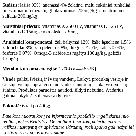
Sudėtis:
lašiša 93%, ananasai 4% želatina, malti cukriniai runkeliai,
prieskoniai ir mineralai, gliukozaminas 200mg/kg, chondroitino
sulfatas 200mg/kg.
Maistiniai priedai:
vitaminas A 2500TV, vitaminas D 125TV,
vitaminas E 15mg, cinko oksidas 30mg.
Analitiniai komponentai:
žali baltymai 12%, žalia ląsteliena 1.5%,
žali riebalai 8%, žali pelenai 2.8%, drėgnis 75.5%, kalcis 0.09%,
fosforas 0.07%, Omega-3 riebiosios rūgštys 180μg/kg, geležis
15mg/kg.
Metobolizuojama energija:
1208kcal—4632Kj.
Visada palikti šviežią ir švarų vandenį. Laikyti produktą vėsioje ir
sausoje vietoje, apsaugoti nuo saulės spindulių. Tinka visų veislių
šunims. Produktas paruoštas naudoti, šildyti nebūtina. Atidarius
galima laikyti 2–3 dienas šaldytuve.
Pakuotė:
6 vnt po 400g;
Pateiktos nuotraukos yra informacinio pobūdžio ir gali skirtis nuo
realios prekės išvaizdos. Dėl galimų Jūsų kompiuterio, ekrano
raiškos nustatymų ar apšvietimo skirtumų, reali spalva gali nežymiai
skirtis nuo esančios nuotraukoje.