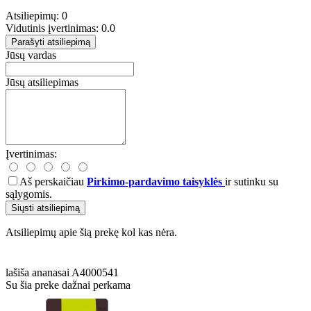
Atsiliepimų: 0
Vidutinis įvertinimas: 0.0
Parašyti atsiliepimą
Jūsų vardas
Jūsų atsiliepimas
Įvertinimas:
Aš perskaičiau
Pirkimo-pardavimo taisyklės
ir sutinku su
sąlygomis.
Siųsti atsiliepimą
Atsiliepimų apie šią prekę kol kas nėra.
lašiša
ananasai
A4000541
Su šia preke dažnai perkama