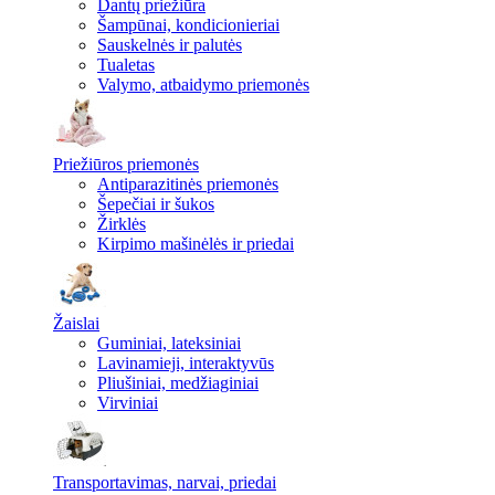
Dantų priežiūra
Šampūnai, kondicionieriai
Sauskelnės ir palutės
Tualetas
Valymo, atbaidymo priemonės
Priežiūros priemonės
Antiparazitinės priemonės
Šepečiai ir šukos
Žirklės
Kirpimo mašinėlės ir priedai
Žaislai
Guminiai, lateksiniai
Lavinamieji, interaktyvūs
Pliušiniai, medžiaginiai
Virviniai
Transportavimas, narvai, priedai