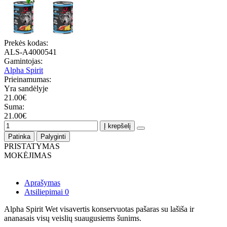
Prekės kodas:
ALS-A4000541
Gamintojas:
Alpha Spirit
Prieinamumas:
Yra sandėlyje
21.00€
Suma:
21.00€
Į krepšelį
Patinka
Palyginti
PRISTATYMAS
MOKĖJIMAS
Aprašymas
Atsiliepimai
0
Alpha Spirit Wet visavertis konservuotas pašaras su lašiša ir
ananasais visų veislių suaugusiems šunims.