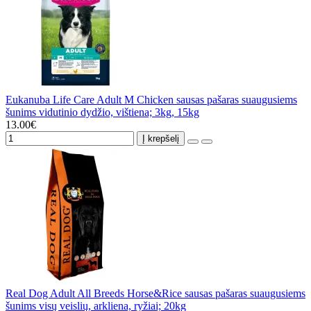
Eukanuba Life Care Adult M Chicken sausas pašaras suaugusiems
šunims vidutinio dydžio, vištiena; 3kg, 15kg
13.00€
Į krepšelį
Real Dog Adult All Breeds Horse&Rice sausas pašaras suaugusiems
šunims visų veislių, arkliena, ryžiai; 20kg