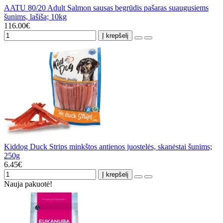
AATU 80/20 Adult Salmon sausas begrūdis pašaras suaugusiems
šunims, lašiša; 10kg
116.00€
Į krepšelį
Kiddog Duck Strips minkštos antienos juostelės, skanėstai šunims;
250g
6.45€
Į krepšelį
Nauja pakuotė!