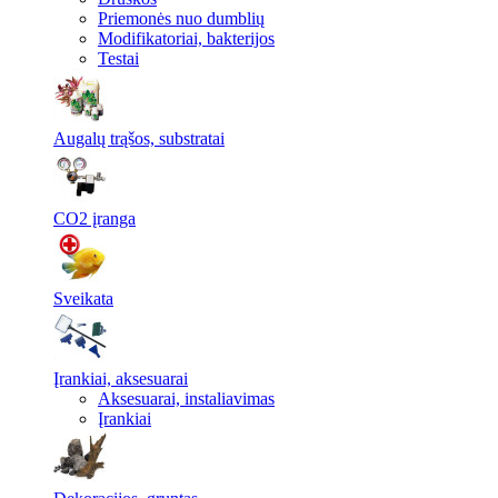
Priemonės nuo dumblių
Modifikatoriai, bakterijos
Testai
Augalų trąšos, substratai
CO2 įranga
Sveikata
Įrankiai, aksesuarai
Aksesuarai, instaliavimas
Įrankiai