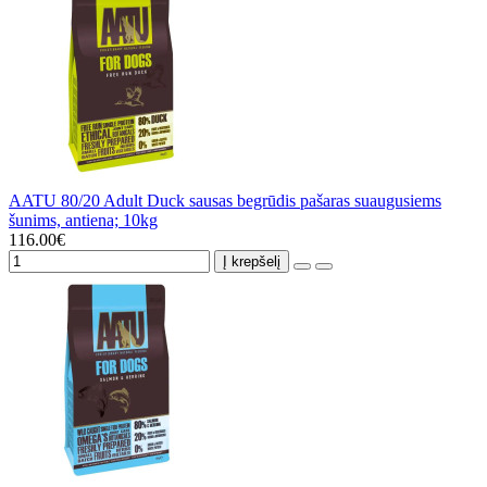
AATU 80/20 Adult Duck sausas begrūdis pašaras suaugusiems
šunims, antiena; 10kg
116.00€
Į krepšelį