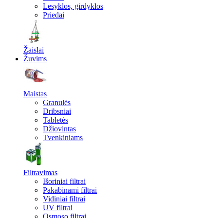
Lesyklos, girdyklos
Priedai
Žaislai
Žuvims
Maistas
Granulės
Dribsniai
Tabletės
Džiovintas
Tvenkiniams
Filtravimas
Išoriniai filtrai
Pakabinami filtrai
Vidiniai filtrai
UV filtrai
Osmoso filtrai