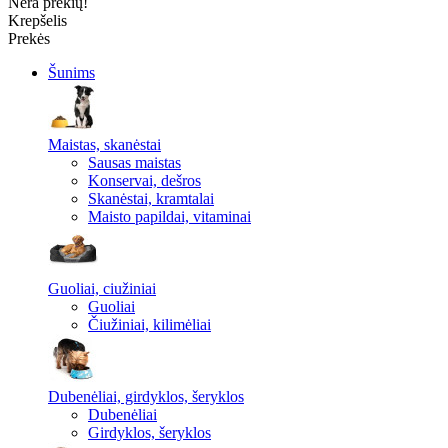
Nėra prekių!
Krepšelis
Prekės
Šunims
Maistas, skanėstai
Sausas maistas
Konservai, dešros
Skanėstai, kramtalai
Maisto papildai, vitaminai
Guoliai, ciužiniai
Guoliai
Čiužiniai, kilimėliai
Dubenėliai, girdyklos, šeryklos
Dubenėliai
Girdyklos, šeryklos