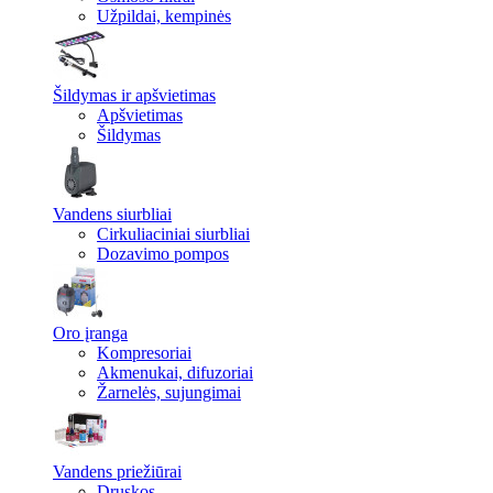
Užpildai, kempinės
Šildymas ir apšvietimas
Apšvietimas
Šildymas
Vandens siurbliai
Cirkuliaciniai siurbliai
Dozavimo pompos
Oro įranga
Kompresoriai
Akmenukai, difuzoriai
Žarnelės, sujungimai
Vandens priežiūrai
Druskos