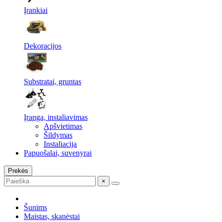
Įrankiai
Dekoracijos
Substratai, gruntas
Įranga, instaliavimas
Apšvietimas
Šildymas
Instaliacija
Papuošalai, suvenyrai
Prekės
×
Šunims
Maistas, skanėstai