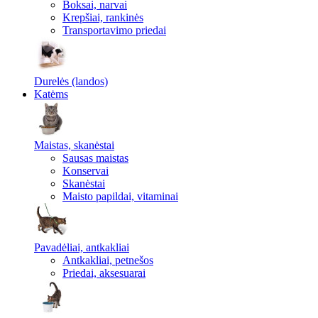
Boksai, narvai
Krepšiai, rankinės
Transportavimo priedai
Durelės (landos)
Katėms
Maistas, skanėstai
Sausas maistas
Konservai
Skanėstai
Maisto papildai, vitaminai
Pavadėliai, antkakliai
Antkakliai, petnešos
Priedai, aksesuarai