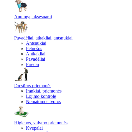
Apranga, aksesuarai
Pavadėliai, atkakliai, antsnukiai
Antsnukiai
Petnešos
Antkakliai
Pavadėliai
Priedai
Dresūros priemonės
Įrankiai, priemonės
Lojimo kontrolė
Nematomos tvoros
Higienos, valymo priemonės
Kvepalai