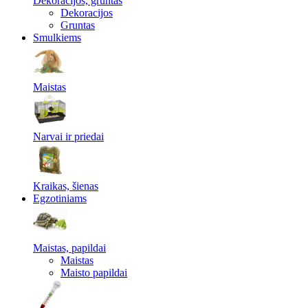
Dekoracijos, gruntas
Dekoracijos
Gruntas
Smulkiems
Maistas
Narvai ir priedai
Kraikas, šienas
Egzotiniams
Maistas, papildai
Maistas
Maisto papildai