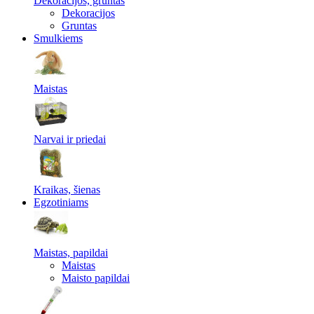
Dekoracijos, gruntas
Dekoracijos
Gruntas
Smulkiems
Maistas
Narvai ir priedai
Kraikas, šienas
Egzotiniams
Maistas, papildai
Maistas
Maisto papildai