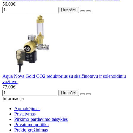
56.00€
Į krepšelį
Aqua Nova Gold CO2 reduktorius su skaičiuotuvu ir solenoidiniu
vožtuvu
77.00€
Į krepšelį
Informacija
Apmokėjimas
Pristatymas
Pirkimo-pardavimo taisyklės
Privatumo politika
Prekių grąžinimas