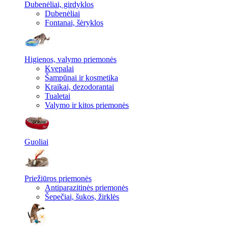
Dubenėliai, girdyklos
Dubenėliai
Fontanai, šėryklos
Higienos, valymo priemonės
Kvepalai
Šampūnai ir kosmetika
Kraikai, dezodorantai
Tualetai
Valymo ir kitos priemonės
Guoliai
Priežiūros priemonės
Antiparazitinės priemonės
Šepečiai, šukos, žirklės