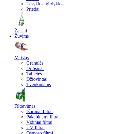
Lesyklos, girdyklos
Priedai
Žaislai
Žuvims
Maistas
Granulės
Dribsniai
Tabletės
Džiovintas
Tvenkiniams
Filtravimas
Išoriniai filtrai
Pakabinami filtrai
Vidiniai filtrai
UV filtrai
Osmoso filtrai