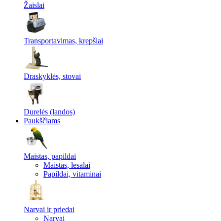
Žaislai
Transportavimas, krepšiai
Draskyklės, stovai
Durelės (landos)
Paukščiams
Maistas, papildai
Maistas, lesalai
Papildai, vitaminai
Narvai ir priedai
Narvai