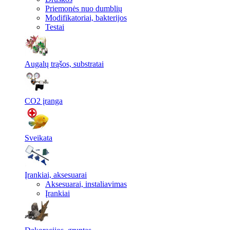
Priemonės nuo dumblių
Modifikatoriai, bakterijos
Testai
Augalų trąšos, substratai
CO2 įranga
Sveikata
Įrankiai, aksesuarai
Aksesuarai, instaliavimas
Įrankiai