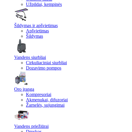
Užpildai, kempinės
Šildymas ir apšvietimas
Apšvietimas
Šildymas
Vandens siurbliai
Cirkuliaciniai siurbliai
Dozavimo pompos
Oro įranga
Kompresoriai
Akmenukai, difuzoriai
Žarnelės, sujungimai
Vandens priežiūrai
Druskos