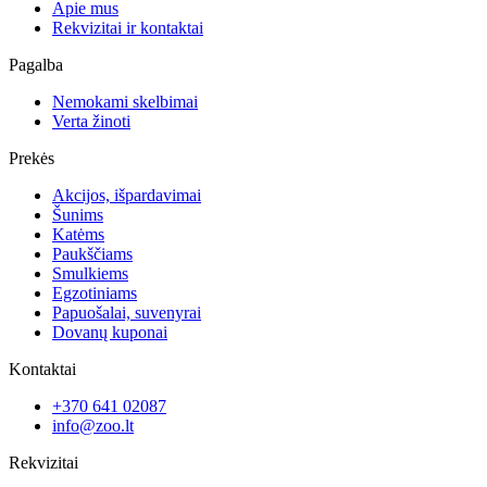
Apie mus
Rekvizitai ir kontaktai
Pagalba
Nemokami skelbimai
Verta žinoti
Prekės
Akcijos, išpardavimai
Šunims
Katėms
Paukščiams
Smulkiems
Egzotiniams
Papuošalai, suvenyrai
Dovanų kuponai
Kontaktai
+370 641 02087
info@zoo.lt
Rekvizitai