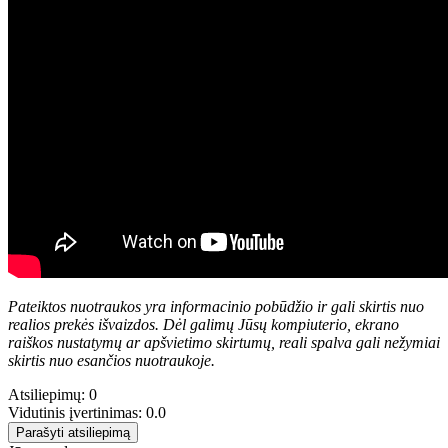
Pateiktos nuotraukos yra informacinio pobūdžio ir gali skirtis nuo
realios prekės išvaizdos. Dėl galimų Jūsų kompiuterio, ekrano
raiškos nustatymų ar apšvietimo skirtumų, reali spalva gali nežymiai
skirtis nuo esančios nuotraukoje.
Atsiliepimų: 0
Vidutinis įvertinimas: 0.0
Parašyti atsiliepimą