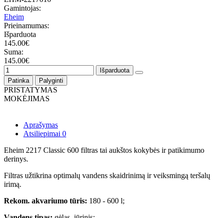
Gamintojas:
Eheim
Prieinamumas:
Išparduota
145.00€
Suma:
145.00€
Išparduota
Patinka
Palyginti
PRISTATYMAS
MOKĖJIMAS
Aprašymas
Atsiliepimai
0
Eheim 2217 Classic 600 filtras tai aukštos kokybės ir patikimumo
derinys.
Filtras užtikrina optimalų vandens skaidrinimą ir veiksmingą teršalų
irimą.
Rekom. akvariumo tūris:
180 - 600 l;
Vandens tipas:
gėlas, jūrinis;