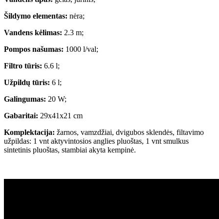
Šildymo elementas:
nėra;
Vandens kėlimas:
2.3 m;
Pompos našumas:
1000 l/val;
Filtro tūris:
6.6 l;
Užpildų tūris:
6 l;
Galingumas:
20 W;
Gabaritai:
29x41x21 cm
Komplektacija:
žarnos, vamzdžiai, dvigubos sklendės, filtavimo
užpildas: 1 vnt aktyvintosios anglies pluoštas, 1 vnt smulkus
sintetinis pluoštas, stambiai akyta kempinė.