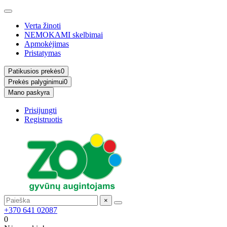
Verta žinoti
NEMOKAMI skelbimai
Apmokėjimas
Pristatymas
Patikusios prekės
0
Prekės palyginimui
0
Mano paskyra
Prisijungti
Registruotis
×
+370 641 02087
0