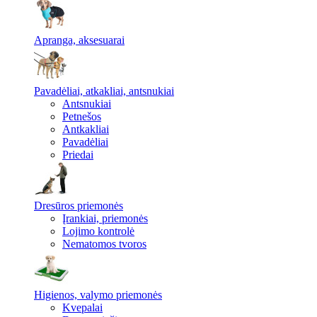
Apranga, aksesuarai
Pavadėliai, atkakliai, antsnukiai
Antsnukiai
Petnešos
Antkakliai
Pavadėliai
Priedai
Dresūros priemonės
Įrankiai, priemonės
Lojimo kontrolė
Nematomos tvoros
Higienos, valymo priemonės
Kvepalai