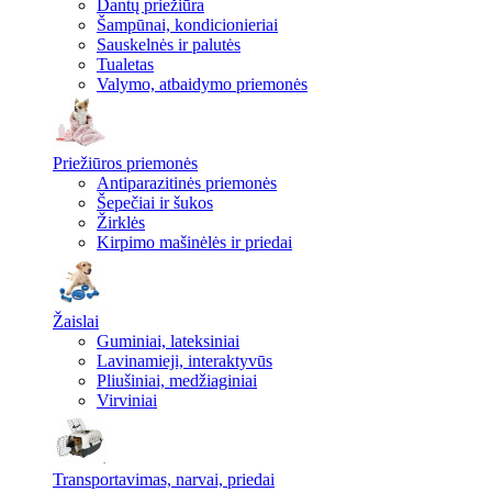
Dantų priežiūra
Šampūnai, kondicionieriai
Sauskelnės ir palutės
Tualetas
Valymo, atbaidymo priemonės
Priežiūros priemonės
Antiparazitinės priemonės
Šepečiai ir šukos
Žirklės
Kirpimo mašinėlės ir priedai
Žaislai
Guminiai, lateksiniai
Lavinamieji, interaktyvūs
Pliušiniai, medžiaginiai
Virviniai
Transportavimas, narvai, priedai