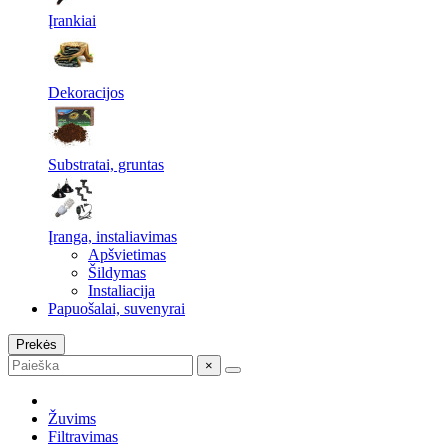
Įrankiai
Dekoracijos
Substratai, gruntas
Įranga, instaliavimas
Apšvietimas
Šildymas
Instaliacija
Papuošalai, suvenyrai
Prekės
×
Žuvims
Filtravimas