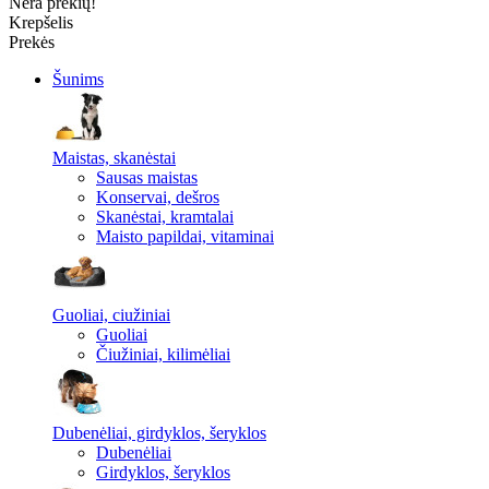
Nėra prekių!
Krepšelis
Prekės
Šunims
Maistas, skanėstai
Sausas maistas
Konservai, dešros
Skanėstai, kramtalai
Maisto papildai, vitaminai
Guoliai, ciužiniai
Guoliai
Čiužiniai, kilimėliai
Dubenėliai, girdyklos, šeryklos
Dubenėliai
Girdyklos, šeryklos