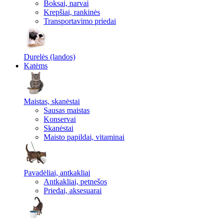
Boksai, narvai
Krepšiai, rankinės
Transportavimo priedai
Durelės (landos)
Katėms
Maistas, skanėstai
Sausas maistas
Konservai
Skanėstai
Maisto papildai, vitaminai
Pavadėliai, antkakliai
Antkakliai, petnešos
Priedai, aksesuarai