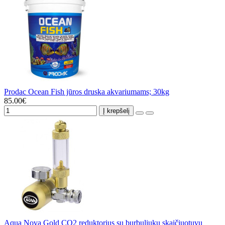
Prodac Ocean Fish jūros druska akvariumams; 30kg
85.00€
Į krepšelį
Aqua Nova Gold CO2 reduktorius su burbuliukų skaičiuotuvu