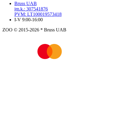
Bruss UAB
įm.k.: 307541876
PVM: LT100019573418
I-V 9:00-16:00
ZOO © 2015-2026 * Bruss UAB