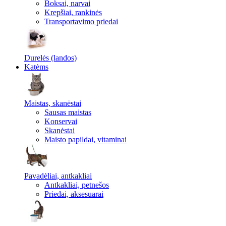
Boksai, narvai
Krepšiai, rankinės
Transportavimo priedai
Durelės (landos)
Katėms
Maistas, skanėstai
Sausas maistas
Konservai
Skanėstai
Maisto papildai, vitaminai
Pavadėliai, antkakliai
Antkakliai, petnešos
Priedai, aksesuarai