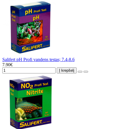
Salifert pH Profi vandens testas; 7.4-8.6
7.90€
Į krepšelį