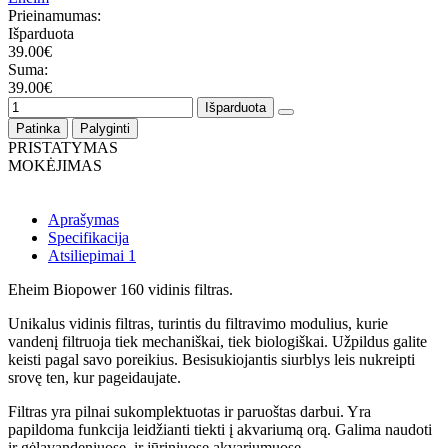
Prieinamumas:
Išparduota
39.00€
Suma:
39.00€
Išparduota
Patinka
Palyginti
PRISTATYMAS
MOKĖJIMAS
Aprašymas
Specifikacija
Atsiliepimai
1
Eheim Biopower 160 vidinis filtras.
Unikalus vidinis filtras, turintis du filtravimo modulius, kurie
vandenį filtruoja tiek mechaniškai, tiek biologiškai. Užpildus galite
keisti pagal savo poreikius. Besisukiojantis siurblys leis nukreipti
srovę ten, kur pageidaujate.
Filtras yra pilnai sukomplektuotas ir paruoštas darbui. Yra
papildoma funkcija leidžianti tiekti į akvariumą orą. Galima naudoti
ir gėlavandeniuose, ir jūriniuose akvariumuose.