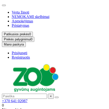
Verta žinoti
NEMOKAMI skelbimai
Apmokėjimas
Pristatymas
Patikusios prekės
0
Prekės palyginimui
0
Mano paskyra
Prisijungti
Registruotis
×
+370 641 02087
0