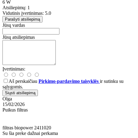
6 W
Atsiliepimų: 1
Vidutinis įvertinimas: 5.0
Parašyti atsiliepimą
Jūsų vardas
Jūsų atsiliepimas
Įvertinimas:
Aš perskaičiau
Pirkimo-pardavimo taisyklės
ir sutinku su
sąlygomis.
Siųsti atsiliepimą
Olga
15/02/2026
Puikus filtras
filtras
biopower
2411020
Su šia preke dažnai perkama