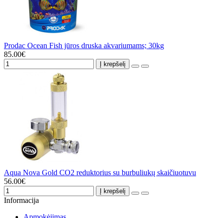
Prodac Ocean Fish jūros druska akvariumams; 30kg
85.00€
Į krepšelį
Aqua Nova Gold CO2 reduktorius su burbuliukų skaičiuotuvu
56.00€
Į krepšelį
Informacija
Apmokėjimas