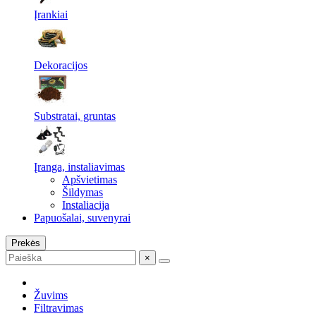
Įrankiai
Dekoracijos
Substratai, gruntas
Įranga, instaliavimas
Apšvietimas
Šildymas
Instaliacija
Papuošalai, suvenyrai
Prekės
×
Žuvims
Filtravimas