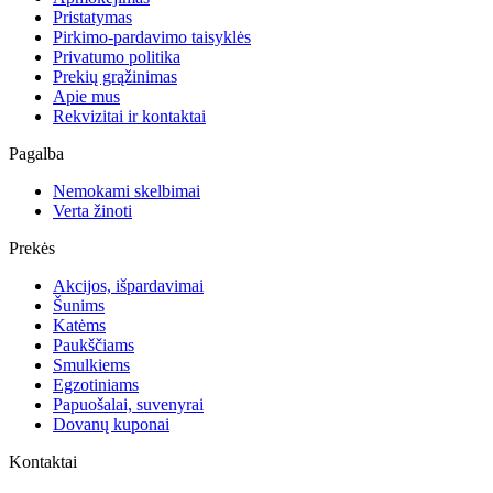
Pristatymas
Pirkimo-pardavimo taisyklės
Privatumo politika
Prekių grąžinimas
Apie mus
Rekvizitai ir kontaktai
Pagalba
Nemokami skelbimai
Verta žinoti
Prekės
Akcijos, išpardavimai
Šunims
Katėms
Paukščiams
Smulkiems
Egzotiniams
Papuošalai, suvenyrai
Dovanų kuponai
Kontaktai