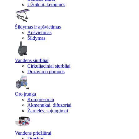
Užpildai, kempinės
Šildymas ir apšvietimas
Apšvietimas
Šildymas
Vandens siurbliai
Cirkuliaciniai siurbliai
Dozavimo pompos
Oro įranga
Kompresoriai
Akmenukai, difuzoriai
Žarnelės, sujungimai
Vandens priežiūrai
Druskos