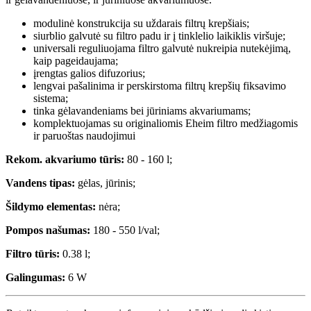
modulinė konstrukcija su uždarais filtrų krepšiais;
siurblio galvutė su filtro padu ir į tinklelio laikiklis viršuje;
universali reguliuojama filtro galvutė nukreipia nutekėjimą,
kaip pageidaujama;
įrengtas galios difuzorius;
lengvai pašalinima ir perskirstoma filtrų krepšių fiksavimo
sistema;
tinka gėlavandeniams bei jūriniams akvariumams;
komplektuojamas su originaliomis Eheim filtro medžiagomis
ir paruoštas naudojimui
Rekom. akvariumo tūris:
80 - 160 l;
Vandens tipas:
gėlas, jūrinis;
Šildymo elementas:
nėra;
Pompos našumas:
180 - 550 l/val;
Filtro tūris:
0.38 l;
Galingumas:
6 W