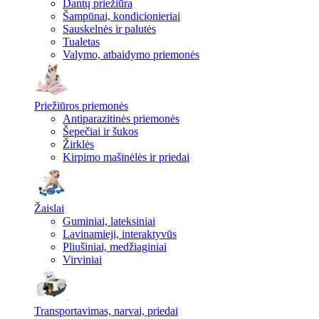
Dantų priežiūra
Šampūnai, kondicionieriai
Sauskelnės ir palutės
Tualetas
Valymo, atbaidymo priemonės
Priežiūros priemonės
Antiparazitinės priemonės
Šepečiai ir šukos
Žirklės
Kirpimo mašinėlės ir priedai
Žaislai
Guminiai, lateksiniai
Lavinamieji, interaktyvūs
Pliušiniai, medžiaginiai
Virviniai
Transportavimas, narvai, priedai