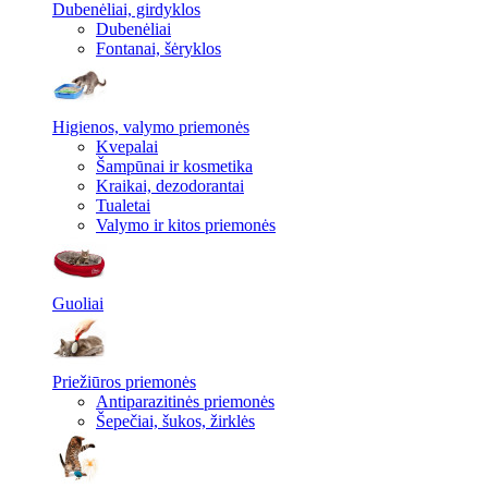
Dubenėliai, girdyklos
Dubenėliai
Fontanai, šėryklos
Higienos, valymo priemonės
Kvepalai
Šampūnai ir kosmetika
Kraikai, dezodorantai
Tualetai
Valymo ir kitos priemonės
Guoliai
Priežiūros priemonės
Antiparazitinės priemonės
Šepečiai, šukos, žirklės