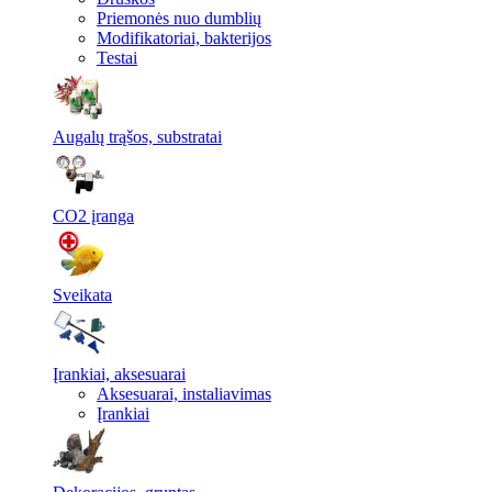
Priemonės nuo dumblių
Modifikatoriai, bakterijos
Testai
Augalų trąšos, substratai
CO2 įranga
Sveikata
Įrankiai, aksesuarai
Aksesuarai, instaliavimas
Įrankiai