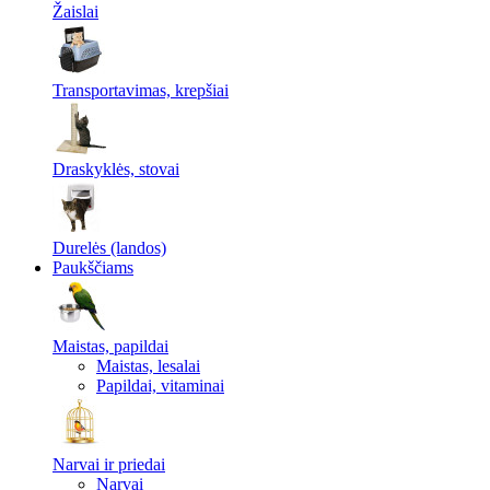
Žaislai
Transportavimas, krepšiai
Draskyklės, stovai
Durelės (landos)
Paukščiams
Maistas, papildai
Maistas, lesalai
Papildai, vitaminai
Narvai ir priedai
Narvai