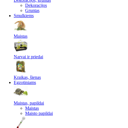
Dekoracijos, gruntas
Dekoracijos
Gruntas
Smulkiems
Maistas
Narvai ir priedai
Kraikas, šienas
Egzotiniams
Maistas, papildai
Maistas
Maisto papildai