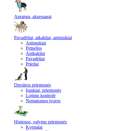
Apranga, aksesuarai
Pavadėliai, atkakliai, antsnukiai
Antsnukiai
Petnešos
Antkakliai
Pavadėliai
Priedai
Dresūros priemonės
Įrankiai, priemonės
Lojimo kontrolė
Nematomos tvoros
Higienos, valymo priemonės
Kvepalai