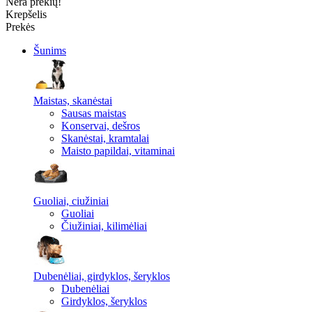
Nėra prekių!
Krepšelis
Prekės
Šunims
Maistas, skanėstai
Sausas maistas
Konservai, dešros
Skanėstai, kramtalai
Maisto papildai, vitaminai
Guoliai, ciužiniai
Guoliai
Čiužiniai, kilimėliai
Dubenėliai, girdyklos, šeryklos
Dubenėliai
Girdyklos, šeryklos