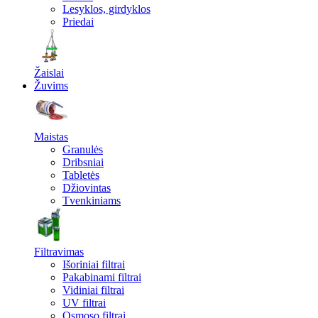
Lesyklos, girdyklos
Priedai
Žaislai
Žuvims
Maistas
Granulės
Dribsniai
Tabletės
Džiovintas
Tvenkiniams
Filtravimas
Išoriniai filtrai
Pakabinami filtrai
Vidiniai filtrai
UV filtrai
Osmoso filtrai