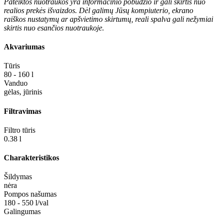
Pateiktos nuotraukos yra informacinio pobūdžio ir gali skirtis nuo
realios prekės išvaizdos. Dėl galimų Jūsų kompiuterio, ekrano
raiškos nustatymų ar apšvietimo skirtumų, reali spalva gali nežymiai
skirtis nuo esančios nuotraukoje.
Akvariumas
Tūris
80 - 160 l
Vanduo
gėlas, jūrinis
Filtravimas
Filtro tūris
0.38 l
Charakteristikos
Šildymas
nėra
Pompos našumas
180 - 550 l/val
Galingumas