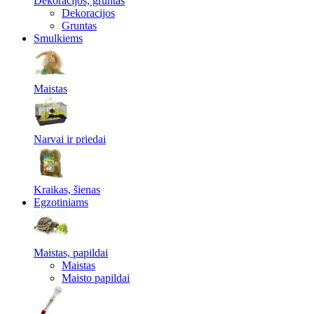
Dekoracijos, gruntas
Dekoracijos
Gruntas
Smulkiems
Maistas
Narvai ir priedai
Kraikas, šienas
Egzotiniams
Maistas, papildai
Maistas
Maisto papildai