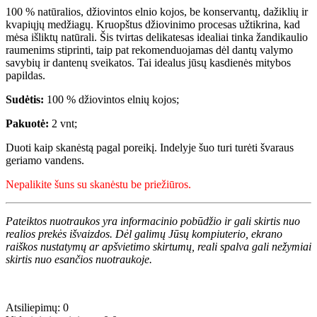
100 % natūralios, džiovintos elnio kojos, be konservantų, dažiklių ir
kvapiųjų medžiagų. Kruopštus džiovinimo procesas užtikrina, kad
mėsa išliktų natūrali. Šis tvirtas delikatesas idealiai tinka žandikaulio
raumenims stiprinti, taip pat rekomenduojamas dėl dantų valymo
savybių ir dantenų sveikatos. Tai idealus jūsų kasdienės mitybos
papildas.
Sudėtis:
100 % džiovintos elnių kojos;
Pakuotė:
2 vnt;
Duoti kaip skanėstą pagal poreikį. Indelyje šuo turi turėti švaraus
geriamo vandens.
Nepalikite šuns su skanėstu be priežiūros.
Pateiktos nuotraukos yra informacinio pobūdžio ir gali skirtis nuo
realios prekės išvaizdos. Dėl galimų Jūsų kompiuterio, ekrano
raiškos nustatymų ar apšvietimo skirtumų, reali spalva gali nežymiai
skirtis nuo esančios nuotraukoje.
Atsiliepimų: 0