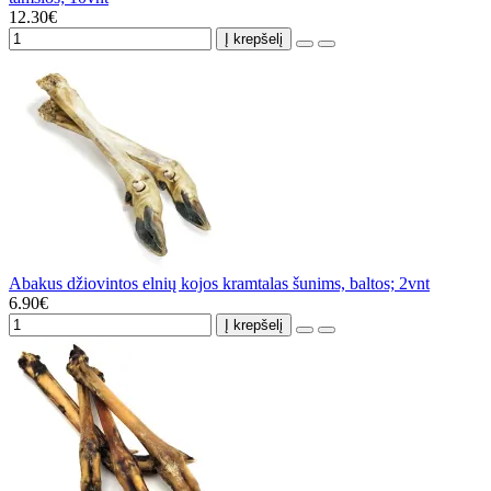
12.30€
Į krepšelį
Abakus džiovintos elnių kojos kramtalas šunims, baltos; 2vnt
6.90€
Į krepšelį