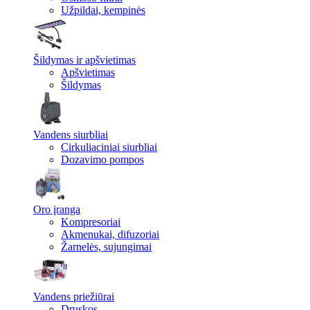
Užpildai, kempinės
Šildymas ir apšvietimas
Apšvietimas
Šildymas
Vandens siurbliai
Cirkuliaciniai siurbliai
Dozavimo pompos
Oro įranga
Kompresoriai
Akmenukai, difuzoriai
Žarnelės, sujungimai
Vandens priežiūrai
Druskos