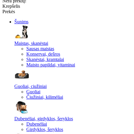
Nėra prekių!
Krepšelis
Prekės
Šunims
Maistas, skanėstai
Sausas maistas
Konservai, dešros
Skanėstai, kramtalai
Maisto papildai, vitaminai
Guoliai, ciužiniai
Guoliai
Čiužiniai, kilimėliai
Dubenėliai, girdyklos, šeryklos
Dubenėliai
Girdyklos, šeryklos