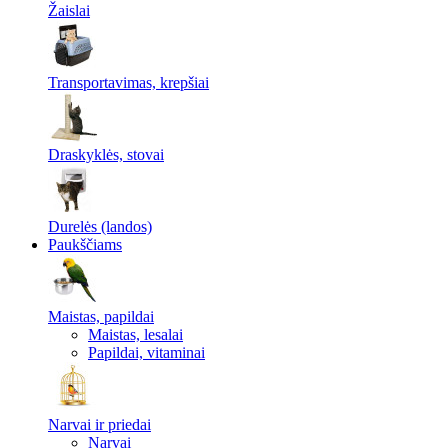
Žaislai
Transportavimas, krepšiai
Draskyklės, stovai
Durelės (landos)
Paukščiams
Maistas, papildai
Maistas, lesalai
Papildai, vitaminai
Narvai ir priedai
Narvai