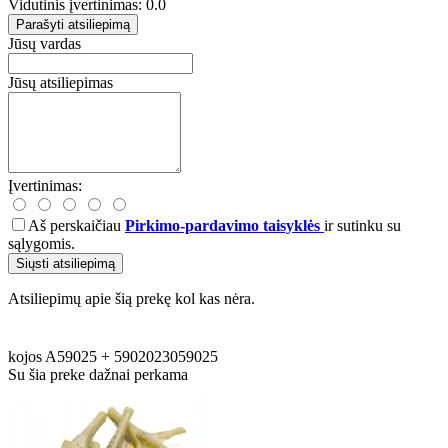
Vidutinis įvertinimas: 0.0
Parašyti atsiliepimą
Jūsų vardas
Jūsų atsiliepimas
Įvertinimas:
Aš perskaičiau
Pirkimo-pardavimo taisyklės
ir sutinku su
sąlygomis.
Siųsti atsiliepimą
Atsiliepimų apie šią prekę kol kas nėra.
kojos
A59025
+
5902023059025
Su šia preke dažnai perkama