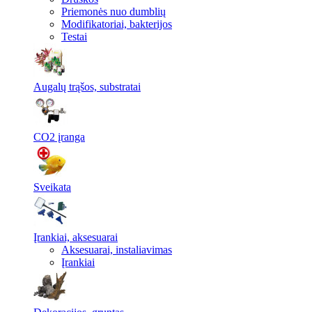
Priemonės nuo dumblių
Modifikatoriai, bakterijos
Testai
Augalų trąšos, substratai
CO2 įranga
Sveikata
Įrankiai, aksesuarai
Aksesuarai, instaliavimas
Įrankiai