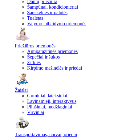
Dantų priežiūra
Šampūnai, kondicionieriai
Sauskelnės ir palutės
Tualetas
Valymo, atbaidymo priemonės
Priežiūros priemonės
Antiparazitinės priemonės
Šepečiai ir šukos
Žirklės
Kirpimo mašinėlės ir priedai
Žaislai
Guminiai, lateksiniai
Lavinamieji, interaktyvūs
Pliušiniai, medžiaginiai
Virviniai
Transportavimas, narvai, priedai