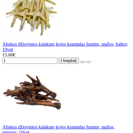
Abakus džiovintos kalakutų kojos kramtalas šunims, mažos, baltos;
10vnt
15.60€
Į krepšelį
Abakus džiovintos kalakutų kojos kramtalas šunims, mažos,
tamsios; 10vnt