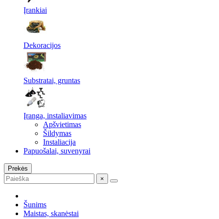
Įrankiai
Dekoracijos
Substratai, gruntas
Įranga, instaliavimas
Apšvietimas
Šildymas
Instaliacija
Papuošalai, suvenyrai
Prekės
×
Šunims
Maistas, skanėstai