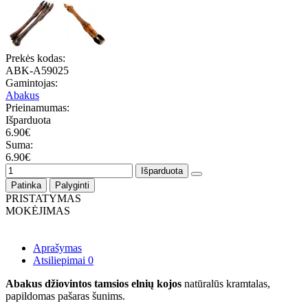
Prekės kodas:
ABK-A59025
Gamintojas:
Abakus
Prieinamumas:
Išparduota
6.90€
Suma:
6.90€
Išparduota
Patinka
Palyginti
PRISTATYMAS
MOKĖJIMAS
Aprašymas
Atsiliepimai
0
Abakus džiovintos tamsios elnių kojos
natūralūs kramtalas,
papildomas pašaras šunims.