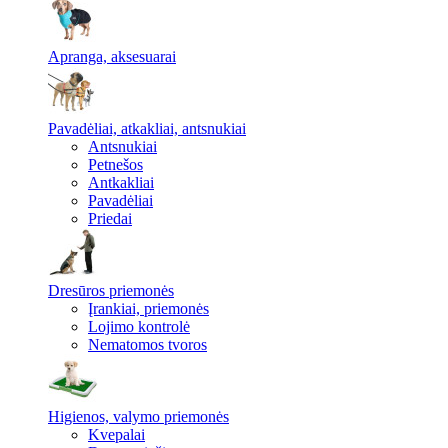
Apranga, aksesuarai
Pavadėliai, atkakliai, antsnukiai
Antsnukiai
Petnešos
Antkakliai
Pavadėliai
Priedai
Dresūros priemonės
Įrankiai, priemonės
Lojimo kontrolė
Nematomos tvoros
Higienos, valymo priemonės
Kvepalai