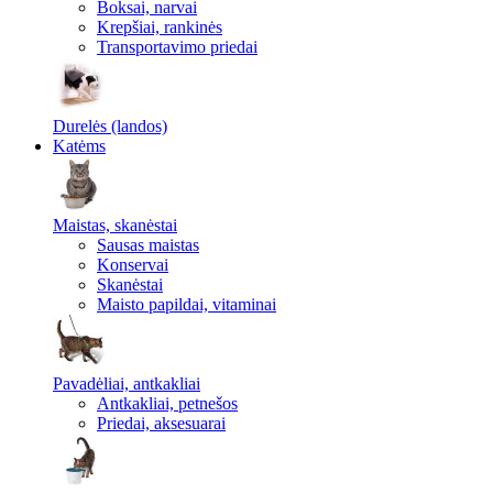
Boksai, narvai
Krepšiai, rankinės
Transportavimo priedai
Durelės (landos)
Katėms
Maistas, skanėstai
Sausas maistas
Konservai
Skanėstai
Maisto papildai, vitaminai
Pavadėliai, antkakliai
Antkakliai, petnešos
Priedai, aksesuarai