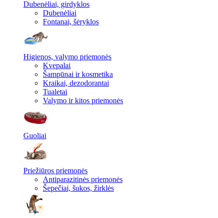
Dubenėliai, girdyklos
Dubenėliai
Fontanai, šėryklos
Higienos, valymo priemonės
Kvepalai
Šampūnai ir kosmetika
Kraikai, dezodorantai
Tualetai
Valymo ir kitos priemonės
Guoliai
Priežiūros priemonės
Antiparazitinės priemonės
Šepečiai, šukos, žirklės