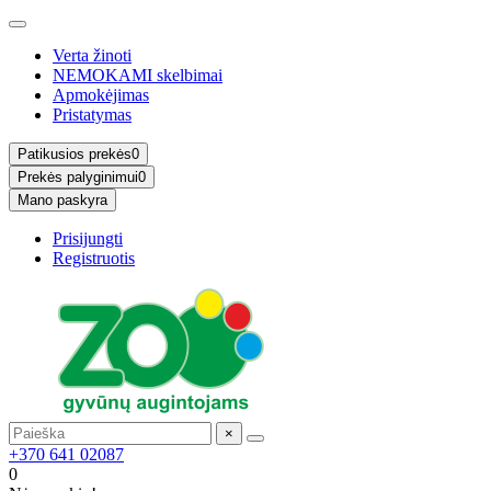
Verta žinoti
NEMOKAMI skelbimai
Apmokėjimas
Pristatymas
Patikusios prekės
0
Prekės palyginimui
0
Mano paskyra
Prisijungti
Registruotis
×
+370 641 02087
0