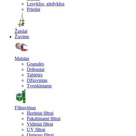
Lesyklos, girdyklos
Priedai
Žaislai
Žuvims
Maistas
Granulės
Dribsniai
Tabletės
Džiovintas
Tvenkiniams
Filtravimas
Išoriniai filtrai
Pakabinami filtrai
Vidiniai filtrai
UV filtrai
Osmoso filtrai