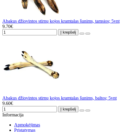
Abakus džiovintos stirnų kojos kramtalas šunims, tamsios; 5vnt
9.70€
Į krepšelį
Abakus džiovintos stirnų kojos kramtalas šunims, baltos; 5vnt
9.60€
Į krepšelį
Informacija
Apmokėjimas
Pristatymas