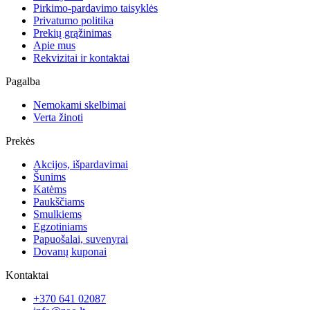
Pirkimo-pardavimo taisyklės
Privatumo politika
Prekių grąžinimas
Apie mus
Rekvizitai ir kontaktai
Pagalba
Nemokami skelbimai
Verta žinoti
Prekės
Akcijos, išpardavimai
Šunims
Katėms
Paukščiams
Smulkiems
Egzotiniams
Papuošalai, suvenyrai
Dovanų kuponai
Kontaktai
+370 641 02087