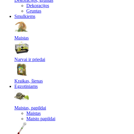
Dekoracijos, gruntas
Dekoracijos
Gruntas
Smulkiems
Maistas
Narvai ir priedai
Kraikas, šienas
Egzotiniams
Maistas, papildai
Maistas
Maisto papildai