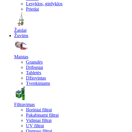
Lesyklos, girdyklos
Priedai
Žaislai
Žuvims
Maistas
Granulės
Dribsniai
Tabletės
Džiovintas
Tvenkiniams
Filtravimas
Išoriniai filtrai
Pakabinami filtrai
Vidiniai filtrai
UV filtrai
Osmoso filtrai