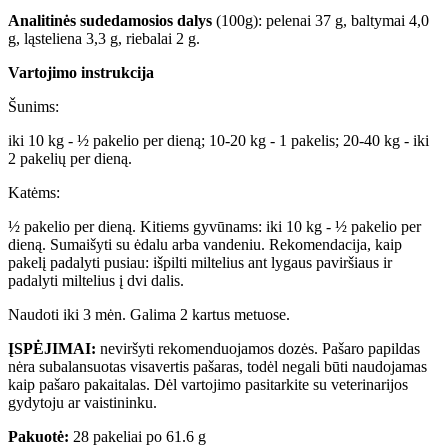
Analitinės sudedamosios dalys
(100g): pelenai 37 g, baltymai 4,0
g, ląsteliena 3,3 g, riebalai 2 g.
Vartojimo instrukcija
Šunims:
iki 10 kg - ½ pakelio per dieną; 10-20 kg - 1 pakelis; 20-40 kg - iki
2 pakelių per dieną.
Katėms:
½ pakelio per dieną. Kitiems gyvūnams: iki 10 kg - ½ pakelio per
dieną. Sumaišyti su ėdalu arba vandeniu. Rekomendacija, kaip
pakelį padalyti pusiau: išpilti miltelius ant lygaus paviršiaus ir
padalyti miltelius į dvi dalis.
Naudoti iki 3 mėn. Galima 2 kartus metuose.
ĮSPĖJIMAI:
neviršyti rekomenduojamos dozės. Pašaro papildas
nėra subalansuotas visavertis pašaras, todėl negali būti naudojamas
kaip pašaro pakaitalas. Dėl vartojimo pasitarkite su veterinarijos
gydytoju ar vaistininku.
Pakuotė:
28 pakeliai po 61.6 g