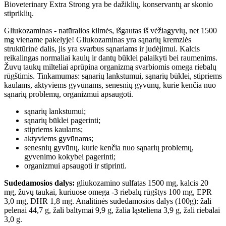
Bioveterinary Extra Strong yra be dažiklių, konservantų ar skonio
stipriklių.
Gliukozaminas - natūralios kilmės, išgautas iš vėžiagyvių, net 1500
mg viename pakelyje! Gliukozaminas yra sąnarių kremzlės
struktūrinė dalis, jis yra svarbus sąnariams ir judėjimui. Kalcis
reikalingas normaliai kaulų ir dantų būklei palaikyti bei raumenims.
Žuvų taukų milteliai aprūpina organizmą svarbiomis omega riebalų
rūgštimis. Tinkamumas: sąnarių lankstumui, sąnarių būklei, stipriems
kaulams, aktyviems gyvūnams, senesnių gyvūnų, kurie kenčia nuo
sąnarių problemų, organizmui apsaugoti.
sąnarių lankstumui;
sąnarių būklei pagerinti;
stipriems kaulams;
aktyviems gyvūnams;
senesnių gyvūnų, kurie kenčia nuo sąnarių problemų,
gyvenimo kokybei pagerinti;
organizmui apsaugoti ir stiprinti.
Sudedamosios dalys:
gliukozamino sulfatas 1500 mg, kalcis 20
mg, žuvų taukai, kuriuose omega -3 riebalų rūgštys 100 mg, EPR
3,0 mg, DHR 1,8 mg. Analitinės sudedamosios dalys (100g): žali
pelenai 44,7 g, žali baltymai 9,9 g, žalia ląsteliena 3,9 g, žali riebalai
3,0 g.