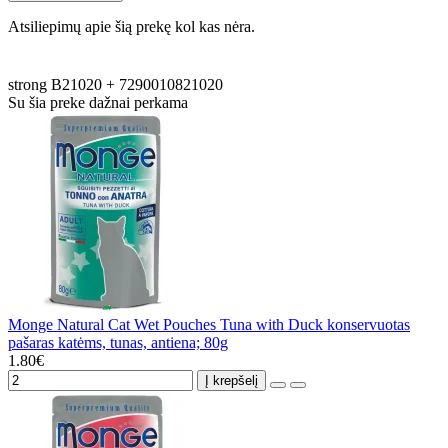
Atsiliepimų apie šią prekę kol kas nėra.
strong
B21020
+
7290010821020
Su šia preke dažnai perkama
Monge Natural Cat Wet Pouches Tuna with Duck konservuotas
pašaras katėms, tunas, antiena; 80g
1.80€
Į krepšelį