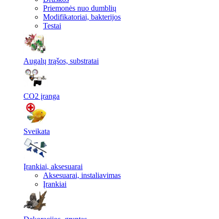
Priemonės nuo dumblių
Modifikatoriai, bakterijos
Testai
Augalų trąšos, substratai
CO2 įranga
Sveikata
Įrankiai, aksesuarai
Aksesuarai, instaliavimas
Įrankiai