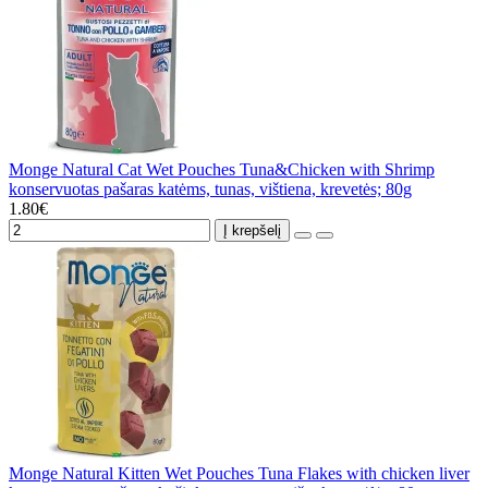
Monge Natural Cat Wet Pouches Tuna&Chicken with Shrimp
konservuotas pašaras katėms, tunas, vištiena, krevetės; 80g
1.80€
Į krepšelį
Monge Natural Kitten Wet Pouches Tuna Flakes with chicken liver