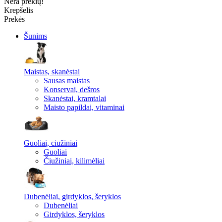
Nėra prekių!
Krepšelis
Prekės
Šunims
Maistas, skanėstai
Sausas maistas
Konservai, dešros
Skanėstai, kramtalai
Maisto papildai, vitaminai
Guoliai, ciužiniai
Guoliai
Čiužiniai, kilimėliai
Dubenėliai, girdyklos, šeryklos
Dubenėliai
Girdyklos, šeryklos