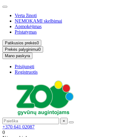
Verta žinoti
NEMOKAMI skelbimai
Apmokėjimas
Pristatymas
Patikusios prekės
0
Prekės palyginimui
0
Mano paskyra
Prisijungti
Registruotis
×
+370 641 02087
0