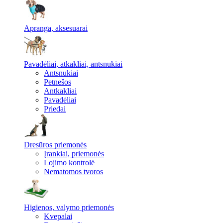
Apranga, aksesuarai
Pavadėliai, atkakliai, antsnukiai
Antsnukiai
Petnešos
Antkakliai
Pavadėliai
Priedai
Dresūros priemonės
Įrankiai, priemonės
Lojimo kontrolė
Nematomos tvoros
Higienos, valymo priemonės
Kvepalai