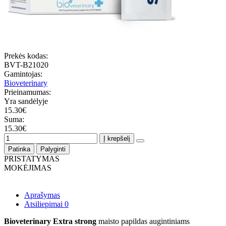
Prekės kodas:
BVT-B21020
Gamintojas:
Bioveterinary
Prieinamumas:
Yra sandėlyje
15.30€
Suma:
15.30€
Į krepšelį
Patinka
Palyginti
PRISTATYMAS
MOKĖJIMAS
Aprašymas
Atsiliepimai
0
Bioveterinary Extra strong
maisto papildas augintiniams