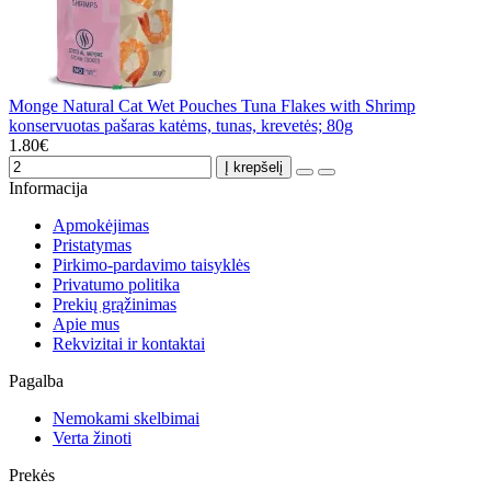
Monge Natural Cat Wet Pouches Tuna Flakes with Shrimp
konservuotas pašaras katėms, tunas, krevetės; 80g
1.80€
Į krepšelį
Informacija
Apmokėjimas
Pristatymas
Pirkimo-pardavimo taisyklės
Privatumo politika
Prekių grąžinimas
Apie mus
Rekvizitai ir kontaktai
Pagalba
Nemokami skelbimai
Verta žinoti
Prekės