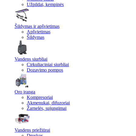
Užpildai, kempinės
Šildymas ir apšvietimas
Apšvietimas
Šildymas
Vandens siurbliai
Cirkuliaciniai siurbliai
Dozavimo pompos
Oro įranga
Kompresoriai
Akmenukai, difuzoriai
Žarnelės, sujungimai
Vandens priežiūrai
Druskos