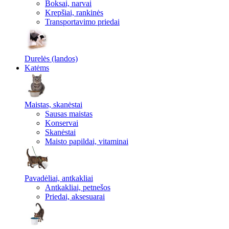
Boksai, narvai
Krepšiai, rankinės
Transportavimo priedai
Durelės (landos)
Katėms
Maistas, skanėstai
Sausas maistas
Konservai
Skanėstai
Maisto papildai, vitaminai
Pavadėliai, antkakliai
Antkakliai, petnešos
Priedai, aksesuarai