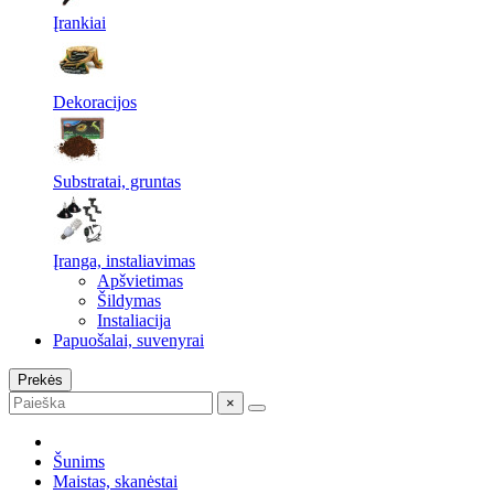
Įrankiai
Dekoracijos
Substratai, gruntas
Įranga, instaliavimas
Apšvietimas
Šildymas
Instaliacija
Papuošalai, suvenyrai
Prekės
×
Šunims
Maistas, skanėstai