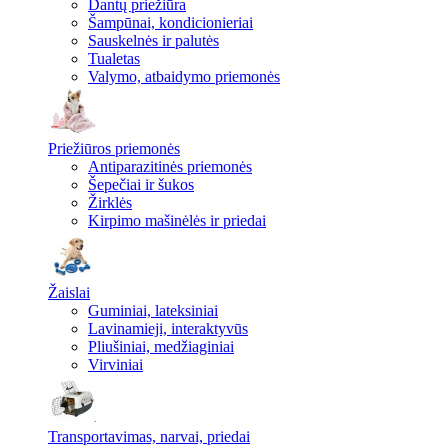
Dantų priežiūra
Šampūnai, kondicionieriai
Sauskelnės ir palutės
Tualetas
Valymo, atbaidymo priemonės
Priežiūros priemonės
Antiparazitinės priemonės
Šepečiai ir šukos
Žirklės
Kirpimo mašinėlės ir priedai
Žaislai
Guminiai, lateksiniai
Lavinamieji, interaktyvūs
Pliušiniai, medžiaginiai
Virviniai
Transportavimas, narvai, priedai