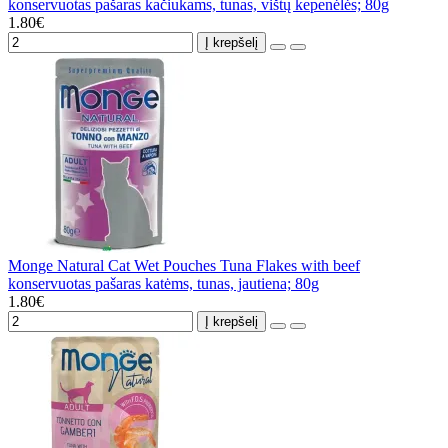
konservuotas pašaras kačiukams, tunas, vištų kepenėlės; 80g
1.80€
Į krepšelį
Monge Natural Cat Wet Pouches Tuna Flakes with beef
konservuotas pašaras katėms, tunas, jautiena; 80g
1.80€
Į krepšelį