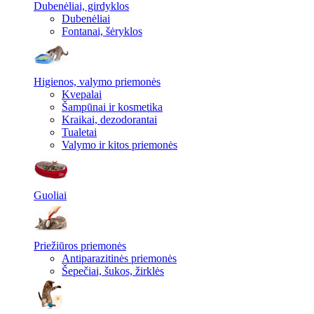
Dubenėliai, girdyklos
Dubenėliai
Fontanai, šėryklos
Higienos, valymo priemonės
Kvepalai
Šampūnai ir kosmetika
Kraikai, dezodorantai
Tualetai
Valymo ir kitos priemonės
Guoliai
Priežiūros priemonės
Antiparazitinės priemonės
Šepečiai, šukos, žirklės