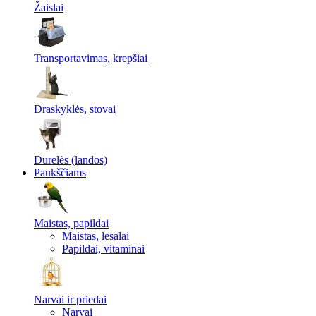
Žaislai
Transportavimas, krepšiai
Draskyklės, stovai
Durelės (landos)
Paukščiams
Maistas, papildai
Maistas, lesalai
Papildai, vitaminai
Narvai ir priedai
Narvai