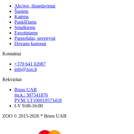
Akcijos, išpardavimai
Šunims
Katėms
Paukščiams
Smulkiems
Egzotiniams
Papuošalai, suvenyrai
Dovanų kuponai
Kontaktai
+370 641 02087
info@zoo.lt
Rekvizitai
Bruss UAB
įm.k.: 307541876
PVM: LT100019573418
I-V 9:00-16:00
ZOO © 2015-2026 * Bruss UAB