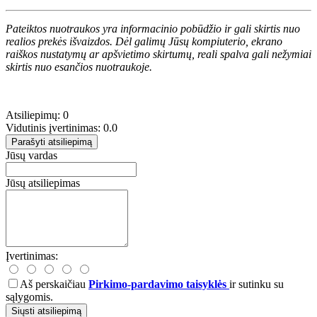
Pateiktos nuotraukos yra informacinio pobūdžio ir gali skirtis nuo
realios prekės išvaizdos. Dėl galimų Jūsų kompiuterio, ekrano
raiškos nustatymų ar apšvietimo skirtumų, reali spalva gali nežymiai
skirtis nuo esančios nuotraukoje.
Atsiliepimų: 0
Vidutinis įvertinimas: 0.0
Parašyti atsiliepimą
Jūsų vardas
Jūsų atsiliepimas
Įvertinimas:
Aš perskaičiau
Pirkimo-pardavimo taisyklės
ir sutinku su
sąlygomis.
Siųsti atsiliepimą